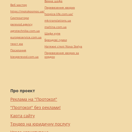
Винна шафа
Веб мастер
Перевезення хворих
https://motokosmos.ua/
hospice-life.com.ua/
Синтезатори
mk-translations.ua
perevod.agency
maltina.com.ua
agrotechnika.com.ua
Шафи купе
europeservice.com.ua
Брендові сумки
текст юа
Натяжні стелі Nova Stelya
Посилання
Перевезення хворих за
kievperevod.com.ua
кордон
Про проект
Реклама на "Протокол"
"Протокол" без реклами!
Карта сайту
Тендер на юридичну послугу