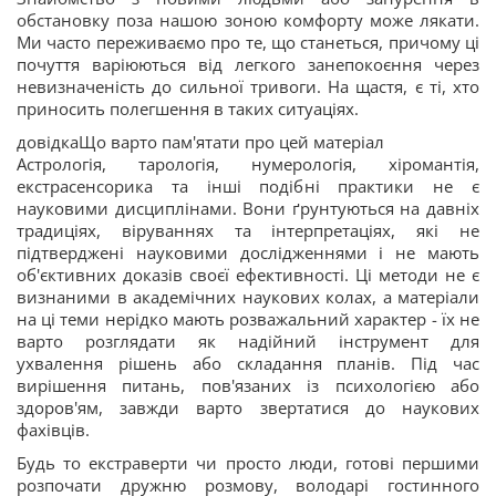
обстановку поза нашою зоною комфорту може лякати.
Ми часто переживаємо про те, що станеться, причому ці
почуття варіюються від легкого занепокоєння через
невизначеність до сильної тривоги. На щастя, є ті, хто
приносить полегшення в таких ситуаціях.
довідкаЩо варто пам'ятати про цей матеріал
Астрологія, тарологія, нумерологія, хіромантія,
екстрасенсорика та інші подібні практики не є
науковими дисциплінами. Вони ґрунтуються на давніх
традиціях, віруваннях та інтерпретаціях, які не
підтверджені науковими дослідженнями і не мають
об'єктивних доказів своєї ефективності. Ці методи не є
визнаними в академічних наукових колах, а матеріали
на ці теми нерідко мають розважальний характер - їх не
варто розглядати як надійний інструмент для
ухвалення рішень або складання планів. Під час
вирішення питань, пов'язаних із психологією або
здоров'ям, завжди варто звертатися до наукових
фахівців.
Будь то екстраверти чи просто люди, готові першими
розпочати дружню розмову, володарі гостинного