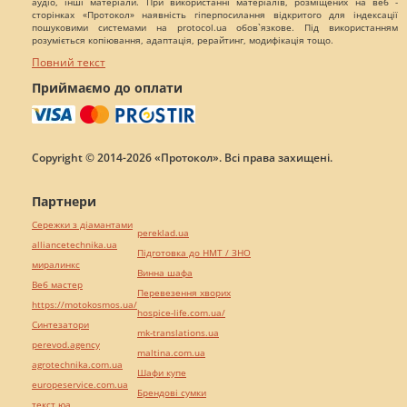
аудіо, інші матеріали. При використанні матеріалів, розміщених на веб -
сторінках «Протокол» наявність гіперпосилання відкритого для індексації
пошуковими системами на protocol.ua обов`язкове. Під використанням
розуміється копіювання, адаптація, рерайтинг, модифікація тощо.
Повний текст
Приймаємо до оплати
Copyright © 2014-2026 «Протокол». Всі права захищені.
Партнери
Сережки з діамантами
pereklad.ua
alliancetechnika.ua
Підготовка до НМТ / ЗНО
миралинкс
Винна шафа
Веб мастер
Перевезення хворих
https://motokosmos.ua/
hospice-life.com.ua/
Синтезатори
mk-translations.ua
perevod.agency
maltina.com.ua
agrotechnika.com.ua
Шафи купе
europeservice.com.ua
Брендові сумки
текст юа