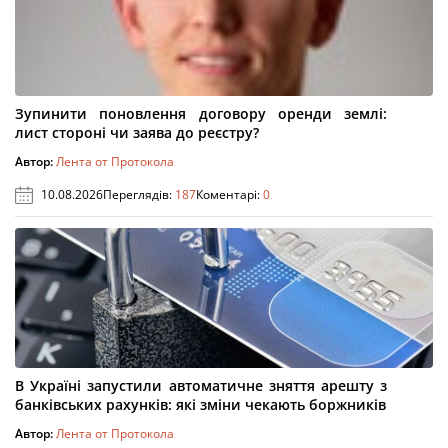
Зупинити поновлення договору оренди землі:
лист стороні чи заява до реєстру?
Автор:
Лента от Протокола
10.08.2026
Переглядів:
187
Коментарі:
0
В Україні запустили автоматичне зняття арешту з
банківських рахунків: які зміни чекають боржників
Автор:
Лента от Протокола