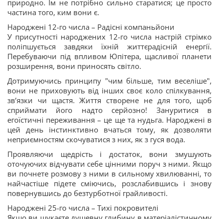
природно. Їм не потрібно сильно старатися; це просто
частина того, ким вони є.
Народжені 12-го числа – Радісні компаньйони
У присутності народжених 12-го числа настрій стрімко
поліпшується завдяки їхній життєрадісній енергії.
Перебуваючи під впливом Юпітера, щасливої планети
розширення, вони приносять світло.
Дотримуючись принципу "чим більше, тим веселіше",
вони не приховують від інших своє коло спілкування,
зв’язки чи щастя. Життя створене не для того, щоб
сприймати його надто серйозно! Зануритися в
егоїстичні переживання – це ще та нудьга. Народжені в
цей день інстинктивно вчаться тому, як дозволяти
неприємностям скочуватися з них, як з гуся вода.
Проявляючи щедрість і достаток, вони змушують
оточуючих відчувати себе цінними поруч з ними. Якщо
ви почнете розмову з ними в сильному хвилюванні, то
найчастіше підете сміючись, розслабившись і знову
повернувшись до безтурботної грайливості.
Народжені 25-го числа – Тихі покровителі
Якщо ви шукаєте душевну глибину в матеріалістичному