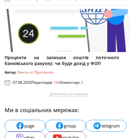
Проценти на залишок коштів поточного
банківського рахунку: чи буде дохід у ФОП
Автор:
Лента от Протокола
07.08.2026
Переглядів:
164
Коментарі:
0
Дивитись усі новини
Ми в соціальних мережах:
page
group
telegram
viber
youtube