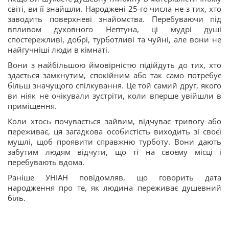
світі, ви її знайшли. Народжені 25-го числа не з тих, хто
заводить поверхневі знайомства. Перебуваючи під
впливом духовного Нептуна, ці мудрі душі
спостережливі, добрі, турботливі та чуйні, але вони не
найгучніші люди в кімнаті.
Вони з найбільшою ймовірністю підійдуть до тих, хто
здається замкнутим, спокійним або так само потребує
більш значущого спілкування. Це той самий друг, якого
ви ніяк не очікували зустріти, коли вперше увійшли в
приміщення.
Коли хтось почувається зайвим, відчуває тривогу або
переживає, ця загадкова особистість виходить зі своєї
мушлі, щоб проявити справжню турботу. Вони дають
забутим людям відчути, що ті на своєму місці і
перебувають вдома.
Раніше УНІАН повідомляв, що говорить дата
народження про те, як людина переживає душевний
біль.