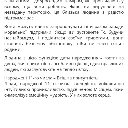
запитанням і добросердим намірам, які проглядають у
всьому, що вони роблять. Якщо ви вирушаєте на
незвідану територію, ця близька людина з радістю
підтримає вас.
Вони можуть навіть запропонувати піти разом заради
моральної підтримки. Якщо ви зустрінете їх, будучи
незнайомцем, і поділитеся своїми тривогами, вони
створять безпечну обстановку, ніби ви член їхньої
родини.
Людина з цією функцією дати народження – гостинна
душа, чия присутність особливо цілюща для вразливих
людей, які заслуговують на тепло і втіху.
Народжені 11-го числа – Втішна присутність
Люди, народжені 11-го числа, володіють унікальною
інтуїтивною проникливістю, підсвіченою Місяцем, який
символізує емоційну мудрість. У них золоте серце.