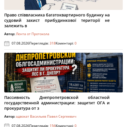
Право співвласника багатоквартирного будинку на
судовий захист прибудинкової території не
залежить в
Автор:
Лента от Протокола
07.08.2026
Переглядів:
318
Коментарі:
0
Пассивность Днепропетровской областной
государственной администрации: защитит ОГА и
прокуратура от з
Автор:
адвокат Васильев Павел Сергеевич
07.08.2026
Переглядів:
156
Коментарі:
0