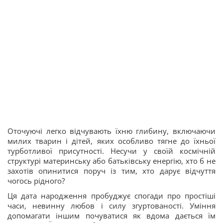
Оточуючі легко відчувають їхню глибину, включаючи
милих тварин і дітей, яких особливо тягне до їхньої
турботливої присутності. Несучи у своїй космічній
структурі материнську або батьківську енергію, хто б не
захотів опинитися поруч із тим, хто дарує відчуття
чогось рідного?
Ця дата народження пробуджує спогади про простіші
часи, невинну любов і силу згуртованості. Уміння
допомагати іншим почуватися як вдома дається їм