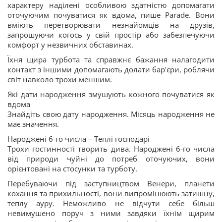
характеру наділені особливою здатністю допомагати
оточуючим почуватися як вдома, пише Parade. Вони
вміють перетворювати незнайомців на друзів,
запрошуючи когось у свій простір або забезпечуючи
комфорт у незвичних обставинах.
Їхня щира турбота та справжнє бажання налагодити
контакт з іншими допомагають долати бар'єри, роблячи
світ навколо трохи меншим.
Які дати народження змушують кожного почуватися як
вдома
Знайдіть свою дату народження. Місяць народження не
має значення.
Народжені 6-го числа – Теплі господарі
Трохи гостинності творить дива. Народжені 6-го числа
від природи чуйні до потреб оточуючих, вони
орієнтовані на стосунки та турботу.
Перебуваючи під заступництвом Венери, планети
кохання та прихильності, вони випромінюють затишну,
теплу ауру. Неможливо не відчути себе більш
невимушено поруч з ними завдяки їхнім щирим