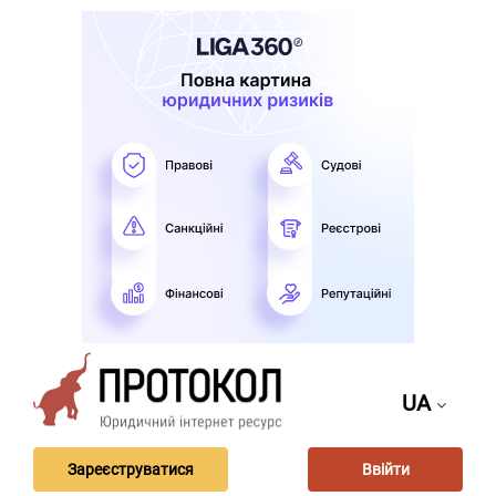
UA
Зареєструватися
Ввійти