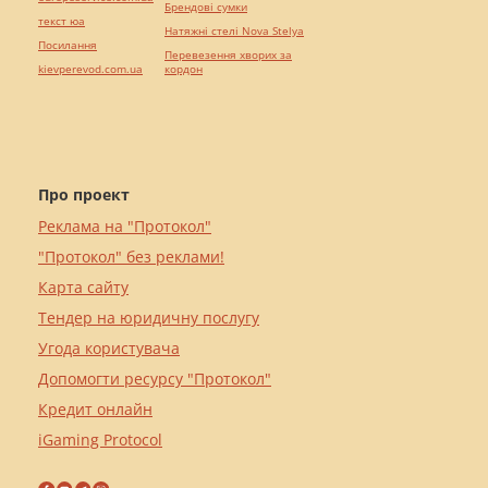
Брендові сумки
текст юа
Натяжні стелі Nova Stelya
Посилання
Перевезення хворих за
kievperevod.com.ua
кордон
Про проект
Реклама на "Протокол"
"Протокол" без реклами!
Карта сайту
Тендер на юридичну послугу
Угода користувача
Допомогти ресурсу "Протокол"
Кредит онлайн
iGaming Protocol