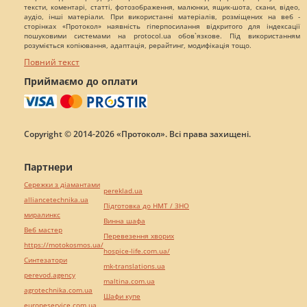
тексти, коментарі, статті, фотозображення, малюнки, ящик-шота, скани, відео,
аудіо, інші матеріали. При використанні матеріалів, розміщених на веб -
сторінках «Протокол» наявність гіперпосилання відкритого для індексації
пошуковими системами на protocol.ua обов`язкове. Під використанням
розуміється копіювання, адаптація, рерайтинг, модифікація тощо.
Повний текст
Приймаємо до оплати
Copyright © 2014-2026 «Протокол». Всі права захищені.
Партнери
Сережки з діамантами
pereklad.ua
alliancetechnika.ua
Підготовка до НМТ / ЗНО
миралинкс
Винна шафа
Веб мастер
Перевезення хворих
https://motokosmos.ua/
hospice-life.com.ua/
Синтезатори
mk-translations.ua
perevod.agency
maltina.com.ua
agrotechnika.com.ua
Шафи купе
europeservice.com.ua