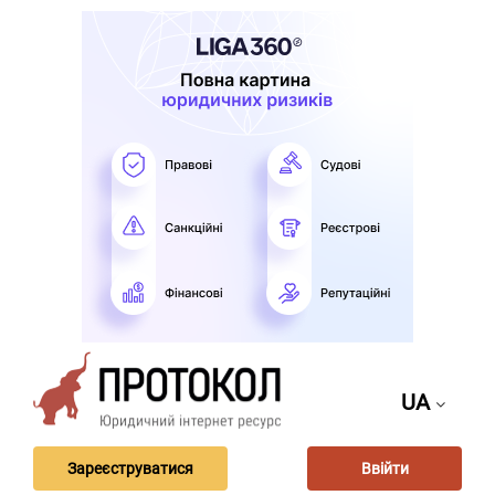
UA
Зареєструватися
Ввійти