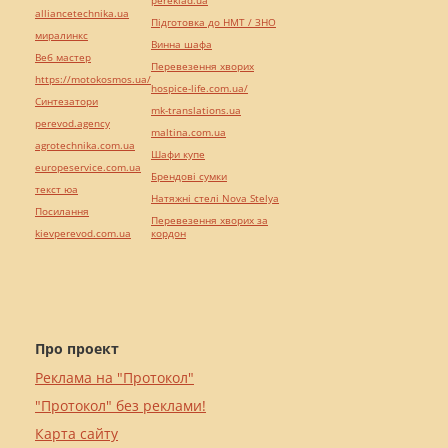
pereklad.ua
alliancetechnika.ua
Підготовка до НМТ / ЗНО
миралинкс
Винна шафа
Веб мастер
Перевезення хворих
https://motokosmos.ua/
hospice-life.com.ua/
Синтезатори
mk-translations.ua
perevod.agency
maltina.com.ua
agrotechnika.com.ua
Шафи купе
europeservice.com.ua
Брендові сумки
текст юа
Натяжні стелі Nova Stelya
Посилання
Перевезення хворих за
kievperevod.com.ua
кордон
Про проект
Реклама на "Протокол"
"Протокол" без реклами!
Карта сайту