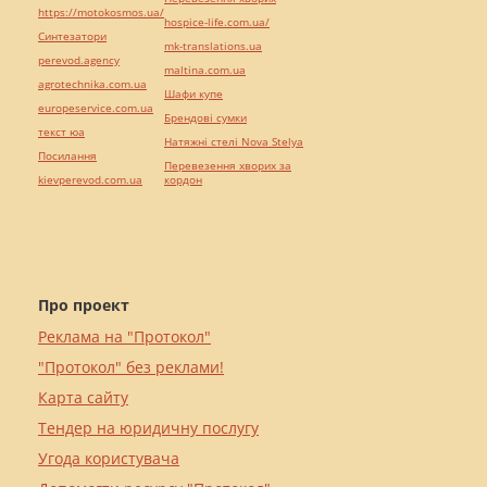
https://motokosmos.ua/
hospice-life.com.ua/
Синтезатори
mk-translations.ua
perevod.agency
maltina.com.ua
agrotechnika.com.ua
Шафи купе
europeservice.com.ua
Брендові сумки
текст юа
Натяжні стелі Nova Stelya
Посилання
Перевезення хворих за
kievperevod.com.ua
кордон
Про проект
Реклама на "Протокол"
"Протокол" без реклами!
Карта сайту
Тендер на юридичну послугу
Угода користувача