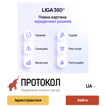
UA
Зареєструватися
Ввійти