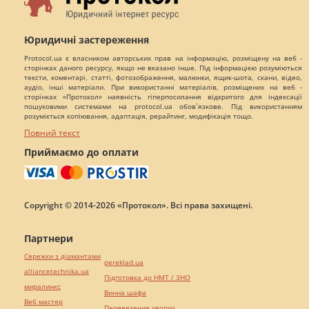
Юридичні застереження
Protocol.ua є власником авторських прав на інформацію, розміщену на веб -
сторінках даного ресурсу, якщо не вказано інше. Під інформацією розуміються
тексти, коментарі, статті, фотозображення, малюнки, ящик-шота, скани, відео,
аудіо, інші матеріали. При використанні матеріалів, розміщених на веб -
сторінках «Протокол» наявність гіперпосилання відкритого для індексації
пошуковими системами на protocol.ua обов`язкове. Під використанням
розуміється копіювання, адаптація, рерайтинг, модифікація тощо.
Повний текст
Приймаємо до оплати
Copyright © 2014-2026 «Протокол». Всі права захищені.
Партнери
Сережки з діамантами
pereklad.ua
alliancetechnika.ua
Підготовка до НМТ / ЗНО
миралинкс
Винна шафа
Веб мастер
Перевезення хворих