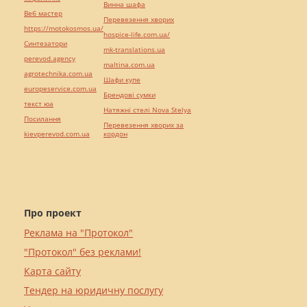
Винна шафа
Веб мастер
Перевезення хворих
https://motokosmos.ua/
hospice-life.com.ua/
Синтезатори
mk-translations.ua
perevod.agency
maltina.com.ua
agrotechnika.com.ua
Шафи купе
europeservice.com.ua
Брендові сумки
текст юа
Натяжні стелі Nova Stelya
Посилання
Перевезення хворих за
kievperevod.com.ua
кордон
Про проект
Реклама на "Протокол"
"Протокол" без реклами!
Карта сайту
Тендер на юридичну послугу