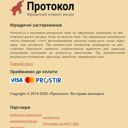
Юридичні застереження
Protocol.ua є власником авторських прав на інформацію, розміщену на веб -
сторінках даного ресурсу, якщо не вказано інше. Під інформацією розуміються
тексти, коментарі, статті, фотозображення, малюнки, ящик-шота, скани, відео,
аудіо, інші матеріали. При використанні матеріалів, розміщених на веб -
сторінках «Протокол» наявність гіперпосилання відкритого для індексації
пошуковими системами на protocol.ua обов`язкове. Під використанням
розуміється копіювання, адаптація, рерайтинг, модифікація тощо.
Повний текст
Приймаємо до оплати
Copyright © 2014-2026 «Протокол». Всі права захищені.
Партнери
Сережки з діамантами
pereklad.ua
alliancetechnika.ua
Підготовка до НМТ / ЗНО
миралинкс