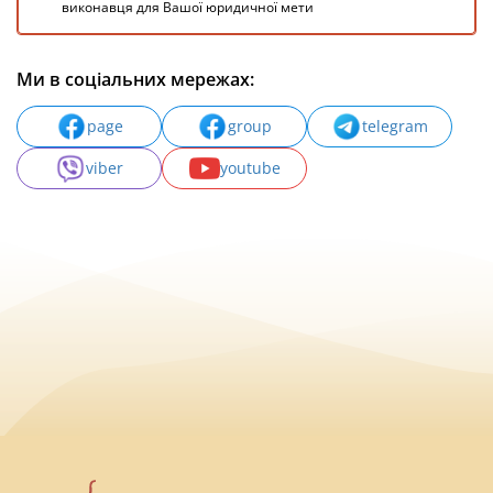
виконавця для Вашої юридичної мети
Ми в соціальних мережах:
page
group
telegram
viber
youtube