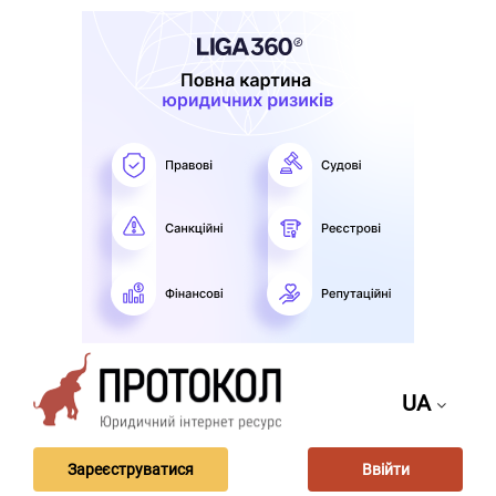
UA
Зареєструватися
Ввійти