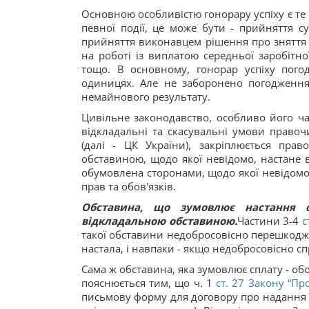
Основною особливістю гонорару успіху є те
певної події, це може бути - прийняття с
прийняття виконавцем рішення про знятт
на роботі із виплатою середньої заробітної
тощо. В основному, гонорар успіху пого
одиницях. Але не заборонено погодження 
немайнового результату.
Цивільне законодавство, особливо його ча
відкладальні та скасувальні умови правоч
(далі - ЦК України), закріплюється пра
обставиною, щодо якої невідомо, настане в
обумовлена сторонами, щодо якої невідомо,
прав та обов'язків.
Обставина, що зумовлює настання об
відкладальною обставиною.
Частини 3-4
с
такої обставини недобросовісно перешкоджа
настала, і навпаки - якщо недобросовісно сп
Сама ж обставина, яка зумовлює сплату - обо
пояснюється тим, що ч. 1
ст. 27 Закону “Пр
письмову форму для договору про надання 