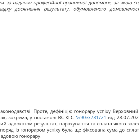
ти за надання професійної правничої допомоги, за якою сп
падку досягнення результату, обумовленого домовленос
аконодавстві. Проте, дефініцію гонорару успіху Верховний
 Так, зокрема, у постанові ВС КГС
№903/781/21
від 28.07.202
тий адвокатом результат, нарахування та сплата якого зале
де поряд із гонораром успіху була ще фіксована сума до сплат
ладовою гонорару.