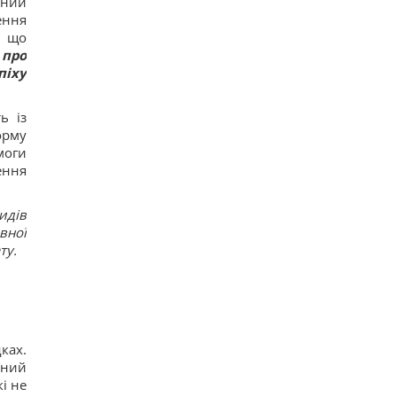
аний
ення
, що
 про
піху
ь із
орму
моги
ення
идів
вної
ту.
ках.
ьний
і не