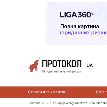
UA
Сервіси для клієнтів
Серві
...
Головна
Гонорар успіху адвоката: нюанси пого