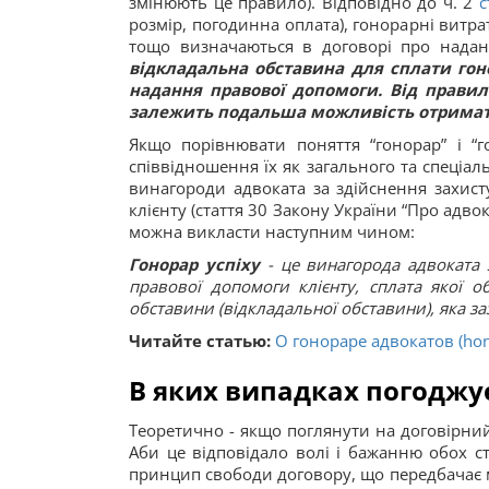
змінюють це правило). Відповідно до ч. 2
с
розмір, погодинна оплата), гонорарні витра
тощо визначаються в договорі про нада
відкладальна обставина для сплати гон
надання правової допомоги. Від правил
залежить подальша можливість отримати 
Якщо порівнювати поняття “гонорар” і “го
співвідношення їх як загального та спеціа
винагороди адвоката за здійснення захист
клієнту (стаття 30 Закону України “Про адво
можна викласти наступним чином:
Гонорар успіху
- це винагорода адвоката 
правової допомоги клієнту, сплата якої о
обставини (відкладальної обставини), яка за
Читайте статью:
О гонораре адвокатов (ho
В яких випадках погоджує
Теоретично - якщо поглянути на договірний 
Аби це відповідало волі і бажанню обох с
принцип свободи договору, що передбачає мо