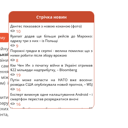
Стрічка новин
Дантес показався з новою коханою (фото)
10
Ryanair додав ще більше рейсів до Марокко:
аму
одразу три з них – із Польщі
9
ійну
Порожні грядки в серпні - велика помилка: що з
ької
ними робити після збору врожаю
аїни
8
 сам
Кім Чен Ин з початку війни в Україні отримав
$22 мільярди надприбутку, – Bloomberg
ення
19
 між
Путін може напасти на НАТО вже восени:
м) і
розвідка США опублікувала новий прогноз, – WSJ
16
Експерт вимкнув одне налаштування Android – і
чити
смартфон перестав розряджатися вночі
рару
16
сних
Удари Росії по кораблях у Чорному морі: у FP
розкрили наслідки
нта,
16
У чому полягає користь волоських горіхів для