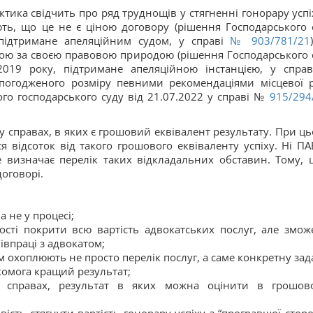
актика свідчить про ряд труднощів у стягненні гонорару успі
ють, що це не є ціною договору (рішення Господарського 
 підтримане апеляційним судом, у справі
№ 903/781/21
гою за своєю правовою природою (рішення Господарського 
 2019 року, підтримане апеляційною інстанцією, у спра
погодженого розміру певними рекомендаціями місцевої 
ого господарського суду від 21.07.2022 у справі №
915/294
 у справах, в яких є грошовий еквівалент результату. При ць
 відсоток від такого грошового еквіваленту успіху. Ні ПАЕ
не визначає перелік таких відкладальних обставин. Тому, 
оговорі.
а не у процесі;
ості покрити всю вартість адвокатських послуг, але змож
івпраці з адвокатом;
м охоплюють не просто перелік послуг, а саме конкретну зад
комога кращий результат;
 справах, результат в яких можна оцінити в грошов