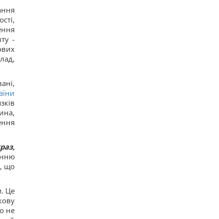
ання
сті,
ення
ту -
ових
лад,
ані,
аїни
зків
ина,
ення
раз,
анню
, що
. Це
кову
о не