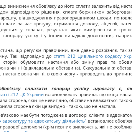
 що виникнення обов’язку до його сплати залежить від наст
удом відповідного рішення, сплата боржником заборговано
я арешту, відшкодування правопорушником шкоди, поновл
 плати за час прогулу, отримання дозволу, ліцензії, патен
джується у справах, результат яких вимірюється в грош
гонорару успіху і у інших випадках досягнення, наприк
стина, що регулює правочини, вже давно розрізняє, так зв
ину. Так, відповідно до
статті 212 Цивільного кодексу Укр
во сторін обумовити настання або зміну прав та обов'я
она чи ні (відкладальна обставина). Скасувальна ж обстав
 настане вона чи ні, в свою чергу - призводить до припин
ов’язку сплатити гонорар успіху адвокату є, як
татті 212 ЦК України
встановлюють правила, що якщо наст
ла сторона, якій це невигідно, обставина вважається такою
рияла сторона якій це вигідно - такою, що не настала.
в’язково має бути погоджена в договорі клієнта із адвокатом
о адвокатуру та адвокатську діяльність”
встановлює обов’яз
правової допомоги (крім певних виключень, які не особлив