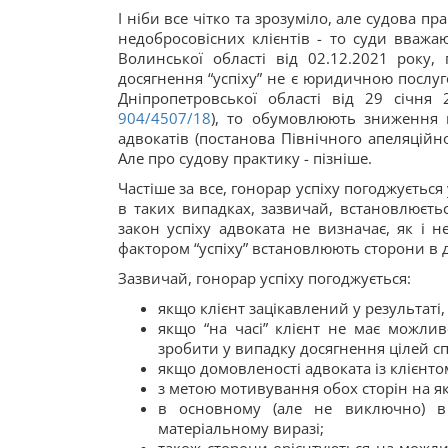
І ніби все чітко та зрозуміло, але судова пр
недобросовісних клієнтів - то суди вважа
Волинської області від 02.12.2021 року,
досягнення “успіху” не є юридичною послу
Дніпропетровської області від 29 січня
904/4507/18
), то обумовлюють зниження 
адвокатів (постанова Північного апеляційн
Але про судову практику - пізніше.
Частіше за все, гонорар успіху погоджується
в таких випадках, зазвичай, встановлюється
закон успіху адвоката не визначає, як і 
фактором “успіху” встановлюють сторони в д
Зазвичай, гонорар успіху погоджується:
якщо клієнт зацікавлений у результаті, 
якщо “на часі” клієнт не має можлив
зробити у випадку досягнення цілей сп
якщо домовленості адвоката із клієнто
з метою мотивування обох сторін на я
в основному (але не виключно) в
матеріальному виразі;