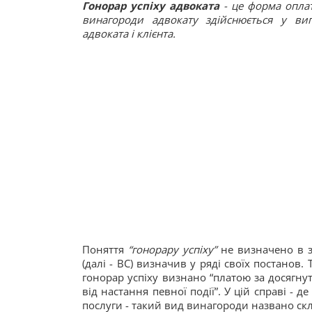
Гонорар успіху адвоката
- це форма опла
винагороди адвокату здійснюється у ви
адвоката і клієнта.
Поняття
“гонорару успіху”
не визначено в з
(далі - ВС) визначив у ряді своїх постанов.
гонорар успіху визнано “платою за досягну
від настання певної події”. У цій справі - 
послуги - такий вид винагороди названо ск