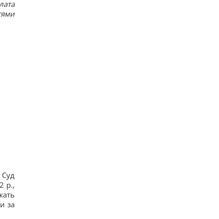
лата
повільно, що його доба триває майже 16 днів
тями
15
У Україні з'явиться нове свято: що будуть
відзначати 8 серпня
12
7 серпня: церковне свято сьогодні, чому
потрібно обов’язково подати милостиню
19
Нацбанк послабив гривню: офіційний курс
валют на п’ятницю
12
 Суд
2 р.,
жать
и за