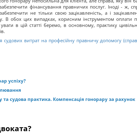
ького гонорару непосильна для клієнта, але справа, яку він б
абезпечити фінансування правничих послуг. Іноді - ж, сп
забезпечити не тільки свою зацікавленість, а і зацікавлен
ту. В обох цих випадках, корисним інструментом оплати п
 уваги в цій статті беремо, в основному, практику цивільн
ів.
судових витрат на професійну правничу допомогу (спра
рар успіху
?
улювання
 та судова практика. Компенсація гонорару за рахунок
двоката?