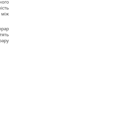
ного
ість
 між
орар
стять
рару