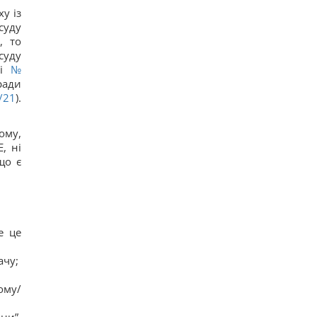
ху із
суду
), то
суду
ві
№
ради
/21
).
ому,
, ні
що є
е це
ачу;
ому/