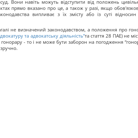
суд. Вони навіть можуть відступити від положень цивіль
ктах прямо вказано про це, а також у разі, якщо обов'язков
конодавства випливає з їх змісту або із суті відносин
загалі не визначений законодавством, а положення про гон
адвокатуру та адвокатську діяльність”
та стаття 28 ПАЕ) не мі
гонорару - то і не може бути заборон на погодження “гоно
 зручно.