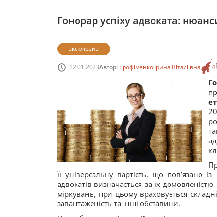
Гонорар успіху адвоката: нюан
эксклюзив
12.01.2023
Автор:
Трофіменко Ірина Віталіївна
4
Г
п
е
20
ро
та
ад
кл
Пр
її універсальну вартість, що пов’язано і
адвокатів визначається за їх домовленістю 
міркувань, при цьому враховується складніс
завантаженість та інші обставини.