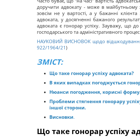
Часто буває, що “на часі” вартість адвокатс
доручити адвокату - може в майбутньому з
зовсім не у вартості, а у бажанні клієнта 
адвоката, у досягненні бажаного результа
адвоката ​є гонорар успіху. Зауважу, що до
господарського та адміністративного процес
НАУКОВИЙ ВИСНОВОК щодо відшкодування 
922/1964/21
)
ЗМІСТ:
Що таке гонорар успіху адвоката?
В яких випадках погоджується гоно
Нюанси погодження, корисні форм
Проблеми стягнення гонорару успіху
іншої сторони.
Висновки
.
Що таке гонорар успіху а