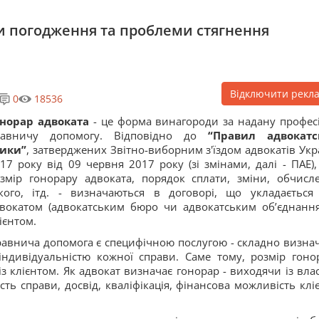
си погодження та проблеми стягнення
Відключити рекл
0
18536
онорар адвоката
- це форма винагороди за надану профес
равничу допомогу. Відповідно до
“Правил адвокатс
тики”
, затверджених Звітно-виборним з'їздом адвокатів Укр
17 року від 09 червня 2017 року (зі змінами, далі - ПАЕ),
змір гонорару адвоката, порядок сплати, зміни, обчисл
кого, ітд. - визначаються в договорі, що укладається
вокатом (адвокатським бюро чи адвокатським об’єднання
ієнтом.
авнича допомога є специфічною послугою - складно визна
з індивідуальністю кожної справи. Саме тому, розмір гоно
із клієнтом. Як адвокат визначає гонорар - виходячи із вла
ть справи, досвід, кваліфікація, фінансова можливість кліє