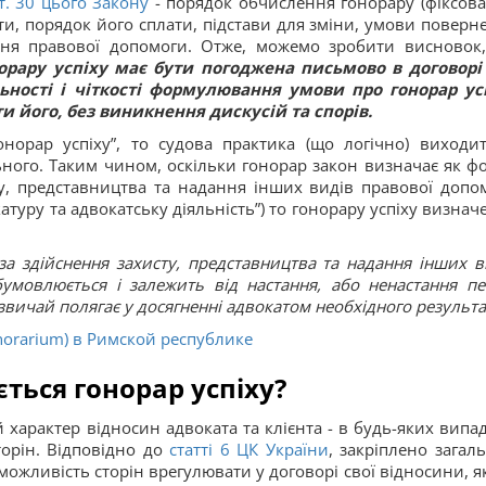
т. 30 цього Закону
- порядок обчислення гонорару (фіксов
ти, порядок його сплати, підстави для зміни, умови поверн
ння правової допомоги. Отже, можемо зробити висновок
орару успіху має бути погоджена письмово в договорі
ьності і чіткості формулювання умови про гонорар ус
його, без виникнення дискусій та спорів.
норар успіху”, то судова практика (що логічно) виходит
льного. Таким чином, оскільки гонорар закон визначає як ф
у, представництва та надання інших видів правової допо
катуру та адвокатську діяльність”) то гонорару успіху визнач
за здійснення захисту, представництва та надання інших в
бумовлюється і залежить від настання, або ненастання пе
звичай полягає у досягненні адвокатом необхідного результа
norarium) в Римской республике
ться гонорар успіху?
характер відносин адвоката та клієнта - в будь-яких випад
торін. Відповідно до
статті 6 ЦК України
, закріплено загал
жливість сторін врегулювати у договорі свої відносини, як