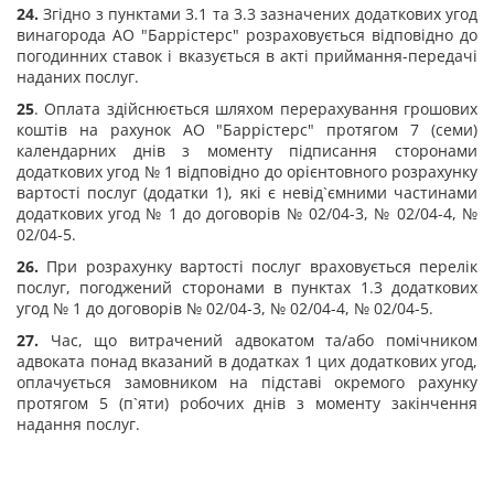
24.
Згідно з пунктами 3.1 та 3.3 зазначених додаткових угод
винагорода АО "Баррістерс" розраховується відповідно до
погодинних ставок і вказується в акті приймання-передачі
наданих послуг.
25
. Оплата здійснюється шляхом перерахування грошових
коштів на рахунок АО "Баррістерс" протягом 7 (семи)
календарних днів з моменту підписання сторонами
додаткових угод № 1 відповідно до орієнтовного розрахунку
вартості послуг (додатки 1), які є невід`ємними частинами
додаткових угод № 1 до договорів № 02/04-3, № 02/04-4, №
02/04-5.
26.
При розрахунку вартості послуг враховується перелік
послуг, погоджений сторонами в пунктах 1.3 додаткових
угод № 1 до договорів № 02/04-3, № 02/04-4, № 02/04-5.
27.
Час, що витрачений адвокатом та/або помічником
адвоката понад вказаний в додатках 1 цих додаткових угод,
оплачується замовником на підставі окремого рахунку
протягом 5 (п`яти) робочих днів з моменту закінчення
надання послуг.