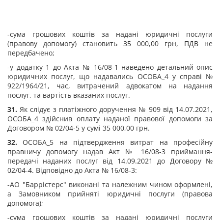
-сума грошових коштів за надані юридичні послуги
(правову допомогу) становить 35 000,00 грн, ПДВ не
передбачено;
-у додатку 1 до Акта № 16/08-1 наведено детальний опис
юридичних послуг, що надавались ОСОБА_4 у справі №
922/1964/21, час, витрачений адвокатом на надання
послуг, та вартість вказаних послуг.
31.
Як слідує з платіжного доручення № 909 від 14.07.2021,
ОСОБА_4 здійснив оплату наданої правової допомоги за
Договором № 02/04-5 у сумі 35 000,00 грн.
32.
ОСОБА_5 на підтвердження витрат на професійну
правничу допомогу надав Акт № 16/08-3 приймання-
передачі наданих послуг від 14.09.2021 до Договору №
02/04-4. Відповідно до Акта № 16/08-3:
-АО "Баррістерс" виконані та належним чином оформлені,
а Замовником прийняті юридичні послуги (правова
допомога);
-сума грошових коштів за надані юридичні послуги