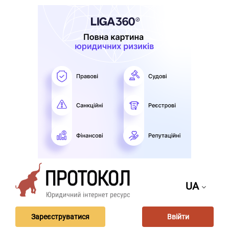
UA
Зареєструватися
Ввійти