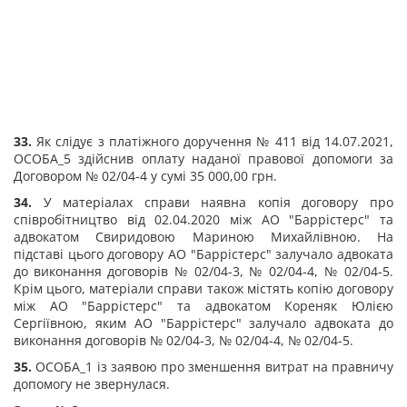
33.
Як слідує з платіжного доручення № 411 від 14.07.2021,
ОСОБА_5 здійснив оплату наданої правової допомоги за
Договором № 02/04-4 у сумі 35 000,00 грн.
34.
У матеріалах справи наявна копія договору про
співробітництво від 02.04.2020 між АО "Баррістерс" та
адвокатом Свиридовою Мариною Михайлівною. На
підставі цього договору АО "Баррістерс" залучало адвоката
до виконання договорів № 02/04-3, № 02/04-4, № 02/04-5.
Крім цього, матеріали справи також містять копію договору
між АО "Баррістерс" та адвокатом Кореняк Юлією
Сергіївною, яким АО "Баррістерс" залучало адвоката до
виконання договорів № 02/04-3, № 02/04-4, № 02/04-5.
35.
ОСОБА_1 із заявою про зменшення витрат на правничу
допомогу не звернулася.