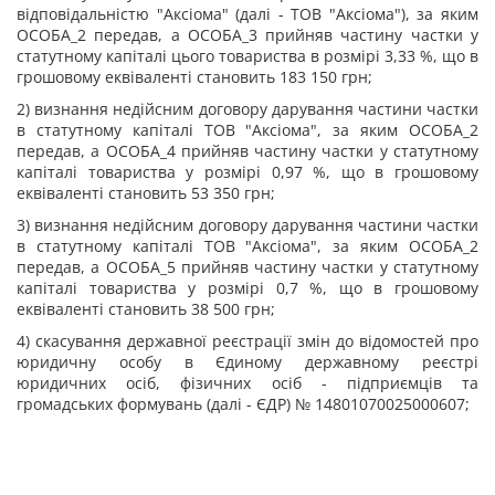
відповідальністю "Аксіома" (далі - ТОВ "Аксіома"), за яким
ОСОБА_2 передав, а ОСОБА_3 прийняв частину частки у
статутному капіталі цього товариства в розмірі 3,33 %, що в
грошовому еквіваленті становить 183 150 грн;
2) визнання недійсним договору дарування частини частки
в статутному капіталі ТОВ "Аксіома", за яким ОСОБА_2
передав, а ОСОБА_4 прийняв частину частки у статутному
капіталі товариства у розмірі 0,97 %, що в грошовому
еквіваленті становить 53 350 грн;
3) визнання недійсним договору дарування частини частки
в статутному капіталі ТОВ "Аксіома", за яким ОСОБА_2
передав, а ОСОБА_5 прийняв частину частки у статутному
капіталі товариства у розмірі 0,7 %, що в грошовому
еквіваленті становить 38 500 грн;
4) скасування державної реєстрації змін до відомостей про
юридичну особу в Єдиному державному реєстрі
юридичних осіб, фізичних осіб - підприємців та
громадських формувань (далі - ЄДР) № 14801070025000607;