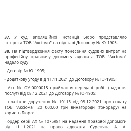
37.
У суді апеляційної інстанції Бюро представляло
інтереси ТОВ "Аксіома" на підставі Договору № Ю-1905.
38.
На підтвердження факту понесення судових витрат на
професійну правничу допомогу адвоката ТОВ "Аксіома"
надало суду:
- Договір № Ю-1905;
- додаткову угоду від 11.11.2021 до Договору № Ю-1905;
- Акт № ОУ-0000015 приймання-передачі робіт (надання
послуг) від 08.12.2021 до Договору № Ю-1905;
- платіжне доручення № 10113 від 08.12.2021 про сплату
ТОВ "Аксіома" 20 000,00 грн винагороди (гонорару) на
користь Бюро;
- ордер серії АХ № 1075981 на надання правової допомоги
від 11.11.2021 на право адвоката Суреняна А. А.