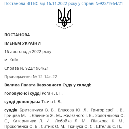
Постанова ВП ВС від 16.11.2022 року у справі №922/1964/21
ПОСТАНОВА
ІМЕНЕМ УКРАЇНИ
16 листопада 2022 року
м. Київ
Справа № 922/1964/21
Провадження № 12-14гс22
Велика Палата Верховного Суду у складі:
головуючої судді
Рогач Л. І.,
судді-доповідача
Ткача І. В.,
суддів
Британчука В. В., Власова Ю. Л., Григор`євої І. В.,
Гриціва М. І., Єленіної Ж. М., Желєзного І. В., Золотнікова О.
С., Катеринчук Л. Й., Лобойка Л. М., Пількова К. М.,
Прокопенка О. Б., Ситнік О. М., Ткачука О. С., Штелик С. П.,