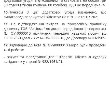
додаткової угоди, є фіксованим та становить 60 000,00 грн
(шістдесят тисяч гривень 00 копійок), ПДВ не передбачено.
10.
Пунктом 3 цієї додаткової угоди визначено, що
винагорода сплачується клієнтом не пізніше 05.07.2021.
11
. На підтвердження витрат на професійну правничу
допомогу ТОВ "Аксіома" як доказ, серед іншого, надало акт
№ ОУ-0000010 приймання-передачі наданих послуг від
13.09.2021 (далі - Акт № ОУ-0000010) до Договору № Ю-1905.
12.
Відповідно до Акта № ОУ-0000010 Бюро були проведені
такі роботи:
- захист та представництво інтересів клієнта в судових
засіданнях у справі № 922/1964/21;