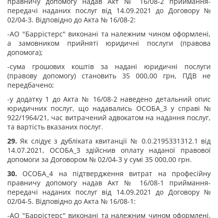
правничу допомогу надав Акт № 16/08-2 приймання-
передачі наданих послуг від 14.09.2021 до Договору №
02/04-3. Відповідно до Акта № 16/08-2:
-АО "Баррістерс" виконані та належним чином оформлені,
а замовником прийняті юридичні послуги (правова
допомога);
-сума грошових коштів за надані юридичні послуги
(правову допомогу) становить 35 000,00 грн, ПДВ не
передбачено;
-у додатку 1 до Акта № 16/08-2 наведено детальний опис
юридичних послуг, що надавались ОСОБА_3 у справі №
922/1964/21, час витрачений адвокатом на надання послуг,
та вартість вказаних послуг.
29.
Як слідує з дубліката квитанції № 0.0.2195331312.1 від
14.07.2021, ОСОБА_3 здійснив оплату наданої правової
допомоги за Договором № 02/04-3 у сумі 35 000,00 грн.
30.
ОСОБА_4 на підтвердження витрат на професійну
правничу допомогу надав Акт № 16/08-1 приймання-
передачі наданих послуг від 14.09.2021 до Договору №
02/04-5. Відповідно до Акта № 16/08-1:
-АО "Баррістерс" виконані та належним чином оформлені,