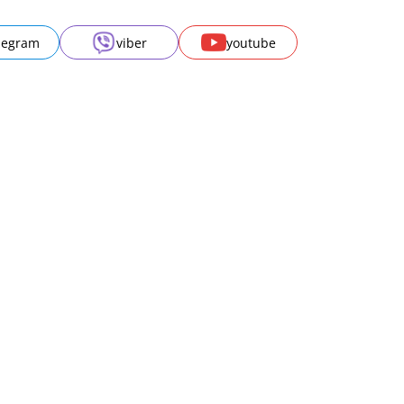
legram
viber
youtube