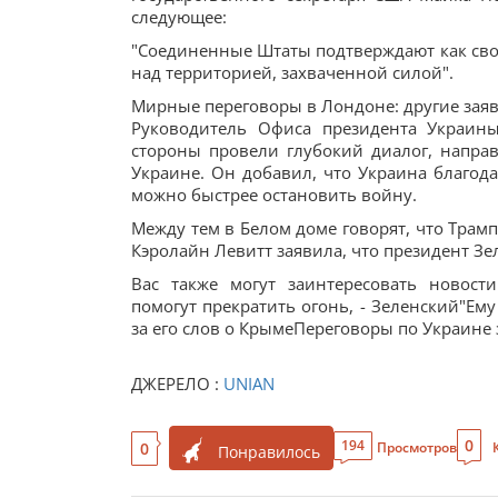
следующее:
"Соединенные Штаты подтверждают как свою
над территорией, захваченной силой".
Мирные переговоры в Лондоне: другие зая
Руководитель Офиса президента Украины
стороны провели глубокий диалог, напра
Украине. Он добавил, что Украина благод
можно быстрее остановить войну.
Между тем в Белом доме говорят, что Трамп
Кэролайн Левитт заявила, что президент З
Вас также могут заинтересовать новост
помогут прекратить огонь, - Зеленский"Ему
за его слов о КрымеПереговоры по Украине з
ДЖЕРЕЛО :
UNIAN
0
194
0
Просмотров
Понравилось