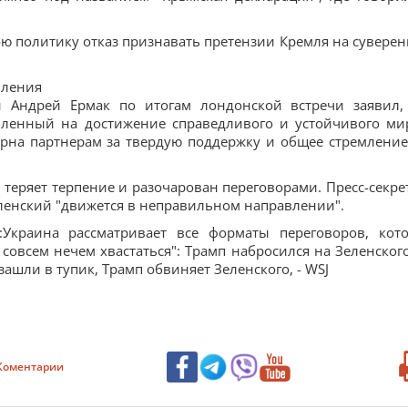
 политику отказ признавать претензии Кремля на суверен
вления
 Андрей Ермак по итогам лондонской встречи заявил,
вленный на достижение справедливого и устойчивого ми
арна партнерам за твердую поддержку и общее стремление
 теряет терпение и разочарован переговорами. Пресс-секре
еленский "движется в неправильном направлении".
и:Украина рассматривает все форматы переговоров, кот
 совсем нечем хвастаться": Трамп набросился на Зеленского
ашли в тупик, Трамп обвиняет Зеленского, - WSJ
Коментарии