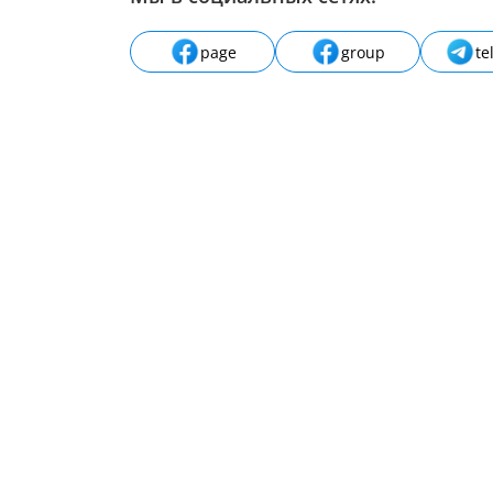
page
group
te