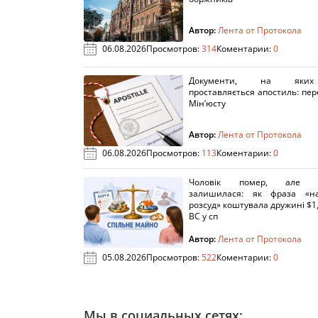
Автор:
Лента от Протокола
06.08.2026
Просмотров:
314
Коментарии:
0
Документи, на яки
проставляється апостиль: пере
Мін’юсту
Автор:
Лента от Протокола
06.08.2026
Просмотров:
113
Коментарии:
0
Чоловік помер, але п
залишилася: як фраза «н
розсуд» коштувала дружині $1,
ВС у сп
Автор:
Лента от Протокола
05.08.2026
Просмотров:
522
Коментарии:
0
Мы в социальных сетях: