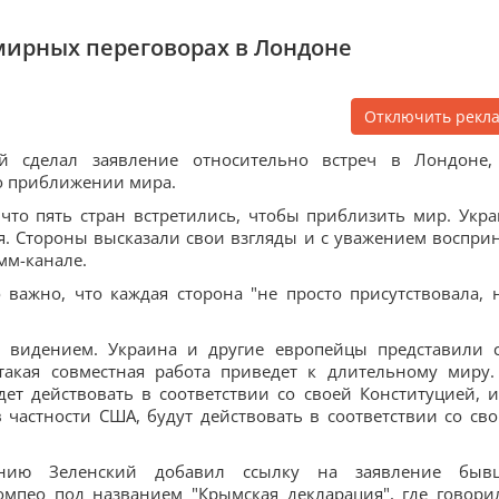
мирных переговорах в Лондоне
Отключить рекл
й сделал заявление относительно встреч в Лондоне,
 о приближении мира.
что пять стран встретились, чтобы приблизить мир. Укра
. Стороны высказали свои взгляды и с уважением воспри
амм-канале.
 важно, что каждая сторона "не просто присутствовала, 
м видением. Украина и другие европейцы представили 
такая совместная работа приведет к длительному миру
дет действовать в соответствии со своей Конституцией, 
 частности США, будут действовать в соответствии со св
ению Зеленский добавил ссылку на заявление быв
омпео под названием "Крымская декларация", где говори