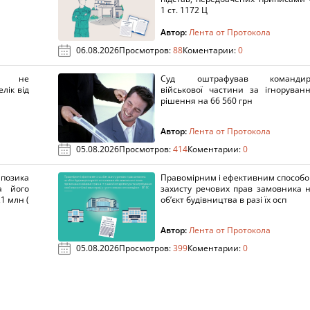
1 ст. 1172 Ц
Автор:
Лента от Протокола
06.08.2026
Просмотров:
88
Коментарии:
0
х не
Суд оштрафував командир
лік від
військової частини за ігноруван
рішення на 66 560 грн
Автор:
Лента от Протокола
05.08.2026
Просмотров:
414
Коментарии:
0
озика
Правомірним і ефективним способ
а його
захисту речових прав замовника 
1 млн (
об’єкт будівництва в разі їх осп
Автор:
Лента от Протокола
05.08.2026
Просмотров:
399
Коментарии:
0