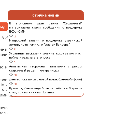
Стрічка новин
В уголовном деле рынка "Столичный"
аму
материалами стали сообщения о поддержке
ВСУ, - СМИ
2
 где
Навроцкий заявил о поддержке украинской
армии, но вспомнил о "флагах Бандеры"
ина,
8
Украинцы высказали мнение, когда закончится
няли
война, - результаты опроса
9
Аппетитная творожная запеканка с рисом:
но и
старинный рецепт по-украински
10
свои
Дантес показался с новой возлюбленной (фото)
10
. Мы
Ryanair добавил еще больше рейсов в Марокко:
и мы
сразу три из них – из Польши
оими
15
Пустые грядки в августе - большая ошибка: что
с ними сделать после сбора урожая
шего
13
лось