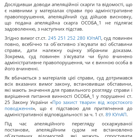
Дослідивши доводи апеляційної скарги та відомості, що
є наявними у матеріалах справи про адміністративне
правопорушення, апеляційний суд дійшов висновку,
що подана апеляційна скарга ОСОБА_1 не підлягає
задоволенню, з наступних підстав.
Згідно вимог ст.ст.
245
251
252
280
КУпАП
, суд повинен
повно, всебічно та об`єктивно з`ясувати всі обставини
справи, дати належну оцінку зібраним доказам.
Зокрема, суд повинен з`ясувати чи було вчинено
адміністративне правопорушення, чи є винною особа в
його вчиненні.
Як вбачається з матеріалів цієї справи, суд дотримався
всіх вказаних вимог закону, встановивши обставини,
які мають значення для правильного розгляду справи і
вирішення питання винності ОСОБА_1 у порушенні ст.
25 Закону України «
Про захист тварин від жорстокого
поводження
», що є підставою для притягнення до
адміністративної відповідальності за ч. 1 ст.
89
КУпАП
.
Під час апеляційного перегляду оскаржуваної
постанови, апеляційним судом не встановлено
об`єктивних відомостей, які можуть спростувати