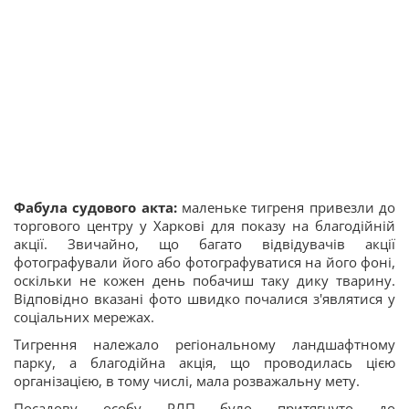
Фабула судового акта:
маленьке тигреня привезли до
торгового центру у Харкові для показу на благодійній
акції. Звичайно, що багато відвідувачів акції
фотографували його або фотографуватися на його фоні,
оскільки не кожен день побачиш таку дику тварину.
Відповідно вказані фото швидко почалися з'являтися у
соціальних мережах.
Тигрення належало регіональному ландшафтному
парку, а благодійна акція, що проводилась цією
організацією, в тому числі, мала розважальну мету.
Посадову особу РЛП було притягнуто до