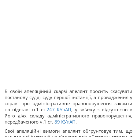
В своїй апеляційній скарзі апелянт просить скасувати
постанову судді суду першої інстанції, а провадження у
справі про адміністративне правопорушення закрити
на підставі п.1 ст.
247
КУпАП
, у зв`язку з відсутністю в
його діях складу адміністративного правопорушення,
передбаченого ч.1 ст.
89
КУпАП
.
Свої апеляційні вимоги апелянт обґрунтовує тим, що
суд першої інстанції не з`ясував всіх обставин справи, а