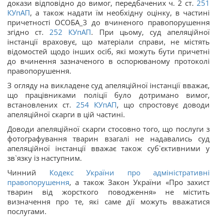
докази відповідно до вимог, передбачених ч. 2 ст.
251
КУпАП
, а також надати їм необхідну оцінку, в частині
причетності ОСОБА_3 до вчиненого правопорушення
згідно ст.
252
КУпАП
. При цьому, суд апеляційної
інстанції враховує, що матеріали справи, не містять
відомостей щодо інших осіб, які можуть бути причетні
до вчинення зазначеного в оспорюваному протоколі
правопорушення.
З огляду на викладене суд апеляційної інстанції вважає,
що працівниками поліції було дотримано вимог,
встановлених ст.
254
КУпАП
, що спростовує доводи
апеляційної скарги в цій частині.
Доводи апеляційної скарги стосовно того, що послуги з
фотографування тварин взагалі не надавались суд
апеляційної інстанції вважає також суб`єктивними у
зв`язку із наступним.
Чинний
Кодекс України про адміністративні
правопорушення
, а також Закон України «Про захист
тварин від жорсткого поводження» не містить
визначення про те, які саме дії можуть вважатися
послугами.