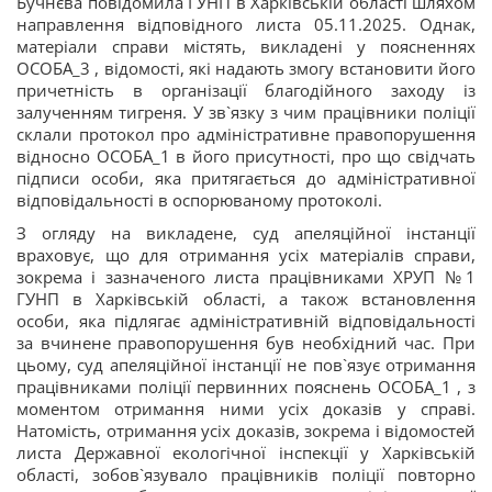
Бучнєва повідомила ГУНП в Харківській області шляхом
направлення відповідного листа 05.11.2025. Однак,
матеріали справи містять, викладені у поясненнях
ОСОБА_3 , відомості, які надають змогу встановити його
причетність в організації благодійного заходу із
залученням тигреня. У зв`язку з чим працівники поліції
склали протокол про адміністративне правопорушення
відносно ОСОБА_1 в його присутності, про що свідчать
підписи особи, яка притягається до адміністративної
відповідальності в оспорюваному протоколі.
З огляду на викладене, суд апеляційної інстанції
враховує, що для отримання усіх матеріалів справи,
зокрема і зазначеного листа працівниками ХРУП №1
ГУНП в Харківській області, а також встановлення
особи, яка підлягає адміністративній відповідальності
за вчинене правопорушення був необхідний час. При
цьому, суд апеляційної інстанції не пов`язує отримання
працівниками поліції первинних пояснень ОСОБА_1 , з
моментом отримання ними усіх доказів у справі.
Натомість, отримання усіх доказів, зокрема і відомостей
листа Державної екологічної інспекції у Харківській
області, зобов`язувало працівників поліції повторно