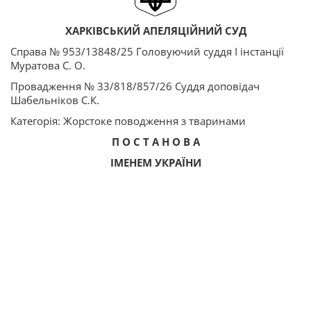
ХАРКІВСЬКИЙ АПЕЛЯЦІЙНИЙ СУД
Справа № 953/13848/25 Головуючий суддя І інстанції
Муратова С. О.
Провадження № 33/818/857/26 Суддя доповідач
Шабельніков С.К.
Категорія: Жорстоке поводження з тваринами
П О С Т А Н О В А
ІМЕНЕМ УКРАЇНИ