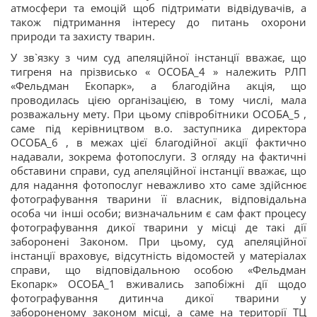
атмосфери та емоцій щоб підтримати відвідувачів, а
також підтримання інтересу до питань охорони
природи та захисту тварин.
У зв`язку з чим суд апеляційної інстанції вважає, що
тигреня на прізвисько « ОСОБА_4 » належить РЛП
«Фельдман Екопарк», а благодійна акція, що
проводилась цією організацією, в тому числі, мала
розважальну мету. При цьому співробітники ОСОБА_5 ,
саме під керівництвом в.о. заступника директора
ОСОБА_6 , в межах цієї благодійної акції фактично
надавали, зокрема фотопослуги. З огляду на фактичні
обставини справи, суд апеляційної інстанції вважає, що
для надання фотопослуг неважливо хто саме здійснює
фотографування тварини її власник, відповідальна
особа чи інші особи; визначальним є сам факт процесу
фотографування дикої тварини у місці де такі дії
заборонені Законом. При цьому, суд апеляційної
інстанції враховує, відсутність відомостей у матеріалах
справи, що відповідальною особою «Фельдман
Екопарк» ОСОБА_1 вживались запобіжні дії щодо
фотографування дитинча дикої тварини у
забороненому законом місці, а саме на території ТЦ