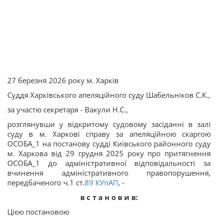
27 березня 2026 року м. Харків
Суддя Харківського апеляційного суду Шабельніков С.К.,
за участю секретаря - Вакули Н.С.,
розглянувши у відкритому судовому засіданні в залі
суду в м. Харкові справу за апеляційною
скаргою
ОСОБА_1 на постанову судді Київського районного суду
м. Харкова від 29 грудня 2025 року про притягнення
ОСОБА_1 до адміністративної відповідальності за
вчинення адміністративного правопорушення,
передбаченого ч.1 ст.
89
КУпАП
, -
в с т а н о в и в:
Цією постановою