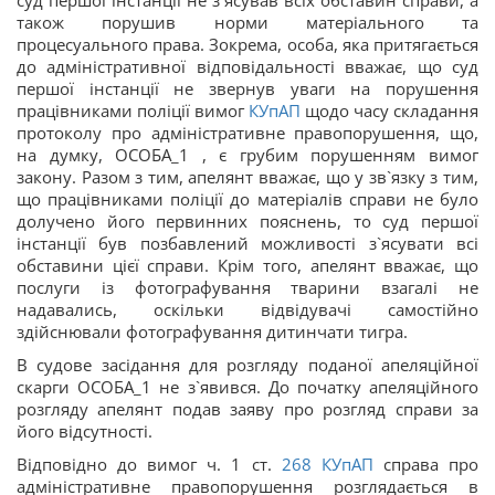
також порушив норми матеріального та
процесуального права. Зокрема, особа, яка притягається
до адміністративної відповідальності вважає, що суд
першої інстанції не звернув уваги на порушення
працівниками поліції вимог
КУпАП
щодо часу складання
протоколу про адміністративне правопорушення, що,
на думку, ОСОБА_1 , є грубим порушенням вимог
закону. Разом з тим, апелянт вважає, що у зв`язку з тим,
що працівниками поліції до матеріалів справи не було
долучено його первинних пояснень, то суд першої
інстанції був позбавлений можливості з`ясувати всі
обставини цієї справи. Крім того, апелянт вважає, що
послуги із фотографування тварини взагалі не
надавались, оскільки відвідувачі самостійно
здійснювали фотографування дитинчати тигра.
В судове засідання для розгляду поданої апеляційної
скарги ОСОБА_1 не з`явився. До початку апеляційного
розгляду апелянт подав заяву про розгляд справи за
його відсутності.
Відповідно до вимог ч. 1 ст.
268
КУпАП
справа про
адміністративне правопорушення розглядається в