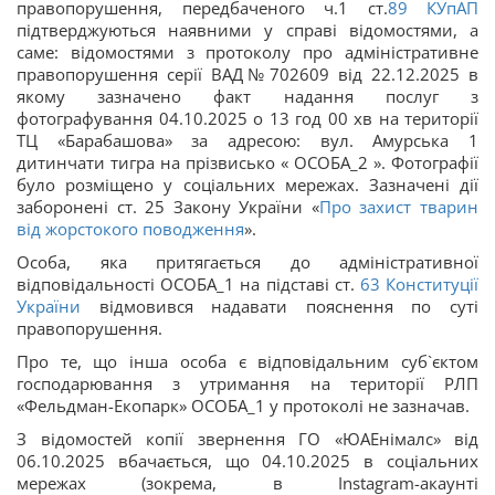
правопорушення, передбаченого ч.1 ст.
89
КУпАП
підтверджуються наявними у справі відомостями, а
саме: відомостями з протоколу про адміністративне
правопорушення серії ВАД№702609 від 22.12.2025 в
якому зазначено факт надання послуг з
фотографування 04.10.2025 о 13 год 00 хв на території
ТЦ «Барабашова» за адресою: вул. Амурська 1
дитинчати тигра на прізвисько « ОСОБА_2 ». Фотографії
було розміщено у соціальних мережах. Зазначені дії
заборонені ст. 25 Закону України «
Про захист тварин
від жорстокого поводження
».
Особа, яка притягається до адміністративної
відповідальності ОСОБА_1 на підставі ст.
63
Конституції
України
відмовився надавати пояснення по суті
правопорушення.
Про те, що інша особа є відповідальним суб`єктом
господарювання з утримання на території РЛП
«Фельдман-Екопарк» ОСОБА_1 у протоколі не зазначав.
З відомостей копії звернення ГО «ЮАЕнімалс» від
06.10.2025 вбачається, що 04.10.2025 в соціальних
мережах (зокрема, в Instagram-акаунті