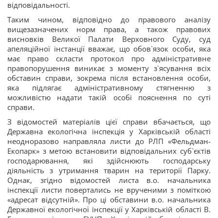
відповідальності.
Таким чином, відповідно до правового аналізу
вищезазначених норм права, а також правових
висновків Великої Палати Верховного Суду, суд
апеляційної інстанції вважає, що обов`язок особи, яка
має право скласти протокол про адміністративне
правопорушення виникає з моменту з`ясування всіх
обставин справи, зокрема після встановлення особи,
яка підлягає адміністративному стягненню з
можливістю надати такій особі пояснення по суті
справи.
З відомостей матеріалів цієї справи вбачається, що
Державна екологічна інспекція у Харківській області
неодноразово направляла листи до РЛП «Фельдман-
Екопарк» з метою встановити відповідальних суб`єктів
господарювання, які здійснюють господарську
діяльність з утримання тварин на території Парку.
Однак, згідно відомостей листа в.о. начальника
інспекції листи повертались не врученими з поміткою
«адресат відсутній». Про ці обставини в.о. начальника
Державної екологічної інспекції у Харківській області В.