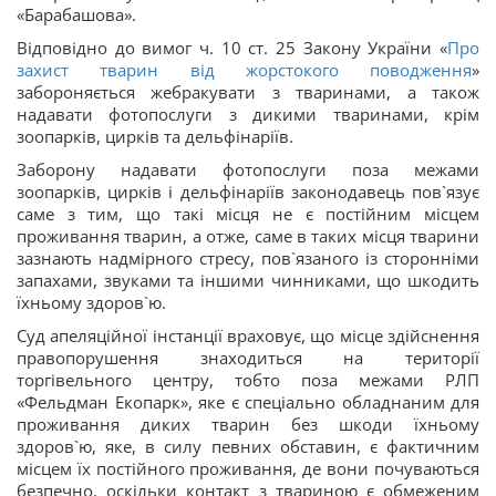
«Барабашова».
Відповідно до вимог ч. 10 ст. 25 Закону України «
Про
захист тварин від жорстокого поводження
»
забороняється жебракувати з тваринами, а також
надавати фотопослуги з дикими тваринами, крім
зоопарків, цирків та дельфінаріїв.
Заборону надавати фотопослуги поза межами
зоопарків, цирків і дельфінаріїв законодавець пов`язує
саме з тим, що такі місця не є постійним місцем
проживання тварин, а отже, саме в таких місця тварини
зазнають надмірного стресу, пов`язаного із сторонніми
запахами, звуками та іншими чинниками, що шкодить
їхньому здоров`ю.
Суд апеляційної інстанції враховує, що місце здійснення
правопорушення знаходиться на території
торгівельного центру, тобто поза межами РЛП
«Фельдман Екопарк», яке є спеціально обладнаним для
проживання диких тварин без шкоди їхньому
здоров`ю, яке, в силу певних обставин, є фактичним
місцем їх постійного проживання, де вони почуваються
безпечно, оскільки контакт з твариною є обмеженим