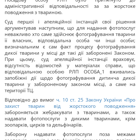
адміністративної відповідальності за за жорстоке
поводження з твариною.
Суд першої і апеляційної інстанцій свої рішення
аргументував наступним, що для надання фотопослуг
неважливо хто саме здійснює фотографування тварини
її власник, відповідальна особа чи інші особи;
визначальним є сам факт процесу фотографування
дикої тварини у місці де такі дії заборонені Законом.
При цьому, суд апеляційної інстанції враховує,
відсутність відомостей у матеріалах справи, що
відповідальною особою РЛП ОСОБА_1 вживались
запобіжні дії щодо фотографування дитинча дикої
тварини у забороненому законом місці, а саме на
території ТЦ.
Відповідно до вимог
ч. 10 ст. 25 Закону України «Про
захист тварин від жорстокого поводження»
забороняється жебракувати з тваринами, а також
надавати фотопослуги з дикими тваринами, крім
зоопарків, цирків та дельфінаріїв.
Заборону надавати фотопослуги поза межами