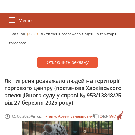
Меню
...
Главная
Як тигреня розважало людей на території
торгового ...
Отключить рекламу
Як тигреня розважало людей на території
торгового центру (постанова Харківського
апеляційного суду у справі № 953/13848/25
від 27 березня 2025 року)
0
592
05.06.2026
Автор:
Тутейко Артем Валерійович
1