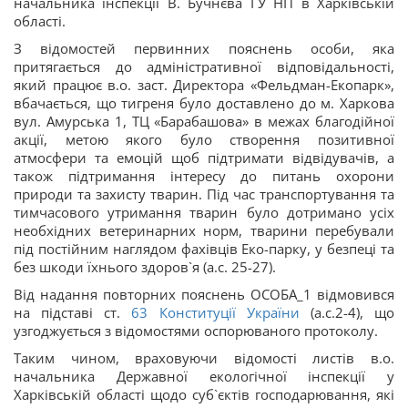
начальника інспекції В. Бучнєва ГУ НП в Харківській
області.
З відомостей первинних пояснень особи, яка
притягається до адміністративної відповідальності,
який працює в.о. заст. Директора «Фельдман-Екопарк»,
вбачається, що тигреня було доставлено до м. Харкова
вул. Амурська 1, ТЦ «Барабашова» в межах благодійної
акції, метою якого було створення позитивної
атмосфери та емоцій щоб підтримати відвідувачів, а
також підтримання інтересу до питань охорони
природи та захисту тварин. Під час транспортування та
тимчасового утримання тварин було дотримано усіх
необхідних ветеринарних норм, тварини перебували
під постійним наглядом фахівців Еко-парку, у безпеці та
без шкоди їхнього здоров`я (а.с. 25-27).
Від надання повторних пояснень ОСОБА_1 відмовився
на підставі ст.
63
Конституції України
(а.с.2-4), що
узгоджується з відомостями оспорюваного протоколу.
Таким чином, враховуючи відомості листів в.о.
начальника Державної екологічної інспекції у
Харківській області щодо суб`єктів господарювання, які