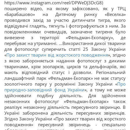
https://www.instagram.com/reel/DPWeDJ3DcG8)
поширено відео, на якому зафіксовано, як у ТРЦ
«Барабашово» на Дитячому ринку «Веселка»
проводився захід за участю дитинчати тигра, якого
відвідувачі гладять, тягнуть і фотографуються з ним. За
повідомленнями очевидців, зазначене тигреня було
вивезене з території «Фельдман-Екопарку», де
перебуває на утриманні. …Використання дикої тварини
для фотопослуг суперечить статті 25 Закону України
«
Про захист тварин від жорстокого поводження
», згідно
з якою забороняється надання фотопослуг з дикими
тваринами, крім зоопарків, цирків та дельфінаріїв, які
мають відповідний статус і дозволи. Регіональний
ландшафтний парк «Фельдман-Екопарк» не має статусу
зоологічного парку у розумінні Закону України «
Про
природно-заповідний фонд України
», а тому не може
здійснювати подібну діяльність. Для здійснення
незаконних фотопослуг «Фельдман-Екопарк» також
реалізує незаконну діяльність пересувного звіринцю. В
Україні заборонена діяльність пересувних звіринців.
Згідно 3акону України «Про захист тварин від жорсткого
поводження» пересувний звіринець - спеціально