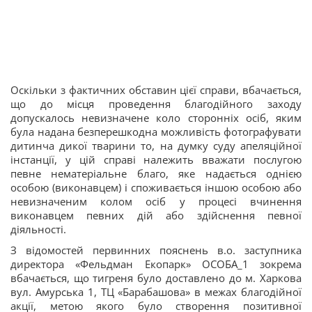
Оскільки з фактичних обставин цієї справи, вбачається,
що до місця проведення благодійного заходу
допускалось невизначене коло сторонніх осіб, яким
була надана безперешкодна можливість фотографувати
дитинча дикої тварини то, на думку суду апеляційної
інстанції, у цій справі належить вважати послугою
певне нематеріальне благо, яке надається однією
особою (виконавцем) і споживається іншою особою або
невизначеним колом осіб у процесі вчинення
виконавцем певних дій або здійснення певної
діяльності.
З відомостей первинних пояснень в.о. заступника
директора «Фельдман Екопарк» ОСОБА_1 зокрема
вбачається, що тигреня було доставлено до м. Харкова
вул. Амурська 1, ТЦ «Барабашова» в межах благодійної
акції, метою якого було створення позитивної