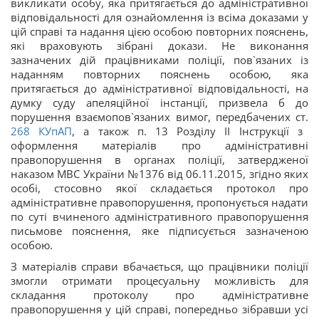
викликати особу, яка притягається до адміністративної
відповідальності для ознайомлення із всіма доказами у
цій справі та надання цією особою повторних пояснень,
які враховують зібрані докази. Не виконання
зазначених дій працівниками поліції, пов`язаних із
наданням повторних пояснень особою, яка
притягається до адміністративної відповідальності, на
думку суду апеляційної інстанції, призвела б до
порушення взаємопов`язаних вимог, передбачених ст.
268
КУпАП
, а також п. 13 Розділу ІІ Інструкції з
оформлення матеріалів про адміністративні
правопорушення в органах поліції, затвердженої
наказом МВС України №1376 від 06.11.2015, згідно яких
особі, стосовно якої складається протокол про
адміністративне правопорушення, пропонується надати
по суті вчиненого адміністративного правопорушення
письмове пояснення, яке підписується зазначеною
особою.
З матеріалів справи вбачається, що працівники поліції
змогли отримати процесуальну можливість для
складання протоколу про адміністративне
правопорушення у цій справі, попередньо зібравши усі