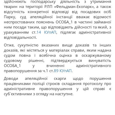
здійснюють господарську діяльність з утримання
тварин на території РЛП «Фельдман-Екопарк», а також
відсутність конкретної відповіді від посадових осіб
Парку, суд апеляційної інстанції вважає відомості
неспростованих пояснень ОСОБА_1 в частині займаної
ним посади таким, що відповідають дійсності та який, з
урахуванням ст.
14
КУпАП
, підлягає адміністративної
відповідальності.
Отже, сукупністю вказаних вище доказів та інших
доказів, які містяться у матеріалах справи, яким надана
судом повна і всебічна оцінка в оскаржуваному
судовому рішенні, підтверджується винуватість
ОСОБА_1 у вчиненні адміністративного
правопорушення за ч.1 ст.
89
КУпАП
.
Доводи апеляційної скарги щодо порушення
працівниками поліції строків складання протоколу про
адміністративне правопорушення у цій справі є
суб`єктивними з огляду на наступне.