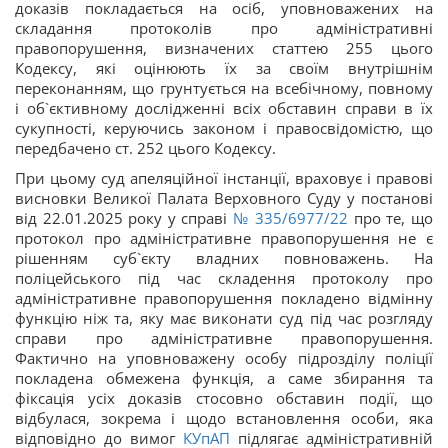
доказів покладається на осіб, уповноважених на
складання протоколів про адміністративні
правопорушення, визначених статтею 255 цього
Кодексу, які оцінюють їх за своїм внутрішнім
переконанням, що грунтується на всебічному, повному
і об`єктивному дослідженні всіх обставин справи в їх
сукупності, керуючись законом і правосвідомістю, що
передбачено ст. 252 цього Кодексу.
При цьому суд апеляційної інстанції, враховує і правові
висновки Великої Палата Верховного Суду у постанові
від 22.01.2025 року у справі
№ 335/6977/22
про те, що
протокол про адміністративне правопорушення не є
рішенням суб`єкту владних повноважень. На
поліцейського під час складення протоколу про
адміністративне правопорушення покладено відмінну
функцію ніж та, яку має виконати суд під час розгляду
справи про адміністративне правопорушення.
Фактично на уповноважену особу підрозділу поліції
покладена обмежена функція, а саме збирання та
фіксація усіх доказів стосовно обставин події, що
відбулася, зокрема і щодо встановлення особи, яка
відповідно до вимог
КУпАП
підлягає адміністративній