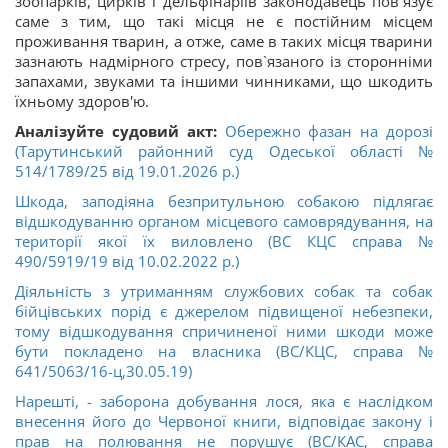
зоопарків, цирків і дельфінаріїв законодавець пов`язує
саме з тим, що такі місця не є постійним місцем
проживання тварин, а отже, саме в таких місця тварини
зазнають надмірного стресу, пов`язаного із сторонніми
запахами, звуками та іншими чинниками, що шкодить
їхньому здоров'ю.
Аналізуйте судовий акт:
Обережно фазан на дорозі
(Тарутинський районний суд Одеської області №
514/1789/25 від 19.01.2026 р.)
Шкода, заподіяна безпритульною собакою підлягає
відшкодуванню органом місцевого самоврядування, на
території якої їх виловлено (ВС КЦС справа №
490/5919/19 від 10.02.2022 р.)
Діяльність з утриманням службових собак та собак
бійцівських порід є джерелом підвищеної небезпеки,
тому відшкодування спричиненої ними шкоди може
бути покладено на власника (ВС/КЦС, справа №
641/5063/16-ц,30.05.19)
Нарешті, - заборона добування лося, яка є наслідком
внесення його до Червоної книги, відповідає закону і
прав на полювання не порушує (ВС/КАС, справа