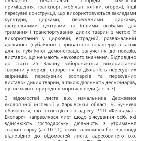
обладнані некапітальні споруди, тимчасові
приміщення, транспорт, мобільні клітки, огорожі, інші
пересувні конструкції, що використовуються закладами
культури, цирками, пересувними цирками,
гастрольними центрами та іншими особами для
тримання і транспортування диких тварин з метою їх
використання у цирковій, естрадній, розважальній
діяльності (публічного і приватного характеру), а також
для їх публічної демонстрації, залучення до показів,
виставок, що не мають наукового значення. Відповідно
до статті 25 Закону забороняється використання
тварини у кориді, створення та діяльність пересувних
звіринців, пересувних зоопарків та пересувних
виставок диких тварин, а також діяльність дельфінаріїв,
що не мають природної морської води (а.с. 5-7).
З відомостей листа в.о. начальника Державної
екологічної інспекції у Харківській області В. Бучнєва
вбачається, що інспекцією на адресу РЛП «Фельдман-
Екопарк» направлявся лист щодо з`ясування осіб, які
здійснюють господарську діяльність з утримання
тварин парку (а.с.10-11), який залишився без відповіді
відповідно до відомостей листа, адресованого в.о.