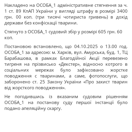
Накладено на ОСОБА_1 адміністративне стягнення за ч.
1 ст. 89 КпАП України у вигляді штрафу в розмірі 3400
грн. 00 коп. (три тисячі чотириста гривень) в дохід
держави без конфіскації тварини.
Стягнуто з ОСОБА_1 судовий збір у розмірі 605 грн. 60
коп.
Постановою встановлено, що 04.10.2025 о 13.00 год.
ОСОБА_1 за адресою: м. Харків, вул. Амурська, буд. 1, ТЦ
Барабашова, в рамках Благодійної Акції перевезено
тигреня на прізвисько «Декстер», відносно котрого в
соціальних мережах було зафіксовано жорстке
поводження с тваринами, а саме, фотопослуги, що
заборонено ст. 25 Закону України «Про захист тварин
від жорсткого поводження».
Не погодившись із вказаним судовим рішенням
ОСОБА_1 на постанову суду першої інстанції було
подано апеляційну скаргу.