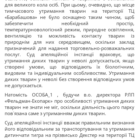
для великого кола осіб. При цьому, очевидно, що місце
тимчасового утримання тварин на території ТЦ
«Барабашова» не було оснащено таким чином, щоб
забезпечити необхідний простір,
температурновологісний режим, природне освітлення,
вентиляцію та можливість контакту тварин із
природнім для них середовищем, оскільки заклад
призначений для надання торговельно-розважальних
послуг. Суд апеляційної інстанції враховує, що
утримання диких тварин у неволі допускається, якщо
створені умови, що відповідають їх біологічним,
видовим та індивідуальним особливостям. Утримання
диких тварин у неволі без створення відповідних умов
не допускається.
Натомість ОСОБА_1 , будучи в.о. директора РЛП
«Фельдман-Екопарк» про особливості утримання диких
тварин не знати не міг, оскільки діяльність цього парку
пов`язана саме з утриманням диких тварин.
Суд апеляційної інстанції вважає правильним визнання
його відповідальним за транспортування та утримання
дитинчати тигра на прізвисько Декстер на території ТЦ