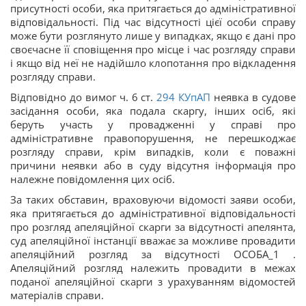
присутності особи, яка притягається до адміністративної
відповідальності. Під час відсутності цієї особи справу
може бути розглянуто лише у випадках, якщо є дані про
своєчасне її сповіщення про місце і час розгляду справи
і якщо від неї не надійшло клопотання про відкладення
розгляду справи.
Відповідно до вимог ч. 6 ст.
294
КУпАП
неявка в судове
засідання особи, яка подала скаргу, інших осіб, які
беруть участь у провадженні у справі про
адміністративне правопорушення, не перешкоджає
розгляду справи, крім випадків, коли є поважні
причини неявки або в суду відсутня інформація про
належне повідомлення цих осіб.
За таких обставин, враховуючи відомості заяви особи,
яка притягається до адміністративної відповідальності
про розгляд апеляційної скарги за відсутності апелянта,
суд апеляційної інстанції вважає за можливе провадити
апеляційний розгляд за відсутності ОСОБА_1 .
Апеляційний розгляд належить провадити в межах
поданої апеляційної скарги з урахуванням відомостей
матеріалів справи.