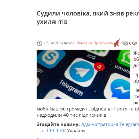
Судили чоловіка, який зняв ре
ухилянтів
0
05.04.2024
Автор:
Лента от Протокола
1
Жо
о
ді
Пр
ві
Не
гр
я
мобілізацією громадян, відповідні фото та в
надходили 40 тис підписників.
Згадайте новину:
Адміністраторка Telegra
- ст.
114-1
КК
України