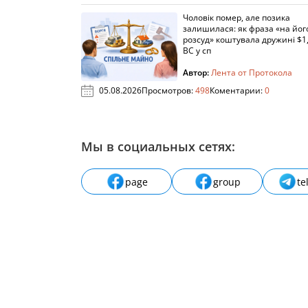
Чоловік помер, але позика
залишилася: як фраза «на йог
розсуд» коштувала дружині $1,
ВС у сп
Автор:
Лента от Протокола
05.08.2026
Просмотров:
498
Коментарии:
0
Мы в социальных сетях:
page
group
te