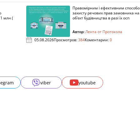
Правомірним і ефективним способ
о
захисту речових прав замовника на
1 млн (
об’єкт будівництва в разі їх осп
Автор:
Лента от Протокола
05.08.2026
Просмотров:
384
Коментарии:
0
legram
viber
youtube