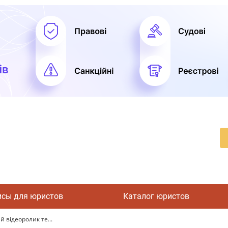
исы для юристов
Каталог юристов
 відеоролик те...