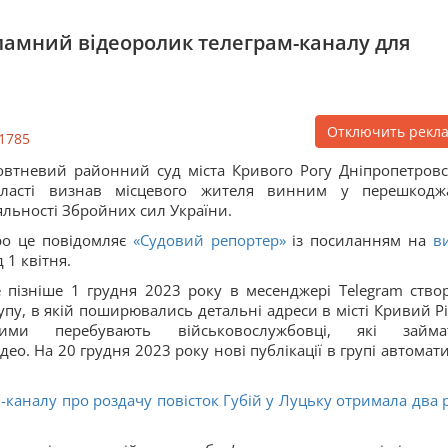
кламний відеоролик телеграм-каналу для
Отключить рекл
1785
втневий районний суд міста Кривого Рогу Дніпропетровс
бласті визнав місцевого жителя винним у перешкодж
яльності Збройних сил України.
о це повідомляє
«Судовий репортер»
із посиланням на
в
д 1 квітня.
 пізніше 1 грудня 2023 року в месенджері Telegram ство
упу, в якій поширювались детальні адреси в місті Кривий Ріг
кими перебувають військовослужбовці, які займа
ідео. На 20 грудня 2023 року нові публікації в групі автомат
m-каналу про роздачу повісток Губій у Луцьку отримала два 