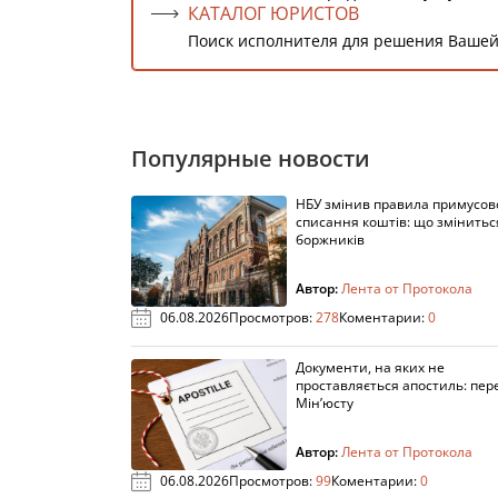
КАТАЛОГ ЮРИСТОВ
Поиск исполнителя для решения Вашей
Популярные новости
НБУ змінив правила примусов
списання коштів: що змінитьс
боржників
Автор:
Лента от Протокола
06.08.2026
Просмотров:
278
Коментарии:
0
Документи, на яких не
проставляється апостиль: пере
Мін’юсту
Автор:
Лента от Протокола
06.08.2026
Просмотров:
99
Коментарии:
0