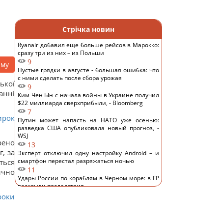
Стрічка новин
Ryanair добавил еще больше рейсов в Марокко:
сразу три из них – из Польши
9
аму
Пустые грядки в августе - большая ошибка: что
с ними сделать после сбора урожая
ької
9
анні
Ким Чен Ын с начала войны в Украине получил
$22 миллиарда сверхприбыли, - Bloomberg
7
ирок
Путин может напасть на НАТО уже осенью:
разведка США опубликовала новый прогноз, -
WSJ
рено
13
, за
Эксперт отключил одну настройку Android – и
смартфон перестал разряжаться ночью
ться
11
ично
Удары России по кораблям в Черном море: в FP
раскрыли последствия
12
роки
В чем польза грецких орехов для сердца, мозга
и укрепления иммунитета
11