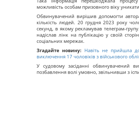
Така інформація перешкоджала процесу 
можливість особам призовного віку уникати
Обвинувачений вирішив допомогти автора
кількість людей. 20 грудня 2023 року чол
секунд, в якому рекламував телеграм-групу.
надіслав лінк на публікацію у своїй стор
соціальних мережах.
Згадайте новину:
Навіть не прийшла до
виключення 17 чоловіків з військового облі
У судовому засіданні обвинувачений ви
позбавлення волі умовно, звільнивши з ісп