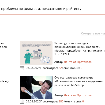
 проблемы по фильтрам, показателям и рейтингу
Смотреть все но
ого
Якщо суд встановив для
я для
відшкодування шкоди наявність
підстав, передбачених приписами ч
1 ст. 1172 Ц
Автор:
Лента от Протокола
06.08.2026
Просмотров:
82
Коментарии:
0
Суд оштрафував командира
лік від
військової частини за ігнорування
рішення на 66 560 грн
Автор:
Лента от Протокола
05.08.2026
Просмотров:
385
Коментарии:
0