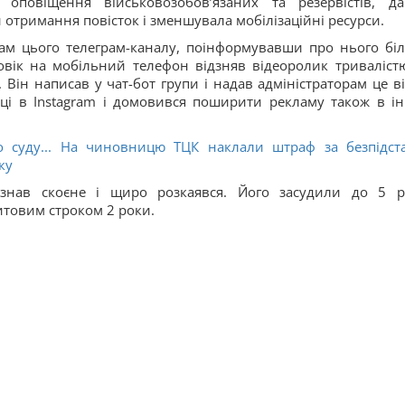
оповіщення військовозобовʼязаних та резервістів, д
 отримання повісток і зменшувала мобілізаційні ресурси.
м цього телеграм-каналу, поінформувавши про нього бі
овік на мобільний телефон відзняв відеоролик триваліст
 Він написав у чат-бот групи і надав адміністраторам це ві
інці в Іnstagram і домовився поширити рекламу також в і
 суду... На чиновницю ТЦК наклали штраф за безпідст
ку
знав скоєне і щиро розкаявся. Його засудили до 5 р
итовим строком 2 роки.