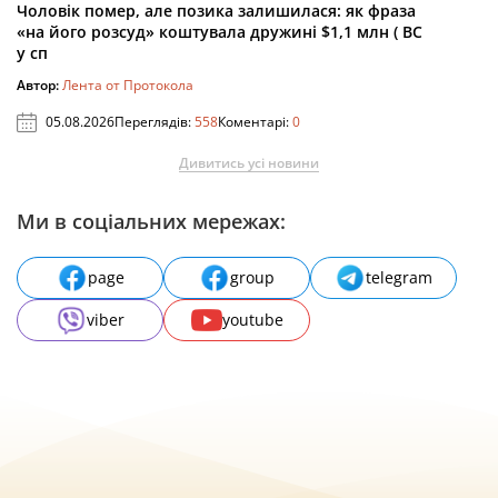
Чоловік помер, але позика залишилася: як фраза
«на його розсуд» коштувала дружині $1,1 млн ( ВС
у сп
Автор:
Лента от Протокола
05.08.2026
Переглядів:
558
Коментарі:
0
Дивитись усі новини
Ми в соціальних мережах:
page
group
telegram
viber
youtube