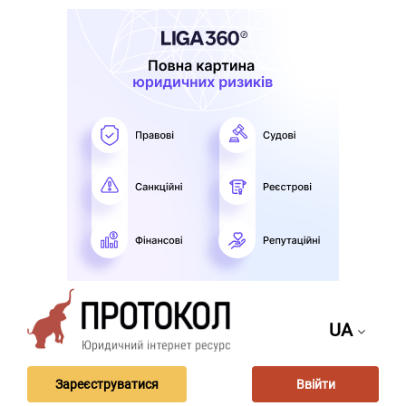
UA
Зареєструватися
Ввійти