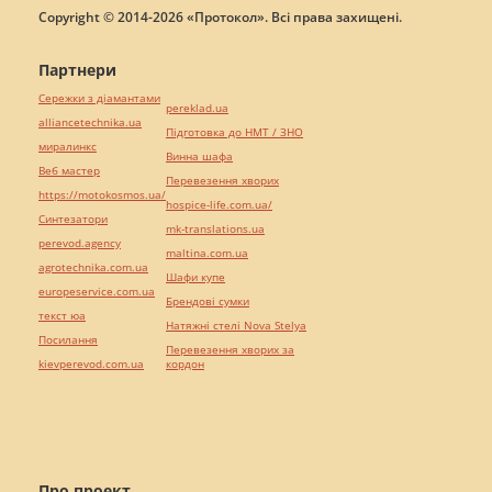
Copyright © 2014-2026 «Протокол». Всі права захищені.
Партнери
Сережки з діамантами
pereklad.ua
alliancetechnika.ua
Підготовка до НМТ / ЗНО
миралинкс
Винна шафа
Веб мастер
Перевезення хворих
https://motokosmos.ua/
hospice-life.com.ua/
Синтезатори
mk-translations.ua
perevod.agency
maltina.com.ua
agrotechnika.com.ua
Шафи купе
europeservice.com.ua
Брендові сумки
текст юа
Натяжні стелі Nova Stelya
Посилання
Перевезення хворих за
kievperevod.com.ua
кордон
Про проект