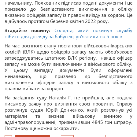
начальнику. Полковник підписав подані документи і це
призвело до безпідставного виключення з обліку
вказаних офіцерів запасу із правом виїзду за кордон. Це
відбулось протягом березня-квітня 2022 року.
Згадайте новину:
Солдата, який покинув службу
нібито для догляду за бабусею, увʼязнили на 5 років
На час воєнного стану постанови військово-лікарських
комісій (ВЛК) щодо офіцерів запасу мають обов’язково
затверджуватись штатною ВЛК регіону, інакше офіцер
запасу не може бути виключеним з військового обліку.
У цьому випадку документи були оформлені
неналежно, що призвело до безпідставного
виключення офіцерів запасу з військового обліку з
правом виїхати за кордон.
На засідання суду Наталія Г. не прийшла, але подала
письмову заяву про визнання своєї провини. Справу
розглянув суддя Юрій Донченко, який розглянув усі
матеріали та визнав військову винною у
адмінправопорушенні, призначивши 4845 грн штрафу.
Постанову ще можна оскаржити.