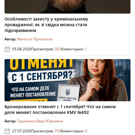
Особливості захисту у кримінальному
провадженні: як зі свідка можна стати
підозрюваним
Автор:
Лента от Протокола
05.08.2026
Просмотров:
301
Коментарии:
1
Бронирование отменят с 1 сентября? Что на самом
деле меняет постановление КМУ №692
Автор:
Тарасенко Вера Юрьевна
27.07.2026
Просмотров:
754
Коментарии:
0