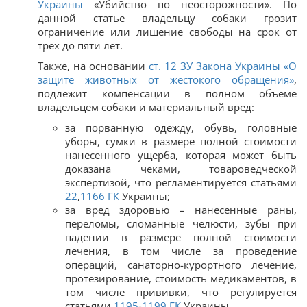
Украины
«Убийство по неосторожности». По
данной статье владельцу собаки грозит
ограничение или лишение свободы на срок от
трех до пяти лет.
Также, на основании
ст. 12 ЗУ Закона Украины «О
защите животных от жестокого обращения»
,
подлежит компенсации в полном объеме
владельцем собаки и материальный вред:
за порванную одежду, обувь, головные
уборы, сумки в размере полной стоимости
нанесенного ущерба, которая может быть
доказана чеками, товароведческой
экспертизой, что регламентируется статьями
22
,
1166
ГК
Украины;
за вред здоровью – нанесенные раны,
переломы, сломанные челюсти, зубы при
падении в размере полной стоимости
лечения, в том числе за проведение
операций, санаторно-курортного лечение,
протезирование, стоимость медикаментов, в
том числе прививки, что регулируется
статьями
1195
-
1199
ГК
Украины