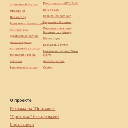
Подготовка к НМТ / ВНО
alliancetechnika.ua
pereklad.ua
миралинкс
hospice-life.com.ua/
Веб мастер
Перевозка больных
https://motokosmos.ua/
Перевозка лежачих
Синтезаторы
больных за границу
agrotechnika.com.ua
Шкафы купе
perevod.agency
Брендовые сумки
europeservice.com.ua
Натяжные потолки Nova
mk-translations.ua
Stelya
текст юа
maltina.com.ua
kievperevod.com.ua
Cылки
О проекте
Реклама на "Протокол"
"Протокол" без реклами!
Карта сайта