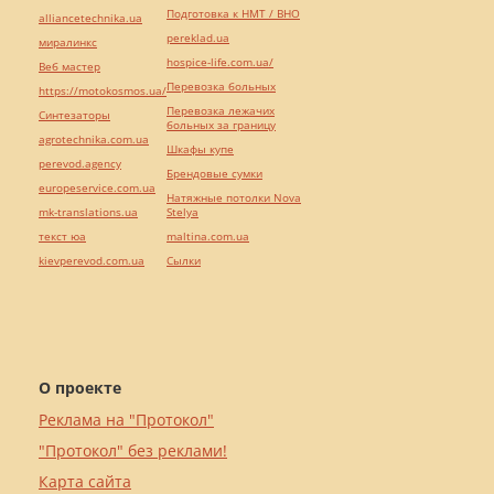
Подготовка к НМТ / ВНО
alliancetechnika.ua
pereklad.ua
миралинкс
hospice-life.com.ua/
Веб мастер
Перевозка больных
https://motokosmos.ua/
Перевозка лежачих
Синтезаторы
больных за границу
agrotechnika.com.ua
Шкафы купе
perevod.agency
Брендовые сумки
europeservice.com.ua
Натяжные потолки Nova
mk-translations.ua
Stelya
текст юа
maltina.com.ua
kievperevod.com.ua
Cылки
О проекте
Реклама на "Протокол"
"Протокол" без реклами!
Карта сайта