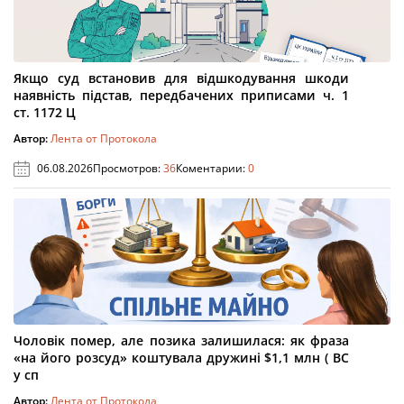
Якщо суд встановив для відшкодування шкоди
наявність підстав, передбачених приписами ч. 1
ст. 1172 Ц
Автор:
Лента от Протокола
06.08.2026
Просмотров:
36
Коментарии:
0
Чоловік помер, але позика залишилася: як фраза
«на його розсуд» коштувала дружині $1,1 млн ( ВС
у сп
Автор:
Лента от Протокола