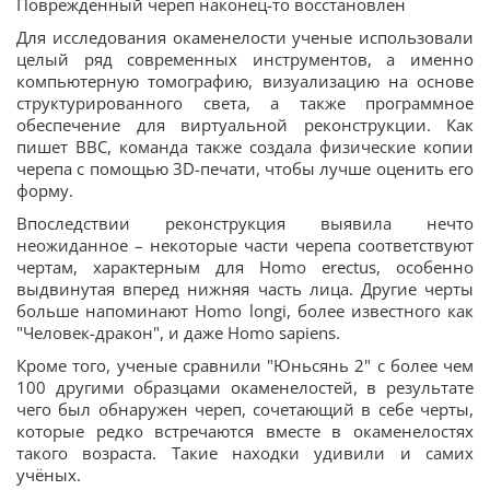
Поврежденный череп наконец-то восстановлен
Для исследования окаменелости ученые использовали
целый ряд современных инструментов, а именно
компьютерную томографию, визуализацию на основе
структурированного света, а также программное
обеспечение для виртуальной реконструкции. Как
пишет BBC, команда также создала физические копии
черепа с помощью 3D-печати, чтобы лучше оценить его
форму.
Впоследствии реконструкция выявила нечто
неожиданное – некоторые части черепа соответствуют
чертам, характерным для Homo erectus, особенно
выдвинутая вперед нижняя часть лица. Другие черты
больше напоминают Homo longi, более известного как
"Человек-дракон", и даже Homo sapiens.
Кроме того, ученые сравнили "Юньсянь 2" с более чем
100 другими образцами окаменелостей, в результате
чего был обнаружен череп, сочетающий в себе черты,
которые редко встречаются вместе в окаменелостях
такого возраста. Такие находки удивили и самих
учёных.