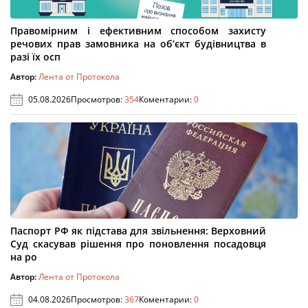
Правомірним і ефективним способом захисту
речових прав замовника на об’єкт будівництва в
разі їх осп
Автор:
Лента от Протокола
05.08.2026
Просмотров:
354
Коментарии:
0
Паспорт РФ як підстава для звільнення: Верховний
Суд скасував рішення про поновлення посадовця
на ро
Автор:
Лента от Протокола
04.08.2026
Просмотров:
367
Коментарии:
0