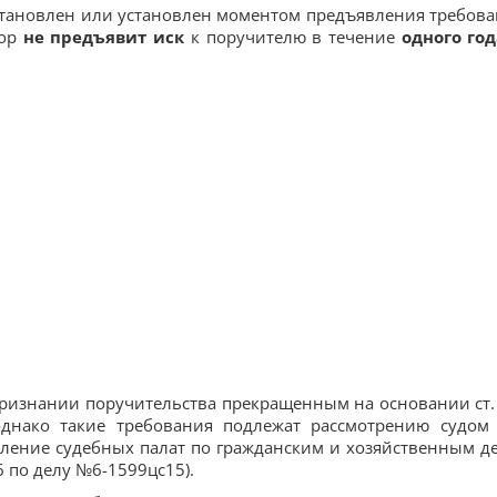
установлен или установлен моментом предъявления требова
тор
не предъявит иск
к поручителю в течение
одного год
признании поручительства прекращенным на основании ст.
днако такие требования подлежат рассмотрению судом
вление судебных палат по гражданским и хозяйственным д
 по делу №6-1599цс15).