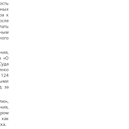
ость
ьных
ра к
осле
лать
нным
ного
ния,
а «О
Суда
енко
 124
рыми
д за
лю»,
ния,
ором
 как
ка.