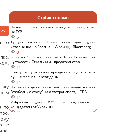
Стрічка новин
Названа самая сильная разведка Европы, и это
аму
не ГУР
5
ла о
Турция закрыла Черное море для судов,
которые шли в Россию и Украину, - Bloomberg
8
пка,
Гороскоп 9 августа по картам Таро: Скорпионам
- усталость, Стрельцам - предательство
ком,
11
9 августа: церковный праздник сегодня, о чем
лучше молчать в этот день
11
льку
На Херсонщине россиянам приказали начать
вным
"свободную охоту" на автотранспорт, – ОВА
11
Избрание судей МУС: что случилось с
а по
кандидатом от Украины
15
тво,
ИИ научился создавать жизнеспособные
ному
вирусы, не существовавшие в природе, – NYT
о не
13
ицо,