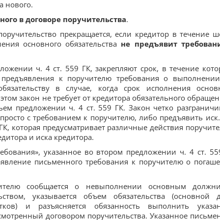
а нового.
нного в договоре поручительства
.
 поручительство прекращается, если кредитор в течение ш
нения основного обязательства
не предъявит требован
жении ч. 4 ст. 559 ГК, закрепляют срок, в течение кото
м предъявления к поручителю требования о выполнени
бязательству в случае, когда срок исполнения основ
этом закон не требует от кредитора обязательного обращен
тьем предложении ч. 4 ст. 559 ГК. Закон четко разграничи
 просто с требованием к поручителю, либо предъявить иск.
 ГК, которая предусматривает различные действия поручите
дитора и иска кредитора.
ебования», указанное во втором предложении ч. 4 ст. 55
ъявление письменного требования к поручителю о погаш
ителю сообщается о невыполнении основным должн
льством, указывается объем обязательства (основной д
тков) и разъясняется обязанность выполнить указа
едусмотренный договором поручительства. Указанное письме