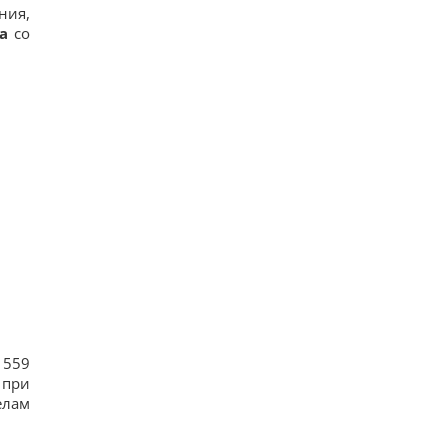
ния,
а
со
 559
 при
елам