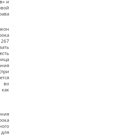
в» и
овой
рава
акон
рока
 267
вать
есть
лица
ания
(при
ется
я во
 как
ения
рока
ного
 для