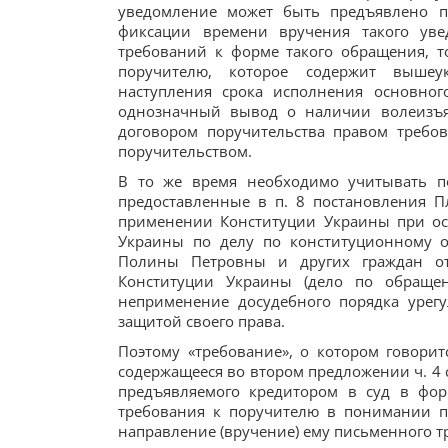
уведомление может быть предъявлено 
фиксации времени вручения такого уве
требований к форме такого обращения, 
поручителю, которое содержит вышеу
наступления срока исполнения основног
однозначный вывод о наличии волеизъя
договором поручительства правом требов
поручительством.
В то же время необходимо учитывать по
предоставленные в п. 8 постановления 
применении Конституции Украины при ос
Украины по делу по конституционному 
Полины Петровны и других граждан от
Конституции Украины (дело по обраще
неприменение досудебного порядка урег
защитой своего права.
Поэтому «требование», о котором говорит
содержащееся во втором предложении ч. 4 с
предъявляемого кредитором в суд в фор
требования к поручителю в понимании по
направление (вручение) ему письменного тр