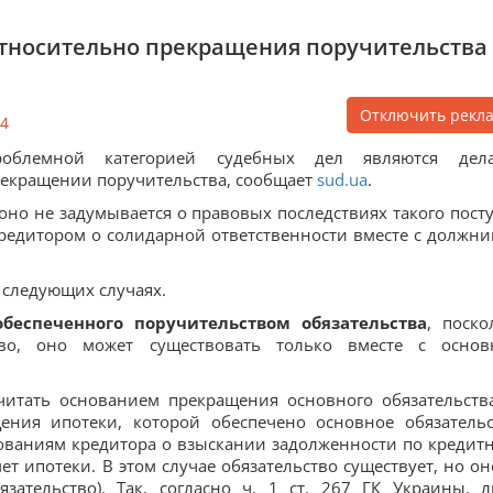
тносительно прекращения поручительства
Отключить рекл
4
роблемной категорией судебных дел являются де
екращении поручительства, сообщает
sud.ua
.
 оно не задумывается о правовых последствиях такого посту
редитором о солидарной ответственности вместе с должни
 следующих случаях.
беспеченного поручительством обязательства
, поско
ство, оно может существовать только вместе с осно
читать основанием прекращения основного обязательств
ения ипотеки, которой обеспечено основное обязательс
бованиям кредитора о взыскании задолженности по кредит
т ипотеки. В этом случае обязательство существует, но он
зательство). Так, согласно ч. 1 ст. 267 ГК Украины, л