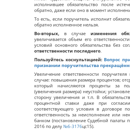
исполнившее обязательство после истеч
обратно, даже если оно в момент исполнени
То есть, если поручитель исполнит обязате
обратно исполненное нельзя.
Во-вторых,
в случае
изменения обя
увеличивается объем его ответственност
условий основного обязательства без со
ответственности последнего
.
Пользуйтесь коснультацией:
Вопрос пр
признании поручительства прекращён
Увеличение ответственности поручителя 
случае: повышения размера процентов; отс
который начисляются проценты за по
(увеличения размера) неустойки; установл
сторону увеличения и т.п. В обязательст
процентной ставки даже при согласи
соответствующего условия в договоре п
ответственность за неисполнение или не
банком (постановление Судебной палаты п
2016 по делу
№6-3176
цс15).