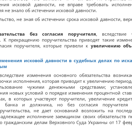
ения исковой давности, не вправе требовать исполне
я не знало об истечении исковой давности.
льство, не зная об истечении срока исковой давности, вер
зательства без согласия поручителя
, вследствие 
и. К прекращению поручительства приводят такие измен
гласия поручителя, которые привели к
увеличению объ
именения исковой давности в судебных делах по иск
ным
вследствие изменения основного обязательства возника
рочки исполнения, которая приводит к увеличению периода
льзование чужими денежными средствами; установл
ения новых условий о порядке изменения процентной став
вах, в которых участвуют поручители, увеличение креди
и банка и должника, но без согласия поручителя
оручительства, не дает оснований возложить на послед
надлежащее исполнение заемщиком своих обязательств п
о гражданским делам Верховного Суда Украины от 17 фев