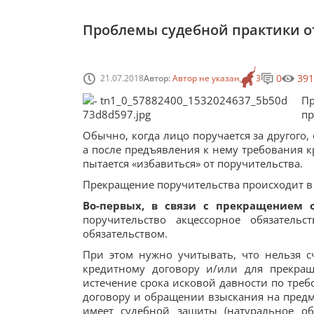
Проблемы судебной практики о
0
391
21.07.2018
Автор:
Автор не указан
3
П
пр
Обычно, когда лицо поручается за другого,
а после предъявления к нему требования к
пытается «избавиться» от поручительства.
Прекращение поручительства происходит в
Во-первых, в связи с прекращением о
поручительство акцессорное обязатель
обязательством.
При этом нужно учитывать, что нельзя с
кредитному договору и/или для прекращ
истечение срока исковой давности по тре
договору и обращении взыскания на предме
имеет судебной защиты (натуральное обя