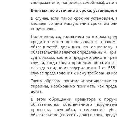
соображениям, например, семейным), а не з
В-пятых, по истечении срока, установле
В случае, если такой срок не установлен,
месяцев со дня наступления срока испол
поручителю.
Положения, содержащиеся во втором предло
кредитор может воспользоваться право
обязанностей должника по основному о
обязательства является определенным. При 
суд с иском, как это предусмотрено в тре
случаи, когда кредитор должен обратиться
наглядно видно из содержания ч. 1 ст. 555
случае предъявления к нему требования кре
Таким образом, понятие «предъявление тр
Украины, необходимо понимать как пред
долга.
В этом обращении кредитора к поруч
обязательства, обеспеченного поручите
проценты, неустойка, возмещение убы
обязательство (погасить долг) в срок, пр