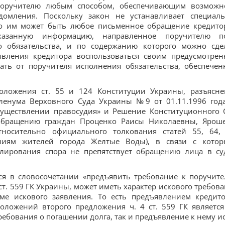
поручителю любым способом, обеспечивающим возможн
домления. Поскольку закон не устанавливает специал
то им может быть любое письменное обращение кредито
казанную информацию, направленное поручителю п
о обязательства, и по содержанию которого можно сде
вления кредитора воспользоваться своим предусмотре
ать от поручителя исполнения обязательства, обеспечен
ложения ст. 55 и 124 Конституции Украины, разъясне
Пленума Верховного Суда Украины №9 от 01.11.1996 год
уществлении правосудия» и Решение Конституционного 
обращению граждан Проценко Раисы Николаевны, Ярош
носительно официального толкования статей 55, 64,
ниям жителей города Желтые Воды), в связи с кото
улирования спора не препятствует обращению лица в су
ся в словосочетании «предъявить требование к поручите
т. 559 ГК Украины, может иметь характер искового требова
ме искового заявления. То есть предъявлением кредит
ложений второго предложения ч. 4 ст. 559 ГК является
ебования о погашении долга, так и предъявление к нему ис