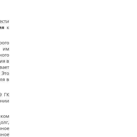
ести
ия
к
рого
и им
ного
ия в
вает
 Это
ля в
9 ГК
ении
иком
олг,
нное
нное