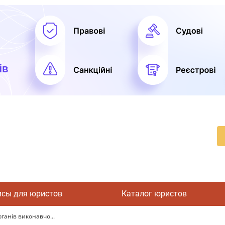
исы для юристов
Каталог юристов
ганів виконавчо...