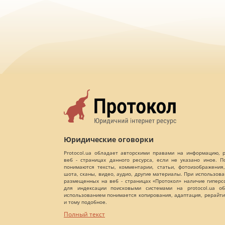
Юридические оговорки
Protocol.ua обладает авторскими правами на информацию,
веб - страницах данного ресурса, если не указано иное. 
понимаются тексты, комментарии, статьи, фотоизображения,
шота, сканы, видео, аудио, другие материалы. При использов
размещенных на веб - страницах «Протокол» наличие гиперс
для индексации поисковыми системами на protocol.ua об
использованием понимается копирования, адаптация, рерайти
и тому подобное.
Полный текст