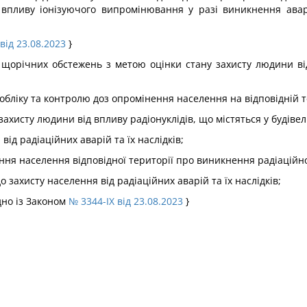
впливу іонізуючого випромінювання у разі виникнення аварій
від 23.08.2023
}
 щорічних обстежень з метою оцінки стану захисту людини в
обліку та контролю доз опромінення населення на відповідній т
ахисту людини від впливу радіонуклідів, що містяться у будіве
ід радіаційних аварій та їх наслідків;
ння населення відповідної території про виникнення радіаційної
 захисту населення від радіаційних аварій та їх наслідків;
дно із Законом
№ 3344-IX від 23.08.2023
}