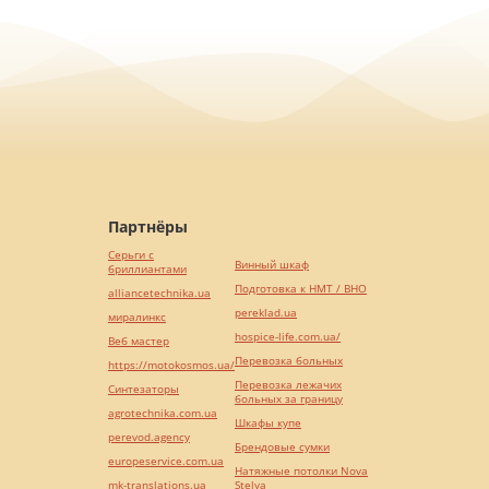
Партнёры
Серьги с
Винный шкаф
бриллиантами
Подготовка к НМТ / ВНО
alliancetechnika.ua
pereklad.ua
миралинкс
hospice-life.com.ua/
Веб мастер
Перевозка больных
https://motokosmos.ua/
Перевозка лежачих
Синтезаторы
больных за границу
agrotechnika.com.ua
Шкафы купе
perevod.agency
Брендовые сумки
europeservice.com.ua
Натяжные потолки Nova
mk-translations.ua
Stelya