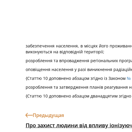
забезпечення населення, в місцях його проживанн
виконуються на відповідній території;
розроблення та впровадження регіональних програ
оповіщення населення у разі виникнення радіаційно
{Статтю 10 доповнено абзацом згідно із Законом
№ 
розроблення та затвердження планів реагування на а
{Статтю 10 доповнено абзацом дванадцятим згідно
Предыдущая
Про захист людини від впливу іонізу