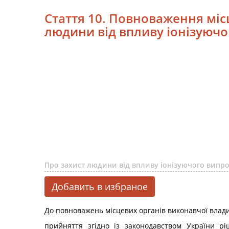
Стаття 10. Повноваження міс
людини від впливу іонізуюч
Про захист людини від впливу іонізуючого вип
Добавить в избраное
До повноважень місцевих органів виконавчої влад
прийняття згідно із законодавством України рі