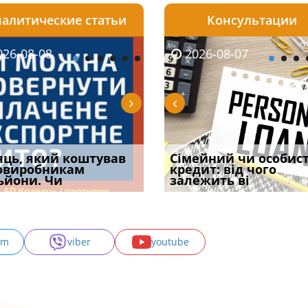
алитические статьи
Консультации
08-06
26-08-08
2026-08-05
2026-08-06
2026-08-07
2026-08-07
2026-07-30
уд встановив для
яць, який коштував
Чи потрібна ФОП
Документи, на яких не
Огляд практики ВС від
Сімейний чи особис
Восьмий ААС фак
одування шкоди
овиробникам
печатка у 2026 році:
проставляється
Ростислава Кравця, що
кредит: від чого
підтвердив, що 
с
ьйони. Чи
правила засто
апостиль: пер
опублі
залежить ві
може скас
am
viber
youtube