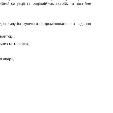
ної ситуації та радіаційних аварій, та постійне
ід впливу іонізуючого випромінювання та ведення
ериторії;
льних матеріалах;
 аварії;