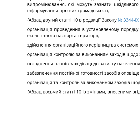
випромінювання, які можуть зазнати шкідливого 
інформування про них громадськості;
{Абзац другий статті 10 в редакції Закону
№ 3344-IX 
організація проведення в установленому порядку
екологічного паспорта території;
здійснення організаційного керівництва системою 
організація контролю за виконанням заходів щодо з
погодження планів заходів щодо захисту населення в
забезпечення постійної готовності засобів оповіще
організація та контроль за виконанням заходів щодо
{Абзац восьмий статті 10 із змінами, внесеними згі