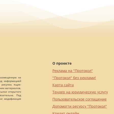
О проекте
Реклама на "Протокол"
"Протокол" без реклами!
 размещенную на
Под информацией
Карта сайта
 рисунки, ящик-
ании материалов,
Тендер на юридическую услугу
сылки открытого
язательна. Под
Пользовательское соглашение
нг, модификация
Допомогти ресурсу "Протокол"
Кредит онлайн