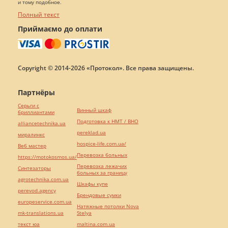
и тому подобное.
Полный текст
Приймаємо до оплати
Copyright © 2014-2026 «Протокол». Все права защищены.
Партнёры
Серьги с
Винный шкаф
бриллиантами
Подготовка к НМТ / ВНО
alliancetechnika.ua
pereklad.ua
миралинкс
hospice-life.com.ua/
Веб мастер
Перевозка больных
https://motokosmos.ua/
Перевозка лежачих
Синтезаторы
больных за границу
agrotechnika.com.ua
Шкафы купе
perevod.agency
Брендовые сумки
europeservice.com.ua
Натяжные потолки Nova
mk-translations.ua
Stelya
текст юа
maltina.com.ua