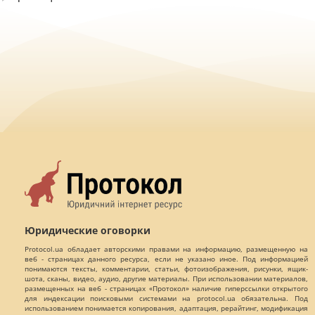
Юридические оговорки
Protocol.ua обладает авторскими правами на информацию, размещенную на
веб - страницах данного ресурса, если не указано иное. Под информацией
понимаются тексты, комментарии, статьи, фотоизображения, рисунки, ящик-
шота, сканы, видео, аудио, другие материалы. При использовании материалов,
размещенных на веб - страницах «Протокол» наличие гиперссылки открытого
для индексации поисковыми системами на protocol.ua обязательна. Под
использованием понимается копирования, адаптация, рерайтинг, модификация