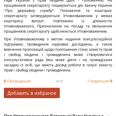
Ради України з прав людини (далі - Положення). На
працівників секретаріату поширюється дія Закону України
"Про державну службу". Положення та кошторис
секретаріату затверджуються Уповноваженим у межах
кошторису витрат, пов'язаних із діяльністю
Уповноваженого. Призначення на посаду та звільнення
працівників секретаріату здійснюються Уповноваженим.
При Уповноваженому з метою надання консультаційної
підтримки, проведення наукових досліджень, а також
вивчення пропозицій щодо поліпшення стану захисту прав
і свобод людини і громадянина може створюватися
консультативна рада (яка може діяти і на громадських
засадах) із осіб, що мають досвід роботи в галузі захисту
прав і свобод людини і громадянина.
Предыдущая
Следующая
6/19
Добавить в избраное