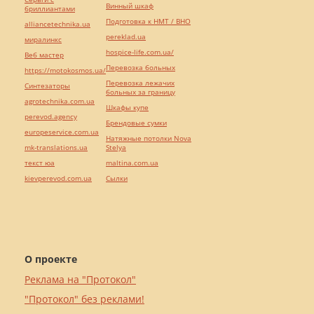
Винный шкаф
бриллиантами
Подготовка к НМТ / ВНО
alliancetechnika.ua
pereklad.ua
миралинкс
hospice-life.com.ua/
Веб мастер
Перевозка больных
https://motokosmos.ua/
Перевозка лежачих
Синтезаторы
больных за границу
agrotechnika.com.ua
Шкафы купе
perevod.agency
Брендовые сумки
europeservice.com.ua
Натяжные потолки Nova
mk-translations.ua
Stelya
текст юа
maltina.com.ua
kievperevod.com.ua
Cылки
О проекте
Реклама на "Протокол"
"Протокол" без реклами!