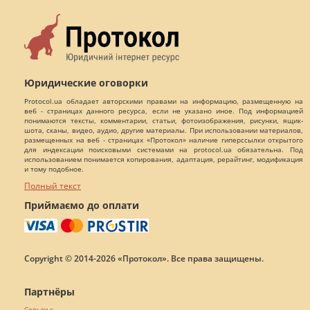
Юридические оговорки
Protocol.ua обладает авторскими правами на информацию, размещенную на
веб - страницах данного ресурса, если не указано иное. Под информацией
понимаются тексты, комментарии, статьи, фотоизображения, рисунки, ящик-
шота, сканы, видео, аудио, другие материалы. При использовании материалов,
размещенных на веб - страницах «Протокол» наличие гиперссылки открытого
для индексации поисковыми системами на protocol.ua обязательна. Под
использованием понимается копирования, адаптация, рерайтинг, модификация
и тому подобное.
Полный текст
Приймаємо до оплати
Copyright © 2014-2026 «Протокол». Все права защищены.
Партнёры
Серьги с