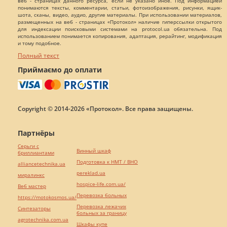
веб - страницах данного ресурса, если не указано иное. Под информацией
понимаются тексты, комментарии, статьи, фотоизображения, рисунки, ящик-
шота, сканы, видео, аудио, другие материалы. При использовании материалов,
размещенных на веб - страницах «Протокол» наличие гиперссылки открытого
для индексации поисковыми системами на protocol.ua обязательна. Под
использованием понимается копирования, адаптация, рерайтинг, модификация
и тому подобное.
Полный текст
Приймаємо до оплати
Copyright © 2014-2026 «Протокол». Все права защищены.
Партнёры
Серьги с
Винный шкаф
бриллиантами
Подготовка к НМТ / ВНО
alliancetechnika.ua
pereklad.ua
миралинкс
hospice-life.com.ua/
Веб мастер
Перевозка больных
https://motokosmos.ua/
Перевозка лежачих
Синтезаторы
больных за границу
agrotechnika.com.ua
Шкафы купе