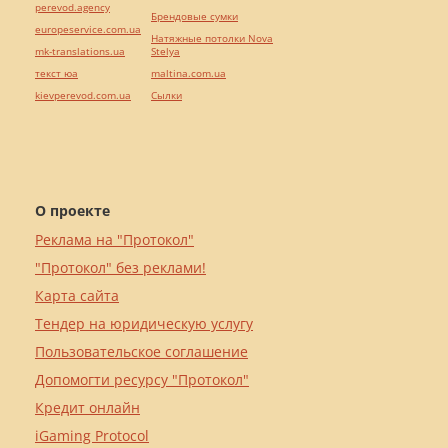
perevod.agency
Брендовые сумки
europeservice.com.ua
Натяжные потолки Nova
mk-translations.ua
Stelya
текст юа
maltina.com.ua
kievperevod.com.ua
Cылки
О проекте
Реклама на "Протокол"
"Протокол" без реклами!
Карта сайта
Тендер на юридическую услугу
Пользовательское соглашение
Допомогти ресурсу "Протокол"
Кредит онлайн
iGaming Protocol