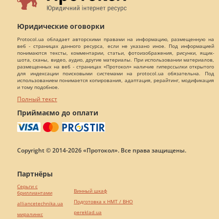
Юридические оговорки
Protocol.ua обладает авторскими правами на информацию, размещенную на
веб - страницах данного ресурса, если не указано иное. Под информацией
понимаются тексты, комментарии, статьи, фотоизображения, рисунки, ящик-
шота, сканы, видео, аудио, другие материалы. При использовании материалов,
размещенных на веб - страницах «Протокол» наличие гиперссылки открытого
для индексации поисковыми системами на protocol.ua обязательна. Под
использованием понимается копирования, адаптация, рерайтинг, модификация
и тому подобное.
Полный текст
Приймаємо до оплати
Copyright © 2014-2026 «Протокол». Все права защищены.
Партнёры
Серьги с
Винный шкаф
бриллиантами
Подготовка к НМТ / ВНО
alliancetechnika.ua
pereklad.ua
миралинкс