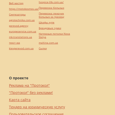
hospice-life.com.ua/
Веб мастер
Перевозка больных
https://motokosmos.ua/
Перевозка лежачих
Синтезаторы
больных за границу
agrotechnika.com.ua
Шкафы купе
perevod.agency
Брендовые сумки
europeservice.com.ua
Натяжные потолки Nova
mk-translations.ua
Stelya
текст юа
maltina.com.ua
kievperevod.com.ua
Cылки
О проекте
Реклама на "Протокол"
"Протокол" без реклами!
Карта сайта
Тендер на юридическую услугу
Пользовательское соглашение