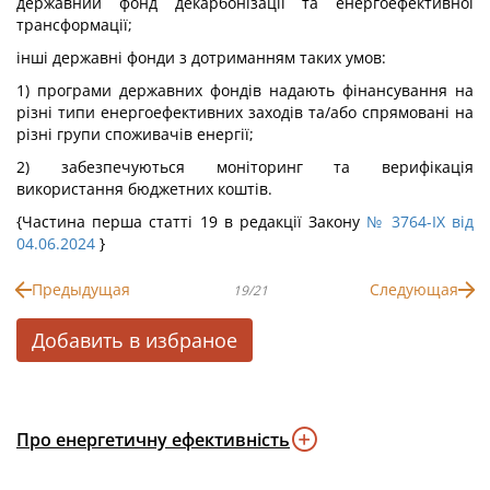
державний фонд декарбонізації та енергоефективної
трансформації;
інші державні фонди з дотриманням таких умов:
1) програми державних фондів надають фінансування на
різні типи енергоефективних заходів та/або спрямовані на
різні групи споживачів енергії;
2) забезпечуються моніторинг та верифікація
використання бюджетних коштів.
{Частина перша статті 19 в редакції Закону
№ 3764-IX від
04.06.2024
}
Предыдущая
Следующая
19/21
Добавить в избраное
Про енергетичну ефективність