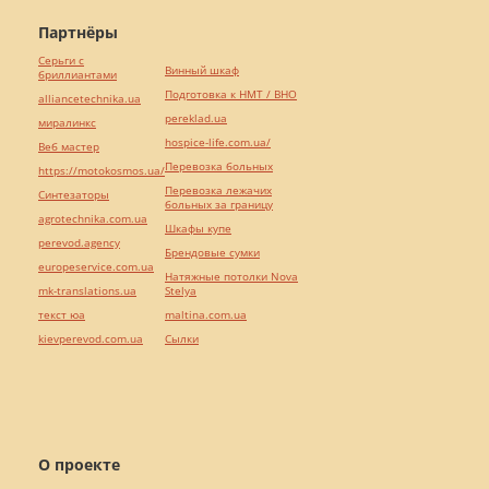
Партнёры
Серьги с
Винный шкаф
бриллиантами
Подготовка к НМТ / ВНО
alliancetechnika.ua
pereklad.ua
миралинкс
hospice-life.com.ua/
Веб мастер
Перевозка больных
https://motokosmos.ua/
Перевозка лежачих
Синтезаторы
больных за границу
agrotechnika.com.ua
Шкафы купе
perevod.agency
Брендовые сумки
europeservice.com.ua
Натяжные потолки Nova
mk-translations.ua
Stelya
текст юа
maltina.com.ua
kievperevod.com.ua
Cылки
О проекте