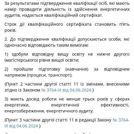
За результатами підтвердження кваліфікації осіб, які мають
намір провадити діяльність із здійснення енергетичних
аудитів, надається кваліфікаційний сертифікат.
Строк дії кваліфікаційного сертифіката становить п’ять
років.
2. До підтвердження кваліфікації допускаються особи, які
одночасно відповідають таким вимогам:
1) здобули відповідну вищу освіту не нижче другого
(магістерського) рівня вищої освіти;
2) пройшли підготовку (навчання) за відповідним
напрямом (процеси, транспорт);
{Пункт 2 частини другої статті 11 із змінами, внесеними
згідно із Законом
№ 3764-IX від 04.06.2024
}
3) мають досвід роботи не менше трьох років у сферах
енергетики, енергетичної ефективності,
енергозбереження, енергетичного аудиту;
{Пункт 3 частини другої статті 11 в редакції Закону
№ 3764-
IX від 04.06.2024
}