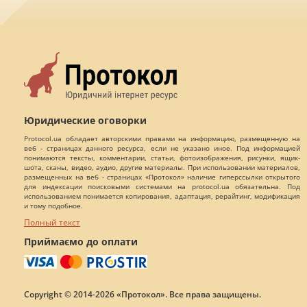
Юридические оговорки
Protocol.ua обладает авторскими правами на информацию, размещенную на
веб - страницах данного ресурса, если не указано иное. Под информацией
понимаются тексты, комментарии, статьи, фотоизображения, рисунки, ящик-
шота, сканы, видео, аудио, другие материалы. При использовании материалов,
размещенных на веб - страницах «Протокол» наличие гиперссылки открытого
для индексации поисковыми системами на protocol.ua обязательна. Под
использованием понимается копирования, адаптация, рерайтинг, модификация
и тому подобное.
Полный текст
Приймаємо до оплати
Copyright © 2014-2026 «Протокол». Все права защищены.