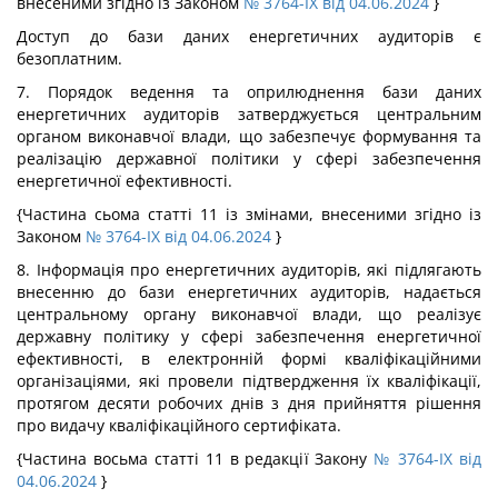
внесеними згідно із Законом
№ 3764-IX від 04.06.2024
}
Доступ до бази даних енергетичних аудиторів є
безоплатним.
7. Порядок ведення та оприлюднення бази даних
енергетичних аудиторів затверджується центральним
органом виконавчої влади, що забезпечує формування та
реалізацію державної політики у сфері забезпечення
енергетичної ефективності.
{Частина сьома статті 11 із змінами, внесеними згідно із
Законом
№ 3764-IX від 04.06.2024
}
8. Інформація про енергетичних аудиторів, які підлягають
внесенню до бази енергетичних аудиторів, надається
центральному органу виконавчої влади, що реалізує
державну політику у сфері забезпечення енергетичної
ефективності, в електронній формі кваліфікаційними
організаціями, які провели підтвердження їх кваліфікації,
протягом десяти робочих днів з дня прийняття рішення
про видачу кваліфікаційного сертифіката.
{Частина восьма статті 11 в редакції Закону
№ 3764-IX від
04.06.2024
}