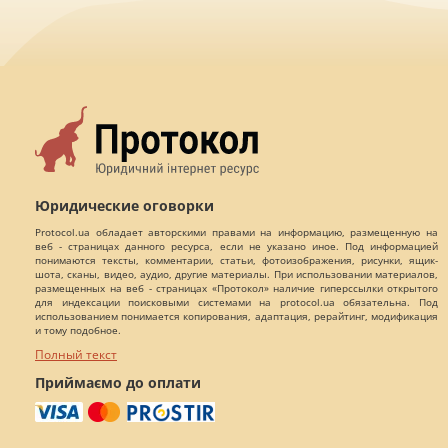
Юридические оговорки
Protocol.ua обладает авторскими правами на информацию, размещенную на
веб - страницах данного ресурса, если не указано иное. Под информацией
понимаются тексты, комментарии, статьи, фотоизображения, рисунки, ящик-
шота, сканы, видео, аудио, другие материалы. При использовании материалов,
размещенных на веб - страницах «Протокол» наличие гиперссылки открытого
для индексации поисковыми системами на protocol.ua обязательна. Под
использованием понимается копирования, адаптация, рерайтинг, модификация
и тому подобное.
Полный текст
Приймаємо до оплати