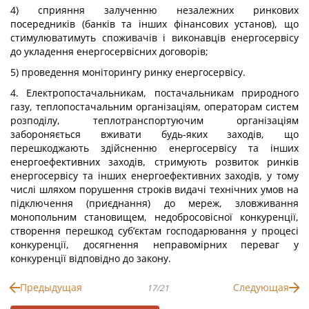
4) сприяння залученню незалежних ринкових
посередників (банків та інших фінансових установ), що
стимулюватимуть споживачів і виконавців енергосервісу
до укладення енергосервісних договорів;
5) проведення моніторингу ринку енергосервісу.
4. Електропостачальникам, постачальникам природного
газу, теплопостачальним організаціям, операторам систем
розподілу, теплотранспортуючим організаціям
забороняється вживати будь-яких заходів, що
перешкоджають здійсненню енергосервісу та інших
енергоефективних заходів, стримують розвиток ринків
енергосервісу та інших енергоефективних заходів, у тому
числі шляхом порушення строків видачі технічних умов на
підключення (приєднання) до мереж, зловживання
монопольним становищем, недобросовісної конкуренції,
створення перешкод суб’єктам господарювання у процесі
конкуренції, досягнення неправомірних переваг у
конкуренції відповідно до закону.
Предыдущая
Следующая
17/21