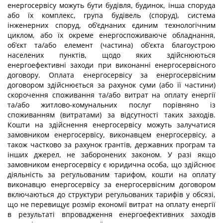
енергосервісу можуть бути будівля, будинок, інша споруда
або їх комплекс, група будівель (споруд), система
інженерних споруд, об’єднаних єдиним технологічним
циклом, або їх окреме енергоспоживаюче обладнання,
об’єкт та/або елемент (частина) об’єкта благоустрою
населених пунктів, щодо яких здійснюються
енергоефективні заходи при виконанні енергосервісного
договору. Оплата енергосервісу за енергосервісним
договором здійснюється за рахунок суми (або її частини)
скорочення споживання та/або витрат на оплату енергії
та/або житлово-комунальних послуг порівняно із
споживанням (витратами) за відсутності таких заходів.
Кошти на здійснення енергосервісу можуть залучатися
замовником енергосервісу, виконавцем енергосервісу, а
також частково за рахунок грантів, державних програм та
інших джерел, не заборонених законом. У разі якщо
замовником енергосервісу є юридична особа, що здійснює
діяльність за регульованим тарифом, кошти на оплату
виконавцю енергосервісу за енергосервісним договором
включаються до структури регульованих тарифів у обсязі,
що не перевищує розмір економії витрат на оплату енергії
в результаті впровадження енергоефективних заходів