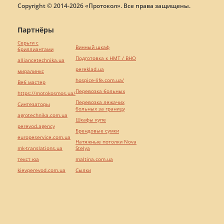
Copyright © 2014-2026 «Протокол». Все права защищены.
Партнёры
Серьги с
Винный шкаф
бриллиантами
Подготовка к НМТ / ВНО
alliancetechnika.ua
pereklad.ua
миралинкс
hospice-life.com.ua/
Веб мастер
Перевозка больных
https://motokosmos.ua/
Перевозка лежачих
Синтезаторы
больных за границу
agrotechnika.com.ua
Шкафы купе
perevod.agency
Брендовые сумки
europeservice.com.ua
Натяжные потолки Nova
mk-translations.ua
Stelya
текст юа
maltina.com.ua
kievperevod.com.ua
Cылки