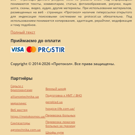
понимаются тексты, комментарии, статьи, фотоизображения, рисунки, ящик-
шота, сканы, видео, аудио, другие материалы. При использовании материалов,
размещенных на веб - страницах «Протокол» наличие гиперссылки открытого
для индексации поисковыми системами на protocol.ua обязательна. Под
использованием понимается копирования, адаптация, рерайтинг, модификация
и тому подобное.
Полный текст
Приймаємо до оплати
Copyright © 2014-2026 «Протокол». Все права защищены.
Партнёры
Серьги с
Винный шкаф
бриллиантами
Подготовка к НМТ / ВНО
alliancetechnika.ua
pereklad.ua
миралинкс
hospice-life.com.ua/
Веб мастер
Перевозка больных
https://motokosmos.ua/
Перевозка лежачих
Синтезаторы
больных за границу
agrotechnika.com.ua
Шкафы купе