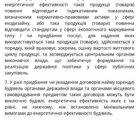
енергетичної ефективності такої продукції (товарів)
повинні відповідати індикативним показникам,
визначеним нормативно-правовими актами у сфері
екодизайну, або така продукція (товари) повинна
відповідати стандартам у сфері екологічного маркування
типу I чи придбання послуг, для надання яких
використовується така продукція (товари), здійснюється у
порядку, який враховує, зокрема, оцінку вартості життєвого
циклу продукції, та затверджується центральним органом
виконавчої влади, що забезпечує формування та
реалізацію державної політики у сфері публічних
закупівель.
7. У разі придбання чи укладення договорів найму (оренди)
будівель органами державної влади та органами місцевого
самоврядування предметом таких договорів можуть бути
виключно будівлі, енергетична ефективність яких є на
рівні, не нижчому, ніж встановлено мінімальними
вимогами до енергетичної ефективності будівель.