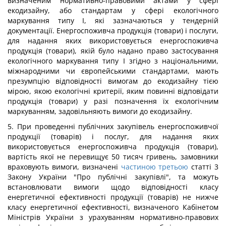
визначеним нормативно-правовими актами у сфері
екодизайну, або стандартам у сфері екологічного
маркування типу I, які зазначаються у тендерній
документації. Енергоспоживча продукція (товари) і послуги,
для надання яких використовується енергоспоживча
продукція (товари), якій було надано право застосування
екологічного маркування типу I згідно з національними,
міжнародними чи європейськими стандартами, мають
презумпцію відповідності вимогам до екодизайну тією
мірою, якою екологічні критерії, яким повинні відповідати
продукція (товари) у разі позначення їх екологічним
маркуванням, задовільняють вимоги до екодизайну.
5. При проведенні публічних закупівель енергоспоживчої
продукції (товарів) і послуг, для надання яких
використовується енергоспоживча продукція (товари),
вартість якої не перевищує 50 тисяч гривень, замовники
враховують вимоги, визначені
частиною третьою
статті 3
Закону України "Про публічні закупівлі", та можуть
встановлювати вимоги щодо відповідності класу
енергетичної ефективності продукції (товарів) не нижче
класу енергетичної ефективності, визначеного Кабінетом
Міністрів України з урахуванням нормативно-правових