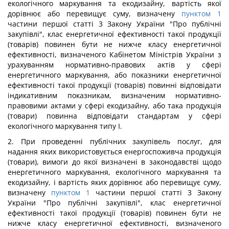
екологічного маркування та екодизайну, вартість якої
дорівнює або перевищує суму, визначену
пунктом 1
частини першої статті 3 Закону України "Про публічні
закупівлі", клас енергетичної ефективності такої продукції
(товарів) повинен бути не нижче класу енергетичної
ефективності, визначеного Кабінетом Міністрів України з
урахуванням нормативно-правових актів у сфері
енергетичного маркування, або показники енергетичної
ефективності такої продукції (товарів) повинні відповідати
індикативним показникам, визначеним нормативно-
правовими актами у сфері екодизайну, або така продукція
(товари) повинна відповідати стандартам у сфері
екологічного маркування типу I.
2. При проведенні публічних закупівель послуг, для
надання яких використовується енергоспоживча продукція
(товари), вимоги до якої визначені в законодавстві щодо
енергетичного маркування, екологічного маркування та
екодизайну, і вартість яких дорівнює або перевищує суму,
визначену
пунктом 1
частини першої статті 3 Закону
України "Про публічні закупівлі", клас енергетичної
ефективності такої продукції (товарів) повинен бути не
нижче класу енергетичної ефективності, визначеного