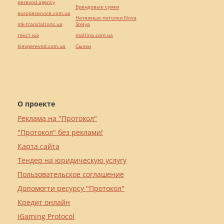
perevod.agency
Брендовые сумки
europeservice.com.ua
Натяжные потолки Nova
mk-translations.ua
Stelya
текст юа
maltina.com.ua
kievperevod.com.ua
Cылки
О проекте
Реклама на "Протокол"
"Протокол" без реклами!
Карта сайта
Тендер на юридическую услугу
Пользовательское соглашение
Допомогти ресурсу "Протокол"
Кредит онлайн
iGaming Protocol