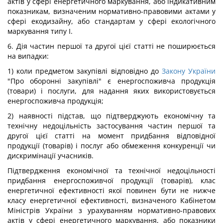
актів у сфері енергетичного маркування, або індикативним
показникам, визначеним нормативно-правовими актами у
сфері екодизайну, або стандартам у сфері екологічного
маркування типу I.
6. Дія частин першої та другої цієї статті не поширюється
на випадки:
1) коли предметом закупівлі відповідно до
Закону України
"Про оборонні закупівлі" є енергоспоживча продукція
(товари) і послуги, для надання яких використовується
енергоспоживча продукція;
2) наявності підстав, що підтверджують економічну та
технічну недоцільність застосування частин першої та
другої цієї статті на момент придбання відповідної
продукції (товарів) і послуг або обмеження конкуренції чи
дискримінації учасників.
Підтвердження економічної та технічної недоцільності
придбання енергоспоживчої продукції (товарів), клас
енергетичної ефективності якої повинен бути не нижче
класу енергетичної ефективності, визначеного Кабінетом
Міністрів України з урахуванням нормативно-правових
актів у сфері енергетичного маркування, або показники