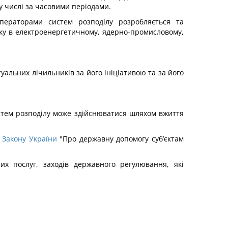
у числі за часовими періодами.
операторами систем розподілу розробляється та
ку в електроенергетичному, ядерно-промисловому,
уальних лічильників за його ініціативою та за його
стем розподілу може здійснюватися шляхом вжиття
о
Закону України
"Про державну допомогу суб’єктам
х послуг, заходів державного регулювання, які