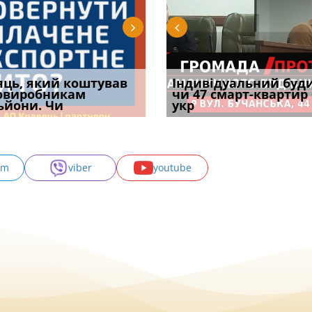
уд встановив для
яць, який коштував
Штраф ТЦК при зміні
Документи, на яких не
Огляд практики ВС від
Індивідуальний буд
Восьмий ААС фак
одування шкоди
овиробникам
місця проживання:
проставляється
Ростислава Кравця, що
чи 47 смарт-квартир
підтвердив, що 
с
ьйони. Чи
розбір судов
апостиль: пер
опублі
укр
може скас
am
viber
youtube