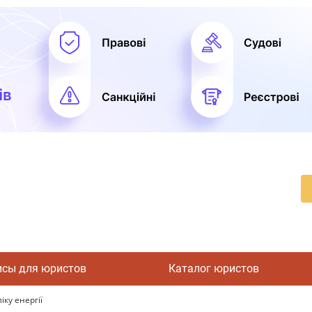
исы для юристов
Каталог юристов
іку енергії