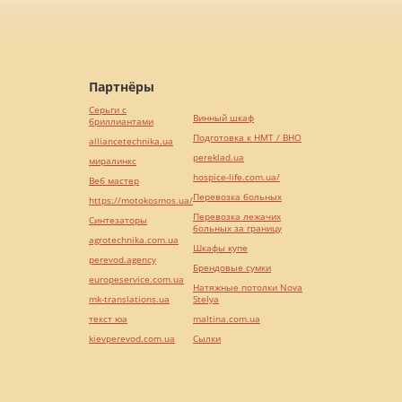
Партнёры
Серьги с
Винный шкаф
бриллиантами
Подготовка к НМТ / ВНО
alliancetechnika.ua
pereklad.ua
миралинкс
hospice-life.com.ua/
Веб мастер
Перевозка больных
https://motokosmos.ua/
Перевозка лежачих
Синтезаторы
больных за границу
agrotechnika.com.ua
Шкафы купе
perevod.agency
Брендовые сумки
europeservice.com.ua
Натяжные потолки Nova
mk-translations.ua
Stelya
текст юа
maltina.com.ua
kievperevod.com.ua
Cылки