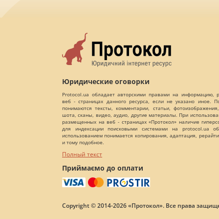
Юридические оговорки
Protocol.ua обладает авторскими правами на информацию,
веб - страницах данного ресурса, если не указано иное. 
понимаются тексты, комментарии, статьи, фотоизображения,
шота, сканы, видео, аудио, другие материалы. При использов
размещенных на веб - страницах «Протокол» наличие гиперс
для индексации поисковыми системами на protocol.ua об
использованием понимается копирования, адаптация, рерайти
и тому подобное.
Полный текст
Приймаємо до оплати
Copyright © 2014-2026 «Протокол». Все права защищ