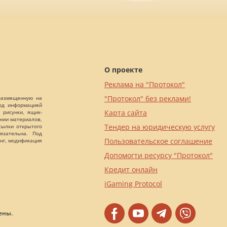
О проекте
Реклама на "Протокол"
"Протокол" без реклами!
 размещенную на
Под информацией
Карта сайта
 рисунки, ящик-
ании материалов,
Тендер на юридическую услугу
сылки открытого
язательна. Под
Пользовательское соглашение
нг, модификация
Допомогти ресурсу "Протокол"
Кредит онлайн
iGaming Protocol
ены.