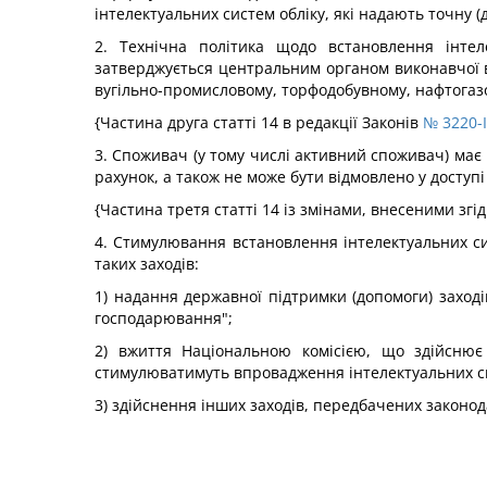
інтелектуальних систем обліку, які надають точну 
2. Технічна політика щодо встановлення інтел
затверджується центральним органом виконавчої 
вугільно-промисловому, торфодобувному, нафтогаз
{Частина друга статті 14 в редакції Законів
№ 3220-I
3. Споживач (у тому числі активний споживач) має 
рахунок, а також не може бути відмовлено у доступ
{Частина третя статті 14 із змінами, внесеними згі
4. Стимулювання встановлення інтелектуальних с
таких заходів:
1) надання державної підтримки (допомоги) заході
господарювання";
2) вжиття Національною комісією, що здійснює
стимулюватимуть впровадження інтелектуальних си
3) здійснення інших заходів, передбачених законо