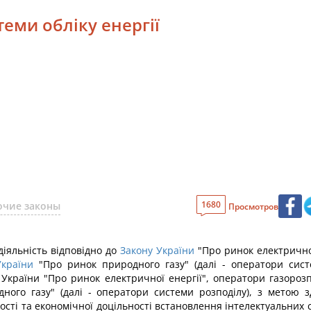
теми обліку енергії
1680
очие законы
Просмотров
іяльність відповідно до
Закону України
"Про ринок електричної
України
"Про ринок природного газу" (далі - оператори сист
 України "Про ринок електричної енергії", оператори газороз
ного газу" (далі - оператори системи розподілу), з метою з
вості та економічної доцільності встановлення інтелектуальних