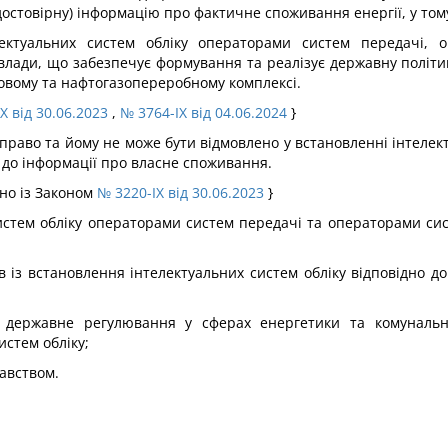
(достовірну) інформацію про фактичне споживання енергії, у том
ектуальних систем обліку операторами систем передачі, 
влади, що забезпечує формування та реалізує державну політи
овому та нафтогазопереробному комплексі.
X від 30.06.2023
,
№ 3764-IX від 04.06.2024
}
право та йому не може бути відмовлено у встановленні інтелект
і до інформації про власне споживання.
дно із Законом
№ 3220-IX від 30.06.2023
}
истем обліку операторами систем передачі та операторами си
в із встановлення інтелектуальних систем обліку відповідно д
 державне регулювання у сферах енергетики та комунальни
стем обліку;
давством.