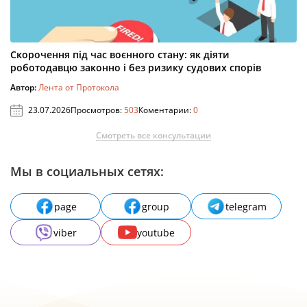
Скорочення під час воєнного стану: як діяти
роботодавцю законно і без ризику судових спорів
Автор:
Лента от Протокола
23.07.2026
Просмотров:
503
Коментарии:
0
Смотреть все консультации
Мы в социальных сетях:
page
group
telegram
viber
youtube