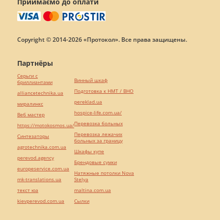
Приймаємо до оплати
Copyright © 2014-2026 «Протокол». Все права защищены.
Партнёры
Серьги с
Винный шкаф
бриллиантами
Подготовка к НМТ / ВНО
alliancetechnika.ua
pereklad.ua
миралинкс
hospice-life.com.ua/
Веб мастер
Перевозка больных
https://motokosmos.ua/
Перевозка лежачих
Синтезаторы
больных за границу
agrotechnika.com.ua
Шкафы купе
perevod.agency
Брендовые сумки
europeservice.com.ua
Натяжные потолки Nova
mk-translations.ua
Stelya
текст юа
maltina.com.ua
kievperevod.com.ua
Cылки