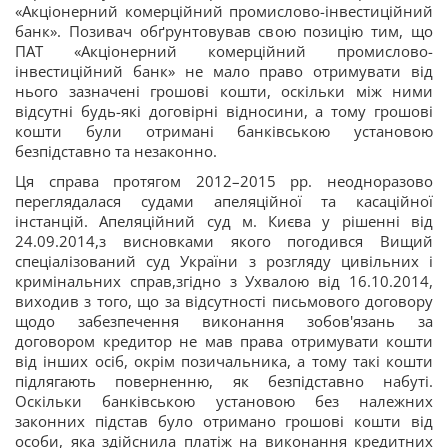
«Акціонерний комерційний промислово-інвестиційний
банк». Позивач обґрунтовував свою позицію тим, що
ПАТ «Акціонерний комерційний промислово-
інвестиційний банк» не мало право отримувати від
нього зазначені грошові кошти, оскільки між ними
відсутні будь-які договірні відносини, а тому грошові
кошти були отримані банківською установою
безпідставно та незаконно.
Ця справа протягом 2012–2015 рр. неодноразово
переглядалася судами апеляційної та касаційної
інстанцій. Апеляційний суд м. Києва у рішенні від
24.09.2014,з висновками якого погодився Вищий
спеціалізований суд України з розгляду цивільних і
кримінальних справ,згідно з Ухвалою від 16.10.2014,
виходив з того, що за відсутності письмового договору
щодо забезпечення виконання зобов'язань за
договором кредитор не мав права отримувати кошти
від інших осіб, окрім позичальника, а тому такі кошти
підлягають поверненню, як безпідставно набуті.
Оскільки банківською установою без належних
законних підстав було отримано грошові кошти від
особи, яка здійснила платіж на виконання кредитних