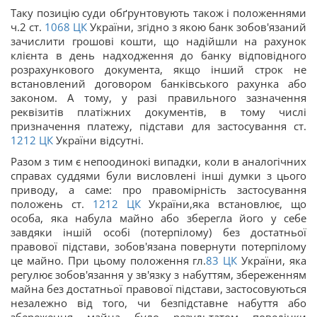
Таку позицію суди обґрунтовують також і положеннями
ч.2 ст.
1068
ЦК
України, згідно з якою банк зобов'язаний
зачислити грошові кошти, що надійшли на рахунок
клієнта в день надходження до банку відповідного
розрахункового документа, якщо інший строк не
встановлений договором банківського рахунка або
законом. А тому, у разі правильного зазначення
реквізитів платіжних документів, в тому числі
призначення платежу, підстави для застосування ст.
1212
ЦК
України відсутні.
Разом з тим є непоодинокі випадки, коли в аналогічних
справах суддями були висловлені інші думки з цього
приводу, а саме: про правомірність застосування
положень ст.
1212
ЦК
України,яка встановлює, що
особа, яка набула майно або зберегла його у себе
завдяки іншій особі (потерпілому) без достатньої
правової підстави, зобов'язана повернути потерпілому
це майно. При цьому положення гл.
83
ЦК
України, яка
регулює зобов'язання у зв'язку з набуттям, збереженням
майна без достатньої правової підстави, застосовуються
незалежно від того, чи безпідставне набуття або