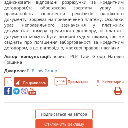
здійснювати відповідні розрахунки за кредитним
договором)та обов’язково звертати увагу на
правильність заповнення реквізитів платіжного
документу, зокрема на призначення платежу. Оскільки
уразі неправильного зазначення у платіжних
документах номеру кредитного договору, ці платіжні
документи можуть бути визнані судом такими, що не
свідчать про погашення заборгованості за кредитним
договором, а це, відповідно, має свої правові наслідки.
Автор консультації:
юрист PLP Law Group Наталія
Грішина
Джерело:
PLP Law Group
0
7564
1
Просмотров
Коментарии
Понравилось
Подписаться на автора
Отключить рекламу