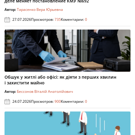
деле меняет постановление КМУ №692
Автор:
Тарасенко Вера Юрьевна
27.07.2026
Просмотров:
735
Коментарии:
0
Обшук у житлі або офісі: як діяти з перших хвилин
і захистити майно
Автор:
Бессонов Віталій Анатолійович
24.07.2026
Просмотров:
900
Коментарии:
0