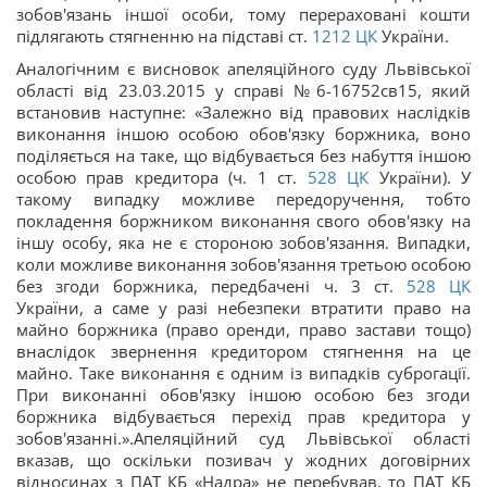
зобов'язань іншої особи, тому перераховані кошти
підлягають стягненню на підставі ст.
1212
ЦК
України.
Аналогічним є висновок апеляційного суду Львівської
області від 23.03.2015 у справі №6-16752св15, який
встановив наступне: «Залежно від правових наслідків
виконання іншою особою обов'язку боржника, воно
поділяється на таке, що відбувається без набуття іншою
особою прав кредитора (ч. 1 ст.
528
ЦК
України). У
такому випадку можливе передоручення, тобто
покладення боржником виконання свого обов'язку на
іншу особу, яка не є стороною зобов'язання. Випадки,
коли можливе виконання зобов'язання третьою особою
без згоди боржника, передбачені ч. 3 ст.
528
ЦК
України, а саме у разі небезпеки втратити право на
майно боржника (право оренди, право застави тощо)
внаслідок звернення кредитором стягнення на це
майно. Таке виконання є одним із випадків суброгації.
При виконанні обов'язку іншою особою без згоди
боржника відбувається перехід прав кредитора у
зобов'язанні.».Апеляційний суд Львівської області
вказав, що оскільки позивач у жодних договірних
відносинах з ПАТ КБ «Надра» не перебував, то ПАТ КБ