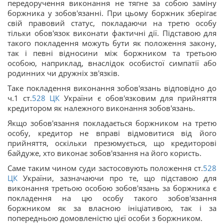
передоручення виконання не тягне за собою заміну
боржника у зобов'язанні. При цьому боржник зберігає
свій правовий статус, покладаючи на третю особу
тільки обов'язок виконати фактичні дії. Підставою для
такого покладення можуть бути як положення закону,
так і певні відносини між боржником та третьою
особою, наприклад, внаслідок особистої симпатії або
родинних чи дружніх зв'язків.
Таке покладення виконання зобов'язань відповідно до
ч.1 ст.
528
ЦК
України є обов'язковим для прийняття
кредитором як належного виконання зобов'язань.
Якщо зобов'язання покладається боржником на третю
особу, кредитор не вправі відмовитися від його
прийняття, оскільки презюмується, що кредиторові
байдуже, хто виконає зобов'язання на його користь.
Саме таким чином суди застосовують положення ст.
528
ЦК
України, зазначаючи про те, що підставою для
виконання третьою особою зобов'язань за боржника є
покладення на цю особу такого зобов'язання
боржником як за власною ініціативою, так і за
попередньою домовленістю цієї особи з боржником.