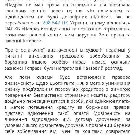
«Надра» не мав права на отримання від позивача
грошових коштів, через те, що між позивачем та
відповідачем не було договірних відносин, як це
передбачено ст.
208
547
ЦК
України, а тому відповідач
ПАТ КБ «Надра» безпідставно та незаконно отримав від
позивача грошові кошти, чим порушив його права та
законні інтереси.
Проте остаточної визначеності в судовій практиці у
питанні виконання грошового зобов’язання за
боржника іншою особою наразі немає, оскільки
зазначені справи були направлені на новий розгляд.
Але поки судами буде встановлена правова
визначеність щодо цього питання, з метою уникнення
ризику пред’явлення позову до кредитора з вимогою
повернення безпідставно отриманих коштів,кредитору
доцільно пересвідчуватися в особи, яка здійснює платіж
з метою погашення кредиту за боржника, правові
підстави здійснення такої оплати (довіреність на
вчинення відповідних дій, договір доручення, за
умовами якого довіритель доручає, а повірений бере на
себе зобов'язання від імені та коштами довірителя