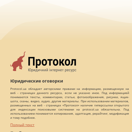
Юридические оговорки
Protocol.ua обладает авторскими правами на информацию, размещенную на
веб - страницах данного ресурса, если не указано иное. Под информацией
понимаются тексты, комментарии, статьи, фотоизображения, рисунки, ящик-
шота, сканы, видео, аудио, другие материалы. При использовании материалов,
размещенных на веб - страницах «Протокол» наличие гиперссылки открытого
для индексации поисковыми системами на protocol.ua обязательна. Под
использованием понимается копирования, адаптация, рерайтинг, модификация
и тому подобное.
Полный текст