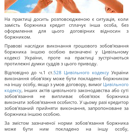
На практиці досить розповсюдженою є ситуація, коли
замість боржника кредит сплачує інша особа, без
оформлення для цього договірних відносин з
боржником.
Правові наслідки виконання грошового зобов’язання
боржника іншою особою визначені у Цивільному
кодексі України, проте на практиці зустрічаються
протилежні думки суддів з цього приводу.
Відповідно до ч.1 ст.
528
Цивільного кодексу
України
виконання обов'язку може бути покладено боржником
на іншу особу, якщо з умов договору, вимог
Цивільного
кодексу
, інших актів цивільного законодавства або суті
зобов'язання не випливає обов'язок боржника
виконати зобов'язання особисто. У цьому разі кредитор
зобов'язаний прийняти виконання, запропоноване за
боржника іншою особою.
За змістом зазначеної норми зобов'язання боржника
може бути ним покладено на іншу особу,