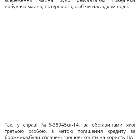
збереження майна було результатом поведінки
набувача майна, потерпілого, осіб чи наслідком події.
Так, у справі №6-38945ск-14, за обставинами якої
третьою особою, з метою погашення кредиту за
боржника,були сплачені грошові кошти на користь ПАТ