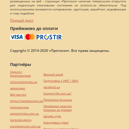
размещенных на веб - страницах «Протокол» наличие гиперссылки открытого
для индексации поисковыми системами на protocol.ua обязательна. Под
использованием понимается копирования, адаптация, рерайтинг, модификация
и тому подобное.
Полный текст
Приймаємо до оплати
Copyright © 2014-2026 «Протокол». Все права защищены.
Партнёры
Серьги с
Винный шкаф
бриллиантами
Подготовка к НМТ / ВНО
alliancetechnika.ua
pereklad.ua
миралинкс
hospice-life.com.ua/
Веб мастер
Перевозка больных
https://motokosmos.ua/
Перевозка лежачих
Синтезаторы
больных за границу
agrotechnika.com.ua
Шкафы купе
perevod.agency
Брендовые сумки
europeservice.com.ua
Натяжные потолки Nova