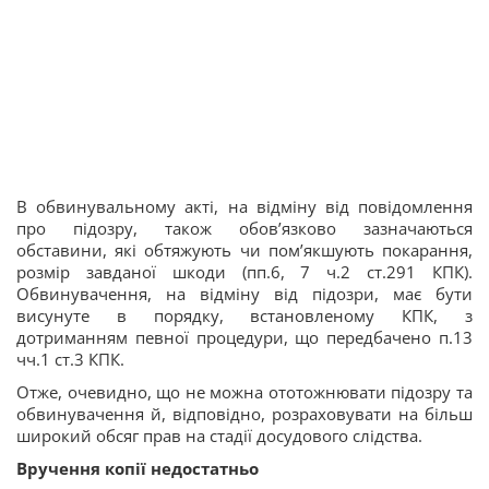
В обвинувальному акті, на відміну від повідомлення
про підозру, також обов’язково зазначаються
обставини, які обтяжують чи пом’якшують покарання,
розмір завданої шкоди (пп.6, 7 ч.2 ст.291 КПК).
Обвинувачення, на відміну від підозри, має бути
висунуте в порядку, встановленому КПК, з
дотриманням певної процедури, що передбачено п.13
чч.1 ст.3 КПК.
Отже, очевидно, що не можна ототожнювати підозру та
обвинувачення й, відповідно, розраховувати на більш
широкий обсяг прав на стадії досудового слідства.
Вручення копії недостатньо