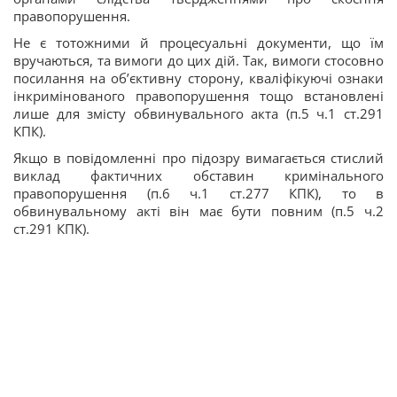
правопорушення.
Не є тотожними й процесуальні документи, що їм
вручаються, та вимоги до цих дій. Так, вимоги стосовно
посилання на об’єктивну сторону, кваліфікуючі ознаки
інкримінованого правопорушення тощо встановлені
лише для змісту обвинувального акта (п.5 ч.1 ст.291
КПК).
Якщо в повідомленні про підозру вимагається стислий
виклад фактичних обставин кримінального
правопорушення (п.6 ч.1 ст.277 КПК), то в
обвинувальному акті він має бути повним (п.5 ч.2
ст.291 КПК).