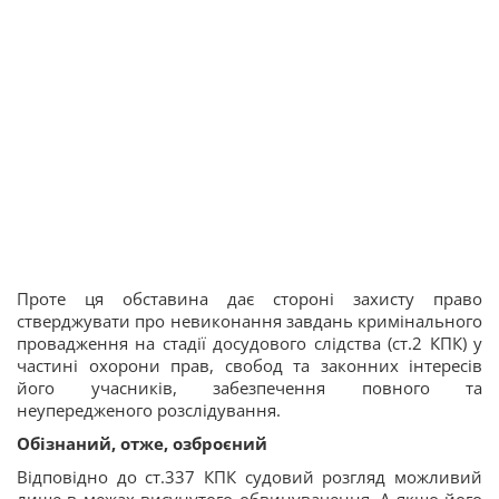
Проте ця обставина дає стороні захисту право
стверджувати про невиконання завдань кримінального
провадження на стадії досудового слідства (ст.2 КПК) у
частині охорони прав, свобод та законних інтересів
його учасників, забезпечення повного та
неупередженого розслідування.
Обізнаний, отже, озброєний
Відповідно до ст.337 КПК судовий розгляд можливий
лише в межах висунутого обвинувачення. А якщо його