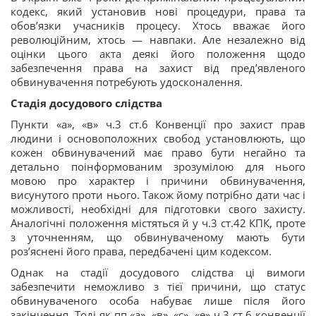
кодекс, який установив нові процедури, права та
обов’язки учасників процесу. Хтось вважає його
революційним, хтось — навпаки. Але незалежно від
оцінки цього акта деякі його положення щодо
забезпечення права на захист від пред’явленого
обвинувачення потребують удосконалення.
Стадія досудового слідства
Пункти «а», «в» ч.3 ст.6 Конвенції про захист прав
людини і основоположних свобод установлюють, що
кожен обвинувачений має право бути негайно та
детально поінформованим зрозумілою для нього
мовою про характер і причини обвинувачення,
висунутого проти нього. Також йому потрібно дати час і
можливості, необхідні для підготовки свого захисту.
Аналогічні положення містяться й у ч.3 ст.42 КПК, проте
з уточненням, що обвинуваченому мають бути
роз’яснені його права, передбачені цим кодексом.
Однак на стадії досудового слідства ці вимоги
забезпечити неможливо з тієї причини, що статус
обвинуваченого особа набуває лише після його
закінчення. Тоді як пп.«а», «в», «с», «е» ч.3 ст.6 конвенції