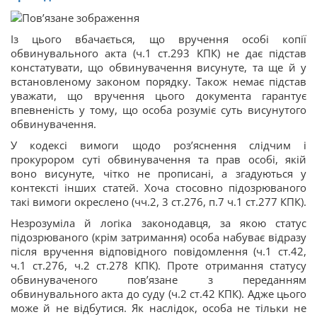
Із цього вбачається, що вручення особі копії
обвинувального акта (ч.1 ст.293 КПК) не дає підстав
констатувати, що обвинувачення висунуте, та ще й у
встановленому законом порядку. Також немає підстав
уважати, що вручення цього документа гарантує
впевненість у тому, що особа розуміє суть висунутого
обвинувачення.
У кодексі вимоги щодо роз’яснення слідчим і
прокурором суті обвинувачення та прав особі, якій
воно висунуте, чітко не прописані, а згадуються у
контексті інших статей. Хоча стосовно підозрюваного
такі вимоги окреслено (чч.2, 3 ст.276, п.7 ч.1 ст.277 КПК).
Незрозуміла й логіка законодавця, за якою статус
підозрюваного (крім затримання) особа набуває відразу
після вручення відповідного повідомлення (ч.1 ст.42,
ч.1 ст.276, ч.2 ст.278 КПК). Проте отримання статусу
обвинуваченого пов’язане з переданням
обвинувального акта до суду (ч.2 ст.42 КПК). Адже цього
може й не відбутися. Як наслідок, особа не тільки не