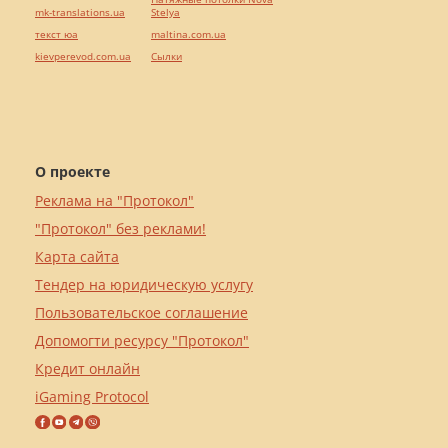
mk-translations.ua
Stelya
текст юа
maltina.com.ua
kievperevod.com.ua
Cылки
О проекте
Реклама на "Протокол"
"Протокол" без реклами!
Карта сайта
Тендер на юридическую услугу
Пользовательское соглашение
Допомогти ресурсу "Протокол"
Кредит онлайн
iGaming Protocol