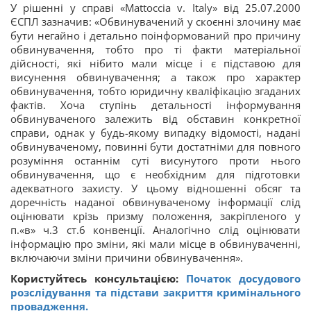
У рішенні у справі «Mattoccia v. Italy» від 25.07.2000
ЄСПЛ зазначив: «Обвинувачений у скоєнні злочину має
бути негайно і детально поінформований про причину
обвинувачення, тобто про ті факти матеріальної
дійсності, які нібито мали місце і є підставою для
висунення обвинувачення; а також про характер
обвинувачення, тобто юридичну кваліфікацію згаданих
фактів. Хоча ступінь детальності інформування
обвинуваченого залежить від обставин конкретної
справи, однак у будь-якому випадку відомості, надані
обвинуваченому, повинні бути достатніми для повного
розуміння останнім суті висунутого проти нього
обвинувачення, що є необхідним для підготовки
адекватного захисту. У цьому відношенні обсяг та
доречність наданої обвинуваченому інформації слід
оцінювати крізь призму положення, закріпленого у
п.«в» ч.3 ст.6 конвенції. Аналогічно слід оцінювати
інформацію про зміни, які мали місце в обвинуваченні,
включаючи зміни причини обвинувачення».
Користуйтесь консультацією:
Початок досудового
розслідування та підстави закриття кримінального
провадження.