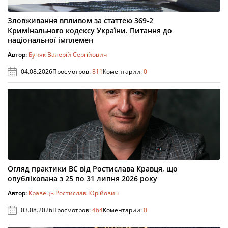
Зловживання впливом за статтею 369-2
Кримінального кодексу України. Питання до
національної імплемен
Автор:
Буняк Валерій Сергійович
04.08.2026
Просмотров:
811
Коментарии:
0
Огляд практики ВС від Ростислава Кравця, що
опублікована з 25 по 31 липня 2026 року
Автор:
Кравець Ростислав Юрійович
03.08.2026
Просмотров:
464
Коментарии:
0