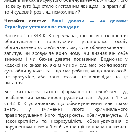
не висунуто (що стало системним явищем на практиці),
то й судовий розгляд неможливий.
Читайте статтю:
Ваші докази — не докази:
Страсбург установлює стандарт
Частина 1 ст.348 КПК передбачає, що після оголошення
обвинувачення головуючий установлює особу
обвинуваченого, роз’яснює йому суть обвинувачення і
запитує, чи зрозуміле воно йому, чи визнає він себе
винним і чи бажає давати показання. Водночас у
кодексі не вказано, яким чином суд має роз’яснювати
суть обвинувачення і що має робити, якщо воно особі
не зрозуміле, або вона взагалі не відповідає на це
питання.
Без виконання такого формального обов’язку суд
позбавлений можливості рухатися далі. Адже п.1 ч.3
ст.42 КПК установлює, що обвинувачений має право
знати, у вчиненні якого кримінального
правопорушення його підозрюють, обвинувачують. А
неконкретність та незрозумілість обвинувачення є
порушенням п.«а» ч.3 ст.6 конвенції та права на захист.