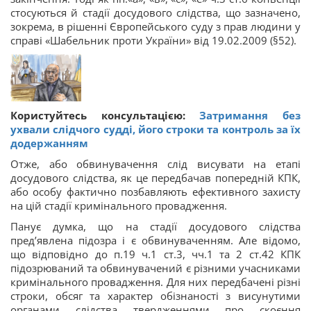
стосуються й стадії досудового слідства, що зазначено,
зокрема, в рішенні Європейського суду з прав людини у
справі «Шабельник проти України» від 19.02.2009 (§52).
Користуйтесь консультацією:
Затримання без
ухвали слідчого судді, його строки та контроль за їх
додержанням
Отже, або обвинувачення слід висувати на етапі
досудового слідства, як це передбачав попередній КПК,
або особу фактично позбавляють ефективного захисту
на цій стадії кримінального провадження.
Панує думка, що на стадії досудового слідства
пред’явлена підозра і є обвинуваченням. Але відомо,
що відповідно до п.19 ч.1 ст.3, чч.1 та 2 ст.42 КПК
підозрюваний та обвинувачений є різними учасниками
кримінального провадження. Для них передбачені різні
строки, обсяг та характер обізнаності з висунутими
органами слідства твердженнями про скоєння