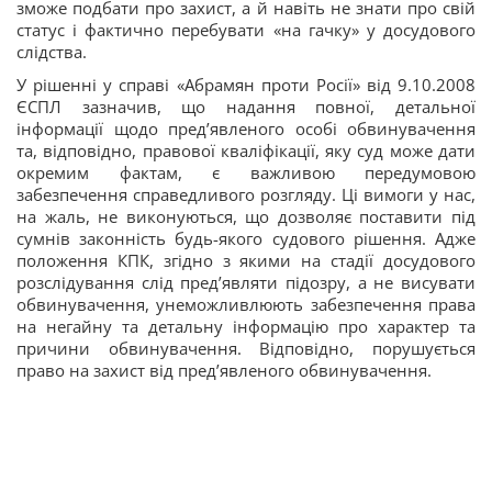
зможе подбати про захист, а й навіть не знати про свій
статус і фактично перебувати «на гачку» у досудового
слідства.
У рішенні у справі «Абрамян проти Росії» від 9.10.2008
ЄСПЛ зазначив, що надання повної, детальної
інформації щодо пред’явленого особі обвинувачення
та, відповідно, правової кваліфікації, яку суд може дати
окремим фактам, є важливою передумовою
забезпечення справедливого розгляду. Ці вимоги у нас,
на жаль, не виконуються, що дозволяє поставити під
сумнів законність будь-якого судового рішення. Адже
положення КПК, згідно з якими на стадії досудового
розслідування слід пред’являти підозру, а не висувати
обвинувачення, унеможливлюють забезпечення права
на негайну та детальну інформацію про характер та
причини обвинувачення. Відповідно, порушується
право на захист від пред’явленого обвинувачення.