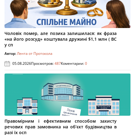
Чоловік помер, але позика залишилася: як фраза
«на його розсуд» коштувала дружині $1,1 млн ( ВС
у сп
Автор:
Лента от Протокола
05.08.2026
Просмотров:
487
Коментарии:
0
Правомірним і ефективним способом захисту
речових прав замовника на об’єкт будівництва в
разі їх осп