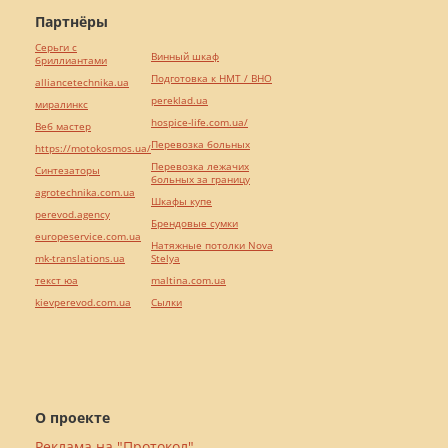
Партнёры
Серьги с
Винный шкаф
бриллиантами
Подготовка к НМТ / ВНО
alliancetechnika.ua
pereklad.ua
миралинкс
hospice-life.com.ua/
Веб мастер
Перевозка больных
https://motokosmos.ua/
Перевозка лежачих
Синтезаторы
больных за границу
agrotechnika.com.ua
Шкафы купе
perevod.agency
Брендовые сумки
europeservice.com.ua
Натяжные потолки Nova
mk-translations.ua
Stelya
текст юа
maltina.com.ua
kievperevod.com.ua
Cылки
О проекте
Реклама на "Протокол"