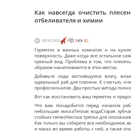
Как навсегда очистить плесен
отбеливателя и химии
0
82
08.06.2026
0
Герметик в ванных комнатах и на кухня
поверхность. Даже когда все остальное си
грязный вид. Проблема в том, что плесен
образом накапливаются в этих местах.
Добавьте сюда застоявшуюся влагу, вла
идеальный рай для плесени. К счастью, оч
профессионалов. Два простых метода полнос
Вот как восстановить ваш герметик и пред
Что вам понадобится перед началом раб
небольшая мискаТеплая водаСтарая зубна
стойких пятен)Чистые тряпки для ополаск
Как только вы соберете все необходимое, 
и маску во время работы с ней, а также о