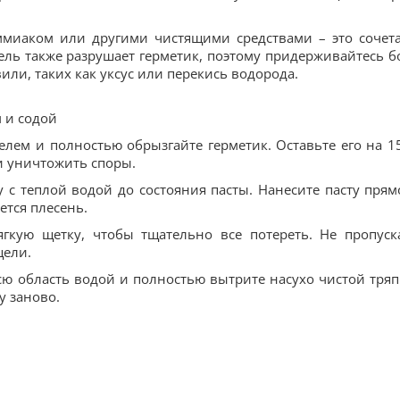
ммиаком или другими чистящими средствами – это сочет
ль также разрушает герметик, поэтому придерживайтесь б
или, таких как уксус или перекись водорода.
 и содой
елем и полностью обрызгайте герметик. Оставьте его на 1
и уничтожить споры.
 с теплой водой до состояния пасты. Нанесите пасту прям
чется плесень.
гкую щетку, чтобы тщательно все потереть. Не пропуск
щели.
всю область водой и полностью вытрите насухо чистой тряп
у заново.