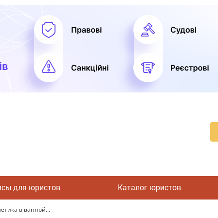
исы для юристов
Каталог юристов
етика в ванной...