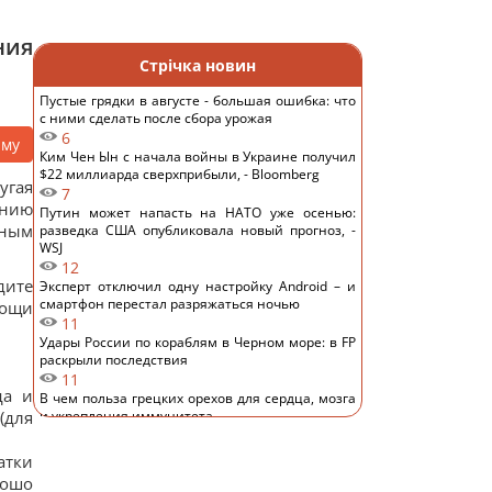
ния
Стрічка новин
Пустые грядки в августе - большая ошибка: что
с ними сделать после сбора урожая
6
аму
Ким Чен Ын с начала войны в Украине получил
$22 миллиарда сверхприбыли, - Bloomberg
угая
7
ению
Путин может напасть на НАТО уже осенью:
нным
разведка США опубликовала новый прогноз, -
WSJ
12
дите
Эксперт отключил одну настройку Android – и
смартфон перестал разряжаться ночью
мощи
11
Удары России по кораблям в Черном море: в FP
раскрыли последствия
11
да и
В чем польза грецких орехов для сердца, мозга
(для
и укрепления иммунитета
11
В Генштабе ВСУ сообщили, на какую сумму
атки
страны НАТО выделят Украине военную
рошо
помощь