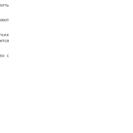
лить
ляют
гких
ется
во с