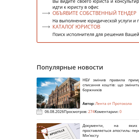
Вы видите своего юриста и консультир
идти к юристу в офис
ОБЪЯВИТЕ СОБСТВЕННЫЙ ТЕНДЕР
На выполнение юридической услуги и 
КАТАЛОГ ЮРИСТОВ
Поиск исполнителя для решения Вашей
Популярные новости
НБУ змінив правила приму
списання коштів: що змінит
боржників
Автор:
Лента от Протокола
06.08.2026
Просмотров:
274
Коментарии:
0
Документи, на яки
проставляється апостиль: пере
Мін’юсту