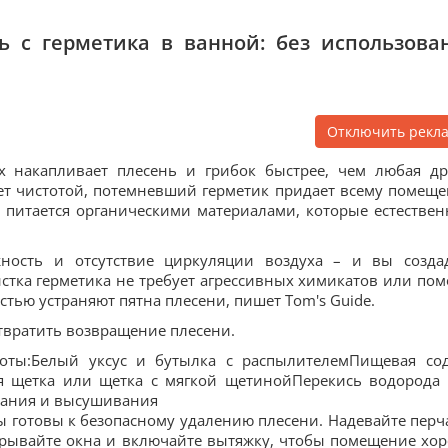
ь с герметика в ванной: без использова
Отключить рекл
х накапливает плесень и грибок быстрее, чем любая др
яет чистотой, потемневший герметик придает всему помещ
ь питается органическими материалами, которые естестве
жность и отсутствие циркуляции воздуха – и вы созда
истка герметика не требует агрессивных химикатов или по
тью устраняют пятна плесени, пишет Tom's Guide.
отвратить возвращение плесени.
оты:Белый уксус и бутылка с распылителемПищевая со
я щетка или щетка с мягкой щетинойПерекись водорода 
ивания и высушивания
вы готовы к безопасному удалению плесени. Надевайте перч
ткрывайте окна и включайте вытяжку, чтобы помещение хо