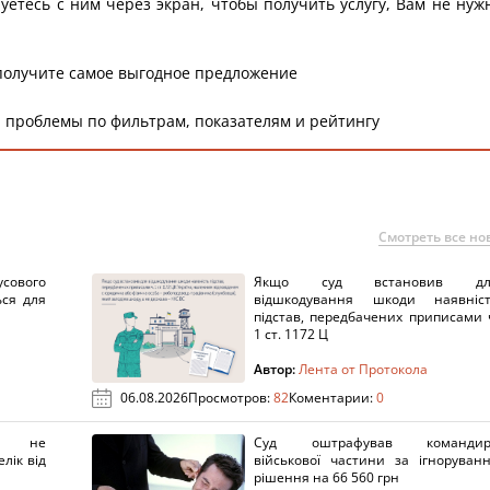
уетесь с ним через экран, чтобы получить услугу, Вам не нуж
получите самое выгодное предложение
 проблемы по фильтрам, показателям и рейтингу
Смотреть все но
сового
Якщо суд встановив дл
ься для
відшкодування шкоди наявніс
підстав, передбачених приписами 
1 ст. 1172 Ц
Автор:
Лента от Протокола
06.08.2026
Просмотров:
82
Коментарии:
0
х не
Суд оштрафував командир
лік від
військової частини за ігноруван
рішення на 66 560 грн