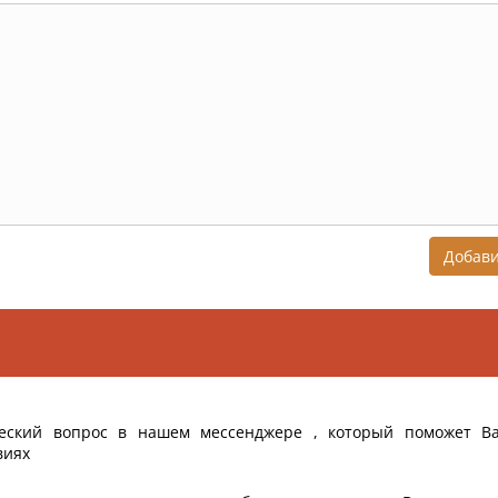
Добав
еский вопрос в нашем мессенджере , который поможет В
виях