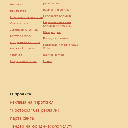
pereklad.ua
миралинкс
hospice-life.com.ua/
Веб мастер
Перевозка больных
https://motokosmos.ua/
Перевозка лежачих
Синтезаторы
больных за границу
agrotechnika.com.ua
Шкафы купе
perevod.agency
Брендовые сумки
europeservice.com.ua
Натяжные потолки Nova
mk-translations.ua
Stelya
текст юа
maltina.com.ua
kievperevod.com.ua
Cылки
О проекте
Реклама на "Протокол"
"Протокол" без реклами!
Карта сайта
Тендер на юридическую услугу