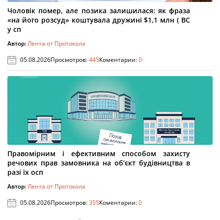
Чоловік помер, але позика залишилася: як фраза
«на його розсуд» коштувала дружині $1,1 млн ( ВС
у сп
Автор:
Лента от Протокола
05.08.2026
Просмотров:
445
Коментарии:
0
Правомірним і ефективним способом захисту
речових прав замовника на об’єкт будівництва в
разі їх осп
Автор:
Лента от Протокола
05.08.2026
Просмотров:
355
Коментарии:
0