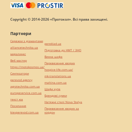
Copyright © 2014-2026 «Протокол». Всі права захищені.
Партнери
Сережки з діамантами
pereklad.ua
alliancetechnika.ua
Підготовка до НМТ / ЗНО
миралинкс
Винна шафа
Веб мастер
Перевезення хворих
https://motokosmos.ua/
hospice-life.com.ua/
Синтезатори
mk-translations.ua
perevod.agency
maltina.com.ua
agrotechnika.com.ua
Шафи купе
europeservice.com.ua
Брендові сумки
текст юа
Натяжні стелі Nova Stelya
Посилання
Перевезення хворих за
kievperevod.com.ua
кордон