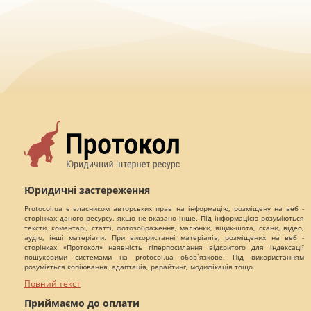
Юридичні застереження
Protocol.ua є власником авторських прав на інформацію, розміщену на веб -
сторінках даного ресурсу, якщо не вказано інше. Під інформацією розуміються
тексти, коментарі, статті, фотозображення, малюнки, ящик-шота, скани, відео,
аудіо, інші матеріали. При використанні матеріалів, розміщених на веб -
сторінках «Протокол» наявність гіперпосилання відкритого для індексації
пошуковими системами на protocol.ua обов`язкове. Під використанням
розуміється копіювання, адаптація, рерайтинг, модифікація тощо.
Повний текст
Приймаємо до оплати