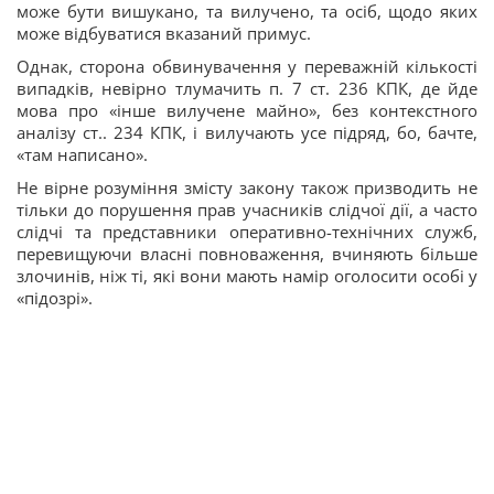
може бути вишукано, та вилучено, та осіб, щодо яких
може відбуватися вказаний примус.
Однак, сторона обвинувачення у переважній кількості
випадків, невірно тлумачить п. 7 ст. 236 КПК, де йде
мова про «інше вилучене майно», без контекстного
аналізу ст.. 234 КПК, і вилучають усе підряд, бо, бачте,
«там написано».
Не вірне розуміння змісту закону також призводить не
тільки до порушення прав учасників слідчої дії, а часто
слідчі та представники оперативно-технічних служб,
перевищуючи власні повноваження, вчиняють більше
злочинів, ніж ті, які вони мають намір оголосити особі у
«підозрі».