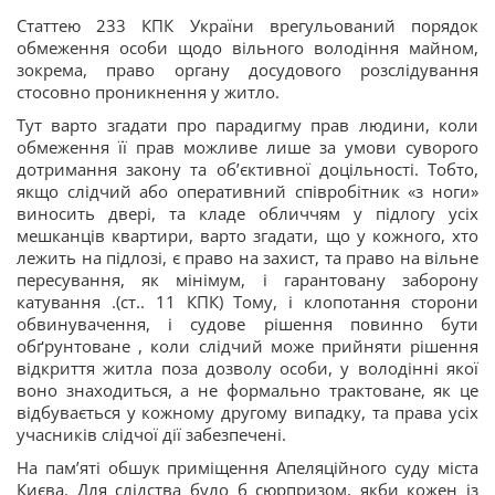
Статтею 233 КПК України врегульований порядок
обмеження особи щодо вільного володіння майном,
зокрема, право органу досудового розслідування
стосовно проникнення у житло.
Тут варто згадати про парадигму прав людини, коли
обмеження її прав можливе лише за умови суворого
дотримання закону та об’єктивної доцільності. Тобто,
якщо слідчий або оперативний співробітник «з ноги»
виносить двері, та кладе обличчям у підлогу усіх
мешканців квартири, варто згадати, що у кожного, хто
лежить на підлозі, є право на захист, та право на вільне
пересування, як мінімум, і гарантовану заборону
катування .(ст.. 11 КПК) Тому, і клопотання сторони
обвинувачення, і судове рішення повинно бути
обґрунтоване , коли слідчий може прийняти рішення
відкриття житла поза дозволу особи, у володінні якої
воно знаходиться, а не формально трактоване, як це
відбувається у кожному другому випадку, та права усіх
учасників слідчої дії забезпечені.
На пам’яті обшук приміщення Апеляційного суду міста
Києва. Для слідства було б сюрпризом, якби кожен із