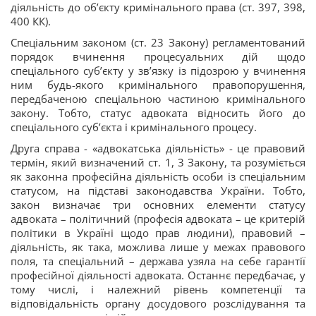
діяльність до об’єкту кримінального права (ст. 397, 398,
400 КК).
Спеціальним законом (ст. 23 Закону) регламентований
порядок вчинення процесуальних дій щодо
спеціального суб’єкту у зв’язку із підозрою у вчинення
ним будь-якого кримінального правопорушення,
передбаченою спеціальною частиною кримінального
закону. Тобто, статус адвоката відносить його до
спеціального суб’єкта і кримінального процесу.
Друга справа - «адвокатська діяльність» - це правовий
термін, який визначений ст. 1, 3 Закону, та розуміється
як законна професійна діяльність особи із спеціальним
статусом, на підставі законодавства України. Тобто,
закон визначає три основних елементи статусу
адвоката – політичний (професія адвоката – це критерій
політики в Україні щодо прав людини), правовий –
діяльність, як така, можлива лише у межах правового
поля, та спеціальний – держава узяла на себе гарантії
професійної діяльності адвоката. Останнє передбачає, у
тому числі, і належний рівень компетенції та
відповідальність органу досудового розслідування та