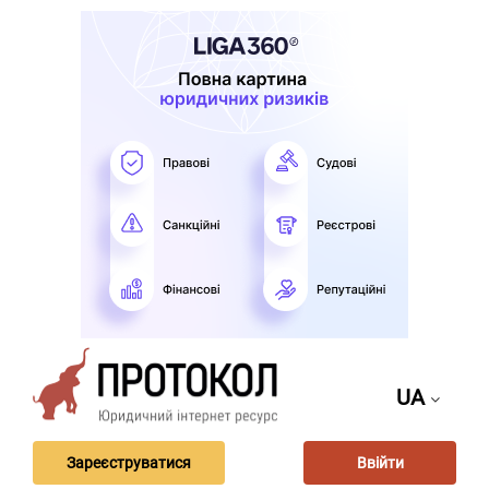
UA
Зареєструватися
Ввійти