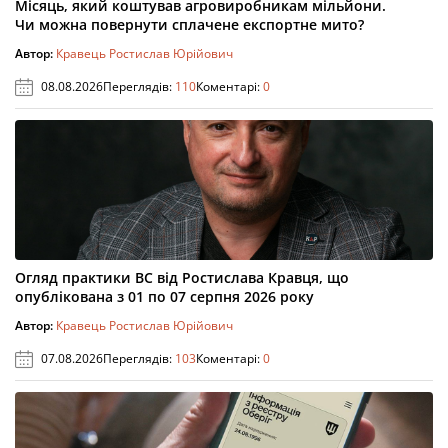
Місяць, який коштував агровиробникам мільйони.
Чи можна повернути сплачене експортне мито?
Автор:
Кравець Ростислав Юрійович
08.08.2026
Переглядів:
110
Коментарі:
0
Огляд практики ВС від Ростислава Кравця, що
опублікована з 01 по 07 серпня 2026 року
Автор:
Кравець Ростислав Юрійович
07.08.2026
Переглядів:
103
Коментарі:
0