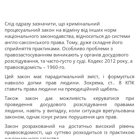
Слід одразу зазначити, що кримінальний
процесуальний закон на відміну від інших норм
національного законодавства, відноситься до системи
англо-саксонського права. Тому, дуже складне його
сприйняття практиками. Особливо проблеми з
правозастосуванням виникають у органів досудового
розслідування, та часто-густо у суді. Кодекс 2012 року, а
правосвідомість – 1960-го.
Цей закон має парадигмальний зміст, і формується
навколо догми прав людини. Зокрема, ст.. 8 КПК
ставить права людини на преюдиційний щабель.
Також закон дає можливість керуватися при
проведення досудового розслідування правами
людини, навіть у випадку, коли ситуація врегульована
законом, однак існує ризик порушення цих прав.
Закон розрахований на достатньо високий рівень
правосвідомості, що суттєво розходиться із практикою
національного слідства.