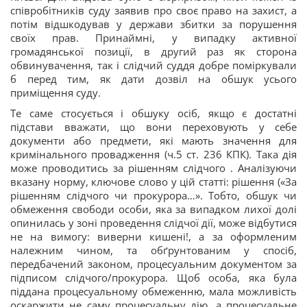
співробітників суду заявив про своє право на захист, а
потім відшкодував у держави збитки за порушення
своїх прав. Принаймні, у випадку активної
громадянської позиції, в другий раз як сторона
обвинувачення, так і слідчий суддя добре поміркували
б перед тим, як дати дозвіл на обшук усього
приміщення суду.
Те саме стосується і обшуку осіб, якщо є достатні
підстави вважати, що вони переховують у себе
документи або предмети, які мають значення для
кримінального провадження (ч.5 ст. 236 КПК). Така дія
може проводитись за рішенням слідчого . Аналізуючи
вказану норму, ключове слово у цій статті: рішення («За
рішенням слідчого чи прокурора…». Тобто, обшук чи
обмеження свободи особи, яка за випадком лихої долі
опинилась у зоні проведення слідчої дії, може відбутися
не на вимогу: виверни кишені!, а за оформленим
належним чином, та обґрунтованим у спосіб,
передбачений законом, процесуальним документом за
підписом слідчого/прокурора. Щоб особа, яка була
піддана процесуальному обмеженню, мала можливість
оскаржити не саму процесуальну дію, а процесуальне