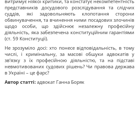
витримує ніякої критики, та констатує некомпетентність
представників досудового розслідування та слідчих
суддів, які задовольняють клопотання сторони
обвинувачення, та вчинення ними посадових злочинів
щодо особи, що здійснює незалежну професійну
діяльність, яка забезпечена конституційним гарантіями
(ст. 59 Конституції).
Не зрозуміло досі: хто понесе відповідальність, в тому
числі, і кримінальну, за масові обшуки адвокатів у
зв’язку з їх професійною діяльністю, та на підставі
невмотивованих судових рішень? Чи правова держава
в Україні – це фарс?
Автор статті:
адвокат Ганна Боряк