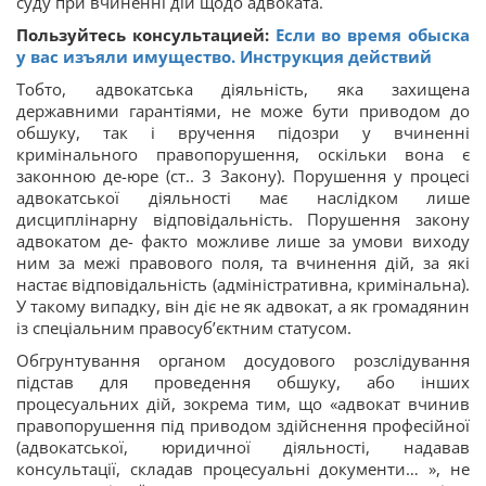
суду при вчиненні дій щодо адвоката.
Пользуйтесь консультацией:
Если во время обыска
у вас изъяли имущество. Инструкция действий
Тобто, адвокатська діяльність, яка захищена
державними гарантіями, не може бути приводом до
обшуку, так і вручення підозри у вчиненні
кримінального правопорушення, оскільки вона є
законною де-юре (ст.. 3 Закону). Порушення у процесі
адвокатської діяльності має наслідком лише
дисциплінарну відповідальність. Порушення закону
адвокатом де- факто можливе лише за умови виходу
ним за межі правового поля, та вчинення дій, за які
настає відповідальність (адміністративна, кримінальна).
У такому випадку, він діє не як адвокат, а як громадянин
із спеціальним правосуб’єктним статусом.
Обгрунтування органом досудового розслідування
підстав для проведення обшуку, або інших
процесуальних дій, зокрема тим, що «адвокат вчинив
правопорушення під приводом здійснення професійної
(адвокатської, юридичної діяльності, надавав
консультації, складав процесуальні документи… », не