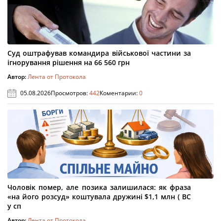
Суд оштрафував командира військової частини за
ігнорування рішення на 66 560 грн
Автор:
Лента от Протокола
05.08.2026
Просмотров:
442
Коментарии:
0
Чоловік помер, але позика залишилася: як фраза
«на його розсуд» коштувала дружині $1,1 млн ( ВС
у сп
Автор:
Лента от Протокола