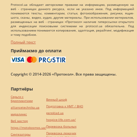
Protocol.ua обладает авторскими правами на информацию, размещенную на
веб - страницах данного ресурса, если не указано иное. Под информацией
понимаются тексты, комментарии, статьи, фотоизображения, рисунки, ящик-
шота, сканы, видео, аудио, другие материалы. При использовании материалов,
размещенных на веб - страницах «Протокол» наличие гиперссылки открытого
для индексации поисковыми системами на protocol.ua обязательна. Под
использованием понимается копирования, адаптация, рерайтинг, модификация
и тому подобное.
Полный текст
Приймаємо до оплати
Copyright © 2014-2026 «Протокол». Все права защищены.
Партнёры
Серьги с
Винный шкаф
бриллиантами
Подготовка к НМТ / ВНО
alliancetechnika.ua
pereklad.ua
миралинкс
hospice-life.com.ua/
Веб мастер
Перевозка больных
https://motokosmos.ua/
Перевозка лежачих
Синтезаторы