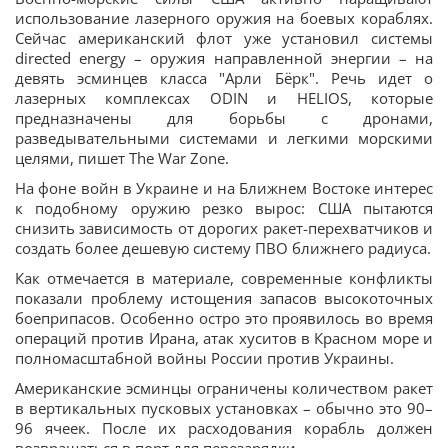
использование лазерного оружия на боевых кораблях.
Сейчас американский флот уже установил системы
directed energy – оружия направленной энергии – на
девять эсминцев класса "Арли Бёрк". Речь идет о
лазерных комплексах ODIN и HELIOS, которые
предназначены для борьбы с дронами,
разведывательными системами и легкими морскими
целями, пишет The War Zone.
На фоне войн в Украине и на Ближнем Востоке интерес
к подобному оружию резко вырос: США пытаются
снизить зависимость от дорогих ракет-перехватчиков и
создать более дешевую систему ПВО ближнего радиуса.
Как отмечается в материале, современные конфликты
показали проблему истощения запасов высокоточных
боеприпасов. Особенно остро это проявилось во время
операций против Ирана, атак хуситов в Красном море и
полномасштабной войны России против Украины.
Американские эсминцы ограничены количеством ракет
в вертикальных пусковых установках – обычно это 90–
96 ячеек. После их расходования корабль должен