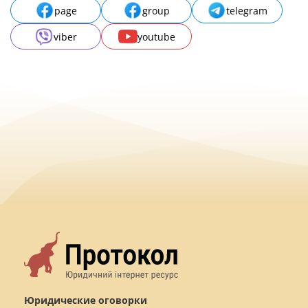
page
group
telegram
viber
youtube
Юридические оговорки