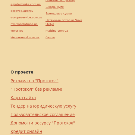
больных за границу
agrotechnika.com.ua
Шкафы купе
perevod.agency
Брендовые сумки
europeservice.com.ua
Натяжные потолки Nova
mk-translations.ua
Stelya
текст юа
maltina.com.ua
kievperevod.com.ua
Cылки
О проекте
Реклама на "Протокол"
"Протокол" без реклами!
Карта сайта
Тендер на юридическую услугу
Пользовательское соглашение
Допомогти ресурсу "Протокол"
Кредит онлайн