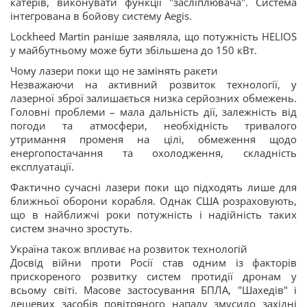
катерів, виконувати функції "засліплювача". Система
інтегрована в бойову систему Aegis.
Lockheed Martin раніше заявляла, що потужність HELIOS
у майбутньому може бути збільшена до 150 кВт.
Чому лазери поки що не замінять ракети
Незважаючи на активний розвиток технології, у
лазерної зброї залишається низка серйозних обмежень.
Головні проблеми – мала дальність дії, залежність від
погоди та атмосфери, необхідність тривалого
утримання променя на цілі, обмеження щодо
енергопостачання та охолодження, складність
експлуатації.
Фактично сучасні лазери поки що підходять лише для
ближньої оборони корабля. Однак США розраховують,
що в найближчі роки потужність і надійність таких
систем значно зростуть.
Україна також впливає на розвиток технологій
Досвід війни проти Росії став одним із факторів
прискореного розвитку систем протидії дронам у
всьому світі. Масове застосування БПЛА, "Шахедів" і
дешевих засобів повітряного нападу змусило західні