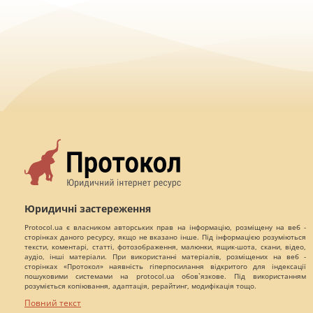
Юридичні застереження
Protocol.ua є власником авторських прав на інформацію, розміщену на веб -
сторінках даного ресурсу, якщо не вказано інше. Під інформацією розуміються
тексти, коментарі, статті, фотозображення, малюнки, ящик-шота, скани, відео,
аудіо, інші матеріали. При використанні матеріалів, розміщених на веб -
сторінках «Протокол» наявність гіперпосилання відкритого для індексації
пошуковими системами на protocol.ua обов`язкове. Під використанням
розуміється копіювання, адаптація, рерайтинг, модифікація тощо.
Повний текст