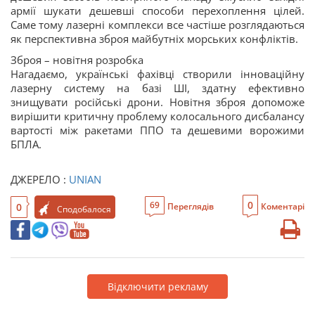
армії шукати дешевші способи перехоплення цілей.
Саме тому лазерні комплекси все частіше розглядаються
як перспективна зброя майбутніх морських конфліктів.
Зброя – новітня розробка
Нагадаємо, українські фахівці створили інноваційну
лазерну систему на базі ШІ, здатну ефективно
знищувати російські дрони. Новітня зброя допоможе
вирішити критичну проблему колосального дисбалансу
вартості між ракетами ППО та дешевими ворожими
БПЛА.
ДЖЕРЕЛО :
UNIAN
0
69
0
Переглядів
Коментарі
Сподобалося
Відключити рекламу