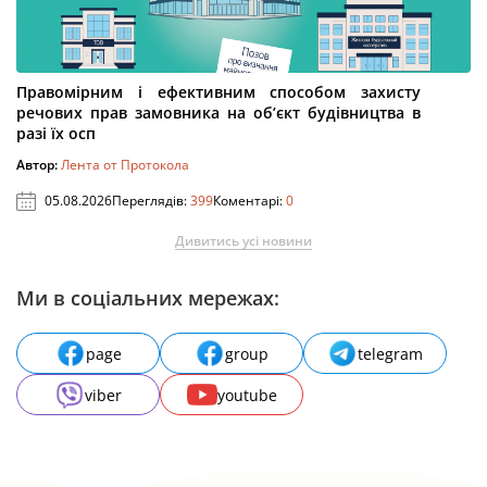
Правомірним і ефективним способом захисту
речових прав замовника на об’єкт будівництва в
разі їх осп
Автор:
Лента от Протокола
05.08.2026
Переглядів:
399
Коментарі:
0
Дивитись усі новини
Ми в соціальних мережах:
page
group
telegram
viber
youtube