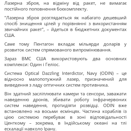
Лазерна зброя, на відміну від ракет, не вимагає
постійного поповнення боєкомплекту.
"Лазерна зброя розглядається як набагато дешевший
спосіб знищення цілей у порівнянні з використанням
звичайних ракет", – йдеться в бюджетних документах
США.
Саме тому Пентагон вкладає мільярди доларів у
розвиток систем спрямованого випромінювання.
Зараз ВМС США використовують два основних
комплекси: Один і Геліос.
Система Optical Dazzling Interdictor, Navy (ODIN) – це
відносно малопотужний лазер, призначений для
виведення з ладу оптичних систем противника.
Він здатний засліплювати камери та сенсори, заважати
наведенню дронів, збивати роботу інфрачервоних
систем наведення, протидіяти розвідці. ODIN вже
встановлено на восьми есмінцях. Частина кораблів із
цією системою перебуває в зоні відповідальності
Центкому – зокрема, в Індійському океані на тлі
ескалації навколо Ірану.