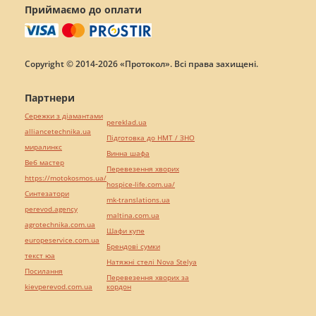
Приймаємо до оплати
Copyright © 2014-2026 «Протокол». Всі права захищені.
Партнери
Сережки з діамантами
pereklad.ua
alliancetechnika.ua
Підготовка до НМТ / ЗНО
миралинкс
Винна шафа
Веб мастер
Перевезення хворих
https://motokosmos.ua/
hospice-life.com.ua/
Синтезатори
mk-translations.ua
perevod.agency
maltina.com.ua
agrotechnika.com.ua
Шафи купе
europeservice.com.ua
Брендові сумки
текст юа
Натяжні стелі Nova Stelya
Посилання
Перевезення хворих за
kievperevod.com.ua
кордон