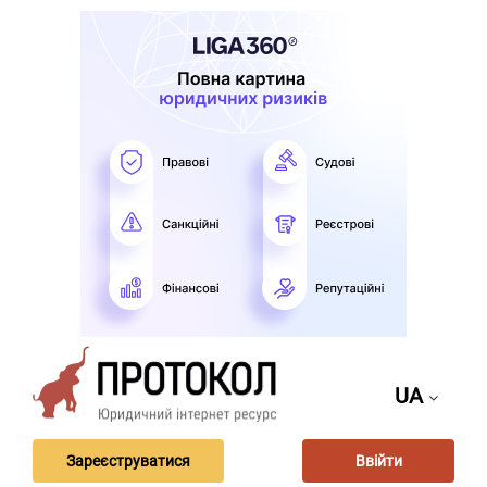
UA
Зареєструватися
Ввійти