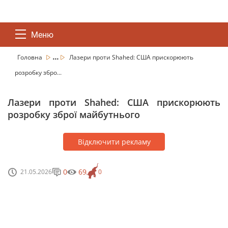
Меню
...
Головна
Лазери проти Shahed: США прискорюють
розробку збро...
Лазери проти Shahed: США прискорюють
розробку зброї майбутнього
Відключити рекламу
0
69
21.05.2026
0