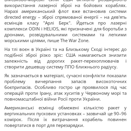
використання лазерної зброї на бойових кораблях.
Наразі американський флот вже встановив системи
directed energy – зброї спрямованої енергії – на дев'ять
есмінців класу "Арлі Берк". Йдеться про лазерні
комплекси ODIN і HELIOS, які призначені для боротьби з
дронами, розвідувальними системами та легкими
морськими цілями, пише The War Zone.
На тлі воєн в Україні та на Близькому Сході інтерес до
подібної зброї різко зріс: США намагаються знизити
залежність від дорогих ракет-перехоплювачів і
створити дешевшу систему ППО ближнього радіусу.
Як зазначається в матеріалі, сучасні конфлікти показали
проблему вичерпання запасів високоточних
боєприпасів. Особливо гостро це проявилося під час
операцій проти Ірану, атак хуситів у Червоному морі та
повномасштабної війни Росії проти України.
Американські есмінці обмежені кількістю ракет у
вертикальних пускових установках – зазвичай це 90–96
комірок. Після їх витрачання корабель повинен
повертатися в порт для перезарядки.