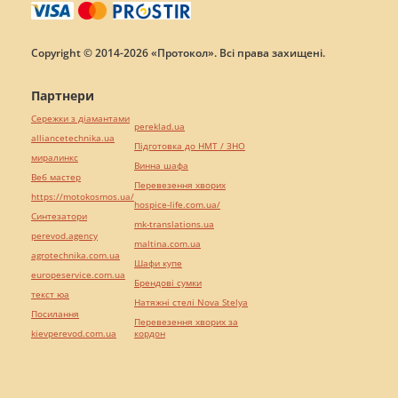
Copyright © 2014-2026 «Протокол». Всі права захищені.
Партнери
Сережки з діамантами
pereklad.ua
alliancetechnika.ua
Підготовка до НМТ / ЗНО
миралинкс
Винна шафа
Веб мастер
Перевезення хворих
https://motokosmos.ua/
hospice-life.com.ua/
Синтезатори
mk-translations.ua
perevod.agency
maltina.com.ua
agrotechnika.com.ua
Шафи купе
europeservice.com.ua
Брендові сумки
текст юа
Натяжні стелі Nova Stelya
Посилання
Перевезення хворих за
kievperevod.com.ua
кордон