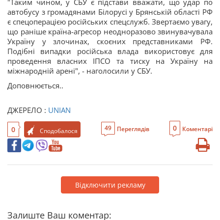
"Таким чином, у СБУ є підстави вважати, що удар по
автобусу з громадянами Білорусі у Брянській області РФ
є спецоперацією російських спецслужб. Звертаємо увагу,
що раніше країна-агресор неодноразово звинувачувала
Україну у злочинах, скоєних представниками РФ.
Подібні випадки російська влада використовує для
проведення власних ІПСО та тиску на Україну на
міжнародній арені", - наголосили у СБУ.
Доповнюється..
ДЖЕРЕЛО :
UNIAN
0
49
0
Переглядів
Коментарі
Сподобалося
Відключити рекламу
Залиште Ваш коментар: