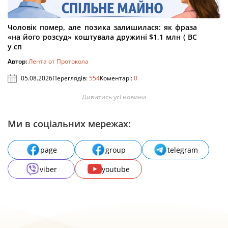
Чоловік помер, але позика залишилася: як фраза
«на його розсуд» коштувала дружині $1,1 млн ( ВС
у сп
Автор:
Лента от Протокола
05.08.2026
Переглядів:
554
Коментарі:
0
Дивитись усі новини
Ми в соціальних мережах:
page
group
telegram
viber
youtube