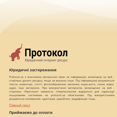
Юридичні застереження
Protocol.ua є власником авторських прав на інформацію, розміщену на веб -
сторінках даного ресурсу, якщо не вказано інше. Під інформацією розуміються
тексти, коментарі, статті, фотозображення, малюнки, ящик-шота, скани, відео,
аудіо, інші матеріали. При використанні матеріалів, розміщених на веб -
сторінках «Протокол» наявність гіперпосилання відкритого для індексації
пошуковими системами на protocol.ua обов`язкове. Під використанням
розуміється копіювання, адаптація, рерайтинг, модифікація тощо.
Повний текст
Приймаємо до оплати