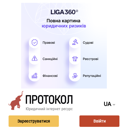
UA
Зареєструватися
Ввійти