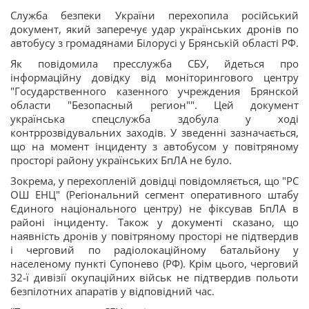
Служба безпеки України перехопила російський
документ, який заперечує удар українських дронів по
автобусу з громадянами Білорусі у Брянській області РФ.
Як повідомила пресслужба СБУ, йдеться про
інформаційну довідку від моніторингового центру
"Государственного казенного учреждения Брянской
области "Безопасный регион"". Цей документ
українська спецслужба здобула у ході
контррозвідувальних заходів. У зведенні зазначається,
що на момент інциденту з автобусом у повітряному
просторі району українських БпЛА не було.
Зокрема, у перехопленій довідці повідомляється, що "РС
ОШ ЕНЦ" (Регіональний сегмент оперативного штабу
Єдиного національного центру) не фіксував БпЛА в
районі інциденту. Також у документі сказано, що
наявність дронів у повітряному просторі не підтвердив
і черговий по радіолокаційному батальйону у
населеному пункті Супонево (РФ). Крім цього, черговий
32-ї дивізії окупаційних військ не підтвердив польоти
безпілотних апаратів у відповідний час.