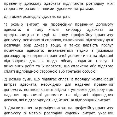
правничу допомогу адвоката підлягають розподілу між
сторонами разом із іншими судовими витратами.
Для цілей розподілу судових витрат:
1) розмір витрат на професійну правничу допомогу
адвоката, в тому числі гонорару адвоката за
представництво в суді та іншу професійну правничу
допомогу, пов’язану зі справою, включаючи підготовку до її
розгляду, збір доказів тощо, а також вартість послуг
помічника адвоката, визначається згідно з умовами
договору про надання правничої допомоги та на підставі
відповідних доказів щодо обсягу наданих послуг і
виконаних робіт та їх вартості, що сплачена або підлягає
сплаті відповідною стороною або третьою особою;
2) розмір суми, що підлягає сплаті в порядку компенсації
витрат адвоката, необхідних для надання правничої
допомоги, встановлюється згідно з умовами договору про
надання правничої допомоги на підставі відповідних
доказів, які підтверджують здійснення відповідних витрат.
3. Для визначення розміру витрат на професійну правничу
допомогу з метою розподілу судових витрат учасник