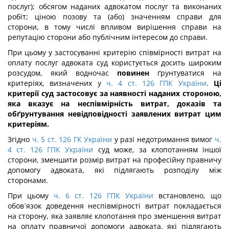
послуг); обсягом наданих адвокатом послуг та виконаних
робіт; ціною позову та (або) значенням справи для
сторони, в тому числі впливом вирішення справи на
репутацію сторони або публічним інтересом до справи.
При цьому у застосуванні критерію співмірності витрат на
оплату послуг адвоката суд користується досить широким
розсудом, який водночас
повинен
ґрунтуватися на
критеріях, визначених у
ч. 4 ст. 126 ГПК України
.
Ці
критерії суд застосовує за наявності наданих стороною,
яка вказує на неспівмірність витрат, доказів та
обґрунтування невідповідності заявлених витрат цим
критеріям.
Згідно
ч. 5 ст. 126 ГК України
у разі недотримання вимог
ч.
4 ст. 126 ГПК України
суд може, за клопотанням іншої
сторони, зменшити розмір витрат на професійну правничу
допомогу адвоката, які підлягають розподілу між
сторонами.
При цьому
ч. 6 ст. 126 ГПК України
встановлено, що
обов`язок доведення неспівмірності витрат покладається
на сторону, яка заявляє клопотання про зменшення витрат
на оплату правничої допомоги адвоката, які підлягають