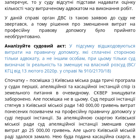
заперечує, то у суду відсутні підстави надавати оцінку
кількості часу витраченому адвокатом на виконання робіт.
У даній справі орган ДВС із такою заявою до суду не
звертався, а тому рішення про зменшення витрат на
професійну правову допомогу було прийнято
необґрунтовано.
Аналізуйте судовий акт:
У підсумку відшкодовуються
витрати на правничу допомогу, які сплачені стороною
тільки адвокату, а не іншим особам, при цьому тільки суд
визначає їх реальність та зменшує на власний розсуд (ВС/
КГЦ від 13 лютого 2020р. у справі № 910/2170/18)
Спочатку – посмішка :) Київська міська рада тричі програла
у судах першої, апеляційної та касаційної інстанцій спір із
земельного питання в очевидному. СКВЕР знищувати
заборонено. Але посмішка не в цьому. Суд першої інстанції
стягнув з Київської міської ради 140 000,00 гривень витрат
понесених позивачем на професійну правничу допомогу у
суді першої інстанції. За апеляційною скаргою Київської
міської ради суд апеляційної інстанції зменшив суми
витрат до 25 000,00 гривень. Але цього Київській міській
раді здалося замало. Нею буда подана касаційна скарга, в