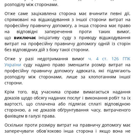
розподілу між сторонами.
Отже саме зацікавлена сторона має вчинити певні дії,
спрямовані на відшкодування з іншої сторони витрат на
професійну правничу допомогу, а інша сторона має право
на відповідні заперечення проти таких вимог,
що
виключає
ініціативу суду з приводу відшкодування
витрат на професійну правничу допомогу одній із сторін
без відповідних дій з боку такої сторони.
Отже у разі недотримання вимог
ч. 4 ст. 126 ГПК
України
суду надано право зменшити розмір витрат на
професійну правничу допомогу адвоката, які підлягають
розподілу між сторонами, лише за клопотанням іншої
сторони.
Крім того, від учасника справи вимагається надання
доказів щодо обсягу наданих послуг і виконання робіт та їх
вартості, що сплачена або підлягає сплаті відповідною
стороною, а не доказів обґрунтування часу, витраченого
фахівцем в галузі права.
Оскільки проти розміру витрат на правничу допомогу має
заперечувати обов`язково інша сторона і якщо вона не