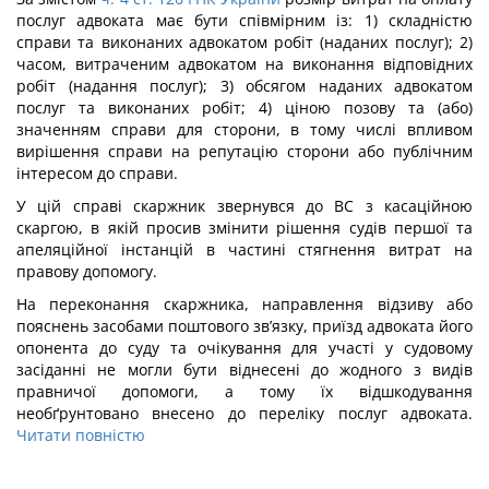
послуг адвоката має бути співмірним із: 1) складністю
справи та виконаних адвокатом робіт (наданих послуг); 2)
часом, витраченим адвокатом на виконання відповідних
робіт (надання послуг); 3) обсягом наданих адвокатом
послуг та виконаних робіт; 4) ціною позову та (або)
значенням справи для сторони, в тому числі впливом
вирішення справи на репутацію сторони або публічним
інтересом до справи.
У цій справі скаржник звернувся до ВС з касаційною
скаргою, в якій просив змінити рішення судів першої та
апеляційної інстанцій в частині стягнення витрат на
правову допомогу.
На переконання скаржника, направлення відзиву або
пояснень засобами поштового зв’язку, приїзд адвоката його
опонента до суду та очікування для участі у судовому
засіданні не могли бути віднесені до жодного з видів
правничої допомоги, а тому їх відшкодування
необґрунтовано внесено до переліку послуг адвоката.
Читати повністю