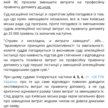
якій ВС просили зменшити витрати на професійну
правничу допомогу
до нуля.
Суд касаційної інстанції зі скреготом зубів погодився із тим,
що «до нуля» зменшувати незаконно, все ж таки Київська
міська рада суд програла, проте погодився із зменшенням
судом апеляційної інстанції витрат на правничу допомогу
до 25 000 гривень та зазначив наступне.
"
Справа є нескладна, а витрати завищені
", або....
"враховуючи принципи диспозитивності та змагальності,
колегія суддів погоджується із висновком суду апеляційної
інстанції про наявність підстав для стягнення з відповідача
на користь позивача витрат на професійну правничу
допомогу у суді першої інстанції у зменшеній апеляційним
господарським судом сумі."
При цьому судами ігноруються частини
4, 5, 6
,
ст. 126 ГПК
України
, про те що саме відповідач повинен доводити
неспівмірність витрат на правничу допомогу, а не суд
критично оцінювати розмір таких витрат та зменшувати їх.
Слід додати, що Київська міська рада окрім загальних фраз
про завищення витрат жодним чином не довела доказами
цю заяву.