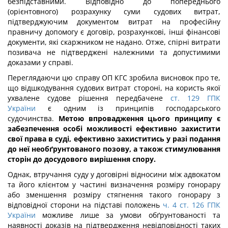
безпідставними. Відповідно до попереднього
(орієнтовного) розрахунку суми судових витрат,
підтверджуючим документом витрат на професійну
правничу допомогу є договір, розрахункові, інші фінансові
документи, які скаржником не надано. Отже, спірні витрати
позивача не підтверджені належними та допустимими
доказами у справі.
Переглядаючи цю справу ОП КГС зробила висновок про те,
що відшкодування судових витрат стороні, на користь якої
ухвалене судове рішення передбачене
ст. 129 ГПК
України
є одним із принципів господарського
судочинства.
Метою впровадження цього принципу є
забезпечення особі можливості ефективно захистити
свої права в суді, ефективно захиститись у разі подання
до неї необґрунтованого позову, а також стимулювання
сторін до досудового вирішення спору.
Однак, втручання суду у договірні відносини між адвокатом
та його клієнтом у частині визначення розміру гонорару
або зменшення розміру стягнення такого гонорару з
відповідної сторони на підставі положень
ч. 4 ст. 126 ГПК
України
можливе лише за умови обґрунтованості та
наявності доказів на підтвердження невідповідності таких