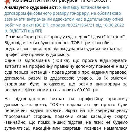
КОММЕНТАРИЙ от ресурса "ПРОТОКОЛ":
Аналізуйте судовий акт:
У випадку встановлення
договором фіксованого розміру гонорару, не обов’язково
зазначати витрачений адвокатом час в детальному описі
робіт чи в акті (ВС ВП, справа №922/1964/21 від 16.06.2022
р. ВІДСТУП від ПП)
Позивач “програла” справу у суді першої і другої інстанції.
Відповідачі, яких було четверо - ТОВ і три фізособи -
подали свої заяви, про відшкодування судових витрат на
професійну правничу допомогу.
Один із відповідачів (ТОВ-ка), що просив відшкодувати
витрати на професійну правничу допомогу понесені ним у
суді першої інстанції - подав договір про надання правової
допомоги, разом із додатковою угодою. За їх змістом,
сторонами було погоджено, що розмір винагороди за
послуги є фіксованим та становить 60 000 грн.
На підтвердження витрат на професійну правничу
допомогу, як доказ, ТОВ-ка надала акт де просто були
перелічені надані послуги. Якраз на це звернула увагу
“програвша” сторона, подаючи свою касаційну скаргу
(звичайно, що поміж інших підстав, на яких не будемо
зупинятись). Касаційними скаргами позивач намагалася