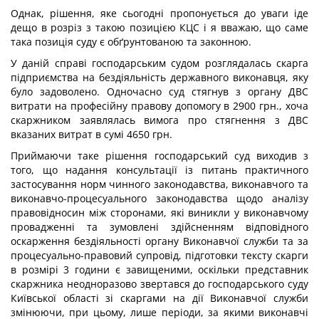
Однак, рішення, яке сьогодні пропонується до уваги іде
дещо в розріз з такою позицією КЦС і я вважаю, що саме
така позиція суду є обґрунтованою та законною.
У даній справі господарським судом розглядалась скарга
підприємства на бездіяльність державного виконавця, яку
було задоволено. Одночасно суд стягнув з органу ДВС
витрати на професійну правову допомогу в 2900 грн., хоча
скаржником заявлялась вимога про стягнення з ДВС
вказаних витрат в сумі 4650 грн.
Приймаючи таке рішення господарський суд виходив з
того, що надання консультації із питань практичного
застосування норм чинного законодавства, виконавчого та
виконавчо-процесуального законодавства щодо аналізу
правовідносин між сторонами, які виникли у виконавчому
провадженні та зумовлені здійсненням відповідного
оскарження бездіяльності органу Виконавчої служби та за
процесуально-правовий супровід, підготовки тексту скарги
в розмірі 3 години є завищеними, оскільки представник
скаржника неодноразово звертався до господарського суду
Київської області зі скаргами на дії Виконавчої служби
змінюючи, при цьому, лише періоди, за якими виконавчі