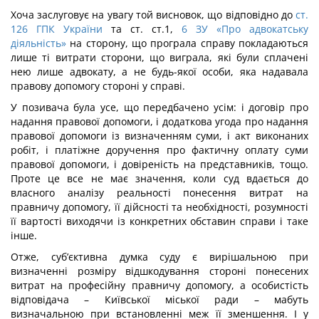
Хоча заслуговує на увагу той висновок, що відповідно до
ст.
126 ГПК України
та ст. ст.1,
6 ЗУ «Про адвокатську
діяльність»
на сторону, що програла справу покладаються
лише ті витрати сторони, що виграла, які були сплачені
нею лише адвокату, а не будь-якої особи, яка надавала
правову допомогу стороні у справі.
У позивача була усе, що передбачено усім: і договір про
надання правової допомоги, і додаткова угода про надання
правової допомоги із визначенням суми, і акт виконаних
робіт, і платіжне доручення про фактичну оплату суми
правової допомоги, і довіреність на представників, тощо.
Проте це все не має значення, коли суд вдається до
власного аналізу реальності понесення витрат на
правничу допомогу, її дійсності та необхідності, розумності
її вартості виходячи із конкретних обставин справи і таке
інше.
Отже, суб’єктивна думка суду є вирішальною при
визначенні розміру відшкодування стороні понесених
витрат на професійну правничу допомогу, а особистість
відповідача – Київської міської ради – мабуть
визначальною при встановленні меж її зменшення. І у