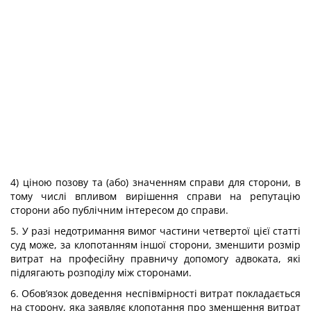
4) ціною позову та (або) значенням справи для сторони, в
тому числі впливом вирішення справи на репутацію
сторони або публічним інтересом до справи.
5. У разі недотримання вимог частини четвертої цієї статті
суд може, за клопотанням іншої сторони, зменшити розмір
витрат на професійну правничу допомогу адвоката, які
підлягають розподілу між сторонами.
6. Обов’язок доведення неспівмірності витрат покладається
на сторону, яка заявляє клопотання про зменшення витрат