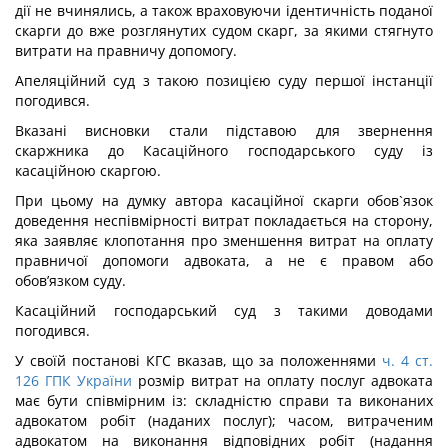
дії не вчинялись, а також враховуючи ідентичність поданої
скарги до вже розглянутих судом скарг, за якими стягнуто
витрати на правничу допомогу.
Апеляційний суд з такою позицією суду першої інстанції
погодився.
Вказані висновки стали підставою для звернення
скаржника до Касаційного господарського суду із
касаційною скаргою.
При цьому на думку автора касаційної скарги обов`язок
доведення неспівмірності витрат покладається на сторону,
яка заявляє клопотання про зменшення витрат на оплату
правничої допомоги адвоката, а не є правом або
обов’язком суду.
Касаційний господарський суд з такими доводами
погодився.
У своїй постанові КГС вказав, що за положеннями
ч. 4 ст.
126 ГПК України
розмір витрат на оплату послуг адвоката
має бути співмірним із: складністю справи та виконаних
адвокатом робіт (наданих послуг); часом, витраченим
адвокатом на виконання відповідних робіт (надання