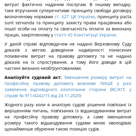
витрат фактично наданим послугам. В іншому випадку,
таке втручання суперечитиме принципу свободи договору
визначеному нормами
ст. 627 ЦК України
, принципу pacta
sunt servanda та принципу захисту права працівника або
іншої особи на оплату та своєчасність оплати за виконану
працю, закріпленому у
статті 43 Конституції України
.
У даній справі відповідачем не надано Верховному Суду
доказів з метою доведення надмірності понесених
позивачем витрат на правову допомогу та не надано
доказів на їх спростування, а тому його доводи в цій
частині визнано необґрунтованими.
Аналізуйте судовий акт:
Зменшення розміру витрат на
професійну правову допомогу можливе ЛИШЕ у разі
заявлення відповідного клопотання сторони (ВС/КГС у
справі № 911/4242/15 від 24.11.2020)
Жодного разу коли я аналізую судові рішення пов’язані із
вирішенням питань, пов’язаних із відшкодуванням витрат
на професійну правову допомогу, а саме зменшення
розміру такого відшкодування судами мною оволодіває
щонайменше обурення такою позицію судів.