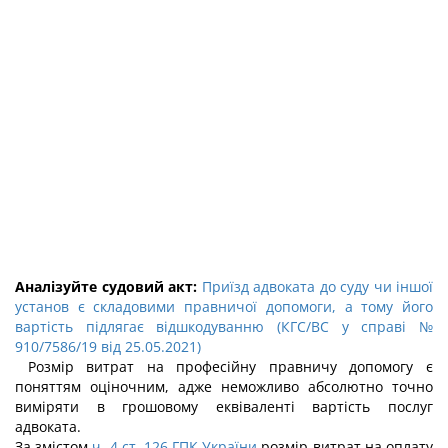
Аналізуйте судовий акт:
Приїзд адвоката до суду чи іншої
установ є складовими правничої допомоги, а тому його
вартість підлягає відшкодуванню (КГС/ВС у справі №
910/7586/19 від 25.05.2021)
Розмір витрат на професійну правничу допомогу є
поняттям оціночним, адже неможливо абсолютно точно
виміряти в грошовому еквіваленті вартість послуг
адвоката.
За змістом
ч. 4 ст. 126 ГПК України
розмір витрат на оплату