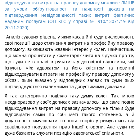
відшкодування витрат на правову допомогу можливе ЛИШЕ
за умови обґрунтованості та наявності доказів на
підтвердження невідповідності таких витрат фактично
наданим послугам (ОП КГС у справі № 910/13071/19 від
20.11.2020)
Аналіз судових рішень, у яких касаційні суди висловлюють
свої позиції щодо стягнення витрат на професійну правову
допомогу, викликають жвавий інтерес у колег. Найчастіше,
що можна прочитати у коментарях читачів є думка про те,
що суди не в праві втручатись у договірні відносини, які
існують між адвокатом та його клієнтом та повинні
відшкодовувати витрати на професійну правову допомогу у
обсязі, який вказано у відповідних заявах та суми яких
підтверджуються належними та допустимими доказами.
Я так категорично поділяю таку думку колег. Так, мною
неодноразово у своїх дописах зазначалось, що саме повне
відшкодування витрат на правову допомогу не тільки буде
відповідати самій по собі меті такого стягнення, а й
додатково стимулювати сторони спорів утримуватись від
свавільного порушення прав іншої сторони. Але суди не
дуже бажають слухати позицію адвокатської спільноти.