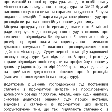
протилежній стороні прокуратура, яка діє в особі органу
місцевого самоврядування - прокуратура чи ОМС? Другий
висновок стосується питання справляння судового збору за
подання апеляційної скарги на додаткове рішення суду про
розподіл витрат на професійну правничу допомогу.
Місцева прокуратура в інтересах держави в особі міської
ради звернулася до господарського суду з позовом про
стягнення з відповідача безпідставно збережених коштів у
розмірі орендної плати за користування земельною
ділянкою комунальної власності, розпорядження якою
здійснює міська рада. Судом першої інстанції у задоволені
позову прокуратури було відмовлено. В процесі розгляду
справи відповідач поніс витрати на професійну правничу
допомогу (адвоката) у розмірі 20 000 грн.- тому подав заяву
на прийняття додаткового рішення про їх розподіл
(фактично - покладення їх на прокуратуру).
Додатковим рішенням господарський суд постановив
стягнути із прокуратури витрати на проф.правничу
допомогу у розмірі 11000 грн. Апеляційний суд - навпаки,
скасував додаткове рішення суду першої інстанції,
відмовив у стягненні із прокуратури цих витрат,
обґрунтовуючи тим, що такі підлягають стягненню із