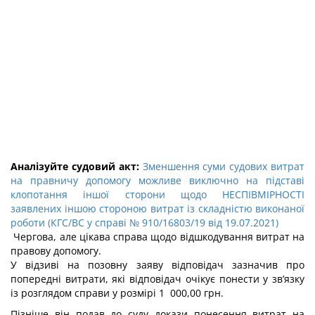
Аналізуйте судовий акт:
Зменшення суми судових витрат
на правничу допомогу можливе виключно на підставі
клопотання іншої сторони щодо НЕСПІВМІРНОСТІ
заявлених іншою стороною витрат із складністю виконаної
роботи (КГС/ВС у справі № 910/16803/19 від 19.07.2021)
Чергова, але цікава справа щодо відшкодування витрат на
правову допомогу.
У відзиві на позовну заяву відповідач зазначив про
попередні витрати, які відповідач очікує понести у зв’язку
із розглядом справи у розмірі 1 000,00 грн.
Пізніше він подав до суду докази понесення витрат на