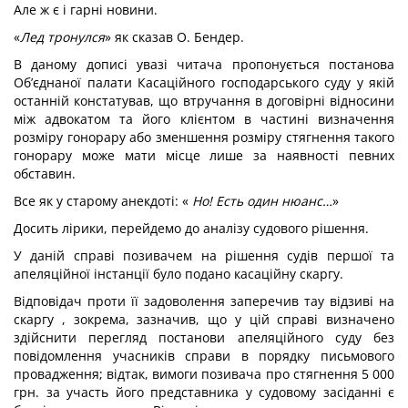
Але ж є і гарні новини.
«
Лед тронулся
» як сказав О. Бендер.
В даному дописі увазі читача пропонується постанова
Об’єднаної палати Касаційного господарського суду у якій
останній констатував, що втручання в договірні відносини
між адвокатом та його клієнтом в частині визначення
розміру гонорару або зменшення розміру стягнення такого
гонорару може мати місце лише за наявності певних
обставин.
Все як у старому анекдоті: «
Но! Есть один нюанс…
»
Досить лірики, перейдемо до аналізу судового рішення.
У даній справі позивачем на рішення судів першої та
апеляційної інстанції було подано касаційну скаргу.
Відповідач проти її задоволення заперечив тау відзиві на
скаргу , зокрема, зазначив, що у цій справі визначено
здійснити перегляд постанови апеляційного суду без
повідомлення учасників справи в порядку письмового
провадження; відтак, вимоги позивача про стягнення 5 000
грн. за участь його представника у судовому засіданні є