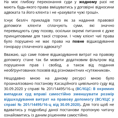
На моє глибоку переконання суди у
жодному
разі не
мають будь-якого права вмішуватись у договірні відносини
адвоката та його клієнта і не «рахувати чужі гроші».
Існує безліч прикладів того як за надання правової
допомоги клієнти сплачують суми, які значно
перевищують суму позову, оскільки окремі питання є дуже
принциповими для такої сторони. І чому клієнт чиї права
було порушено не має права на
повне
відшкодування
гонорару сплаченого адвокату?
Вважаю, що саме повне відшкодування витрат на правову
допомогу стане так би мовити додатковим фільтром від
порушення прав і свобод, а також від подання
необґрунтованих позовів від різноманітних «сутяжников».
Нещодавно мною на даному ресурсі мною було
проаналізовано постанову Касаційного цивільного суду від
30.09.2020 у справі № 201/14495/16-ц (
ВС/КЦС: В окремих
випадках суд вправі самостійно зменшувати розмір
відшкодування витрат на правову допомогу (ВС/КЦС у
справі № 201/14495/16-ц від 30.09.2020)
.
Для того щоб не
вдаватись у подробиці даної постанови пропоную читачу
ознайомитись із даним рішенням самостійно.