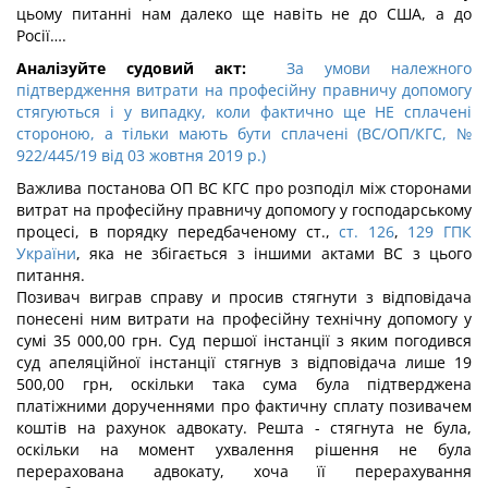
цьому питанні нам далеко ще навіть не до США, а до
Росії….
Аналізуйте судовий акт:
За умови належного
підтвердження витрати на професійну правничу допомогу
стягуються і у випадку, коли фактично ще НЕ сплачені
стороною, а тільки мають бути сплачені (ВС/ОП/КГС, №
922/445/19 від 03 жовтня 2019 р.)
Важлива постанова ОП ВС КГС про розподіл між сторонами
витрат на професійну правничу допомогу у господарському
процесі, в порядку передбаченому ст.,
ст. 126
,
129 ГПК
України
, яка не збігається з іншими актами ВС з цього
питання.
Позивач виграв справу и просив стягнути з відповідача
понесені ним витрати на професійну технічну допомогу у
сумі 35 000,00 грн. Суд першої інстанції з яким погодився
суд апеляційної інстанції стягнув з відповідача лише 19
500,00 грн, оскільки така сума була підтверджена
платіжними дорученнями про фактичну сплату позивачем
коштів на рахунок адвокату. Решта - стягнута не була,
оскільки на момент ухвалення рішення не була
перерахована адвокату, хоча її перерахування