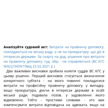
Аналізуйте судовий акт:
Витрати на правничу допомогу,
покладаються на міську раду, а не на прокуратуру, що діє в
інтересах держави. За скаргу на дод. рішення про витрати
на правничу допомогу, суд. збір - не справляється (ВС КГС
№922/3439/19від 22.02.2021 р.)
Два важливих висновки зробила колегія суддів ВС КГС у
цьому рішенні. Перший висновок стосується визначення
конкретного суб’єкта - на якого повинні покладатися
витрати на професійну правничу допомогу, у випадку,
якщо прокуратура, діючи в інтересах держави в особі
міської ради, подавала позов, у задоволенні якого
відмовлено. Тобто - простими словами - хто має
компенсувати витрати відповідача на адвоката, якщо на