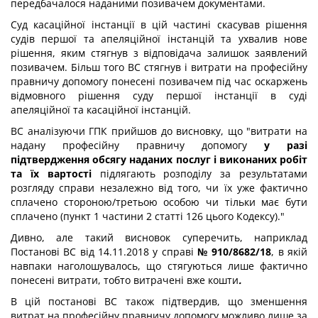
передбачалося наданими позивачем документами.
Суд касаційної інстанції в цій частині скасував рішення
судів першої та апеляційної інстанцій та ухвалив нове
рішення, яким стягнув з відповідача залишок заявлений
позивачем. Більш того ВС стягнув і витрати на професійну
правничу допомогу понесені позивачем під час оскаржень
відмовного рішення суду першої інстанції в суді
апеляційної та касаційної інстанцій.
ВС аналізуючи ГПК прийшов до висновку, що "витрати на
надану професійну правничу допомогу
у разі
підтвердження обсягу наданих послуг і виконаних робіт
та їх вартості
підлягають розподілу за результатами
розгляду справи незалежно від того, чи їх уже фактично
сплачено стороною/третьою особою чи тільки має бути
сплачено (пункт 1 частини 2 статті 126 цього Кодексу)."
Дивно, але такий висновок суперечить, наприклад
Постанові ВС від 14.11.2018 у справі
№ 910/8682/18
, в якій
навпаки наголошувалось, що стягуються лише фактично
понесені витрати, тобто витрачені вже кошти
.
В цій постанові ВС також підтвердив, що зменшення
витрат на професійну правничу допомогу можливо лише за