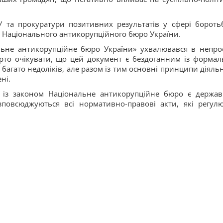
У та прокуратури позитивних результатів у сфері бороть
я Національного антикорупційного бюро України.
льне антикорупційне бюро України» ухвалювався в непро
арто очікувати, що цей документ є бездоганним із формал
багато недоліків, але разом із тим основні принципи діяльн
ні.
о із законом Національне антикорупційне бюро є держа
повсюджуються всі нормативно-правові акти, які регул