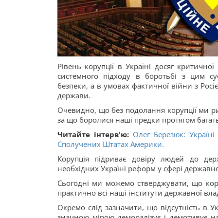
Рівень корупції в Україні досяг критично
системного підходу в боротьбі з цим с
безпеки, а в умовах фактичної війни з Росіє
держави.
Очевидно, що без подолання корупції ми ри
за що боролися наші предки протягом багать
Читайте інтерв'ю:
Олег Березюк: Україні
Сполучених Штатах Америки.
Корупція підриває довіру людей до дер
необхідних Україні реформ у сфері державно
Сьогодні ми можемо стверджувати, що кору
практично всі наші інститути державної вл
Окремо слід зазначити, що відсутність в 
значною мірою деморалізує і демотивує н