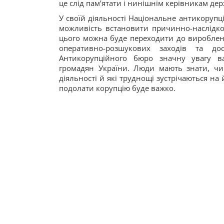
це слід пам’ятати і нинішнім керівникам де
У своїй діяльності Національне антикорупц
можливість встановити причинно-наслідко
цього можна буде переходити до вироблен
оперативно-розшукових заходів та до
Антикорупційного бюро значну увагу ва
громадян України. Люди мають знати, чи
діяльності й які труднощі зустрічаються на
подолати корупцію буде важко.