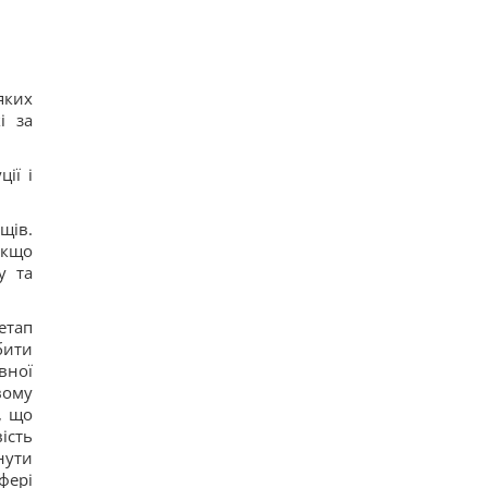
яких
і за
ії і
щів.
якщо
у та
етап
бити
вної
вому
, що
ість
нути
фері