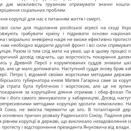
це дає можливість грузинам отримувати значні кошти
вирішення соціальних проблем.
ня корупції для нас є питанням життя і смерті.
свої сили для подолання російської агресії на сході Укра
овжують грабувати країну і підривати основи націонал
на і морально зневірена нація не зможе ефективно протист
му нам необхідно відкрити другий фронт і всі сили спрямуват
ція. Разом із тим слід мати на увазі, що в цьому процесі 
торичний досвід свідчить, що жорстокість покарання далек
ись у Древній Персії з корумпованих суддів знімали шкі
дя, але це мало допомагало. Наступний суддя знову брав хаб
мперії. Петро І, відомий своїми жорсткими методами держав
бірського губернатора князя Матвія Гагаріна саме за коруп
Ця страта була публічною і жорстокою, але це не зупи
е покарання за корупційне діяння отримав і обер-фіскал П
тім і його самого звинуватили у хабарництві. Досвід насту
 репресивними методами корупцію здолати неможливо. На
й Союз, не змогла перемогти це зло. В тоталітарній дер
ю з основних причин розвалу Радянського Союзу. Падіння ре
 рівнем корупції в державі, що викликало незадоволення с
 протесту і відсторонення президента Януковича від влади.