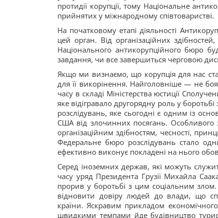
протидії корупції, тому Національне антико
прийнятих у міжнародному співтоваристві.
На початковому етапі діяльності Антикоруп
цей орган. Від організаційних здібностей
Національного антикорупційного бюро бу
завдання, чи все завершиться черговою диск
Якщо ми визнаємо, що корупція для нас ста
для її викорінення. Найголовніше — не боя
часу в складі Міністерства юстиції Сполуч
яке відігравало другорядну роль у боротьбі
розслідувань, яке сьогодні є одним із осно
США від злочинних посягань. Особливого 
організаційним здібностям, чесності, принц
Федеральне бюро розслідувань стало од
ефективно виконує покладені на нього обов
Серед іноземних держав, які можуть служит
часу уряд Президента Грузії Михайла Саак
прорив у боротьбі з цим соціальним злом
відновити довіру людей до влади, що сп
країни. Яскравим прикладом економічного 
швидкими темпами йде будівництво туристи