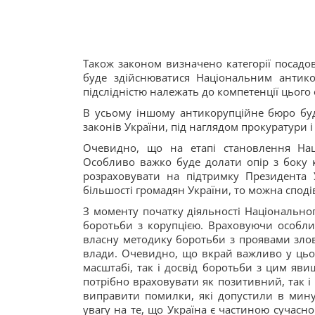
Також законом визначено категорії посадов
буде здійснюватися Національним антико
підслідністю належать до компетенції цього 
В усьому іншому антикорупційне бюро буде
законів України, під наглядом прокуратури і 
Очевидно, що на етапі становлення Нац
Особливо важко буде долати опір з боку 
розраховувати на підтримку Президента 
більшості громадян України, то можна сподів
З моменту початку діяльності Національно
боротьби з корупцією. Враховуючи особли
власну методику боротьби з проявами зл
влади. Очевидно, що вкрай важливо у цьом
масштабі, так і досвід боротьби з цим яви
потрібно враховувати як позитивний, так і
виправити помилки, які допустили в мину
увагу на те, що Україна є частиною сучасно