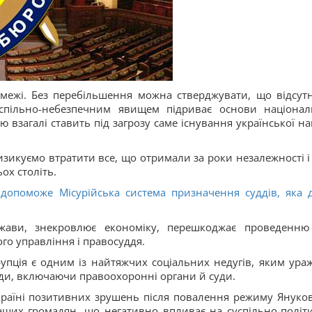
ї межі. Без перебільшення можна стверджувати, що відсутн
успільно-небезпечним явищем підриває основи націонал
ю взагалі ставить під загрозу саме існування української нац
зикуємо втратити все, що отримали за роки незалежності і 
ох століть.
 допоможе Місурійська система призначення суддів, яка д
жави, знекровлює економіку, перешкоджає проведенню
го управління і правосуддя.
пція є одним із найтяжчих соціальних недугів, яким ура
ади, включаючи правоохоронні органи й суди.
Україні позитивних зрушень після повалення режиму Януко
аших громадян, що негативно впливає на суспільно-політ