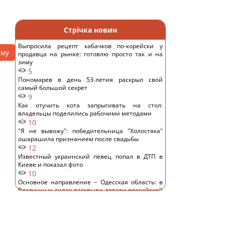
Стрічка новин
Выпросила рецепт кабачков по-корейски у
аму
продавца на рынке: готовлю просто так и на
зиму
5
Пономарев в день 53-летия раскрыл свой
самый большой секрет
9
Как отучить кота запрыгивать на стол:
владельцы поделились рабочими методами
10
"Я не вывожу": победительница "Холостяка"
ошарашила признанием после свадьбы
12
Известный украинский певец попал в ДТП в
Киеве и показал фото
10
Основное направление – Одесская область: в
Воздушных силах раскрыли детали российской
атаки
11
Замораживаю ягоды так - зимой пахнут, как с
грядки, не превращаются в кашу: простой трюк