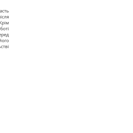
асть
ісля
Крім
боті
еред
його
стві