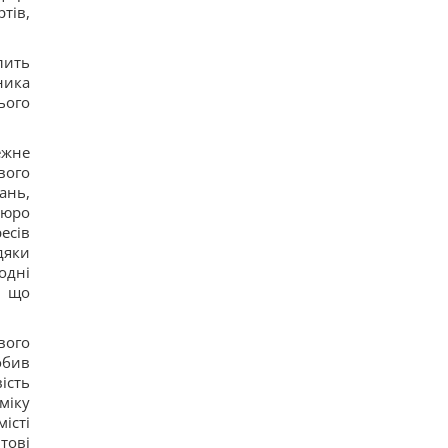
тів,
лить
ника
ього
ежне
вого
ань,
бюро
есів
дяки
одні
, що
вого
обив
ість
міку
істі
тові