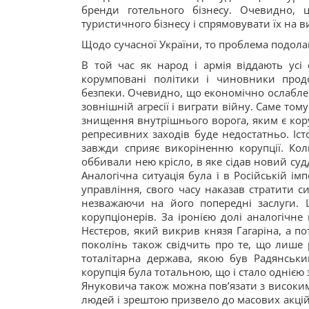
бренди готельного бізнесу. Очевидно, 
туристичного бізнесу і спрямовувати їх на 
Щодо сучасної України, то проблема подолан
В той час як народ і армія віддають усі 
корумповані політики і чиновники прод
безпеки. Очевидно, що економічно ослабле
зовнішній агресії і виграти війну. Саме то
знищення внутрішнього ворога, яким є коруп
репресивних заходів буде недостатньо. Іс
завжди сприяє викоріненню корупції. Кол
оббивали нею крісло, в яке сідав новий суд
Аналогічна ситуація була і в Російській і
управління, свого часу наказав стратити си
незважаючи на його попередні заслуги. 
корупціонерів. За іронією долі аналогічн
Нєстєров, який викрив князя Гагаріна, а по
поколінь також свідчить про те, що лише
тоталітарна держава, якою був Радянськи
корупція була тотальною, що і стало одніє
Януковича також можна пов’язати з високим
людей і зрештою призвело до масових акцій