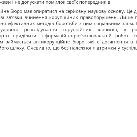
ржави і не допускати помилок своїх попередників.
ійне бюро має опиратися на серйозну наукову основу. Це д
ві зв’язки вчинення корупційних правопорушень. Лише п
ня ефективних методів боротьби з цим соціальним злом. 
судового розслідування корупційних злочинів, у ро
рто приділити інформаційно-роз’яснювальній роботі с
м займається антикорупційне бюро, які є досягнення в 
 його шляху. Очевидно, що без належної підтримки у суспіль