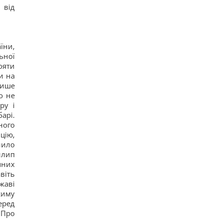
 від
їни,
ьної
ояти
и на
лише
о не
ру і
арі.
ного
цію,
нило
илип
пних
віть
жаві
жиму
еред
 Про