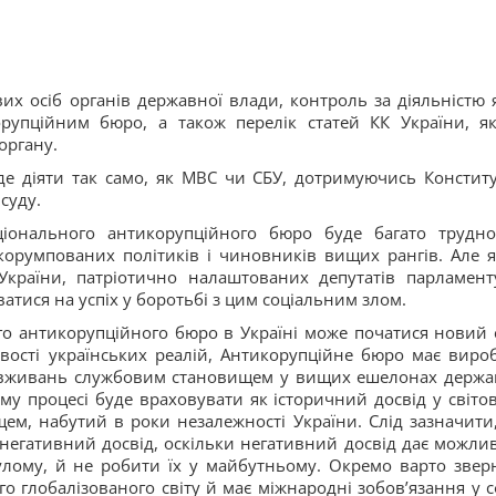
их осіб органів державної влади, контроль за діяльністю 
рупційним бюро, а також перелік статей КК України, як
органу.
 діяти так само, як МВС чи СБУ, дотримуючись Конституц
суду.
іонального антикорупційного бюро буде багато трудно
корумпованих політиків і чиновників вищих рангів. Але 
України, патріотично налаштованих депутатів парламент
атися на успіх у боротьбі з цим соціальним злом.
го антикорупційного бюро в Україні може початися новий 
вості українських реалій, Антикорупційне бюро має виро
овживань службовим становищем у вищих ешелонах держа
у процесі буде враховувати як історичний досвід у світо
щем, набутий в роки незалежності України. Слід зазначити
 негативний досвід, оскільки негативний досвід дає можлив
лому, й не робити їх у майбутньому. Окремо варто звер
го глобалізованого світу й має міжнародні зобов’язання у с