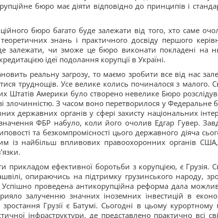
рупційне бюро має діяти відповідно до принципів і стандар
ційного бюро багато буде залежати від того, хто саме очо
, теоретичних знань і практичного досвіду першого керів
де залежати, чи зможе це бюро виконати покладені на н
редитацією ідеї подолання корупції в Україні.
новить реальну загрозу, то маємо зробити все від нас зал
тися труднощів. Усе велике колись починалося з малого. С
ених Штатів Америки було створено невелике Бюро розслідув
 зі злочинністю. З часом воно перетворилося у Федеральне 
вних державних органів у сфері захисту національних інтер
значення ФБР набуло, коли його очолив Едгар Гувер. Зав
иповості та безкомпромісності цього державного діяча сьог
ним із найбільш впливових правоохоронних органів США
’язки.
и прикладом ефективної боротьби з корупцією, є Грузія. С
ашвілі, опираючись на підтримку грузинського народу, зр
. Успішно проведена антикорупційна реформа дала можлив
рияло залученню значних іноземних інвестицій в еконо
зростання Грузії є Батумі. Сьогодні в цьому курортному м
чної інфраструктури, де представлено практично всі сві