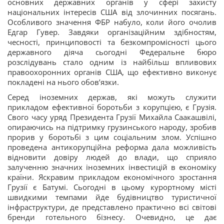
основних державних органів у сфері захисту
національних інтересів США від злочинних посягань.
Особливого значення ФБР набуло, коли його очолив
Едгар Гувер. Завдяки організаційним здібностям,
чесності, принциповості та безкомпромісності цього
державного діяча сьогодні Федеральне бюро
розслідувань стало одним із найбільш впливових
правоохоронних органів США, що ефективно виконує
покладені на нього обов’язки.
Серед іноземних держав, які можуть служити
прикладом ефективної боротьби з корупцією, є Грузія.
Свого часу уряд Президента Грузії Михайла Саакашвілі,
опираючись на підтримку грузинського народу, зробив
прорив у боротьбі з цим соціальним злом. Успішно
проведена антикорупційна реформа дала можливість
відновити довіру людей до влади, що сприяло
залученню значних іноземних інвестицій в економіку
країни. Яскравим прикладом економічного зростання
Грузії є Батумі. Сьогодні в цьому курортному місті
швидкими темпами йде будівництво туристичної
інфраструктури, де представлено практично всі світові
бренди готельного бізнесу. Очевидно, це дає