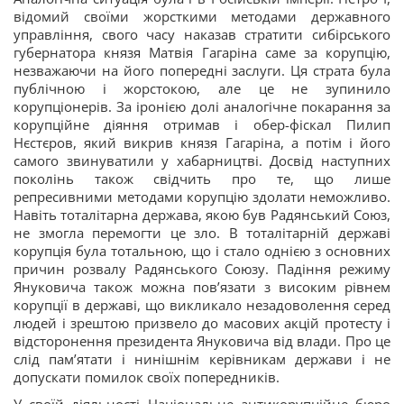
відомий своїми жорсткими методами державного
управління, свого часу наказав стратити сибірського
губернатора князя Матвія Гагаріна саме за корупцію,
незважаючи на його попередні заслуги. Ця страта була
публічною і жорстокою, але це не зупинило
корупціонерів. За іронією долі аналогічне покарання за
корупційне діяння отримав і обер-фіскал Пилип
Нєстєров, який викрив князя Гагаріна, а потім і його
самого звинуватили у хабарництві. Досвід наступних
поколінь також свідчить про те, що лише
репресивними методами корупцію здолати неможливо.
Навіть тоталітарна держава, якою був Радянський Союз,
не змогла перемогти це зло. В тоталітарній державі
корупція була тотальною, що і стало однією з основних
причин розвалу Радянського Союзу. Падіння режиму
Януковича також можна пов’язати з високим рівнем
корупції в державі, що викликало незадоволення серед
людей і зрештою призвело до масових акцій протесту і
відсторонення президента Януковича від влади. Про це
слід пам’ятати і нинішнім керівникам держави і не
допускати помилок своїх попередників.
У своїй діяльності Національне антикорупційне бюро