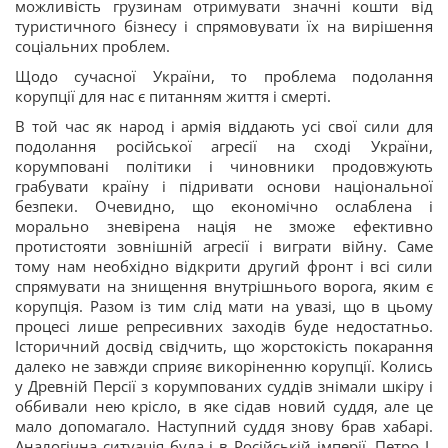
можливість грузинам отримувати значні кошти від
туристичного бізнесу і спрямовувати їх на вирішення
соціальних проблем.
Щодо сучасної України, то проблема подолання
корупції для нас є питанням життя і смерті.
В той час як народ і армія віддають усі свої сили для
подолання російської агресії на сході України,
корумповані політики і чиновники продовжують
грабувати країну і підривати основи національної
безпеки. Очевидно, що економічно ослаблена і
морально зневірена нація не зможе ефективно
протистояти зовнішній агресії і виграти війну. Саме
тому нам необхідно відкрити другий фронт і всі сили
спрямувати на знищення внутрішнього ворога, яким є
корупція. Разом із тим слід мати на увазі, що в цьому
процесі лише репресивних заходів буде недостатньо.
Історичний досвід свідчить, що жорстокість покарання
далеко не завжди сприяє викоріненню корупції. Колись
у Древній Персії з корумпованих суддів знімали шкіру і
оббивали нею крісло, в яке сідав новий суддя, але це
мало допомагало. Наступний суддя знову брав хабарі.
Аналогічна ситуація була і в Російській імперії. Петро І,