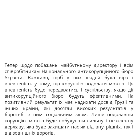
Тепер щодо побажань майбутньому директору і всім
співробітникам Національного антикорупційного бюро
України. Важливо, щоб у цих людей була віра і
впевненість у тому, що корупцію подолати можна. Ця
впевненість буде передаватись і суспільству, якщо дії
антикорупційного бюро будуть ефективними. На
позитивний результат їх має надихати досвід Грузії та
інших країни, які досягли високих результатів у
боротьбі з цим соціальним злом. Лише подолавши
корупцію, можна буде побудувати сильну і незалежну
державу, яка буде захищати нас як від внутрішніх, так і
від зовнішніх ворогів.