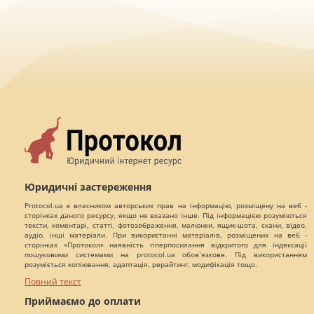
Юридичні застереження
Protocol.ua є власником авторських прав на інформацію, розміщену на веб -
сторінках даного ресурсу, якщо не вказано інше. Під інформацією розуміються
тексти, коментарі, статті, фотозображення, малюнки, ящик-шота, скани, відео,
аудіо, інші матеріали. При використанні матеріалів, розміщених на веб -
сторінках «Протокол» наявність гіперпосилання відкритого для індексації
пошуковими системами на protocol.ua обов`язкове. Під використанням
розуміється копіювання, адаптація, рерайтинг, модифікація тощо.
Повний текст
Приймаємо до оплати