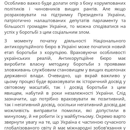
Особливо важко буде долати опір з боку корумпованих
політиків і чиновників вищих рангів. Але якщо
розраховувати на підтримку Президента України,
патріотично налаштованих депутатів парламенту та
більшості громадян України, то можна сподіватися на
успіх у боротьбі з цим соціальним злом.
З моменту початку діяльності Національного
антикорупційного бюро в Україні може початися новий
етап боротьби з корупцією. Враховуючи особливості
українських реалій, Антикорупційне бюро має
виробити власну методику боротьби з проявами
зловживань службовим становищем у вищих ешелонах
державної влади. Очевидно, що вкрай важливо у
цьому процесі буде враховувати як історичний досвід у
світовому масштабі, так і досвід боротьби з цим
явищем, набутий в роки незалежності України. Слід
зазначити, що потрібно враховувати як позитивний,
так і негативний досвід, оскільки негативний досвід дає
можливість виправити помилки, які допустили в
минулому, й не робити їх у майбутньому. Окремо варто
звернути увагу на те, що Україна є частиною сучасного
глобалізованого світу й має міжнародні зобов’язання у