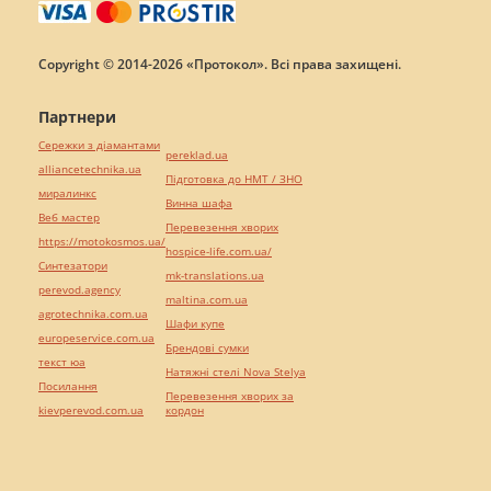
Copyright © 2014-2026 «Протокол». Всі права захищені.
Партнери
Сережки з діамантами
pereklad.ua
alliancetechnika.ua
Підготовка до НМТ / ЗНО
миралинкс
Винна шафа
Веб мастер
Перевезення хворих
https://motokosmos.ua/
hospice-life.com.ua/
Синтезатори
mk-translations.ua
perevod.agency
maltina.com.ua
agrotechnika.com.ua
Шафи купе
europeservice.com.ua
Брендові сумки
текст юа
Натяжні стелі Nova Stelya
Посилання
Перевезення хворих за
kievperevod.com.ua
кордон