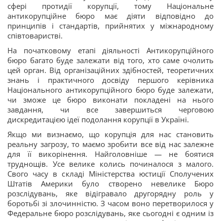
сфері протидії корупції, тому Національне
антикорупційне бюро має діяти відповідно до
принципів і стандартів, прийнятих у міжнародному
співтоваристві.
На початковому етапі діяльності Антикорупційного
бюро багато буде залежати від того, хто саме очолить
цей орган. Від організаційних здібностей, теоретичних
знань і практичного досвіду першого керівника
Національного антикорупційного бюро буде залежати,
чи зможе це бюро виконати покладені на нього
завдання, чи все завершиться черговою
дискредитацією ідеї подолання корупції в Україні.
Якщо ми визнаємо, що корупція для нас становить
реальну загрозу, то маємо зробити все від нас залежне
для її викорінення. Найголовніше — не боятися
труднощів. Усе велике колись починалося з малого.
Свого часу в складі Міністерства юстиції Сполучених
Штатів Америки було створено невелике Бюро
розслідувань, яке відігравало другорядну роль у
боротьбі зі злочинністю. З часом воно перетворилося у
Федеральне бюро розслідувань, яке сьогодні є одним із