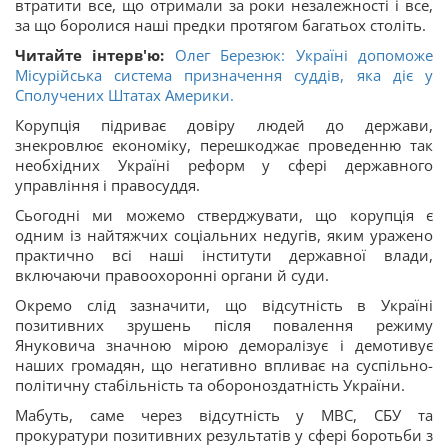
втратити все, що отримали за роки незалежності і все,
за що боролися наші предки протягом багатьох століть.
Читайте інтерв'ю:
Олег Березюк: Україні допоможе
Місурійська система призначення суддів, яка діє у
Сполучених Штатах Америки.
Корупція підриває довіру людей до держави,
знекровлює економіку, перешкоджає проведенню так
необхідних Україні реформ у сфері державного
управління і правосуддя.
Сьогодні ми можемо стверджувати, що корупція є
одним із найтяжчих соціальних недугів, яким уражено
практично всі наші інститути державної влади,
включаючи правоохоронні органи й суди.
Окремо слід зазначити, що відсутність в Україні
позитивних зрушень після повалення режиму
Януковича значною мірою деморалізує і демотивує
наших громадян, що негативно впливає на суспільно-
політичну стабільність та обороноздатність України.
Мабуть, саме через відсутність у МВС, СБУ та
прокуратури позитивних результатів у сфері боротьби з