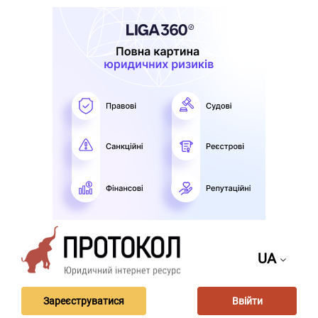
UA
Зареєструватися
Ввійти