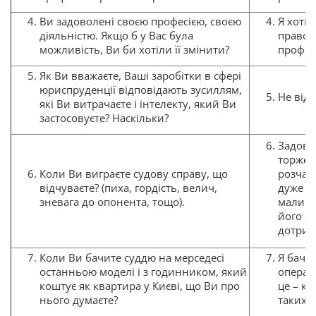
Ви задоволені своєю професією, своєю
Я хотів
діяльністю. Якщо б у Вас була
правоо
можливість, Ви би хотіли її змінити?
професі
Як Ви вважаєте, Ваші заробітки в сфері
юриспруденції відповідають зусиллям,
Не від
які Ви витрачаєте і інтелекту, який Ви
застосовуєте? Наскільки?
Задово
торжест
Коли Ви виграєте судову справу, що
розчар
відчуваєте? (пиха, гордість, велич,
дуже ч
зневага до опонента, тощо).
мали в
його ф
дотрим
Коли Ви бачите суддю на мерседесі
Я бачу 
останньою моделі і з годинником, який
операти
коштує як квартира у Києві, що Ви про
це – к
нього думаєте?
таких к