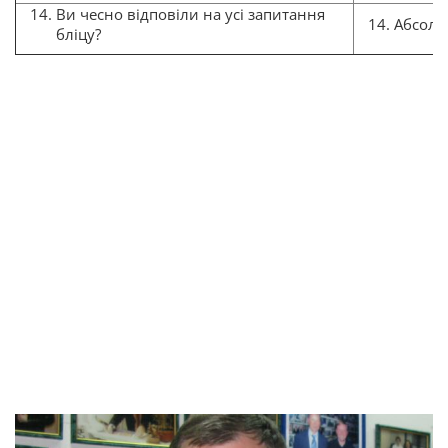
Ви чесно відповіли на усі запитання
Абсолю
бліцу?