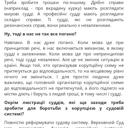
Треба зробити трошки по-іншому. Дрібні справи
(наприклад - про вкрадену курку) мають розглядати
мирові судді. А професійні судді мають розглядати
складні справи. Ті судді, які не розглядають
резонансних справ, вони реально є незалежними.
Ну, тоді в нас не так все погано?
Навпаки. В нас дуже погано. Коли мова іде при
принципові речі, в нас включається механізм, в якому
судді є залежними. Коли мова іде про непринципові
речі, тоді судді незалежні. Але це не змінює ситуацію в
країні. Якщо той, хто організував корупційну схему не
притягується до відповідальності, то на місцевому рівні
нічого не зміниться. І для простої людини дуже
важливо, що головний організатор корупційної схеми
до відповідальності не притягнутий, а його підлеглі на
містях діють і беруть з людей гроші, в тому числі і судді.
Окрім люстрації суддів, які ще заходи треба
зробити для боротьби з корупцією у судовій
системі?
Повністю реформувати судову систему. Верховний Суд