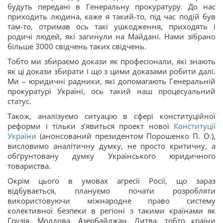
будуть передані в Генеральну прокуратуру. До нас
приходить людина, каже я такий-то, під час подій був
там-то, отримав ось такі ушкодження, приходять і
родичі людей, які загинули на Майдані. Нами зібрано
більше 3000 свідчень таких свідчень.
Тобто ми збираємо докази як професіонали, які знають
як ці докази збирати і що з цими доказами робити далі.
Ми – юридичні радники, які допомагають Генеральній
прокуратурі Україні, ось такий наш процесуальний
статус.
Також, аналізуємо ситуацію в сфері конституційної
реформи і тільки з’явиться проект нової
Конституції
України
(анонсований президентом Порошенко П. О.),
висловимо аналітичну думку, не просто критичну, а
обґрунтовану думку Українського юридичного
товариства.
Окрім цього в умовах агресії Росії, що зараз
відбувається, плануємо почати розробляти
використовуючи міжнародне право систему
колективної безпеки в регіоні з такими країнами як
Грузія, Молдова, Азербайджан, Литва, тобто країни