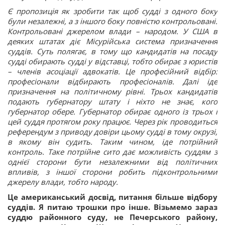
Є пропозиція як зробити так щоб судді з одного боку
були незалежні, а з іншого боку повністю контрольовані.
Контрольовані джерелом влади – народом. У США в
деяких штатах діє Місурійська система призначення
суддів. Суть полягає, в тому що кандидатів на посаду
судді обирають судді у відставці, тобто обирає з юристів
– членів асоціації адвокатів. Це професійний відбір:
професіонали відбирають професіоналів. Далі іде
призначення на політичному рівні. Трьох кандидатів
подають губернатору штату і ніхто не знає, кого
губернатор обере. Губернатор обирає одного із трьох і
цей суддя протягом року працює. Через рік проводиться
референдум з приводу довіри цьому судді в тому окрузі,
в якому він судить. Таким чином, іде потрійний
контроль. Таке потрійне сито дає можливість суддям з
однієї сторони бути незалежними від політичних
впливів, з іншої сторони робить підконтрольними
джерелу влади, тобто народу.
Це американський досвід, питання більше відбору
суддів. Я питаю трошки про інше. Візьмемо зараз
суддю районного суду, не Печерського району,