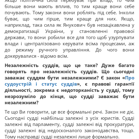
Якщо політична сила перебуває при владі, то чим
більше вони мають вплив, то тим краще вони себе
почувають. Тому закони вони роблять під себе. Інколи
буває, що чим гірше, тим краще для них. Якщо,
наприклад, така сила як Янукович був незацікавлена у
демократизації України, у становленні правової
держави, то вони робили все для того щоб узурпувати
влади і централізовано керувати всіма процесами, аж
до режиму ручного управління. До чого вони
докерувалися - відомо всім.
Незалежність суддів, що це таке? Дуже багато
говорять про незалежність суддів. Що сьогодні
заважає суддям бути незалежними? Є закон «
Про
судоустрій і статус суддів
», є правові гарантії
діяльності, зокрема є недоторканість у судді, тому
незрозуміло до кінця, що судді заважає бути
незалежним?
Те що Ви говорити, це все формальні речі. Закон не діє.
Сьогодні судді найбільш залежні з усіх юристів. Судді
залежні від парламенту, судді залежні від прокуратури,
судді залежні від недосконалого законодавства, тощо.
Тому насправді судді незалежні лише формально.