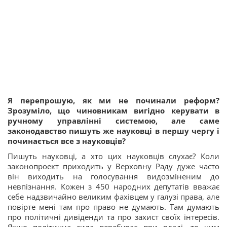
Я перепрошую, як ми не починали реформ?
Зрозуміло, що чиновникам вигідно керувати в
ручному управлінні системою, але саме
законодавство пишуть же науковці в першу чергу і
починається все з науковців?
Пишуть науковці, а хто цих науковців слухає? Коли
законопроект приходить у Верховну Раду дуже часто
він виходить на голосування видозміненим до
невпізнання. Кожен з 450 народних депутатів вважає
себе надзвичайно великим фахівцем у галузі права, але
повірте мені там про право не думають. Там думають
про політичні дивіденди та про захист своїх інтересів.