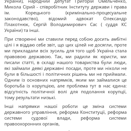
України), народний депутат Григорій Омельченко,
Микола Сірий - співробітник Інституту держави і права
ім. Корецького (кримінально-процесуальне
законодавство), відомий адвокат Олександр
Плахотнюк, Сергій Володимирович Сас ( суддя КС
України) та інші.
При створенні ми ставили перед собою досить амбітні
цілі і я віддаю себе звіт, що цих цілей не досягли, проте
ми прикладали всіх зусиль для того щоб Україна стала
правовою державою. Так, ми радили як юристи, ми
писали статті, в складі нашого товариства були люди,
які займали деякі державні посади, проте ми ніколи не
були в більшості і політичних рішень ми не приймали.
Одним із основних напрямків, яким ми займалися це
боротьба із корупцією, але проблема тут в нас єдина:
відсутність політичної волі для подолання корупції,
тому результати низькі.
Інші напрямки нашої роботи це зміна системи
державного управління, реформа Конституції, реформа
системи судової влади, реформа системи
правоохоронних органів,