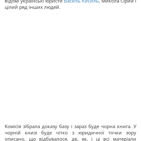
відомі українські юристи
Василь Кисиль,
Микола Сірий і
цілий ряд інших людей.
Комісія зібрала доказу базу і зараз буде чорна книга. У
чорній книзі буде чітко з юридичної точки зору
описано, що відбувалося, де, як, і ці всі матеріали