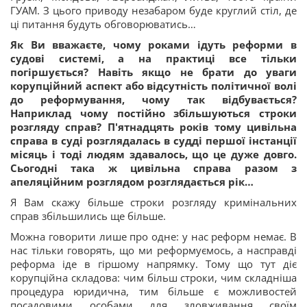
ГУАМ. З цього приводу незабаром буде круглий стіл, де
ці питання будуть обговорюватись…
Як Ви вважаєте, чому роками ідуть реформи в
судові системі, а на практиці все тільки
погіршується? Навіть якщо не брати до уваги
корупційний аспект або відсутність політичної волі
до реформування, чому так відбувається?
Наприклад чому постійно збільшуються строки
розгляду справ?
П'ятнадцять років тому цивільна
справа в суді розглядалась в судді першої інстанції
місяць і тоді людям здавалось, що це дуже довго.
Сьогодні така ж цивільна справа разом з
апеляційним розглядом розглядається рік…
Я Вам скажу більше строки розгляду кримінальних
справ збільшились ще більше.
Можна говорити лише про одне: у нас реформ немає. В
нас тільки говорять, що ми реформуємось, а насправді
реформа іде в гіршому напрямку. Тому що тут діє
корупційна складова: чим більш строки, чим складніша
процедура юридична, тим більше є можливостей
посадовими особами для зловживання своїм