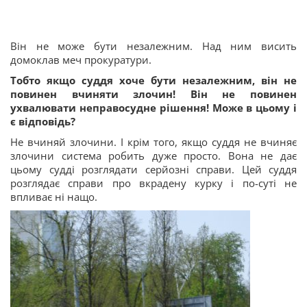
Він не може бути незалежним. Над ним висить
домоклав меч прокуратури.
Тобто якщо суддя хоче бути незалежним, він не
повинен вчиняти злочин! Він не повинен
ухвалювати неправосудне рішення! Може в цьому і
є відповідь?
Не вчиняй злочини. І крім того, якщо суддя не вчиняє
злочини система робить дуже просто. Вона не дає
цьому судді розглядати серйозні справи. Цей суддя
розглядає справи про вкрадену курку і по-суті не
впливає ні нащо.