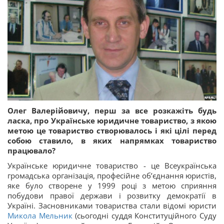
Олег Валерійовичу, перш за все розкажіть будь
ласка, про Українське юридичне товариство, з якою
метою це товариство створювалось і які цілі перед
собою ставило, в яких напрямках товариство
працювало?
Українське юридичне товариство - це Всеукраїнська
громадська організація, професійне об’єднання юристів,
яке було створене у 1999 році з метою сприяння
побудови правої держави і розвитку демократії в
Україні. Засновниками товариства стали відомі юристи
Микола Мельник
(сьогодні суддя Конституційного Суду