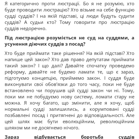
Я категорично проти люстрації. Бо я не розумію, хто
буде проводити люстрацію? Хто візьме на себе функцію
судді суддів? І на якій підставі, ці люди будуть судити
суддів? А судьи кто? Тому говорити про люстрацію
суддів недоречно.
Під люстрацією розуміється не суд на суддями, а
усунення діючих суддів з посад?
Хто буде приймати таке рішення? На якій підставі? Хто
напише цей закон? Хто дав право депутатам приймати
такий закон? І що далі? Давайте спочатку проведемо
реформу, давайте не будемо ламати те, що є зараз,
підготуємо концепцію, приймемо закон. І суддя буде
виконувати свої обов’язки до того часу, поки не буде
встановлено чи порушив цій судді закон чи ні. Тому,
поки ми не побудуємо нову систему, ломати стару не
можна. Я хочу багато, що змінити, але я хочу, щоб
нормальні судді залишились, а корумповані судді
позбавлені посад і притягнені до відповідальності. Але
цей шлях має бути еволюційним, революційним
шляхом ми не досягнемо нічого.
Зараз відбувається боротьба суддів