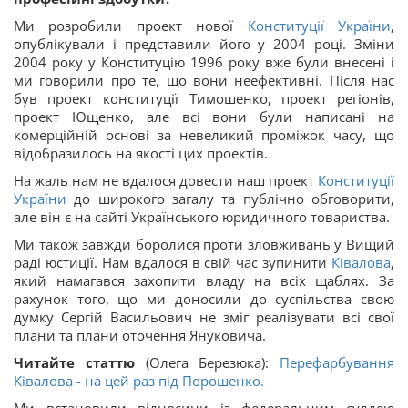
Ми розробили проект нової
Конституції України
,
опублікували і представили його у 2004 році. Зміни
2004 року у Конституцію 1996 року вже були внесені і
ми говорили про те, що вони неефективні. Після нас
був проект конституції Тимошенко, проект регіонів,
проект Ющенко, але всі вони були написані на
комерційній основі за невеликий проміжок часу, що
відобразилось на якості цих проектів.
На жаль нам не вдалося довести наш проект
Конституції
України
до широкого загалу та публічно обговорити,
але він є на сайті Українського юридичного товариства.
Ми також завжди боролися проти зловживань у Вищий
раді юстиції. Нам вдалося в свій час зупинити
Ківалова
,
який намагався захопити владу на всіх щаблях. За
рахунок того, що ми доносили до суспільства свою
думку Сергій Васильович не зміг реалізувати всі свої
плани та плани оточення Януковича.
Читайте статтю
(Олега Березюка):
Перефарбування
Ківалова - на цей раз під Порошенко.