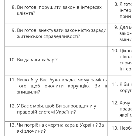
Я готов
Ви готові порушити закон в інтересах
інтере
клієнта?
принци
Для мен
Ви готові знехтувати законністю заради
закон 
житейської справедливості?
змінити
Цікаве 
ніколи 
Ви давали хабарі?
сприяв
інтерес
Якщо б у Вас була влада, чому замість
Я би к
того щоб очолити корупцію, Ви її
корупц
знищили?
Хочу р
У Вас є мрія, щоб Ви запровадили у
правосу
правовій системі України?
якої м
Чи потрібна смертна кара в Україні? За
Необов
які злочини?