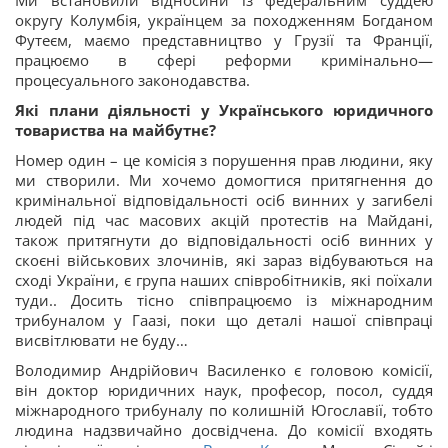
Ми встановили відносини із федеральним суддею
округу Колумбія, українцем за походженням Богданом
Футеєм, маємо представництво у Грузії та Франції,
працюємо в сфері реформи кримінально—
процесуального законодавства.
Які плани діяльності у Українського юридичного
товариства на майбутнє?
Номер один – це комісія з порушення прав людини, яку
ми створили. Ми хочемо домогтися притягнення до
кримінальної відповідальності осіб винних у загибелі
людей під час масових акцій протестів на Майдані,
також притягнути до відповідальності осіб винних у
скоєні військових злочинів, які зараз відбуваються на
сході України, є група наших співробітників, які поїхали
туди.. Досить тісно співпрацюємо із міжнародним
трибуналом у Гаазі, поки що деталі нашої співпраці
висвітлювати не буду…
Володимир Андрійович Василенко є головою комісії,
він доктор юридичних наук, професор, посол, суддя
міжнародного трибуналу по колишній Югославії, тобто
людина надзвичайно досвідчена. До комісії входять