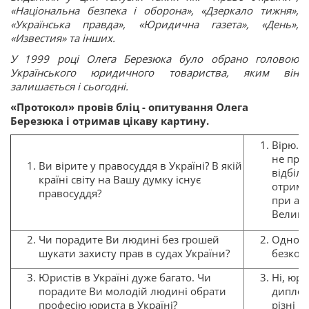
«Національна безпека і оборона», «Дзеркало тижня»,
«Українська правда», «Юридична газета», «День»,
«Известия» та інших.
У 1999 році Олега Березюка було обрано головою
Українського юридичного товариства, яким він
залишається і сьогодні.
«Протокол» провів бліц - опитування Олега
Березюка і отримав цікаву картину.
Вірю. 
не про 
Ви вірите у правосуддя в Україні? В якій
відбілю
країні світу на Вашу думку існує
отрима
правосуддя?
при ан
Велико
Чи порадите Ви людині без грошей
Однозна
шукати захисту прав в судах України?
безкош
Юристів в Україні дуже багато. Чи
Ні, юри
порадите Ви молодій людині обрати
диплом
професію юриста в Україні?
різні р