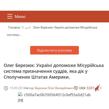
Меню
...
Головна
Олег Березюк: Україні допоможе Місурійська
система...
Відключити рекламу
Олег Березюк: Україні допоможе Місурійська
система призначення суддів, яка діє у
Сполучених Штатах Америки.
0
3287
15.09.2014
Автор:
Березюк Олег Валерійович
0