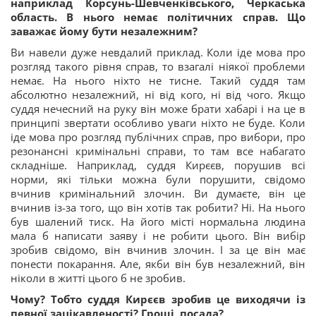
наприклад Корсунь-Шевченківського, Черкаська
область. В нього немає політичних справ. Що
заважає йому бути незалежним?
Ви навели дуже невдалий приклад. Коли іде мова про
розгляд такого рівня справ, то взагалі ніякої проблеми
немає. На нього ніхто не тисне. Такий суддя там
абсолютно незалежний, ні від кого, ні від чого. Якщо
суддя нечесний на руку він може брати хабарі і на це в
принципі звертати особливо уваги ніхто не буде. Коли
іде мова про розгляд публічних справ, про вибори, про
резонансні кримінальні справи, то там все набагато
складніше. Наприклад, суддя Кирєєв, порушив всі
норми, які тільки можна були порушити, свідомо
вчинив кримінальний злочин. Ви думаєте, він це
вчинив із-за того, що він хотів так робити? Ні. На нього
був шалений тиск. На його місті нормальна людина
мала б написати заяву і не робити цього. Він вибір
зробив свідомо, він вчинив злочин. І за це він має
понести покарання. Але, якби він був незалежний, він
ніколи в житті цього б не зробив.
Чому? Тобто суддя Кирєєв зробив це виходячи із
певної зацікавленості? Гроші, посада?