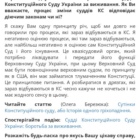
Конституційного Суду України за виживання. Як Ви
вважаєте, процес зміни суддів КС відповідає
діючим законам чи ні?
Я скажу Вам одну принципу річ, щоб ми довго не
говорили про процеси, які зараз відбуваються в КС. Я
негативно оцінюю процеси, які там зараз відбуваються,
але найбільш негативно я оцінюю сам Конституційний
Суд і його існування. Це квазісудовий орган, який
потрібно ліквідувати і передати його функції
Верховному Суду України, при цьому Верховний Суд
має бути повноцінним верховним судом, по принципу
як в США, він має займатися тлумаченням Конституції.
Це принципове питання. А розбиратися в дрязгах, які
зараз відбуваються в КС чесно кажучи не хочеться і не
має жодного сенсу в цьому.
Читайте статтю
(Олега Березюка):
Сутінки
Конституційного суду, або Історія одного гріхопадіння
.
Спостерігайте подію:
Судді Конституційного Суду
України: боротьба за виживання.
Розкажіть будь-ласка про якусь Вашу цікаву справу,