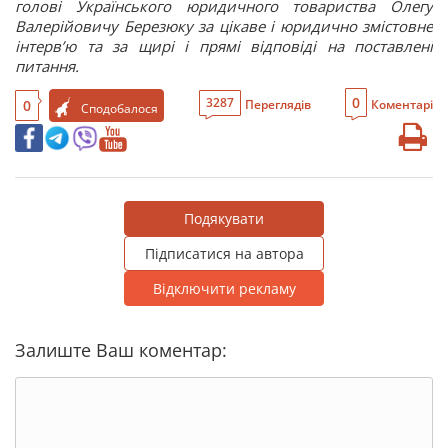
голові Українського юридичного товариства Олегу
Валерійовичу Березюку за цікаве і юридично змістовне
інтерв’ю та за щирі і прямі відповіді на поставлені
питання.
0
3287
0
Переглядів
Коментарі
Сподобалося
Подякувати
Підписатися на автора
Відключити рекламу
Залиште Ваш коментар: