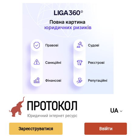
UA
Зареєструватися
Ввійти