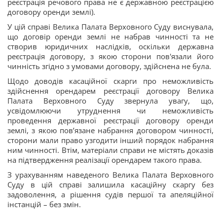
реєстрація речового права не є державною реєстрацією
договору оренди землі).
У цій справі Велика Палата Верховного Суду виснувала,
що договір оренди землі не набрав чинності та не
створив юридичних наслідків, оскільки державна
реєстрація договору, з якою сторони пов'язали його
чинність згідно з умовами договору, здійснена не була.
Щодо доводів касаційної скарги про неможливість
здійснення орендарем реєстрації договору Велика
Палата Верховного Суду звернула увагу, що,
усвідомлюючи утруднення чи неможливість
проведення державної реєстрації договору оренди
землі, з якою пов’язане набрання договором чинності,
сторони мали право узгодити інший порядок набрання
ним чинності. Втім, матеріали справи не містять доказів
на підтвердження реалізації орендарем такого права.
З урахуванням наведеного Велика Палата Верховного
Суду в цій справі залишила касаційну скаргу без
задоволення, а рішення судів першої та апеляційної
інстанцій – без змін.