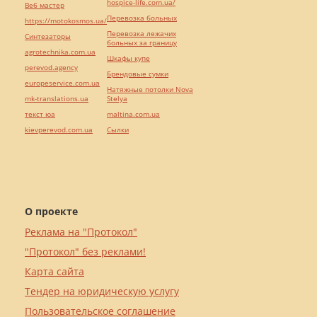
hospice-life.com.ua/
Веб мастер
Перевозка больных
https://motokosmos.ua/
Перевозка лежачих
Синтезаторы
больных за границу
agrotechnika.com.ua
Шкафы купе
perevod.agency
Брендовые сумки
europeservice.com.ua
Натяжные потолки Nova
mk-translations.ua
Stelya
текст юа
maltina.com.ua
kievperevod.com.ua
Cылки
О проекте
Реклама на "Протокол"
"Протокол" без реклами!
Карта сайта
Тендер на юридическую услугу
Пользовательское соглашение