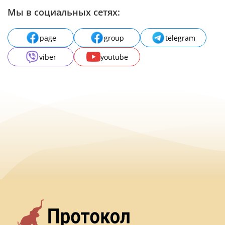
Мы в социальных сетях:
page
group
telegram
viber
youtube