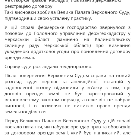
не створює правові наслідки, пов’язані з державною
реєстрацією договору.
Такі висновки зробила Велика Палата Верховного Суду,
підтвердивши свою усталену практику.
У цій справі фермерське господарство звернулося з
позовом до Головного управління Держгеокадастру у
Черкаській області (замінено на Калинопільську
селищну раду Черкаської області) про визнання
укладеною додаткової угоди про поновлення договору
оренди землі.
Справу суди розглядали неодноразово.
Після повернення Верховним Судом справи на новий
розгляд суди першої та апеляційної інстанцій у
задоволенні позову відмовили у зв’язку з тим, що
договір оренди землі не був зареєстрований у
встановленому законом порядку, а отже він не набрав
чинності, і в позивача не виникло право оренди
земельної ділянки.
Перед Великою Палатою Верховного Суду у цій справі
постало питання, чи набуває орендар прав та обов’язків
за договором оренди землі, який був підписаний, але