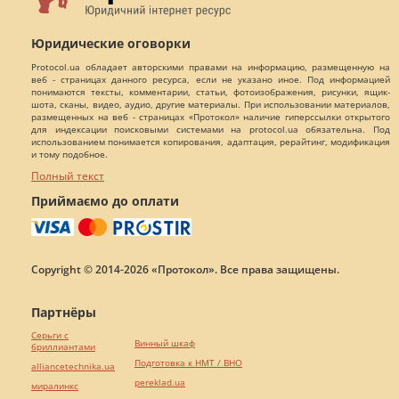
Юридические оговорки
Protocol.ua обладает авторскими правами на информацию, размещенную на
веб - страницах данного ресурса, если не указано иное. Под информацией
понимаются тексты, комментарии, статьи, фотоизображения, рисунки, ящик-
шота, сканы, видео, аудио, другие материалы. При использовании материалов,
размещенных на веб - страницах «Протокол» наличие гиперссылки открытого
для индексации поисковыми системами на protocol.ua обязательна. Под
использованием понимается копирования, адаптация, рерайтинг, модификация
и тому подобное.
Полный текст
Приймаємо до оплати
Copyright © 2014-2026 «Протокол». Все права защищены.
Партнёры
Серьги с
Винный шкаф
бриллиантами
Подготовка к НМТ / ВНО
alliancetechnika.ua
pereklad.ua
миралинкс