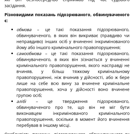
засідання.
Різновидами показань підозрюваного, обвинуваченого
є:
обмова
– це такі показання підозрюваного,
обвинуваченого, в яких він викриває (правдиво чи
неправдиво) інших осіб у вчиненні інкримінованого
йому або іншого кримінального правопорушення;
самообмова
– це такі показання підозрюваного,
обвинуваченого, в яких він зізнається у вчиненні
кримінального правопорушення, якого насправді не
вчиняв, у більш тяжкому кримінальному
правопорушенні, ніж вчинив у дійсності, або ж бере
лише на себе всю вину за вчинене кримінальне
правопорушення, хоча у дійсності воно вчинене
групою осіб;
алібі
– це твердження підозрюваного,
обвинуваченого про те, що він не міг бути
виконавцем інкримінованого кримінального
правопорушення, оскільки в момент його вчинення
перебував в іншому місці.