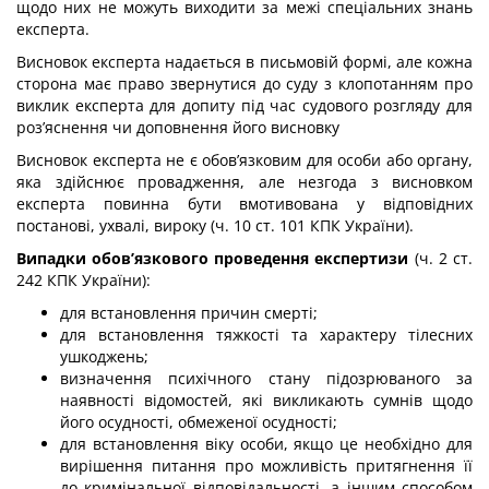
щодо них не можуть виходити за межі спеціальних знань
експерта.
Висновок експерта надається в письмовій формі, але кожна
сторона має право звернутися до суду з клопотанням про
виклик експерта для допиту під час судового розгляду для
роз’яснення чи доповнення його висновку
Висновок експерта не є обов’язковим для особи або органу,
яка здійснює провадження, але незгода з висновком
експерта повинна бути вмотивована у відповідних
постанові, ухвалі, вироку (ч. 10 ст. 101 КПК України).
Випадки обов’язкового проведення експертизи
(ч. 2 ст.
242 КПК України):
для встановлення причин смерті;
для встановлення тяжкості та характеру тілесних
ушкоджень;
визначення психічного стану підозрюваного за
наявності відомостей, які викликають сумнів щодо
його осудності, обмеженої осудності;
для встановлення віку особи, якщо це необхідно для
вирішення питання про можливість притягнення її
до кримінальної відповідальності, а іншим способом