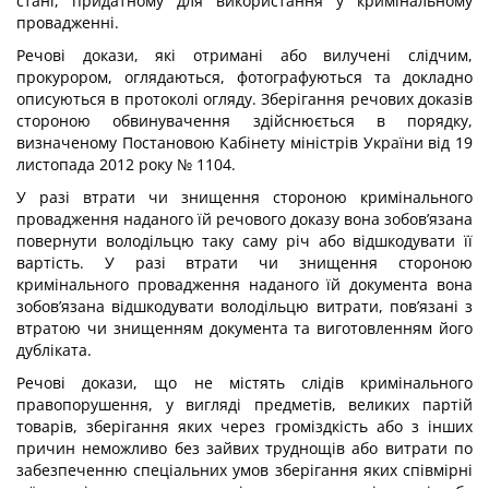
стані, придатному для використання у кримінальному
провадженні.
Речові докази, які отримані або вилучені слідчим,
прокурором, оглядаються, фотографуються та докладно
описуються в протоколі огляду. Зберігання речових доказів
стороною обвинувачення здійснюється в порядку,
визначеному
Постановою Кабінету міністрів України від 19
листопада 2012 року № 1104.
У разі втрати чи знищення стороною кримінального
провадження наданого їй речового доказу вона зобов’язана
повернути володільцю таку саму річ або відшкодувати її
вартість. У разі втрати чи знищення стороною
кримінального провадження наданого їй документа вона
зобов’язана відшкодувати володільцю витрати, пов’язані з
втратою чи знищенням документа та виготовленням його
дубліката.
Речові докази, що не містять слідів кримінального
правопорушення, у вигляді предметів, великих партій
товарів, зберігання яких через громіздкість або з інших
причин неможливо без зайвих труднощів або витрати по
забезпеченню спеціальних умов зберігання яких співмірні