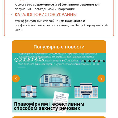
юриста это современное и эффективное решение для
получения необходимой информации
КАТАЛОГ ЮРИСТОВ УКРАИНЫ
это эффективный способ найти надежного и
профессионального исполнителя для Вашей юридической
цели
Популярные новости
2026-08-05
20
х
Правомірним і ефективним
Суд
способом захисту речових
вій