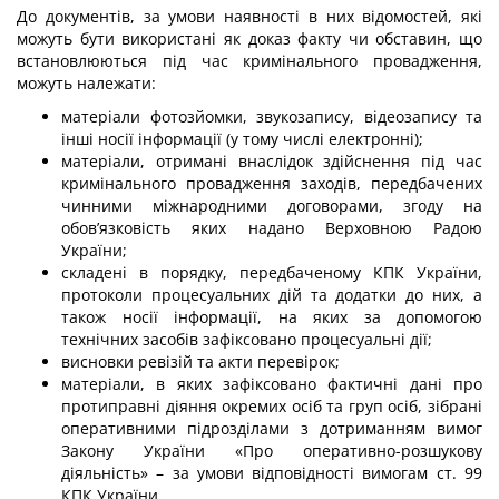
До документів, за умови наявності в них відомостей, які
можуть бути використані як доказ факту чи обставин, що
встановлюються під час кримінального провадження,
можуть належати:
матеріали фотозйомки, звукозапису, відеозапису та
інші носії інформації (у тому числі електронні);
матеріали, отримані внаслідок здійснення під час
кримінального провадження заходів, передбачених
чинними міжнародними договорами, згоду на
обов’язковість яких надано Верховною Радою
України;
складені в порядку, передбаченому КПК України,
протоколи процесуальних дій та додатки до них, а
також носії інформації, на яких за допомогою
технічних засобів зафіксовано процесуальні дії;
висновки ревізій та акти перевірок;
матеріали, в яких зафіксовано фактичні дані про
протиправні діяння окремих осіб та груп осіб, зібрані
оперативними підрозділами з дотриманням вимог
Закону України «Про оперативно-розшукову
діяльність» – за умови відповідності вимогам ст. 99
КПК України.