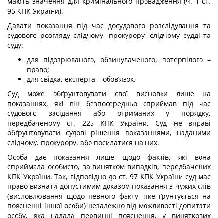
мають значення для кримінального провадження (ч. 1 ст.
95 КПК України).
Давати показання під час досудового розслідування та
судового розгляду слідчому, прокурору, слідчому судді та
суду:
для підозрюваного, обвинуваченого, потерпілого –
право;
для свідка, експерта – обов’язок.
Суд може обґрунтовувати свої висновки лише на
показаннях, які він безпосередньо сприймав під час
судового засідання або отриманих у порядку,
передбаченому ст. 225 КПК України. Суд не вправі
обґрунтовувати судові рішення показаннями, наданими
слідчому, прокурору, або посилатися на них.
Особа дає показання лише щодо фактів, які вона
сприймала особисто, за винятком випадків, передбачених
КПК України. Так, відповідно до ст. 97 КПК України суд має
право визнати допустимим доказом показання з чужих слів
(висловлювання щодо певного факту, яке ґрунтується на
поясненні іншої особи) незалежно від можливості допитати
особу, яка надала первинні пояснення, у виняткових