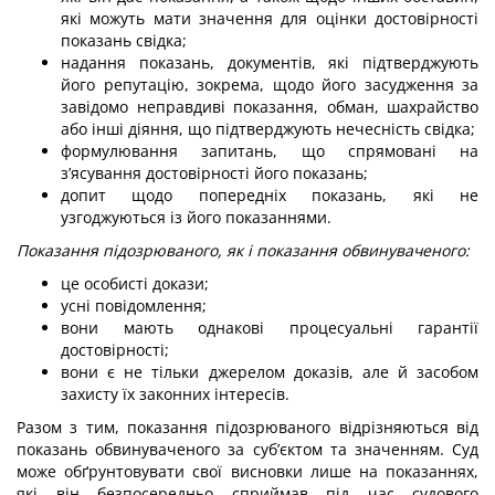
які можуть мати значення для оцінки достовірності
показань свідка;
надання показань, документів, які підтверджують
його репутацію, зокрема, щодо його засудження за
завідомо неправдиві показання, обман, шахрайство
або інші діяння, що підтверджують нечесність свідка;
формулювання запитань, що спрямовані на
з’ясування достовірності його показань;
допит щодо попередніх показань, які не
узгоджуються із його показаннями.
Показання підозрюваного, як і показання обвинуваченого:
це особисті докази;
усні повідомлення;
вони мають однакові процесуальні гарантії
достовірності;
вони є не тільки джерелом доказів, але й засобом
захисту їх законних інтересів.
Разом з тим, показання підозрюваного відрізняються від
показань обвинуваченого за суб’єктом та значенням. Суд
може обґрунтовувати свої висновки лише на показаннях,
які він безпосередньо сприймав під час судового