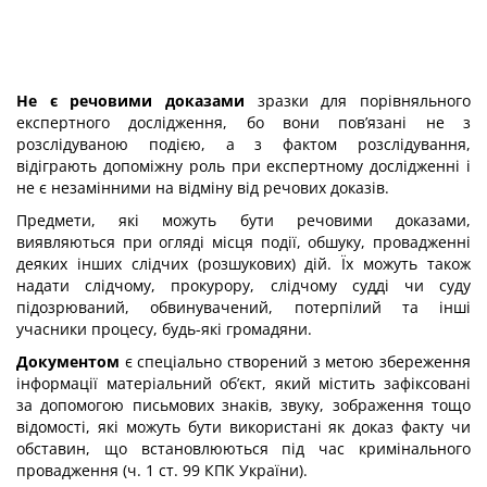
Не є речовими доказами
зразки для порівняльного
експертного дослідження, бо вони пов’язані не з
розслідуваною подією, а з фактом розслідування,
відіграють допоміжну роль при експертному дослідженні і
не є незамінними на відміну від речових доказів.
Предмети, які можуть бути речовими доказами,
виявляються при огляді місця події, обшуку, провадженні
деяких інших слідчих (розшукових) дій. Їх можуть також
надати слідчому, прокурору, слідчому судді чи суду
підозрюваний, обвинувачений, потерпілий та інші
учасники процесу, будь-які громадяни.
Документом
є спеціально створений з метою збереження
інформації матеріальний об’єкт, який містить зафіксовані
за допомогою письмових знаків, звуку, зображення тощо
відомості, які можуть бути використані як доказ факту чи
обставин, що встановлюються під час кримінального
провадження (ч. 1 ст. 99 КПК України).