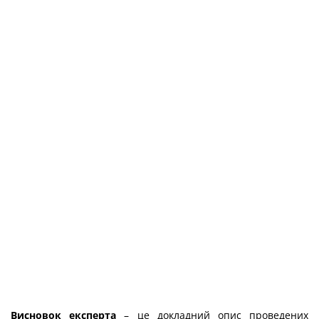
Висновок експерта
– це докладний опис проведених