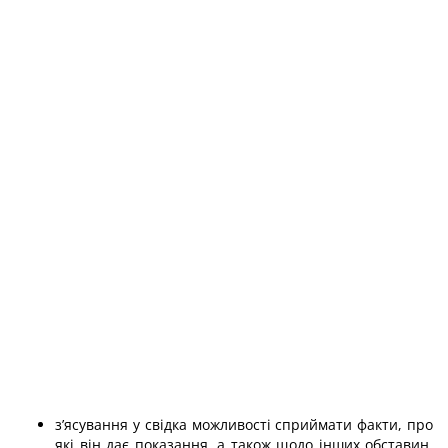
з’ясування у свідка можливості сприймати факти, про
які він дає показання, а також щодо інших обставин,