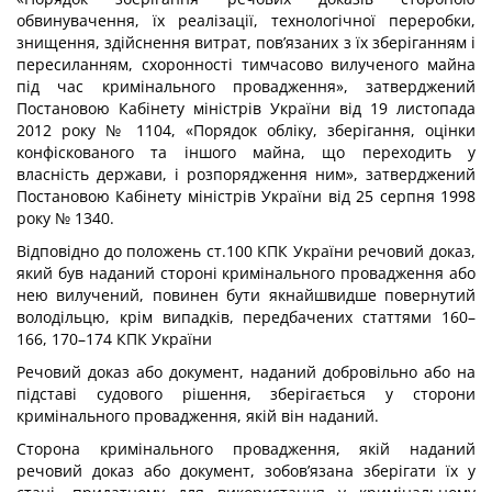
обвинувачення, їх реалізації, технологічної переробки,
знищення, здійснення витрат, пов’язаних з їх зберіганням і
пересиланням, схоронності тимчасово вилученого майна
під час кримінального провадження», затверджений
Постановою Кабінету міністрів України від 19 листопада
2012 року № 1104, «Порядок обліку, зберігання, оцінки
конфіскованого та іншого майна, що переходить у
власність держави, і розпорядження ним», затверджений
Постановою Кабінету міністрів України від 25 серпня 1998
року № 1340.
Відповідно до положень ст.100 КПК України речовий доказ,
який був наданий стороні кримінального провадження або
нею вилучений, повинен бути якнайшвидше повернутий
володільцю, крім випадків, передбачених статтями 160–
166, 170–174 КПК України
Речовий доказ або документ, наданий добровільно або на
підставі судового рішення, зберігається у сторони
кримінального провадження, якій він наданий.
Сторона кримінального провадження, якій наданий
речовий доказ або документ, зобов’язана зберігати їх у