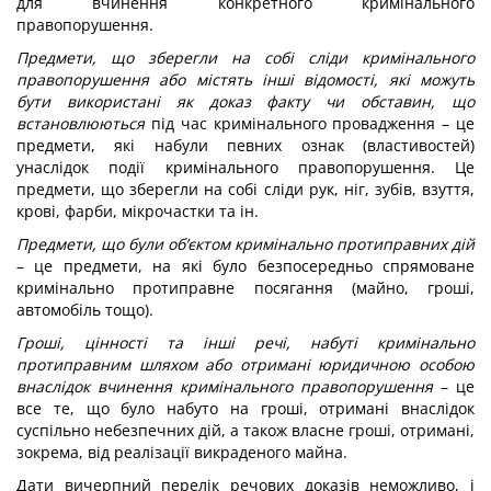
для вчинення конкретного кримінального
правопорушення.
Предмети, що зберегли на собі сліди кримінального
правопорушення або містять інші відомості, які можуть
бути використані як доказ факту чи обставин, що
встановлюються
під час кримінального провадження – це
предмети, які набули певних ознак (властивостей)
унаслідок події кримінального правопорушення. Це
предмети, що зберегли на собі сліди рук, ніг, зубів, взуття,
крові, фарби, мікрочастки та ін.
Предмети, що були об’єктом кримінально протиправних дій
– це предмети, на які було безпосередньо спрямоване
кримінально протиправне посягання (майно, гроші,
автомобіль тощо).
Гроші, цінності та інші речі, набуті кримінально
протиправним шляхом або отримані юридичною особою
внаслідок вчинення кримінального правопорушення
– це
все те, що було набуто на гроші, отримані внаслідок
суспільно небезпечних дій, а також власне гроші, отримані,
зокрема, від реалізації викраденого майна.
Дати вичерпний перелік речових доказів неможливо, і