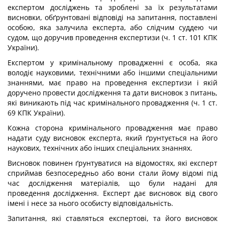
експертом досліджень та зроблені за їх результатами
висновки, обґрунтовані відповіді на запитання, поставлені
особою, яка залучила експерта, або слідчим суддею чи
судом, що доручив проведення експертизи (ч. 1 ст. 101 КПК
України).
Експертом у кримінальному провадженні є особа, яка
володіє науковими, технічними або іншими спеціальними
знаннями, має право на проведення експертизи і якій
доручено провести дослідження та дати висновок з питань,
які виникають під час кримінального провадження (ч. 1 ст.
69 КПК України).
Кожна сторона кримінального провадження має право
надати суду висновок експерта
, який ґрунтується на його
наукових, технічних або інших спеціальних знаннях.
Висновок повинен ґрунтуватися на відомостях, які експерт
сприймав безпосередньо або вони стали йому відомі під
час дослідження матеріалів, що були надані для
проведення дослідження. Експерт дає висновок від свого
імені і несе за нього особисту відповідальність.
Запитання, які ставляться експертові, та його висновок