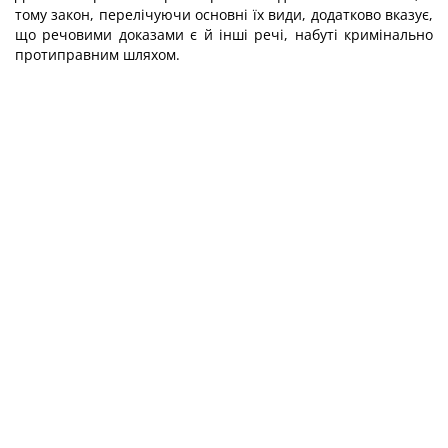
тому закон, перелічуючи основні їх види, додатково вказує,
що речовими доказами є й інші речі, набуті кримінально
протиправним шляхом.