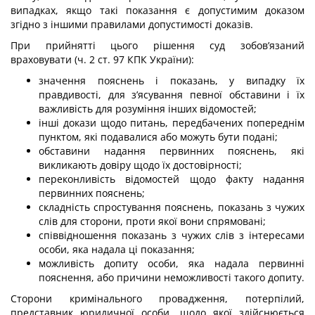
випадках, якщо такі показання є допустимим доказом
згідно з іншими правилами допустимості доказів.
При прийнятті цього рішення суд зобов’язаний
враховувати (ч. 2 ст. 97 КПК України):
значення пояснень і показань, у випадку їх
правдивості, для з’ясування певної обставини і їх
важливість для розуміння інших відомостей;
інші докази щодо питань, передбачених попереднім
пунктом, які подавалися або можуть бути подані;
обставини надання первинних пояснень, які
викликають довіру щодо їх достовірності;
переконливість відомостей щодо факту надання
первинних пояснень;
складність спростування пояснень, показань з чужих
слів для сторони, проти якої вони спрямовані;
співвідношення показань з чужих слів з інтересами
особи, яка надала ці показання;
можливість допиту особи, яка надала первинні
пояснення, або причини неможливості такого допиту.
Сторони кримінального провадження, потерпілий,
представник юридичної особи, щодо якої здійснюється