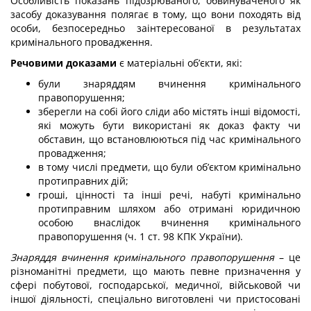
Особливість показань підозрюваного, обвинуваченого як
засобу доказування полягає в тому, що вони походять від
особи, безпосередньо заінтересованої в результатах
кримінального провадження.
Речовими доказами
є матеріальні об’єкти, які:
були знаряддям вчинення кримінального
правопорушення;
зберегли на собі його сліди або містять інші відомості,
які можуть бути використані як доказ факту чи
обставин, що встановлюються під час кримінального
провадження;
в тому числі предмети, що були об’єктом кримінально
протиправних дій;
гроші, цінності та інші речі, набуті кримінально
протиправним шляхом або отримані юридичною
особою внаслідок вчинення кримінального
правопорушення (ч. 1 ст. 98 КПК України).
Знаряддя вчинення кримінального правопорушення
– це
різноманітні предмети, що мають певне призначення у
сфері побутової, господарської, медичної, військовой чи
іншої діяльності, спеціально виготовлені чи пристосовані