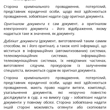
Сторона кримінального провадження, потерпілий,
представник юридичної особи, щодо якої здійснюється
провадження, зобов’язані надати суду оригінал документа.
Оригіналом документа
є сам документ, а оригіналом
електронного документа – його відображення, якому
надається таке ж значення, як документу.
Дублікат документа
(документ, виготовлений таким самим
способом, як і його оригінал), а також копії інформації, що
міститься в інформаційних (автоматизованих) системах,
телекомунікаційних системах, інформаційно-
телекомунікаційних системах, їх невід’ємних частинах,
виготовлені слідчим, прокурором із залученням
спеціаліста, визнаються судом як оригінал документа.
Сторона кримінального провадження, потерпілий,
представник юридичної особи, щодо якої здійснюється
провадження, мають право надати витяги, компіляції,
узагальнення документів, які незручно повністю
досліджувати в суді, а на вимогу суду – зобов’язані надати
документи у повному обсязі. Сторона зобов’язана надати
іншій стороні можливість оглянути або скопіювати