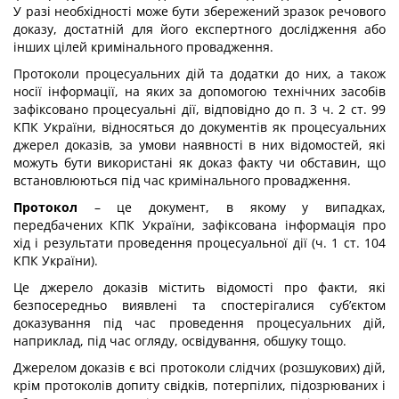
У разі необхідності може бути збережений зразок речового
доказу, достатній для його експертного дослідження або
інших цілей кримінального провадження.
Протоколи процесуальних дій та додатки до них, а також
носії інформації, на яких за допомогою технічних засобів
зафіксовано процесуальні дії, відповідно до п. 3 ч. 2 ст. 99
КПК України, відносяться до документів як процесуальних
джерел доказів, за умови наявності в них відомостей, які
можуть бути використані як доказ факту чи обставин, що
встановлюються під час кримінального провадження.
Протокол
– це документ, в якому у випадках,
передбачених КПК України, зафіксована інформація про
хід і результати проведення процесуальної дії (ч. 1 ст. 104
КПК України).
Це джерело доказів містить відомості про факти, які
безпосередньо виявлені та спостерігалися суб’єктом
доказування під час проведення процесуальних дій,
наприклад, під час огляду, освідування, обшуку тощо.
Джерелом доказів є всі протоколи слідчих (розшукових) дій,
крім протоколів допиту свідків, потерпілих, підозрюваних і