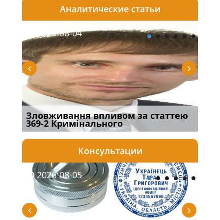
Аналитические статьи
2026-08-04
20
Зловживання впливом за статтею
Пер
369-2 Кримінального
інш
Консультации
2026-08-05
20