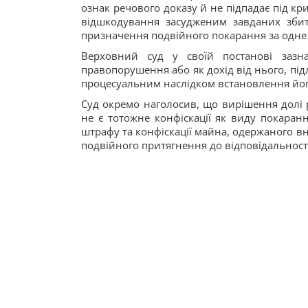
ознак речового доказу й не підпадає під кри
відшкодування засудженим завданих збит
призначення подвійного покарання за одне 
Верховний суд у своїй постанові зазн
правопорушення або як дохід від нього, під
процесуальним наслідком встановлення йо
Суд окремо наголосив, що вирішення долі 
не є тотожне конфіскації як виду покаран
штрафу та конфіскації майна, одержаного 
подвійного притягнення до відповідальност