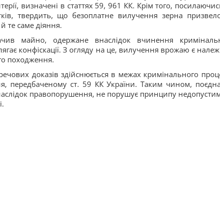
терії, визначені в статтях 59, 961 КК. Крім того, посилаючис
ків, твердить, що безоплатне вилучення зерна призвел
й те саме діяння.
ачив майно, одержане внаслідок вчинення криміналь
лягає конфіскації. З огляду на це, вилучення врожаю є нале
го походження.
речових доказів здійснюється в межах кримінального проце
ня, передбаченому ст. 59 КК України. Таким чином, поєдн
внаслідок правопорушення, не порушує принципу недопустим
і.