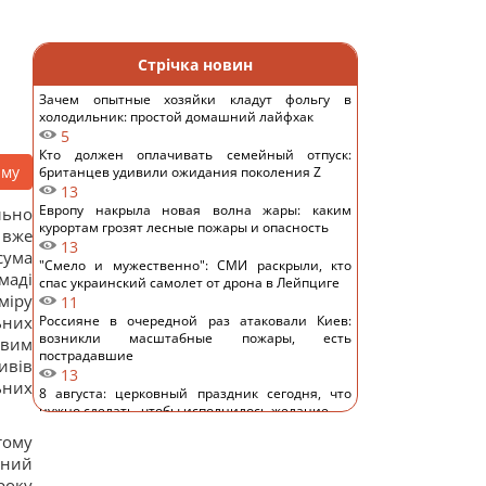
Стрічка новин
Зачем опытные хозяйки кладут фольгу в
холодильник: простой домашний лайфхак
5
Кто должен оплачивать семейный отпуск:
аму
британцев удивили ожидания поколения Z
13
Европу накрыла новая волна жары: каким
льно
курортам грозят лесные пожары и опасность
 вже
13
сума
"Смело и мужественно": СМИ раскрыли, кто
маді
спас украинский самолет от дрона в Лейпциге
міру
11
ьних
Россияне в очередной раз атаковали Киев:
возникли масштабные пожары, есть
овим
пострадавшие
ивів
13
ьних
8 августа: церковный праздник сегодня, что
нужно сделать, чтобы исполнилось желание
23
тому
В июле Украина сбила 87% ударных дронов и
ьний
лишь 15% баллистических ракет, – отчет
року
15