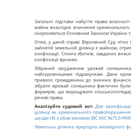
Загальні підстави набуття права власнос
майна внаслідок вчинення кримінального 
охороняються Основним Законом України та
Отже, у даній справі Верховний Суд чітк
зайнятій земельній ділянці є майном, отр
конфіскації. Сплата збитків, завданих внас
конфіскації врожаю.
Зібраний засудженим урожай соняшника
найскромнішими підрахункам. Дане крим
привело громадянина до значних фінансови
зібрати врожай соняшника фактично були 
фермерів, що вирощувати сільськогосподарс
речові права.
Аналізуйте судовий акт:
Для кваліфікаці
ділянці як кримінального правопорушення 
шкоди НЕ є обов`язковим (ВС ККС №753/4989/
Земельна ділянка природно-заповідного фо