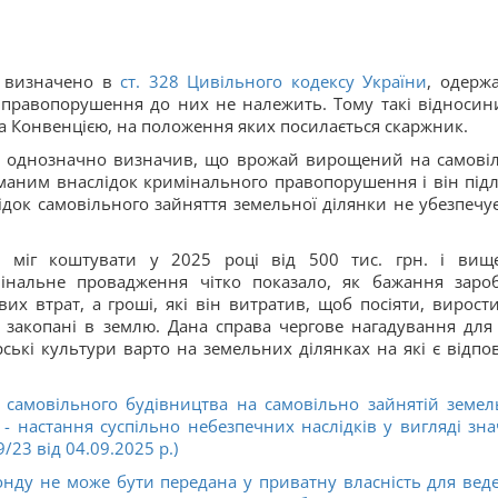
ті визначено в
ст. 328 Цивільного кодексу України
, одерж
правопорушення до них не належить. Тому такі відносин
 Конвенцією, на положення яких посилається скаржник.
о і однозначно визначив, що врожай вирощений на самові
иманим внаслідок кримінального правопорушення і він підл
лідок самовільного зайняття земельної ділянки не убезпечує
 міг коштувати у 2025 році від 500 тис. грн. і вищ
інальне провадження чітко показало, як бажання заро
х втрат, а гроші, які він витратив, щоб посіяти, вирости
закопані в землю. Дана справа чергове нагадування для 
ькі культури варто на земельних ділянках на які є відпов
ї самовільного будівництва на самовільно зайнятій земел
- настання суспільно небезпечних наслідків у вигляді зна
23 від 04.09.2025 р.)
нду не може бути передана у приватну власність для вед