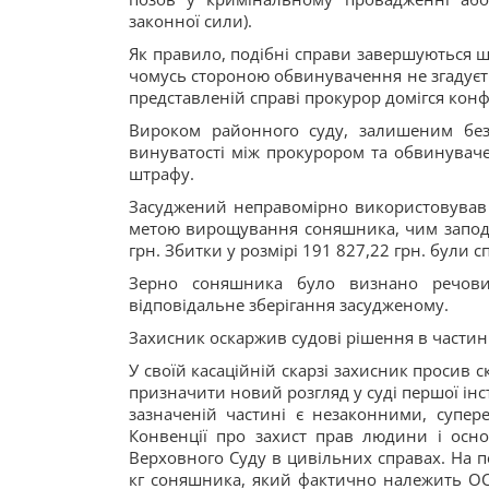
законної сили).
Як правило, подібні справи завершуються 
чомусь стороною обвинувачення не згадуєть
представленій справі прокурор домігся конфі
Вироком районного суду, залишеним без
винуватості між прокурором та обвинувач
штрафу.
Засуджений неправомірно використовував 
метою вирощування соняшника, чим заподія
грн. Збитки у розмірі 191 827,22 грн. були 
Зерно соняшника було визнано речови
відповідальне зберігання засудженому.
Захисник оскаржив судові рішення в частині
У своїй касаційній скарзі захисник просив с
призначити новий розгляд у суді першої інс
зазначеній частині є незаконними, супер
Конвенції про захист прав людини і осно
Верховного Суду в цивільних справах. На п
кг соняшника, який фактично належить О