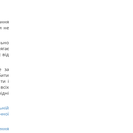
ання
и не
льно
ягає
 від
е за
бити
ти і
всіх
ідні
ьній
чної
ення