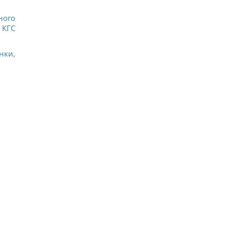
ного
 КГС
нки,