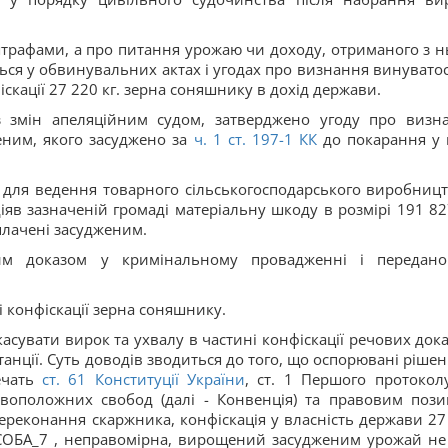
штрафами, а про питання урожаю чи доходу, отриманого з н
ся у обвинувальних актах і угодах про визнання винуватост
скації 27 220 кг. зерна соняшнику в дохід держави.
 змін апеляційним судом, затверджено угоду про визн
еним, якого засуджено за
ч. 1 ст. 197-1 КК
до покарання у 
для ведення товарного сільськогосподарського виробницт
в зазначеній громаді матеріальну шкоду в розмірі 191 82
сплачені засудженим.
м доказом у кримінальному провадженні і передан
 конфіскації зерна соняшнику.
касувати вирок та ухвалу в частині конфіскації речових доказ
танції. Суть доводів зводиться до того, що оспорювані рішен
ечать
ст. 61 Конституції України
, ст. 1 Першого протокол
воположних свобод (далі - Конвенція) та правовим пози
ереконання скаржника, конфіскація у власність держави 27
СОБА_7 , неправомірна, вирощений засудженим урожай не