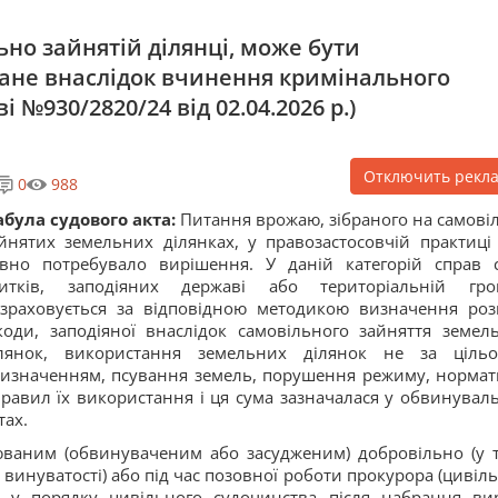
но зайнятій ділянці, може бути
ане внаслідок вчинення кримінального
 №930/2820/24 від 02.04.2026 р.)
Отключить рекл
0
988
була судового акта:
Питання врожаю, зібраного на самові
йнятих земельних ділянках, у правозастосовчій практиці
вно потребувало вирішення. У даній категорій справ 
битків, заподіяних державі або територіальній гро
зраховується за відповідною методикою визначення роз
оди, заподіяної внаслідок самовільного зайняття земел
ілянок, використання земельних ділянок не за ціль
изначенням, псування земель, порушення режиму, нормат
правил їх використання і ця сума зазначалася у обвинувал
тах.
рюваним (обвинуваченим або засудженим) добровільно (у 
я винуватості) або під час позовної роботи прокурора (цивіл
 у порядку цивільного судочинства після набрання ви