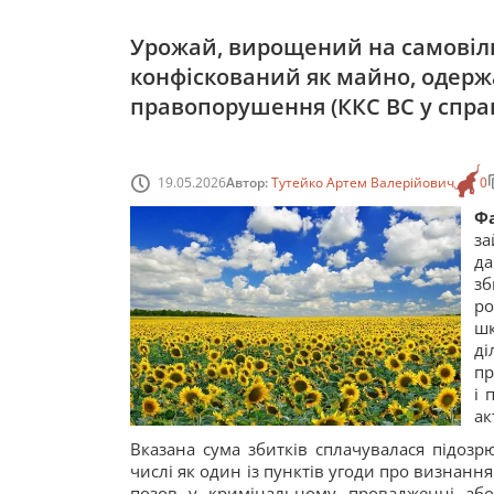
Урожай, вирощений на самовіль
конфіскований як майно, одерж
правопорушення (ККС ВС у справі
19.05.2026
Автор:
Тутейко Артем Валерійович
0
Фа
за
да
з
ро
шк
д
пр
і 
ак
Вказана сума збитків сплачувалася підоз
числі як один із пунктів угоди про визнанн
позов у кримінальному провадженні або