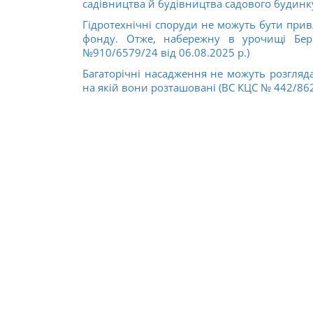
садівництва й будівництва садового будинку
Гідротехнічні споруди не можуть бути прив
фонду. Отже, набережну в урочищі Берк
№910/6579/24 від 06.08.2025 р.)
Багаторічні насадження не можуть розгляда
на якій вони розташовані (ВС КЦС № 442/8622