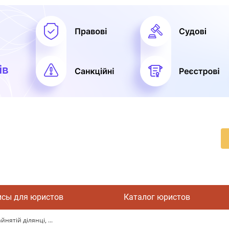
исы для юристов
Каталог юристов
ятій ділянці, ...