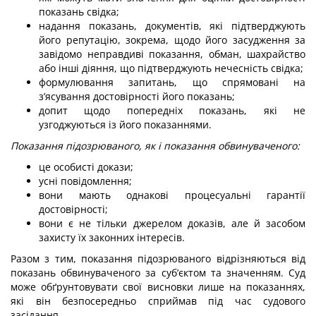
показань свідка;
надання показань, документів, які підтверджують
його репутацію, зокрема, щодо його засудження за
завідомо неправдиві показання, обман, шахрайство
або інші діяння, що підтверджують нечесність свідка;
формулювання запитань, що спрямовані на
з’ясування достовірності його показань;
допит щодо попередніх показань, які не
узгоджуються із його показаннями.
Показання підозрюваного, як і показання обвинуваченого:
це особисті докази;
усні повідомлення;
вони мають однакові процесуальні гарантії
достовірності;
вони є не тільки джерелом доказів, але й засобом
захисту їх законних інтересів.
Разом з тим, показання підозрюваного відрізняються від
показань обвинуваченого за суб’єктом та значенням. Суд
може обґрунтовувати свої висновки лише на показаннях,
які він безпосередньо сприймав під час судового
засідання.