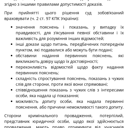
згідно з іншими правилами допустимості доказів.
При прийнятті цього рішення суд зобов’язаний
враховувати (ч. 2 ст. 97 КПК України):
значення пояснень і показань, у випадку їх
правдивості, для з’ясування певної обставини і їх
важливість для розуміння інших відомостей;
інші докази щодо питань, передбачених попереднім
пунктом, які подавалися або можуть бути подані;
обставини надання первинних пояснень, які
викликають довіру щодо їх достовірності;
переконливість відомостей щодо факту надання
первинних пояснень;
складність спростування пояснень, показань з чужих
слів для сторони, проти якої вони спрямовані;
співвідношення показань з чужих слів з інтересами
особи, яка надала ці показання;
можливість допиту особи, яка надала первинні
пояснення, або причини неможливості такого допиту.
Сторони кримінального провадження, потерпілий,
представник юридичної особи, щодо якої здійснюється
провадження, мають право отримувати від учасників