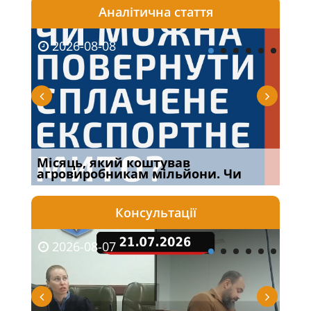
Аналітична стаття
2026-08-08
20
Місяць, який коштував
Огл
агровиробникам мільйони. Чи
Кра
Консультації
2026-08-07
20