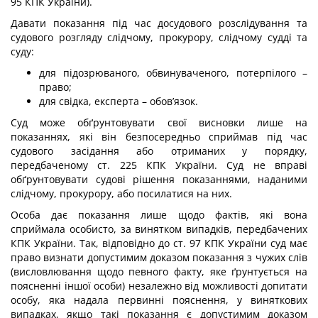
95 КПК України).
Давати показання під час досудового розслідування та
судового розгляду слідчому, прокурору, слідчому судді та
суду:
для підозрюваного, обвинуваченого, потерпілого –
право;
для свідка, експерта – обов’язок.
Суд може обґрунтовувати свої висновки лише на
показаннях, які він безпосередньо сприймав під час
судового засідання або отриманих у порядку,
передбаченому ст. 225 КПК України. Суд не вправі
обґрунтовувати судові рішення показаннями, наданими
слідчому, прокурору, або посилатися на них.
Особа дає показання лише щодо фактів, які вона
сприймала особисто, за винятком випадків, передбачених
КПК України. Так, відповідно до ст. 97 КПК України суд має
право визнати допустимим доказом показання з чужих слів
(висловлювання щодо певного факту, яке ґрунтується на
поясненні іншої особи) незалежно від можливості допитати
особу, яка надала первинні пояснення, у виняткових
випадках, якщо такі показання є допустимим доказом