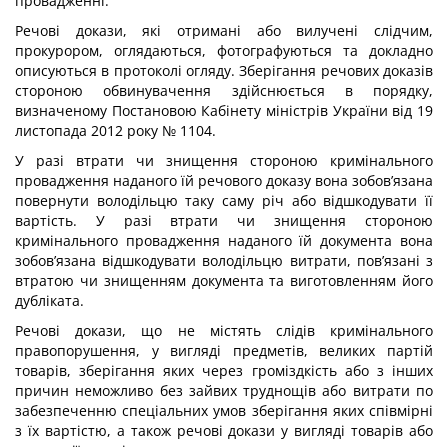
провадженні.
Речові докази, які отримані або вилучені слідчим,
прокурором, оглядаються, фотографуються та докладно
описуються в протоколі огляду. Зберігання речових доказів
стороною обвинувачення здійснюється в порядку,
визначеному
Постановою Кабінету міністрів України від 19
листопада 2012 року № 1104.
У разі втрати чи знищення стороною кримінального
провадження наданого їй речового доказу вона зобов’язана
повернути володільцю таку саму річ або відшкодувати її
вартість. У разі втрати чи знищення стороною
кримінального провадження наданого їй документа вона
зобов’язана відшкодувати володільцю витрати, пов’язані з
втратою чи знищенням документа та виготовленням його
дубліката.
Речові докази, що не містять слідів кримінального
правопорушення, у вигляді предметів, великих партій
товарів, зберігання яких через громіздкість або з інших
причин неможливо без зайвих труднощів або витрати по
забезпеченню спеціальних умов зберігання яких співмірні
з їх вартістю, а також речові докази у вигляді товарів або