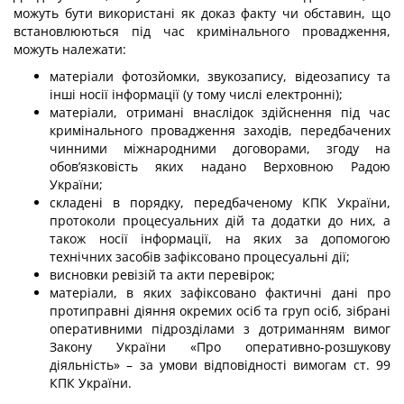
можуть бути використані як доказ факту чи обставин, що
встановлюються під час кримінального провадження,
можуть належати:
матеріали фотозйомки, звукозапису, відеозапису та
інші носії інформації (у тому числі електронні);
матеріали, отримані внаслідок здійснення під час
кримінального провадження заходів, передбачених
чинними міжнародними договорами, згоду на
обов’язковість яких надано Верховною Радою
України;
складені в порядку, передбаченому КПК України,
протоколи процесуальних дій та додатки до них, а
також носії інформації, на яких за допомогою
технічних засобів зафіксовано процесуальні дії;
висновки ревізій та акти перевірок;
матеріали, в яких зафіксовано фактичні дані про
протиправні діяння окремих осіб та груп осіб, зібрані
оперативними підрозділами з дотриманням вимог
Закону України «Про оперативно-розшукову
діяльність» – за умови відповідності вимогам ст. 99
КПК України.