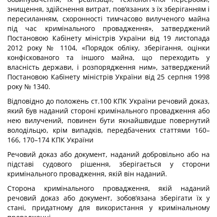
знищення, здійснення витрат, пов’язаних з їх зберіганням і
пересиланням, схоронності тимчасово вилученого майна
під час кримінального провадження», затверджений
Постановою Кабінету міністрів України від 19 листопада
2012 року № 1104, «Порядок обліку, зберігання, оцінки
конфіскованого та іншого майна, що переходить у
власність держави, і розпорядження ним», затверджений
Постановою Кабінету міністрів України від 25 серпня 1998
року № 1340.
Відповідно до положень ст.100 КПК України речовий доказ,
який був наданий стороні кримінального провадження або
нею вилучений, повинен бути якнайшвидше повернутий
володільцю, крім випадків, передбачених статтями 160–
166, 170–174 КПК України
Речовий доказ або документ, наданий добровільно або на
підставі судового рішення, зберігається у сторони
кримінального провадження, якій він наданий.
Сторона кримінального провадження, якій наданий
речовий доказ або документ, зобов’язана зберігати їх у
стані, придатному для використання у кримінальному