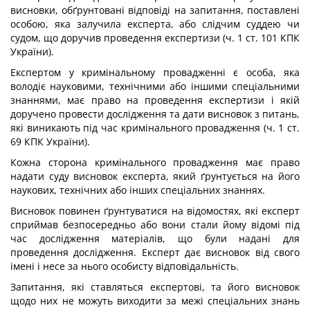
висновки, обґрунтовані відповіді на запитання, поставлені
особою, яка залучила експерта, або слідчим суддею чи
судом, що доручив проведення експертизи (ч. 1 ст. 101 КПК
України).
Експертом у кримінальному провадженні є особа, яка
володіє науковими, технічними або іншими спеціальними
знаннями, має право на проведення експертизи і якій
доручено провести дослідження та дати висновок з питань,
які виникають під час кримінального провадження (ч. 1 ст.
69 КПК України).
Кожна сторона кримінального провадження має право
надати суду висновок експерта
, який ґрунтується на його
наукових, технічних або інших спеціальних знаннях.
Висновок повинен ґрунтуватися на відомостях, які експерт
сприймав безпосередньо або вони стали йому відомі під
час дослідження матеріалів, що були надані для
проведення дослідження. Експерт дає висновок від свого
імені і несе за нього особисту відповідальність.
Запитання, які ставляться експертові, та його висновок
щодо них не можуть виходити за межі спеціальних знань