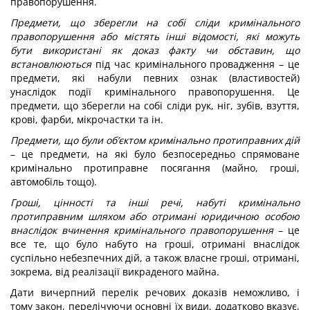
правопорушення.
Предмети, що зберегли на собі сліди кримінального
правопорушення або містять інші відомості, які можуть
бути використані як доказ факту чи обставин, що
встановлюються
під час кримінального провадження – це
предмети, які набули певних ознак (властивостей)
унаслідок події кримінального правопорушення. Це
предмети, що зберегли на собі сліди рук, ніг, зубів, взуття,
крові, фарби, мікрочастки та ін.
Предмети, що були об’єктом кримінально протиправних дій
– це предмети, на які було безпосередньо спрямоване
кримінально протиправне посягання (майно, гроші,
автомобіль тощо).
Гроші, цінності та інші речі, набуті кримінально
протиправним шляхом або отримані юридичною особою
внаслідок вчинення кримінального правопорушення
– це
все те, що було набуто на гроші, отримані внаслідок
суспільно небезпечних дій, а також власне гроші, отримані,
зокрема, від реалізації викраденого майна.
Дати вичерпний перелік речових доказів неможливо, і
тому закон, перелічуючи основні їх види, додатково вказує,