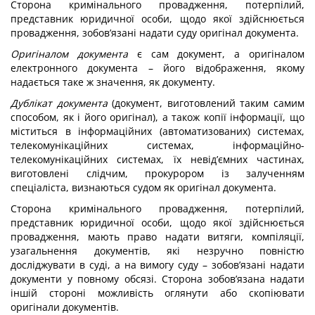
Сторона кримінального провадження, потерпілий,
представник юридичної особи, щодо якої здійснюється
провадження, зобов’язані надати суду оригінал документа.
Оригіналом документа
є сам документ, а оригіналом
електронного документа – його відображення, якому
надається таке ж значення, як документу.
Дублікат документа
(документ, виготовлений таким самим
способом, як і його оригінал), а також копії інформації, що
міститься в інформаційних (автоматизованих) системах,
телекомунікаційних системах, інформаційно-
телекомунікаційних системах, їх невід’ємних частинах,
виготовлені слідчим, прокурором із залученням
спеціаліста, визнаються судом як оригінал документа.
Сторона кримінального провадження, потерпілий,
представник юридичної особи, щодо якої здійснюється
провадження, мають право надати витяги, компіляції,
узагальнення документів, які незручно повністю
досліджувати в суді, а на вимогу суду – зобов’язані надати
документи у повному обсязі. Сторона зобов’язана надати
іншій стороні можливість оглянути або скопіювати
оригінали документів.