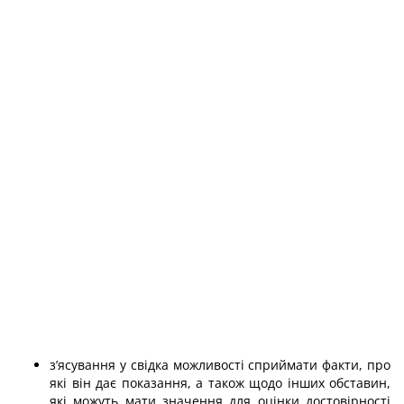
з’ясування у свідка можливості сприймати факти, про
які він дає показання, а також щодо інших обставин,
які можуть мати значення для оцінки достовірності