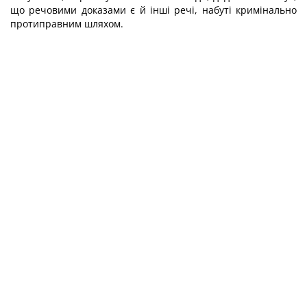
що речовими доказами є й інші речі, набуті кримінально
протиправним шляхом.