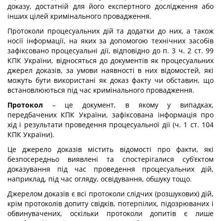
доказу, достатній для його експертного дослідження або
інших цілей кримінального провадження.
Протоколи процесуальних дій та додатки до них, а також
носії інформації, на яких за допомогою технічних засобів
зафіксовано процесуальні дії, відповідно до п. 3 ч. 2 ст. 99
КПК України, відносяться до документів як процесуальних
джерел доказів, за умови наявності в них відомостей, які
можуть бути використані як доказ факту чи обставин, що
встановлюються під час кримінального провадження.
Протокол
– це документ, в якому у випадках,
передбачених КПК України, зафіксована інформація про
хід і результати проведення процесуальної дії (ч. 1 ст. 104
КПК України).
Це джерело доказів містить відомості про факти, які
безпосередньо виявлені та спостерігалися суб’єктом
доказування під час проведення процесуальних дій,
наприклад, під час огляду, освідування, обшуку тощо.
Джерелом доказів є всі протоколи слідчих (розшукових) дій,
крім протоколів допиту свідків, потерпілих, підозрюваних і
обвинувачених, оскільки протоколи допитів є лише