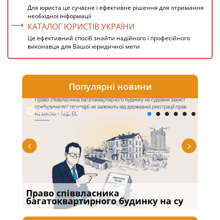
Для юриста це сучасне і ефективне рішення для отримання
необхідної інформації
КАТАЛОГ ЮРИСТІВ УКРАЇНИ
Це ефективний спосіб знайти надійного і професійного
виконавця для Вашої юридичної мети
Популярні новини
2026-08-07
20
Право співвласника
Якщ
багатоквартирного будинку на су
від