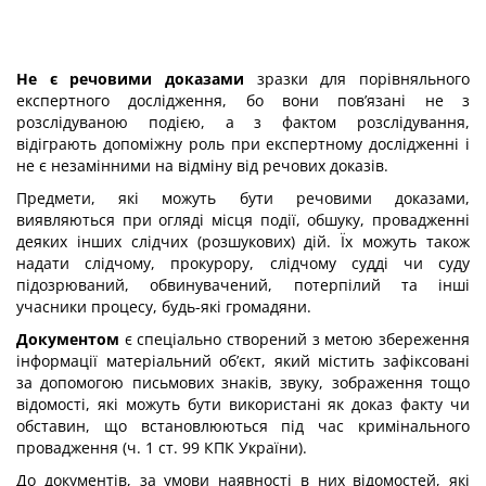
Не є речовими доказами
зразки для порівняльного
експертного дослідження, бо вони пов’язані не з
розслідуваною подією, а з фактом розслідування,
відіграють допоміжну роль при експертному дослідженні і
не є незамінними на відміну від речових доказів.
Предмети, які можуть бути речовими доказами,
виявляються при огляді місця події, обшуку, провадженні
деяких інших слідчих (розшукових) дій. Їх можуть також
надати слідчому, прокурору, слідчому судді чи суду
підозрюваний, обвинувачений, потерпілий та інші
учасники процесу, будь-які громадяни.
Документом
є спеціально створений з метою збереження
інформації матеріальний об’єкт, який містить зафіксовані
за допомогою письмових знаків, звуку, зображення тощо
відомості, які можуть бути використані як доказ факту чи
обставин, що встановлюються під час кримінального
провадження (ч. 1 ст. 99 КПК України).
До документів, за умови наявності в них відомостей, які