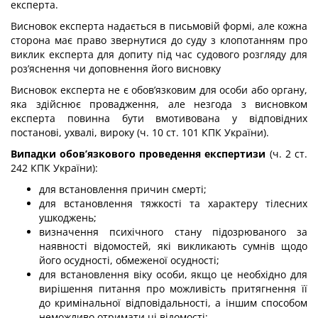
експерта.
Висновок експерта надається в письмовій формі, але кожна
сторона має право звернутися до суду з клопотанням про
виклик експерта для допиту під час судового розгляду для
роз’яснення чи доповнення його висновку
Висновок експерта не є обов’язковим для особи або органу,
яка здійснює провадження, але незгода з висновком
експерта повинна бути вмотивована у відповідних
постанові, ухвалі, вироку (ч. 10 ст. 101 КПК України).
Випадки обов’язкового проведення експертизи
(ч. 2 ст.
242 КПК України):
для встановлення причин смерті;
для встановлення тяжкості та характеру тілесних
ушкоджень;
визначення психічного стану підозрюваного за
наявності відомостей, які викликають сумнів щодо
його осудності, обмеженої осудності;
для встановлення віку особи, якщо це необхідно для
вирішення питання про можливість притягнення її
до кримінальної відповідальності, а іншим способом
неможливо отримати ці відомості;