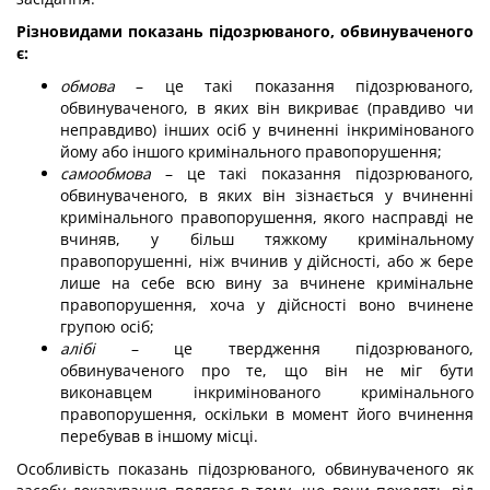
Різновидами показань підозрюваного, обвинуваченого
є:
обмова
– це такі показання підозрюваного,
обвинуваченого, в яких він викриває (правдиво чи
неправдиво) інших осіб у вчиненні інкримінованого
йому або іншого кримінального правопорушення;
самообмова
– це такі показання підозрюваного,
обвинуваченого, в яких він зізнається у вчиненні
кримінального правопорушення, якого насправді не
вчиняв, у більш тяжкому кримінальному
правопорушенні, ніж вчинив у дійсності, або ж бере
лише на себе всю вину за вчинене кримінальне
правопорушення, хоча у дійсності воно вчинене
групою осіб;
алібі
– це твердження підозрюваного,
обвинуваченого про те, що він не міг бути
виконавцем інкримінованого кримінального
правопорушення, оскільки в момент його вчинення
перебував в іншому місці.
Особливість показань підозрюваного, обвинуваченого як