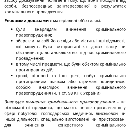
засобу доказування полягає в тому, що вони походять від
особи, безпосередньо заінтересованої в результатах
кримінального провадження.
Речовими доказами
є матеріальні об’єкти, які:
були знаряддям вчинення кримінального
правопорушення;
зберегли на собі його сліди або містять інші відомості,
які можуть бути використані як доказ факту чи
обставин, що встановлюються під час кримінального
провадження;
в тому числі предмети, що були об’єктом кримінально
протиправних дій;
гроші, цінності та інші речі, набуті кримінально
протиправним шляхом або отримані юридичною
особою внаслідок вчинення кримінального
правопорушення (ч. 1 ст. 98 КПК України).
Знаряддя вчинення кримінального правопорушення
– це
різноманітні предмети, що мають певне призначення у
сфері побутової, господарської, медичної, військовой чи
іншої діяльності, спеціально виготовлені чи пристосовані
для вчинення конкретного кримінального