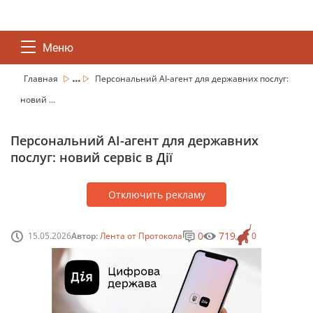
Меню
...
Главная
Персональний AI-агент для державних послуг:
новий ...
Персональний AI-агент для державних
послуг: новий сервіс в Дії
Отключить рекламу
0
719
15.05.2026
Автор:
Лента от Протокола
0