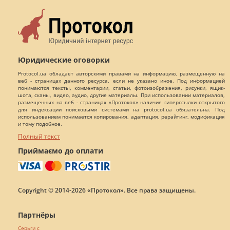
Юридические оговорки
Protocol.ua обладает авторскими правами на информацию, размещенную на
веб - страницах данного ресурса, если не указано иное. Под информацией
понимаются тексты, комментарии, статьи, фотоизображения, рисунки, ящик-
шота, сканы, видео, аудио, другие материалы. При использовании материалов,
размещенных на веб - страницах «Протокол» наличие гиперссылки открытого
для индексации поисковыми системами на protocol.ua обязательна. Под
использованием понимается копирования, адаптация, рерайтинг, модификация
и тому подобное.
Полный текст
Приймаємо до оплати
Copyright © 2014-2026 «Протокол». Все права защищены.
Партнёры
Серьги с