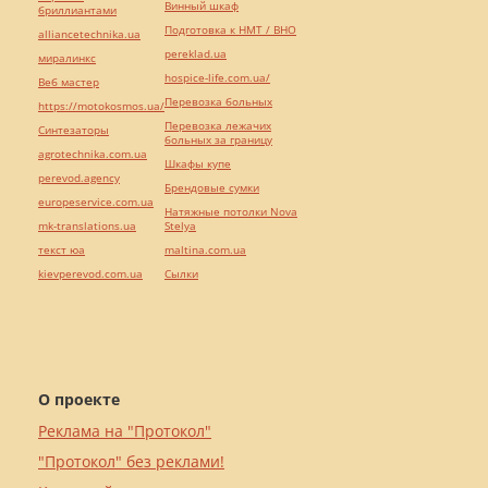
Винный шкаф
бриллиантами
Подготовка к НМТ / ВНО
alliancetechnika.ua
pereklad.ua
миралинкс
hospice-life.com.ua/
Веб мастер
Перевозка больных
https://motokosmos.ua/
Перевозка лежачих
Синтезаторы
больных за границу
agrotechnika.com.ua
Шкафы купе
perevod.agency
Брендовые сумки
europeservice.com.ua
Натяжные потолки Nova
mk-translations.ua
Stelya
текст юа
maltina.com.ua
kievperevod.com.ua
Cылки
О проекте
Реклама на "Протокол"
"Протокол" без реклами!