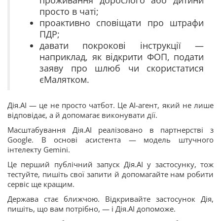
просто в чаті;
проактивно сповіщати про штрафи
ПДР;
давати покрокові інструкції —
наприклад, як відкрити ФОП, подати
заяву про шлюб чи скористатися
єМалятком.
Дія.АІ — це не просто чатбот. Це AI-агент, який не лише
відповідає, а й допомагає виконувати дії.
Масштабування Дія.АI реалізовано в партнерстві з
Google. В основі асистента — модель штучного
інтелекту Gemini.
Це перший публічний запуск Дія.АІ у застосунку, тож
тестуйте, пишіть свої запити й допомагайте нам робити
сервіс ще кращим.
Держава стає ближчою. Відкривайте застосунок Дія,
пишіть, що вам потрібно, — і Дія.АІ допоможе.