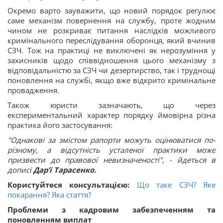
Окремо варто зауважити, що новий порядок регулює
саме механізм повернення на службу, проте жодним
чином не розкриває питання наслідків можливого
кримінального переслідування оборонця, який вчинив
СЗЧ. Тож на практиці не виключені як нерозуміння у
захисників щодо співвідношення цього механізму з
відповідальністю за СЗЧ чи дезертирство, так і труднощі
поновлення на службі, якщо вже відкрито кримінальне
провадження.
Також юристи зазначають, що через
експериментальний характер порядку ймовірна різна
практика його застосування:
"Однакові за змістом рапорти можуть оцінюватися по-
різному, а відсутність усталеної практики може
призвести до правової невизначеності", - йдеться в
дописі
Дар’ї Тарасенко.
Користуйтеся консультацією:
Що таке СЗЧ? Яке
покарання? Яка стаття?
Проблеми з кадровим забезпеченням та
поновленням виплат