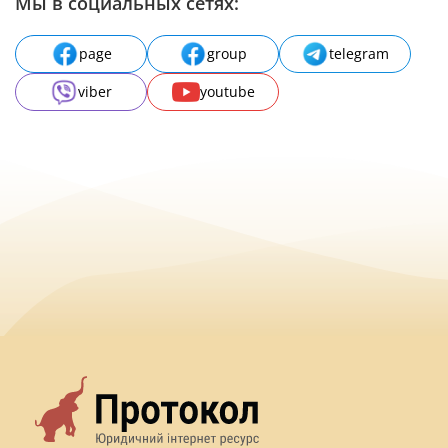
Мы в социальных сетях:
page
group
telegram
viber
youtube