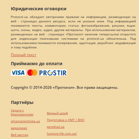
Юридические оговорки
Protocol.ua обладает авторскими правами на информацию, размещенную на
веб - страницах данного ресурса, если не указано иное. Под информацией
понимаются тексты, комментарии, статьи, фотоизображения, рисунки, ящик-
шота, сканы, видео, аудио, другие материалы. При использовании материалов,
размещенных на веб - страницах «Протокол» наличие гиперссылки открытого
для индексации поисковыми системами на protocol.ua обязательна. Под
использованием понимается копирования, адаптация, рерайтинг, модификация
и тому подобное.
Полный текст
Приймаємо до оплати
Copyright © 2014-2026 «Протокол». Все права защищены.
Партнёры
Серьги с
Винный шкаф
бриллиантами
Подготовка к НМТ / ВНО
alliancetechnika.ua
pereklad.ua
миралинкс
hospice-life.com.ua/
Веб мастер