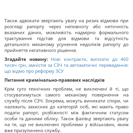
Також адвокати звертають увагу на ризик відмови при
розгляді рапорту через неповноту або неточність
вказаних даних, можливість надмірно формального
трактування підстав для відмови та відсутність
детального механізму усунення недоліків рапорту до
прийняття негативного рішення.
Згадайте новину:
Нові контракти, виплати до 460
тисяч грн, амністія за СЗЧ та автоматичні переведення:
що відмо про реформу ЗСУ
Питання кримінально-правових наслідків
Крім суто технічних проблем, не виключені й ті, що
стосуватимуться самого механізму повернення на
службу після СЗЧ. Зокрема, можуть виникати спори, чи
належить захисник до категорій осіб, які мають право
подати рапорт, розбіжності між фактичним статусом
особи та даними обліку. Також фахівці звертають увагу
на те, що не виключені проблеми у військових, яким
вже призупинено службу.