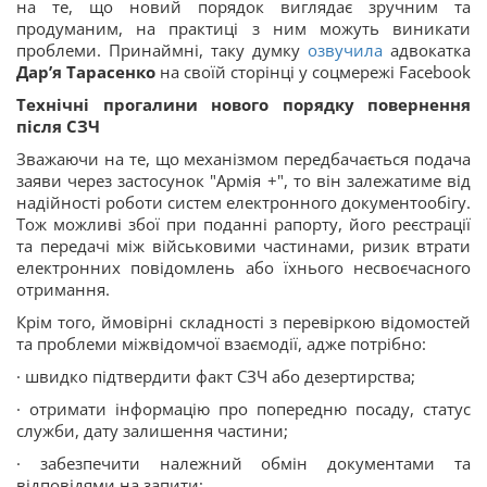
на те, що новий порядок виглядає зручним та
продуманим, на практиці з ним можуть виникати
проблеми. Принаймні, таку думку
озвучила
адвокатка
Дар’я Тарасенко
на своїй сторінці у соцмережі Facebook
Технічні прогалини нового порядку повернення
після СЗЧ
Зважаючи на те, що механізмом передбачається подача
заяви через застосунок "Армія +", то він залежатиме від
надійності роботи систем електронного документообігу.
Тож можливі збої при поданні рапорту, його реєстрації
та передачі між військовими частинами, ризик втрати
електронних повідомлень або їхнього несвоєчасного
отримання.
Крім того, ймовірні складності з перевіркою відомостей
та проблеми міжвідомчої взаємодії, адже потрібно:
· швидко підтвердити факт СЗЧ або дезертирства;
· отримати інформацію про попередню посаду, статус
служби, дату залишення частини;
· забезпечити належний обмін документами та
відповідями на запити;