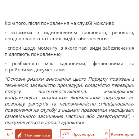
Крім того, після поновлення на службі можливі:
· затримки з відновленням грошового, речового,
продовольчого та інших видів забезпечення;
· спори щодо моменту, з якого такі види забезпечення
підлягають поновленню;
· розбіжності між кадровими, фінансовими та
стройовими документами.
"Основні ризики виконання цього Порядку пов’язані з
технічною залежністю процедури, складністю перевірки
статусу військовослужбовця, міжвідомчою
координацією, можливим формальним підходом до
розгляду рапортів та невизначеністю співвідношення
повернення на службу з іншими правовими наслідками
самовільного залишення частини або дезертирства", -
підсумовується в дописі адвокатки.
0
584
0
Просмотров
Коментарии
Понравилось