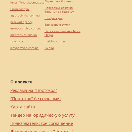
Перевозка больных
https://motokosmos.ua/
Перевозка лежачих
Синтезаторы
больных за границу
agrotechnika.com.ua
Шкафы купе
perevod.agency
Брендовые сумки
europeservice.com.ua
Натяжные потолки Nova
mk-translations.ua
Stelya
текст юа
maltina.com.ua
kievperevod.com.ua
Cылки
О проекте
Реклама на "Протокол"
"Протокол" без реклами!
Карта сайта
Тендер на юридическую услугу
Пользовательское соглашение
Допомогти ресурсу "Протокол"