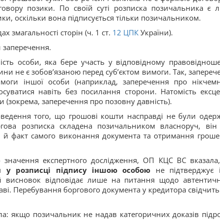
овору позики. По своїй суті розписка позичальника є 
и, оскільки вона підписується тільки позичальником.
 змагальності сторін (ч. 1 ст.
12
ЦПК
України).
й заперечення.
сть особи, яка бере участь у відповідному правовідноше
чини не є зобов’язаною перед суб’єктом вимоги. Так, запереч
имоги іншої особи (наприклад, заперечення про нікчемн
осуватися навіть без посилання сторони. Натомість ексце
и (зокрема, заперечення про позовну давність).
ведення того, що грошові кошти насправді не були одерж
гова розписка складена позичальником власноруч, він
а й факт самого виконання документа та отримання гроше
 значення експертного дослідження, ОП КЦС ВС вказала
я у розписці підпису іншою особою
не підтверджує 
й висновок відповідає лише на питання щодо автентичн
праві. Перебування боргового документа у кредитора свідчить
а: якщо позичальник не надав категоричних доказів підр