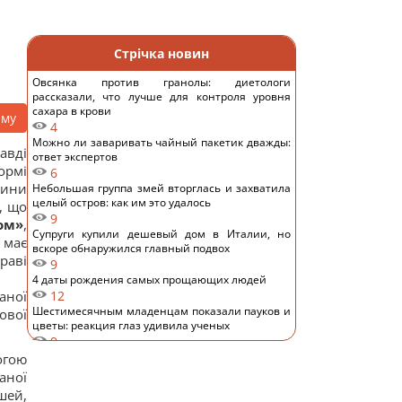
Стрічка новин
Овсянка против гранолы: диетологи
рассказали, что лучше для контроля уровня
сахара в крови
аму
4
Можно ли заваривать чайный пакетик дважды:
авді
ответ экспертов
ормі
6
вини
Небольшая группа змей вторглась и захватила
целый остров: как им это удалось
, що
9
ом»
,
Супруги купили дешевый дом в Италии, но
 має
вскоре обнаружился главный подвох
раві
9
4 даты рождения самых прощающих людей
аної
12
Шестимесячным младенцам показали пауков и
ової
цветы: реакция глаз удивила ученых
9
Над Землей появилась Оленья Луна: как это
огою
повлияет на знаки зодиака
аної
12
шей,