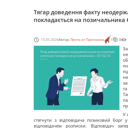
Тягар доведення факту неодерж
покладається на позичальника О
0
15.05.2026
Автор:
Лента от Протокола
1
За
не
об
по
пі
не
за
та
Та
па
пр
У 
стягнути з відповідача позиковий борг у
відповідачем розписки. Відповідач за