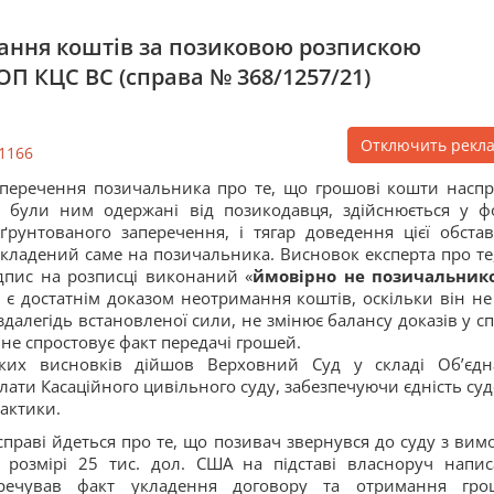
ання коштів за позиковою розпискою
П КЦС ВС (справа № 368/1257/21)
Отключить рекл
1166
перечення позичальника про те, що грошові кошти наспр
 були ним одержані від позикодавця, здійснюється у ф
ґрунтованого заперечення, і тягар доведення цієї обста
кладений саме на позичальника. Висновок експерта про те
дпис на розписці виконаний «
ймовірно не позичальник
 є достатнім доказом неотримання коштів, оскільки він не
здалегідь встановленої сили, не змінює балансу доказів у сп
 не спростовує факт передачі грошей.
ких висновків дійшов Верховний Суд у складі Об’єдн
лати Касаційного цивільного суду, забезпечуючи єдність суд
актики.
справі йдеться про те, що позивач звернувся до суду з вим
 розмірі 25 тис. дол. США на підставі власноруч напис
перечував факт укладення договору та отримання гро