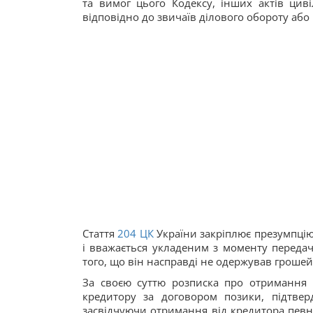
та вимог цього Кодексу, інших актів циві
відповідно до звичаїв ділового обороту або
Стаття
204
ЦК
України закріплює презумпцію
і вважається укладеним з моменту передач
того, що він насправді не одержував грошей
За своєю суттю розписка про отримання
кредитору за договором позики, підтве
засвідчуючи отримання від кредитора певн