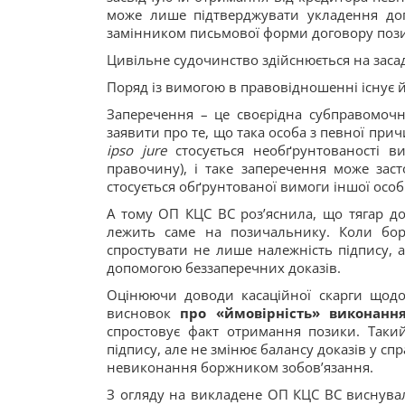
може лише підтверджувати укладення дог
замінником письмової форми договору позик
Цивільне судочинство здійснюється на засадах
Поряд із вимогою в правовідношенні існує 
Заперечення – це своєрідна субправомочні
заявити про те, що така особа з певної при
ipso jure
стосується необґрунтованості в
правочину), і таке заперечення може заст
стосується обґрунтованої вимоги іншої особ
А тому ОП КЦС ВС роз’яснила, що тягар до
лежить саме на позичальнику. Коли бор
спростувати не лише належність підпису, 
допомогою беззаперечних доказів.
Оцінюючи доводи касаційної скарги щодо
висновок
про «ймовірність» виконанн
спростовує факт отримання позики. Таки
підпису, але не змінює балансу доказів у с
невиконання боржником зобов’язання.
З огляду на викладене ОП КЦС ВС виснувал