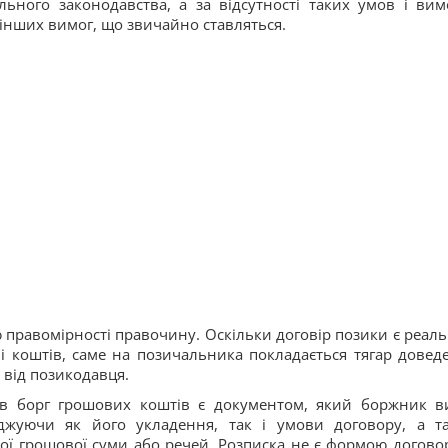
льного законодавства, а за відсутності таких умов і вим
 інших вимог, що звичайно ставляться.
 правомірності правочину. Оскільки договір позики є реал
і коштів, саме на позичальника покладається тягар довед
 від позикодавця.
 в борг грошових коштів є документом, який боржник в
рджуючи як його укладення, так і умови договору, а т
ої грошової суми або речей. Розписка не є формою договор