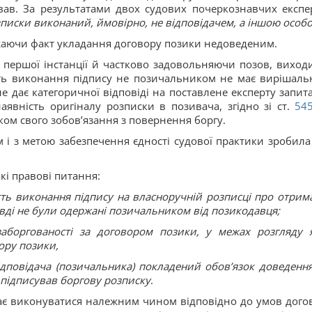
вав. За результатами двох судових почеркознавчих експе
озписки виконаний, ймовірно, не відповідачем, а іншою особ
важаючи факт укладання договору позики недоведеним.
 першої інстанції й частково задовольняючи позов, виходи
сть виконання підпису не позичальником не має вирішаль
е дає категоричної відповіді на поставлене експерту запит
аявність оригіналу розписки в позивача, згідно зі ст.
54
ом свого зобов’язання з повернення боргу.
і з метою забезпечення єдності судової практики зробила 
акі правові питання:
сть виконання підпису на власноручній розписці про отрим
ді не були одержані позичальником від позикодавця;
заборгованості за договором позики, у межах розгляду 
ору позики,
ідповідача (позичальника) покладений обов’язок доведення 
 підписував боргову розписку
.
ає виконуватися належним чином відповідно до умов дого