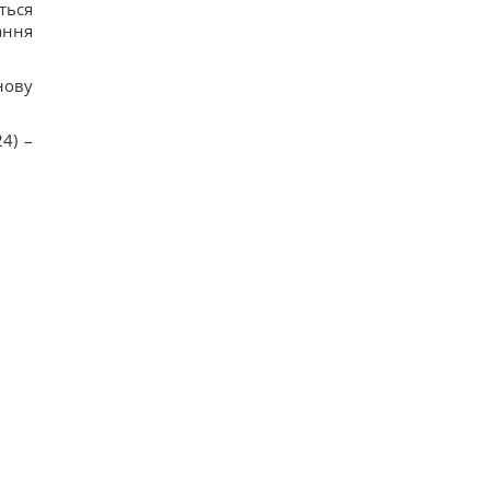
ться
ання
нову
4) –