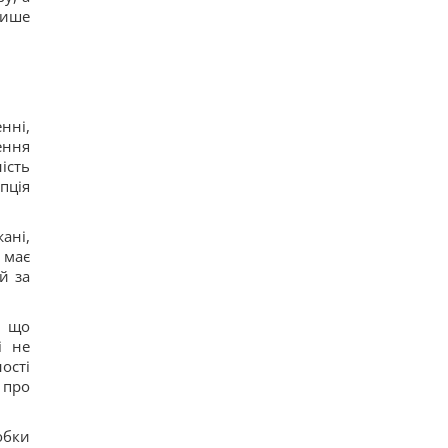
лише
нні,
ення
ість
пція
ані,
 має
й за
, що
і не
ості
 про
обки