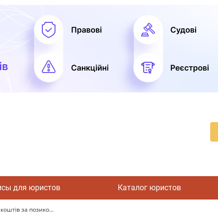
исы для юристов
Каталог юристов
оштів за позико...