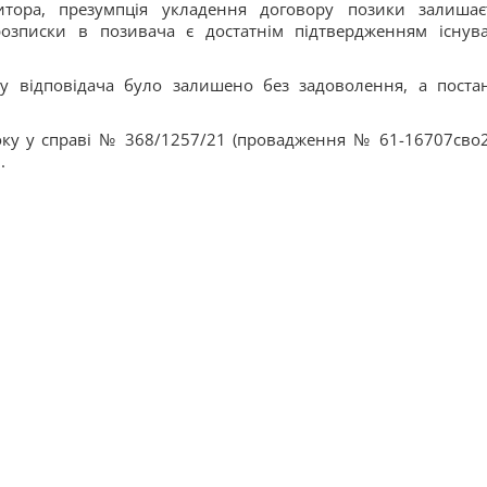
дитора, презумпція укладення договору позики залишає
розписки в позивача є достатнім підтвердженням існув
гу відповідача було залишено без задоволення, а поста
оку у справі № 368/1257/21 (провадження № 61-16707сво2
5
.