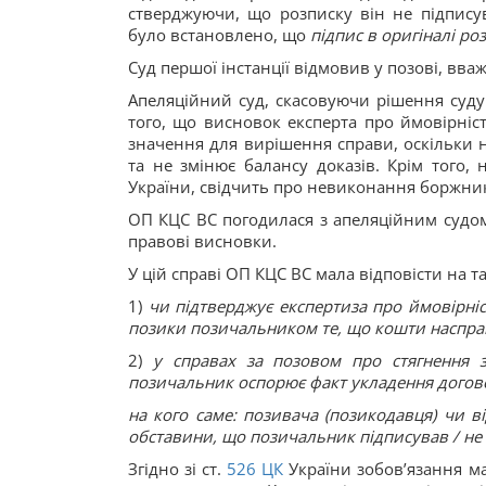
стверджуючи, що розписку він не підпису
було встановлено, що
підпис в оригіналі р
Суд першої інстанції відмовив у позові, в
Апеляційний суд, скасовуючи рішення суду
того, що висновок експерта про ймовірні
значення для вирішення справи, оскільки н
та не змінює балансу доказів. Крім того, н
України, свідчить про невиконання боржник
ОП КЦС ВС погодилася з апеляційним судом 
правові висновки.
У цій справі ОП КЦС ВС мала відповісти на т
1)
чи підтверджує експертиза про ймовірні
позики позичальником те, що кошти насправ
2)
у справах за позовом про стягнення 
позичальник оспорює факт укладення догов
на кого саме: позивача (позикодавця) чи в
обставини, що позичальник підписував / не
Згідно зі ст.
526
ЦК
України зобов’язання м