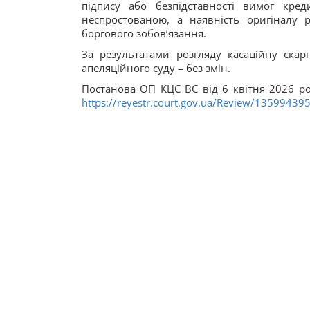
підпису або безпідставності вимог кре
неспростованою, а наявність оригіналу 
боргового зобов’язання.
За результатами розгляду касаційну скар
апеляційного суду – без змін.
Постанова ОП КЦС ВС від 6 квітня 2026 р
https://reyestr.court.gov.ua/Review/13599439