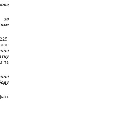
кове
м за
жним
225.
рган
ання
атку
м та
ання
боду
факт