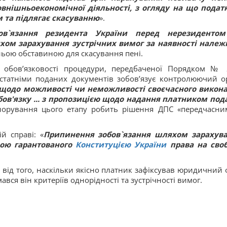
овнішньоекономічної діяльності, з огляду на що подат
м та підлягає скасуванню
».
ов`язання резидента України перед нерезиденто
ом зарахування зустрічних вимог за наявності нале
тньою обставиною для скасування пені.
 обов’язковості процедури, передбаченої Порядком № 
статніми поданих документів зобов’язує контролюючий о
щодо можливості чи неможливості своєчасного викон
бов'язку ... з пропозицією щодо надання платником под
гнорування цього етапу робить рішення ДПС «передчасни
й справі: «
Припинення зобов`язання шляхом зарахув
вою гарантованого
Конституцією України
права на сво
 від того, наскільки якісно платник зафіксував юридичний 
вся він критеріїв однорідності та зустрічності вимог.