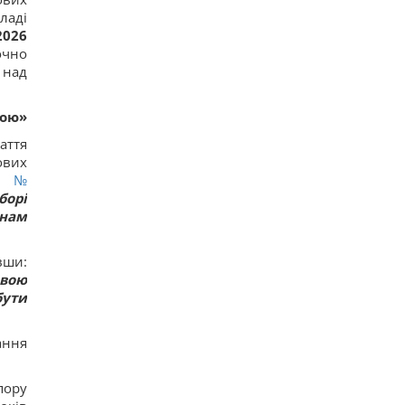
16
ладі
Действительно ли изюм так полезен, как все
2026
думают: ответ диетологов
очно
15
 над
Трамп неохотно усиливает давление на РФ, но
законопроект Грэма заставит его принять меры,
– WSJ
дою»
14
Саудовская Аравия, Пакистан и Турция
аття
заключили соглашение о взаимной обороне, –
ових
Reuters
ві
№
16
борі
Россия предлагает иностранным заказчикам
новую ракету для Су-57, – СМИ
онам
18
Старый монитор еще рано выбрасывать: как
использовать его повторно с пользой
вши:
17
овою
Одна фраза мгновенно поставит на место
бути
высокомерного человека: психолог раскрыла
секрет
15
ання
Россия намерена окончательно аннексировать
часть Грузии, – страны НАТО
17
пору
Суд продлил содержание под стражей