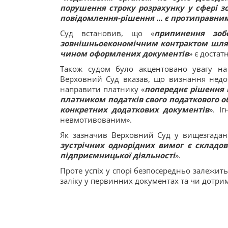
порушення строку розрахунку у сфері з
повідомлення-рішення ... є протиправни
Суд встановив, що «
припинення зоб
зовнішньоекономічним контрактом шлях
чином оформлених документів
» є доста
Також судом було акцентовано увагу на
Верховний Суд вказав, що визнання недо
направити платнику «
попереднє рішення 
платником податків свого податкового о
конкретних додаткових документів
». І
невмотивованим».
Як зазначив Верховний Суд у вищезгадані
зустрічних однорідних вимог є складо
підприємницької діяльності
».
Проте успіх у спорі безпосередньо залежить
заліку у первинних документах та чи дотрима