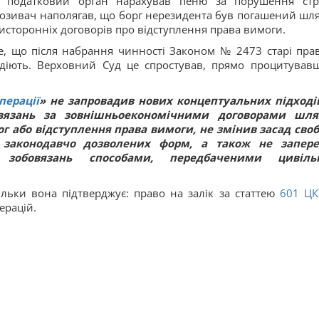
у податковий орган нарахував пеню за порушення стр
Позивач наполягав, що борг нерезидента був погашений шл
ристоронніх договорів про відступлення права вимоги.
е, що після набрання чинності Законом № 2473 старі пра
 діють. Верховний Суд це спростував, прямо процитував
перації
» не запровадив нових концептуальних підході
вязань за зовнішньоекономічними договорами шл
г або відступлення права вимоги, не змінив засад сво
 законодавчо дозволених форм, а також не запер
зобовязань способами, передбаченими цивіль
льки вона підтверджує: право на залік за статтею
601
ЦК
ерацій.