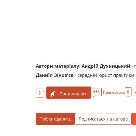
Автори матеріалу:
Андрій Духницький
- 
Даниїл Зінов'єв
- середній юрист практики 
0
656
2
Просмотров
Понравилось
Поблагодарить
Подписаться на автора