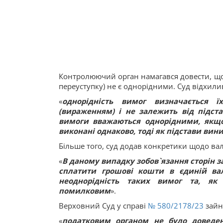
Контролюючий орган намагався довести, що
переуступку) не є однорідними. Суд відхили
«
однорідність вимог визначається 
(вираженням) і не залежить від підст
вимоги вважаються однорідними, якщо
виконані однаково, тоді як підстави ви
Більше того, суд додав конкретики щодо ва
«
В даному випадку зобов`язання сторін 
сплатити грошові кошти в єдиній вал
неоднорідність таких вимог та, як 
помилковим
».
Верховний Суд у справі
№ 580/2178/23
зайн
«
податковим органом не було доведен