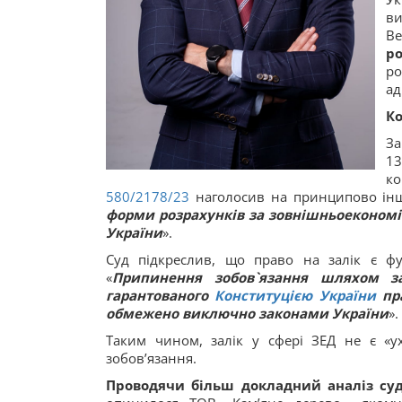
в
Ве
р
ро
ад
Ко
За
13
к
580/2178/23
наголосив на принципово інш
форми розрахунків за зовнішньоекономі
України
».
Суд підкреслив, що право на залік є ф
«
Припинення зобов`язання шляхом за
гарантованого
Конституцією України
пра
обмежено виключно законами України
».
Таким чином, залік у сфері ЗЕД не є «
зобов’язання.
Проводячи більш докладний аналіз су