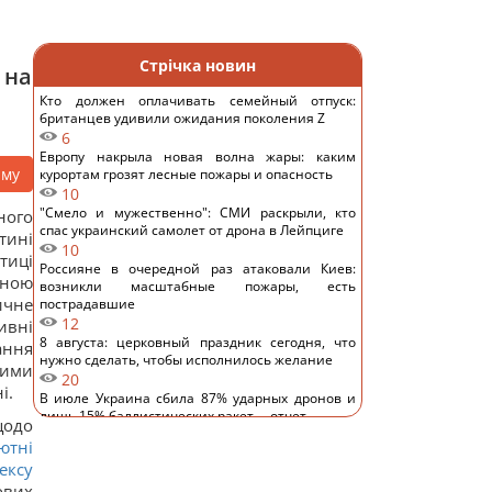
Стрічка новин
 на
Кто должен оплачивать семейный отпуск:
британцев удивили ожидания поколения Z
6
Европу накрыла новая волна жары: каким
аму
курортам грозят лесные пожары и опасность
10
"Смело и мужественно": СМИ раскрыли, кто
ного
спас украинский самолет от дрона в Лейпциге
тині
10
тиці
Россияне в очередной раз атаковали Киев:
мною
возникли масштабные пожары, есть
ичне
пострадавшие
12
ивні
8 августа: церковный праздник сегодня, что
ання
нужно сделать, чтобы исполнилось желание
чими
20
і.
В июле Украина сбила 87% ударных дронов и
лишь 15% баллистических ракет, – отчет
щодо
15
ютні
РФ будет платить Украине по $20 млрд в год:
ексу
экономист оценил реальный механизм
ових
репараций