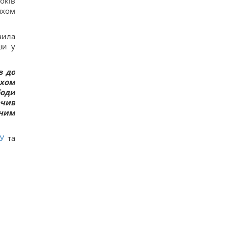
оків
Коломойского, защита заявила о проблемах со
яхом
здоровьем
15
Киев будет значительно лучше подготовлен к
вила
зиме, но фактор обстрелов и возможностей
ПВО никто не отменял, - Пантелеев
ши у
12
Задержка до 10 часов: из-за обстрелов ряд
в до
поездов курсирует с задержками
14
яхом
Бюджетный выбор: назван главный
боди
автомобильный бестселлер в Европе
ечив
16
ним
Гороскоп на 8 августа: Львам - отдых, Козерогам
- встреча с родными
24
У
та
В уголовном деле рынка "Столичный"
материалами стали сообщения о поддержке
ВСУ, - СМИ
16