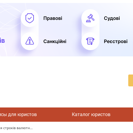
исы для юристов
Каталог юристов
 строків валютн...