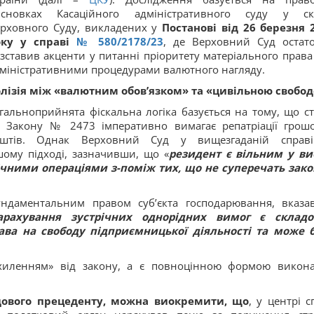
исновках Касаційного адміністративного суду у ск
рховного Суду, викладених у
Постанові від 26 березня 
оку у справі
№ 580/2178/23
, де Верховний Суд остат
зставив акценти у питанні пріоритету матеріального права
міністративними процедурами валютного нагляду.
лізія між «валютним обов’язком» та «цивільною свобо
гальноприйнята фіскальна логіка базується на тому, що ст
 Закону № 2473 імперативно вимагає репатріації грош
оштів. Однак Верховний Суд у вищезгаданій спра
ому підході, зазначивши, що «
резидент є вільним у ви
чними операціями з-поміж тих, що не суперечать зак
ундаментальним правом суб’єкта господарювання, вказа
рахування зустрічних однорідних вимог є склад
ва на свободу підприємницької діяльності та може 
ухиленням» від закону, а є повноцінною формою викон
дового прецеденту, можна виокремити, що
, у центрі с