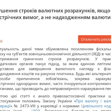
ушення строків валютних розрахунків, якщо
стрічних вимог, а не надходженням валюти
Отключить рекл
56
туальність даної теми обумовлена посиленням фіскаль
ску на суб’єктів зовнішньоекономічної діяльності (ЗЕД) в час
отримання граничних строків розрахунків. У прак
даткових органів панує підхід, за яким єдиною легіти
ідставою для завершення валютного нагляду є фіз
дходження коштів на рахунок платника. Будь-які альтернат
пособи припинення зобов’язань, зокрема зарахув
стрічних однорідних вимог, часто ігноруються контролюю
ганами, що призводить до неправомірного нарахування пен
тою цієї статті є аналіз правозастосовної практики 
стосування положень Закону України «
Про валюту і вал
ерації
» № 2473-VIII у кореляції з нормами
Цивільного код
країни (далі –
ЦКУ
). Дослідження базується на прав