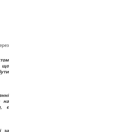
ерез
том
, що
бути
анні
а на
я, є
і за