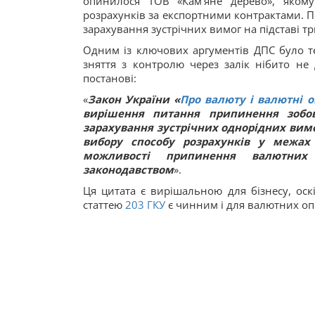
опинилося ТОВ «Кам’яне дерево», яком
розрахунків за експортними контрактами. 
зарахування зустрічних вимог на підставі т
Одним із ключових аргументів ДПС було т
зняття з контролю через залік нібито не
постанові:
«
Закон України «
Про валюту і валютні о
вирішення питання припинення зобо
зарахування зустрічних однорідних вимо
вибору способу розрахунків у межах
можливості припинення валютних 
законодавством
».
Ця цитата є вирішальною для бізнесу, оскі
статтею
203
ГКУ
є чинним і для валютних оп