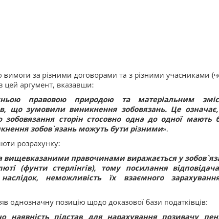
 вимоги за різними договорами та з різними учасниками (ч
в цей аргумент, вказавши:
їхньою правовою природою та матеріальним зміс
ав, що зумовили виникнення зобовязань. Це означає
 зобовязання сторін стосовно одна до одної мають 
никнення зобов`язань можуть бути різними
».
люти розрахунку:
за вищевказаними правочинами виражається у зобов`яз
юті (фунти стерлінгів), тому посилання відповідач
наслідок, неможливість їх взаємного зарахуванн
яв однозначну позицію щодо доказової бази податківців:
о наявність підстав для нарахування позивачу пен