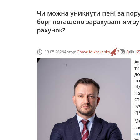
Чи можна уникнути пені за пор
борг погашено зарахуванням зу
рахунок?
0
6
19.05.2026
Автор:
Crowe Mikhailenko
2
Ак
ти
д
по
п
на
с
зу
ор
Ме
за
оп
У