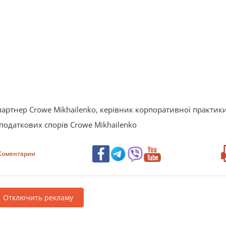
партнер Crowe Mikhailenko, керівник корпоративної практик
податкових спорів Crowe Mikhailenko
Коментарии
Отключить рекламу