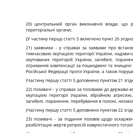
20) центральний орган виконавчої влади, що р
територіальні органи;
{У частину першу статті 5 включено пункт 20 згідн
21) заявники - у справах за заявами про встан
тимчасовою окупацією території України, надзви
окупованих територій України, загибелі, поране
отримання компенсації за пошкоджені та знищені 
Російської Федерації проти України, а також поруш
{Частину першу статті 5 доповнено пунктом 21 згід
22) позивачі - у справах за позовами до держави-а
окупацією території України, збройною агресіє
загибелі, поранення, перебування в полоні, незак
{Частину першу статті 5 доповнено пунктом 22 згід
23) позивачі - за подання позовів щодо оскаржен
реабілітацію жертв репресій комуністичного тоталі