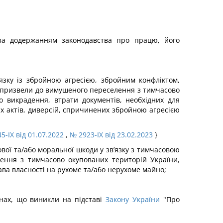
 за додержанням законодавства про працю, його
зку із збройною агресією, збройним конфліктом,
 призвели до вимушеного переселення з тимчасово
о викрадення, втрати документів, необхідних для
х актів, диверсій, спричинених збройною агресією
5-IX від 01.07.2022
,
№ 2923-IX від 23.02.2023
}
ової та/або моральної шкоди у зв’язку з тимчасовою
ення з тимчасово окупованих територій України,
ава власності на рухоме та/або нерухоме майно;
инах, що виникли на підставі
Закону України
"Про