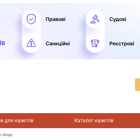
си для юристів
Каталог юристів
о збору