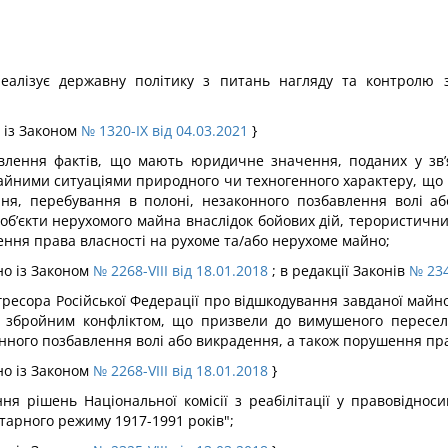
еалізує державну політику з питань нагляду та контролю
о із Законом
№
1320-IX від 04.03.2021
}
овлення фактів, що мають юридичне значення, поданих у зв’я
чайними ситуаціями природного чи техногенного характеру, що
ння, перебування в полоні, незаконного позбавлення волі аб
об’єкти нерухомого майна внаслідок бойових дій, терористични
ення права власності на рухоме та/або нерухоме майно;
но із Законом
№ 2268-VIII від 18.01.2018
; в редакції Законів
№ 234
гресора Російської Федерації про відшкодування завданої майн
ю, збройним конфліктом, що призвели до вимушеного пересел
онного позбавлення волі або викрадення, а також порушення пр
но із Законом
№ 2268-VIII від 18.01.2018
}
ня рішень Національної комісії з реабілітації у правовіднос
тарного режиму 1917-1991 років";