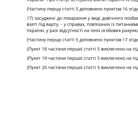
{Частину першу статті 5 доповнено пунктом 16 згід
17) засуджені до покарання у виді довічного позба
взяті під варту, - у справах, пов’язаних із питанн
України, у разі відсутності на їхніх особових рахунк
{Частину першу статті 5 доповнено пунктом 17 згід
{Пункт 18 частини першої статті 5 виключено на підс
{Пункт 19 частини першої статті 5 виключено на підс
{Пункт 20 частини першої статті 5 виключено на підс