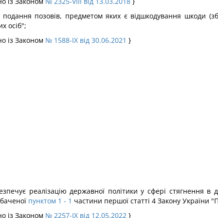
но із Законом
№ 2325-VIII від 13.03.2018
}
а подання позовів, предметом яких є відшкодування шкоди (зб
х осіб";
но із Законом
№ 1588-IX від 30.06.2021
}
зпечує реалізацію державної політики у сфері стягнення в д
едбаченої
пунктом 1
- 1
частини першої статті 4 Закону України "П
но із Законом
№ 2257-IX від 12.05.2022
}