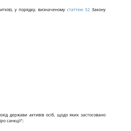
итків), у порядку, визначеному
статтею 52
Закону
охід держави активів осіб, щодо яких застосовано
ро санкції";