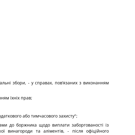
іальні збори, - у справах, пов’язаних з виконанням
нням їхніх прав;
одаткового або тимчасового захисту";
огами до боржника щодо виплати заборгованості із
ої винагороди та аліментів, - після офіційного