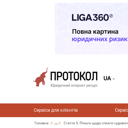
UA
Сервіси для клієнтів
Серві
...
Головна
Стаття 5. Пільги щодо сплати судовог