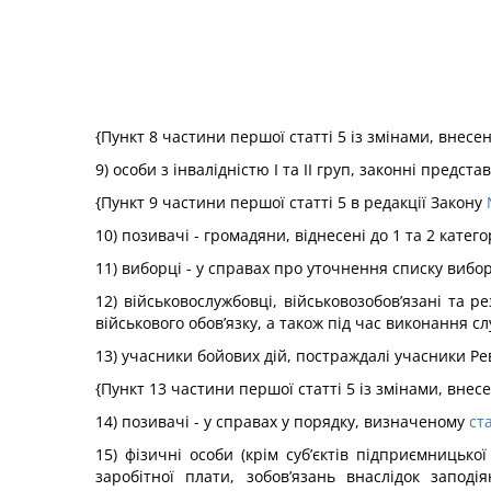
{Пункт 8 частини першої статті 5 із змінами, внесе
9) особи з інвалідністю I та II груп, законні предста
{Пункт 9 частини першої статті 5 в редакції Закону
10) позивачі - громадяни, віднесені до 1 та 2 кате
11) виборці - у справах про уточнення списку вибор
12) військовослужбовці, військовозобов’язані та р
військового обов’язку, а також під час виконання сл
13) учасники бойових дій, постраждалі учасники Рев
{Пункт 13 частини першої статті 5 із змінами, внес
14) позивачі - у справах у порядку, визначеному
ст
15) фізичні особи (крім суб’єктів підприємницьк
заробітної плати, зобов’язань внаслідок запод