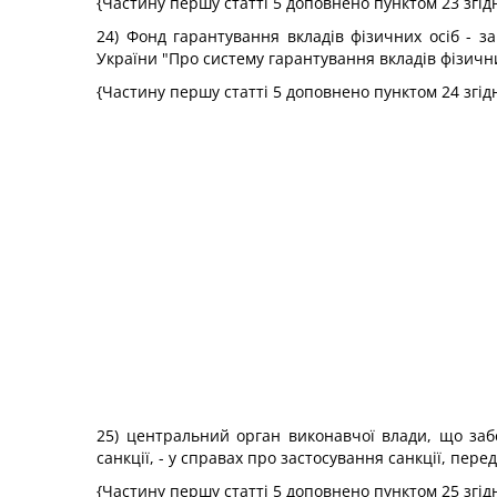
{Частину першу статті 5 доповнено пунктом 23 згід
24) Фонд гарантування вкладів фізичних осіб - з
України "Про систему гарантування вкладів фізични
{Частину першу статті 5 доповнено пунктом 24 згід
25) центральний орган виконавчої влади, що забе
санкції, - у справах про застосування санкції, пер
{Частину першу статті 5 доповнено пунктом 25 згід