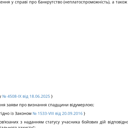
ння у справі про банкрутство (неплатоспроможність), а також
ну
№ 4508-IX від 18.06.2025
}
дання заяви про визнання спадщини відумерлою;
гідно із Законом
№ 1533-VIII від 20.09.2016
}
пов’язаних з наданням статусу учасника бойових дій відповід
ціального захисту";