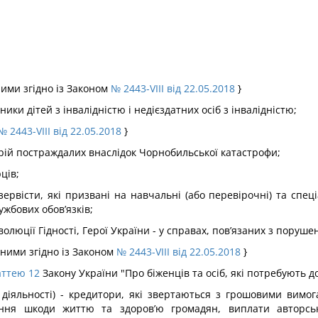
ними згідно із Законом
№ 2443-VIII від 22.05.2018
}
вники дітей з інвалідністю і недієздатних осіб з інвалідністю;
№ 2443-VIII від 22.05.2018
}
горій постраждалих внаслідок Чорнобильської катастрофи;
ців;
езервісти, які призвані на навчальні (або перевірочні) та спец
ужбових обов’язків;
олюції Гідності, Герої України - у справах, пов’язаних з поруше
еними згідно із Законом
№ 2443-VIII від 22.05.2018
}
аттею 12
Закону України "Про біженців та осіб, які потребують д
ої діяльності) - кредитори, які звертаються з грошовими вим
іяння шкоди життю та здоров’ю громадян, виплати авторськ