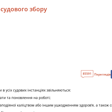
 судового збору
85591
Переглядів
и в усіх судових інстанціях звільняються:
лати та поновлення на роботі;
заподіяної каліцтвом або іншим ушкодженням здоров’я, а також 