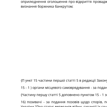
оприлюднення оголошення про відкриття провадже
визнання боржника банкрутом;
{П ункт 15 частини першої статті 5 в редакції Зако
15 - 1 ) органи місцевого самоврядування - за по
{Частину першу статті 5 доповнено пунктом 15 - 1 з
16) позивачі - за подання позовів щодо спорів, 
України "Про статус ветеранів війни, гарантії їх со