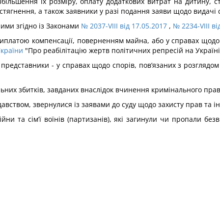
 збільшення їх розміру, оплату додаткових витрат на дитину, 
х стягнення, а також заявники у разі подання заяви щодо видачі 
ними згідно із Законами
№ 2037-VIII від 17.05.2017
,
№ 2234-VIII ві
 виплатою компенсації, поверненням майна, або у справах щодо
України
"Про реабілітацію жертв політичних репресій на Україні
їх представники - у справах щодо спорів, пов’язаних з розглядом
альних збитків, завданих внаслідок вчинення кримінального пр
авством, звернулися із заявами до суду щодо захисту прав та ін
війни та сім’ї воїнів (партизанів), які загинули чи пропали бе