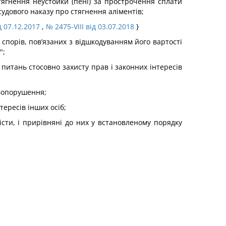
стягнення неустойки (пені) за прострочення сплати
судового наказу про стягнення аліментів;
д 07.12.2017
,
№ 2475-VIII від 03.07.2018
}
 спорів, пов’язаних з відшкодуванням його вартості
";
 питань стосовно захисту прав і законних інтересів
авопорушення;
тересів інших осіб;
звісти, і прирівняні до них у встановленому порядку