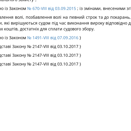
но із Законом
№ 670-VIII від 03.09.2015
; із змінами, внесеними зг
влення волі, позбавлення волі на певний строк та до покарань,
ями, які вирішуються судом під час виконання вироку відповідно 
ах коштів, достатніх для сплати судового збору.
но із Законом
№ 1491-VIII від 07.09.2016
}
таві Закону № 2147-VIII від 03.10.2017 }
таві Закону № 2147-VIII від 03.10.2017 }
таві Закону № 2147-VIII від 03.10.2017 }