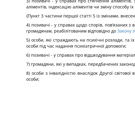
3) позивачі - у справах про стягнення аліментів,
аліментів, індексацію аліментів чи зміну способу ї
{Пункт 3 частини першої статті 5 із змінами, внесе
4) позивачі - у справах щодо спорів, пов’язаних з
громадянам, реабілітованим відповідно до
Закону 
5) особи, які страждають на психічні розлади, та 
особи під час надання психіатричної допомоги;
6) позивачі - у справах про відшкодування матері
7) громадяни, які у випадках, передбачених законод
8) особи з інвалідністю внаслідок Другої світової 
особи;