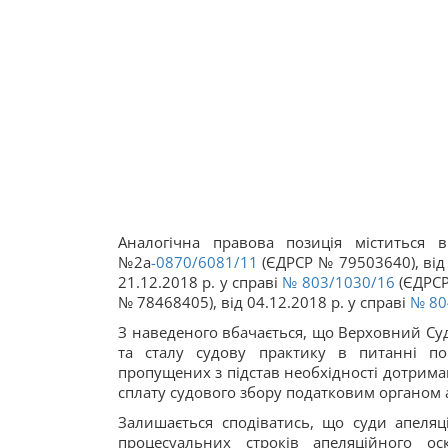
Аналогічна правова позиція міститься 
№2а
-0870/6081/11
(ЄДРСР № 79503640), від 
21.12.2018 р. у справі
№ 803/1030/16
(ЄДРСР
№ 78468405), від 04.12.2018 р. у справі
№ 80
З наведеного вбачається, що Верховний Суд
та сталу судову практику в питанні по
пропущених з підстав необхідності дотрим
сплату судового збору податковим органом а
Залишається сподіватись, що суди апеля
процесуальних строків апеляційного о