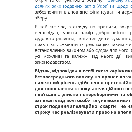
Окрім того, Пунктом 2 розділу ІІ
Закону Укр
деяких законодавчих актів України щодо с
забезпечити відповідне фінансування держ
збору.
В той же час, з огляду на приписи, зокр
відповідач, маючи намір добросовісної 
судового рішення, повинен діяти сумлінно
прав і здійснювати їх реалізацію таким ч
встановлених законом або судом для чого, я
усі можливі та залежні від нього дії, ви
законодавством.
Відтак, відповідач в особі свого керівн
безпосереднього впливу на процес орган
належний рівень здійснення претензійно 
для поновлення строку апеляційного о
пов'язані з дійсно непереборними та 
залежать від волі особи та унеможливи
строк подання апеляційної скарги і не 
строку час реалізовувати право на апел