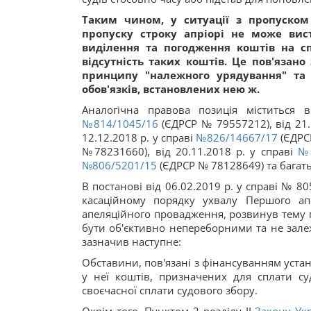
Таким чином, у ситуації з пропуск
пропуску строку апріорі не може вис
виділення та погодження коштів на с
відсутність таких коштів. Це пов'язан
принципу "належного урядування" та
обов'язків, встановлених нею ж.
Аналогічна правова позиція міститься 
№814/1045/16
(ЄДРСР № 79557212), від 21.
12.12.2018 р. у справі
№826/14667/17
(ЄДРСР
№78231660), від 20.11.2018 р. у справі
№8
№806/5201/15
(ЄДРСР № 78128649) та багат
В постанові від 06.02.2019 р. у справі № 
касаційному порядку ухвалу Першого апе
апеляційного провадження, розвинув тему 
бути об'єктивно непереборними та не зале
зазначив наступне:
Обставини, пов'язані з фінансуванням устан
у неї коштів, призначених для сплати су
своєчасної сплати судового збору.