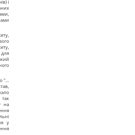
в) і
аних
ами,
нами
ету,
вого
ету,
 для
який
ного
о "…
тав,
жало
 так
у на
ення
льні
ня у
ення