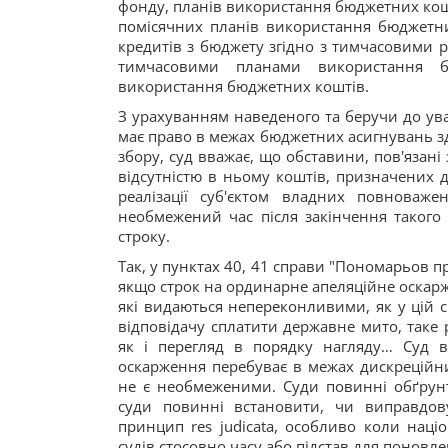
фонду, планів використання бюджетних кошт
помісячних планів використання бюджетни
кредитів з бюджету згідно з тимчасовими 
тимчасовими планами використання 
використання бюджетних коштів.
З урахуванням наведеного та беручи до ува
має право в межах бюджетних асигнувань зд
збору, суд вважає, що обставини, пов'язані
відсутністю в ньому коштів, призначених 
реалізації суб'єктом владних повноваж
необмежений час після закінчення такого 
строку.
Так, у пунктах 40, 41 справи "Пономарьов 
якщо строк на ординарне апеляційне оскарже
які видаються непереконливими, як у цій 
відповідачу сплатити державне мито, таке
як і перегляд в порядку нагляду… Суд 
оскарження перебуває в межах дискреційн
не є необмеженими. Суди повинні обґрунт
суди повинні встановити, чи виправдо
принцип res judicata, особливо коли нац
судів стосовно часу або підстав для поновле