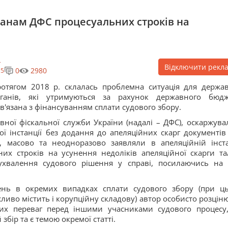
анам ДФС процесуальних строків на
Відключити рекл
0
2980
5
отягом 2018 р. склалась проблемна ситуація для держа
рганів, які утримуються за рахунок державного бюдж
в'язана з фінансуванням сплати судового збору.
вної фіскальної служби України (надалі – ДФС), оскаржува
ї інстанції без додання до апеляційних скарг документів
, масово та неодноразово заявляли в апеляційній інста
х строків на усунення недоліків апеляційної скарги та
ухвалення судового рішення у справі, посилаючись на 
жень в окремих випадках сплати судового збору (при ц
иво містить і корупційну складову) автор особисто розціню
их переваг перед іншими учасниками судового процесу,
збір та є темою окремої статті.