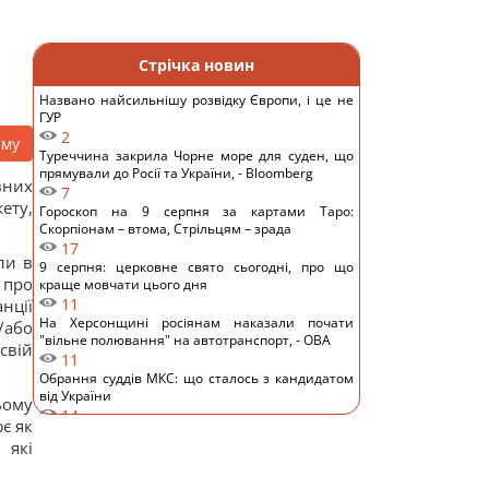
Стрічка новин
Названо найсильнішу розвідку Європи, і це не
ГУР
2
аму
Туреччина закрила Чорне море для суден, що
прямували до Росії та України, - Bloomberg
вних
7
ету,
Гороскоп на 9 серпня за картами Таро:
Скорпіонам – втома, Стрільцям – зрада
17
ли в
9 серпня: церковне свято сьогодні, про що
 про
краще мовчати цього дня
11
нції
На Херсонщині росіянам наказали почати
/або
"вільне полювання" на автотранспорт, - ОВА
свій
11
Обрання суддів МКС: що сталось з кандидатом
від України
ьому
14
є як
ШІ навчився створювати життєздатні віруси,
 які
яких не існувало в природі, - NYT
12