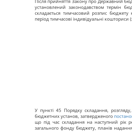
Після прийняття Закону про Державний бюд
установлений законодавством термін бю
складається тимчасовий розпис бюджету 
період тимчасові індивідуальні кошториси (з
У пункті 45 Порядку складання, розгляд
бюджетних установ, затвердженого
постано
що під час складання на наступний рік ро
загального фонду бюджету, планів надання