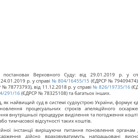
в постановах Верховного Суду: від 29.01.2019 р. у сп
24.01.2019 р. у справі
№ 804/16455/15
(ЄДРСР № 79409474),
 № 78773793), від 11.12.2018 р. у справі
№ 826/19735/16
(Є
4/291/16
(ЄДРСР № 78325108) та багатьох інших.
, як найвищий суд в системі судоустрою України, формує є
новлення процесуальних строків апеляційного оскарже
ання внутрішньої процедури виділення та погодження кошті
бо тимчасової відсутності таких коштів.
ційної інстанції вирішуючи питання поновлення органам
скарження дійсно враховуватимуть напрацьовані висн