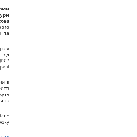
нами
дури
сова
ного
л та
раві
 від
ДРСР
раві
чи в
итті
жуть
я та
істю
язку