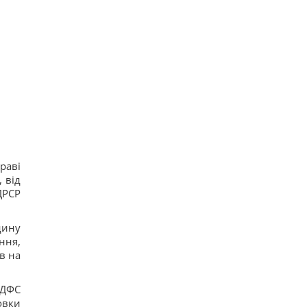
раві
 від
ДРСР
дину
ння,
в на
 ДФС
овки