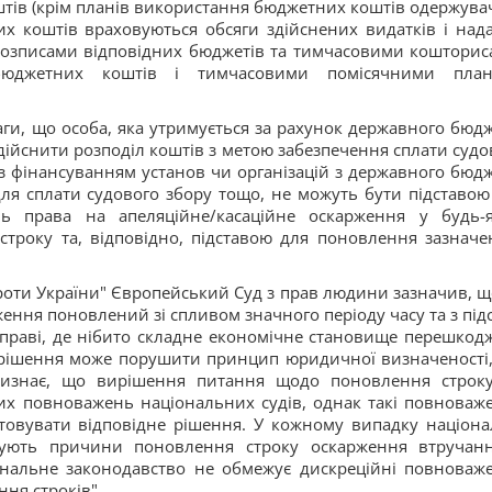
ів (крім планів використання бюджетних коштів одержувачі
х коштів враховуються обсяги здійснених видатків і над
розписами відповідних бюджетів та тимчасовими кошторис
бюджетних коштів і тимчасовими помісячними пла
ги, що особа, яка утримується за рахунок державного бюдж
ійснити розподіл коштів з метою забезпечення сплати судо
 з фінансуванням установ чи організацій з державного бюдж
для сплати судового збору тощо, не можуть бути підставою
ень права на апеляційне/касаційне оскарження у будь-
строку та, відповідно, підставою для поновлення зазначе
проти України" Європейський Суд з прав людини зазначив, щ
ння поновлений зі спливом значного періоду часу та з підс
справі, де нібито складне економічне становище перешкод
 рішення може порушити принцип юридичної визначеності,
визнає, що вирішення питання щодо поновлення строк
их повноважень національних судів, однак такі повноваж
овувати відповідне рішення. У кожному випадку націона
вують причини поновлення строку оскарження втручан
іональне законодавство не обмежує дискреційні повноваж
ння строків".