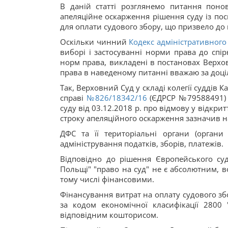
В даній статті розглянемо питання поно
апеляційне оскарження рішення суду із пос
для оплати судового збору, що призвело до
Оскільки чинний
Кодекс адміністративного
виборі і застосуванні норми права до спі
норм права, викладені в постановах Верхо
права в наведеному питанні вважаю за доці
Так, Верховний Суд у складі колегії суддів К
справі
№826/18342/16
(ЄДРСР №79588491) п
суду від 03.12.2018 р. про відмову у відкр
строку апеляційного оскарження зазначив н
ДФС та її територіальні органи (орган
адміністрування податків, зборів, платежів.
Відповідно до рішення Європейського суд
Польщі" "право на суд" не є абсолютним, 
тому числі фінансовими.
Фінансування витрат на оплату судового з
за кодом економічної класифікації 2800 
відповідним кошторисом.