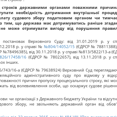
ом строків державними органами поважними причи
тупати необхідність дотримання внутрішньої проце
плату судового збору податковим органом чи тимча
о з тим, що держава має дотримуватись раніше згада
 не може отримувати вигоду від порушення прави
в постановах Верховного Суду: від 31.01.2019 р. у сп
12.2018 р. у справі №
№804/14052/15
(ЄДРСР № 78811388),
 №78496385), від 30.11.2018 р. у справі №813/5822/13-а (Є
26/17458/16
(ЄДРСР № 78022657), від 13.11.2018 р. у сп
ьох інших.
805/743/16-а (ЄДРСР № 79638924) Верховний Суд переглядаю
ляційного адміністративного суду про відмову у відкр
поважності причин пропуску процесуального строку, які мо
жать від волевиявлення особи, що оскаржує судове рішенн
ови чи організації з Державного бюджету України та відсутн
дового збору, не звільняють державний орган від обов'