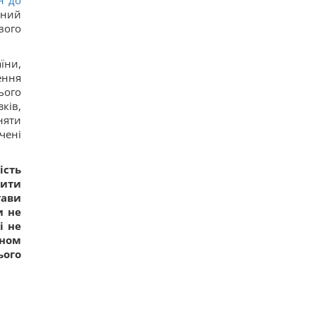
н до
аний
вого
їни,
ення
ього
ків,
няти
чені
ість
чити
тави
и не
і не
оном
ього