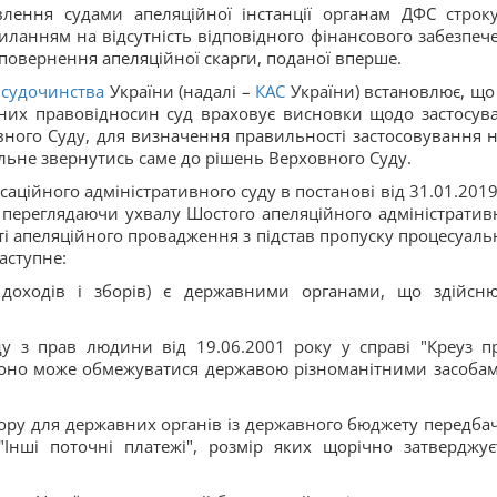
влення судами апеляційної інстанції органам ДФС строк
иланням на відсутність відповідного фінансового забезпеч
 повернення апеляційної скарги, поданої вперше.
 судочинства
України (надалі –
КАС
України) встановлює, що
рних правовідносин суд враховує висновки щодо застосув
вного Суду, для визначення правильності застосовування 
льне звернутись саме до рішень Верховного Суду.
асаційного адміністративного суду в постанові від 31.01.2019
ереглядаючи ухвалу Шостого апеляційного адміністратив
итті апеляційного провадження з підстав пропуску процесуаль
аступне:
и доходів і зборів) є державними органами, що здійсн
у з прав людини від 19.06.2001 року у справі "Креуз п
воно може обмежуватися державою різноманітними засобам
бору для державних органів із державного бюджету передба
"Інші поточні платежі", розмір яких щорічно затверджує