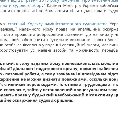
аїни від 22 травня 2015 року №484-VIII "Про внесення змі
плати судового збору"
Кабінет Міністрів України зобов'яз
авних органів, які позбавляються пільг щодо сплати судо
ема,
статті
44
Кодексу адміністративного судочинства
Укра
реалізації належного йому права на апеляційне оскарж
, тобто проявляти добросовісне ставлення до наявних у н
ином, щоб забезпечити неухильне виконання своїх обов'яз
к особа, зацікавлена у поданні апеляційної скарги, має вчи
користовувати усі наявні засоби та можливості, передба
ика, який, в силу наданих йому повноважень, має можлив
ізації діяльності податкового органу, повинен забезпе
- позовної роботи, а тому зазначені відповідачем підс
скарження не можна визнати поважними, оскільки вон
об'єктивними перешкодами, істотними труднощами, як
ли своєчасне, тобто у встановлений процесуальним зак
надають права у будь-який необмежений після спливу ц
яційне оскарження судових рішень.