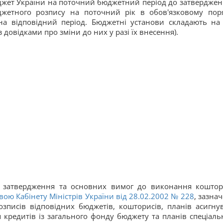
жет України на поточний бюджетний період до затверджен
джетного розпису на поточний рік в обов'язковому пор
на відповідний період. Бюджетні установи складають на
 довідками про зміни до них у разі їх внесення).
у, затвердження та основних вимог до виконання коштор
вою Кабінету Міністрів України від 28.02.2002 № 228
, зазна
зписів відповідних бюджетів, кошторисів, планів асигну
 кредитів із загального фонду бюджету та планів спеціаль