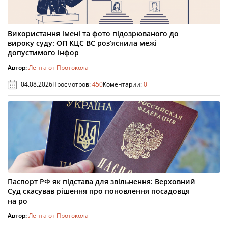
Використання імені та фото підозрюваного до
вироку суду: ОП КЦС ВС роз’яснила межі
допустимого інфор
Автор:
Лента от Протокола
04.08.2026
Просмотров:
450
Коментарии:
0
Паспорт РФ як підстава для звільнення: Верховний
Суд скасував рішення про поновлення посадовця
на ро
Автор:
Лента от Протокола