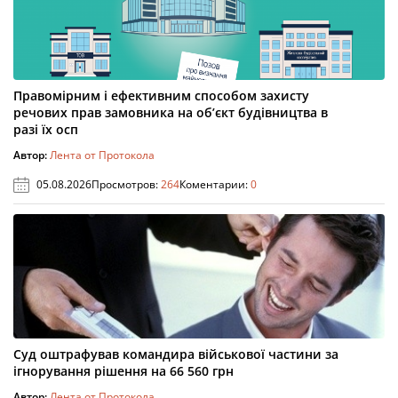
Правомірним і ефективним способом захисту
речових прав замовника на об’єкт будівництва в
разі їх осп
Автор:
Лента от Протокола
05.08.2026
Просмотров:
264
Коментарии:
0
Суд оштрафував командира військової частини за
ігнорування рішення на 66 560 грн
Автор:
Лента от Протокола