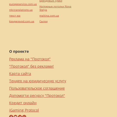
Брендовые сумки
europeservice.com.ua
Натяжные потолки Nova
mk-translations.ua
Stelya
текст юа
maltina.com.ua
kievperevod.com.ua
Cылки
О проекте
Реклама на "Протокол"
"Протокол" без реклами!
Карта сайта
Тендер на юридическую услугу
Пользовательское соглашение
Допомогти ресурсу "Протокол"
Кредит онлайн
iGaming Protocol