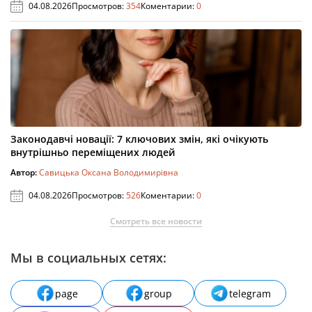
04.08.2026
Просмотров:
354
Коментарии:
0
Законодавчі новації: 7 ключових змін, які очікують
внутрішньо переміщених людей
Автор:
Савицька Оксана Володимирівна
04.08.2026
Просмотров:
526
Коментарии:
0
Смотреть все новости
Мы в социальных сетях:
page
group
telegram