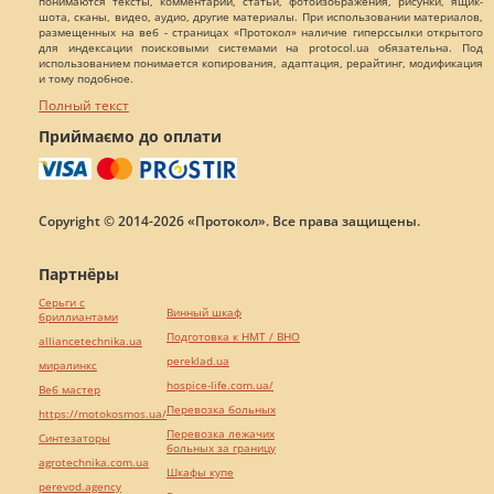
понимаются тексты, комментарии, статьи, фотоизображения, рисунки, ящик-
шота, сканы, видео, аудио, другие материалы. При использовании материалов,
размещенных на веб - страницах «Протокол» наличие гиперссылки открытого
для индексации поисковыми системами на protocol.ua обязательна. Под
использованием понимается копирования, адаптация, рерайтинг, модификация
и тому подобное.
Полный текст
Приймаємо до оплати
Copyright © 2014-2026 «Протокол». Все права защищены.
Партнёры
Серьги с
Винный шкаф
бриллиантами
Подготовка к НМТ / ВНО
alliancetechnika.ua
pereklad.ua
миралинкс
hospice-life.com.ua/
Веб мастер
Перевозка больных
https://motokosmos.ua/
Перевозка лежачих
Синтезаторы
больных за границу
agrotechnika.com.ua
Шкафы купе
perevod.agency