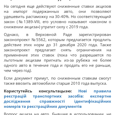
На сегодня еще действуют сниженные ставки акцизов
на импорт подержанных авто, они позволяют
удешевить растаможку на 30-40%. Но соответствующий
закон (№1389-VIII, его условно называют «законом о
снижении акциза») утратит силу с 2019 года.
Однако, в Верховной Раде зарегистрирован
законопроект №5562, которым предлагается продлить
действие этих норм до 31 декабря 2020 года. Также
законопроект предлагает снять ограничения на
применение этих ставок (пока что разрешается по
льготным акцизам пригнать из-за рубежа не более
одного авто в течение года и продать его не раньше,
чем через год).
Если документ примут, по сниженным ставкам смогут
также ввозить автомобили старше 2010 года выпуска.
Користутейсь консультацыэю:
Нові правила
реєстрацій транспортних засобів: експертне
дослідження справжності ідентифікаційних
номерів та реєстраційних документів
Вопрос акциза на авто, бывшие в использовании, не