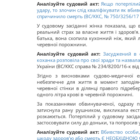
Аналізуйте судовий акт:
Якщо потерпілий
удару, то злочин слід кваліфікувати як вби
спричинило смерть (ВС/ККС,
№ 750/3256/17
У судовому засіданні жінка показала, що 
реальний страх за власне життя і здоров’
батька, вона схопила кухонний ніж, який л
черевної порожнини.
Аналізуйте судовий акт:
Засуджений в 
коханка розповіла про свої зради та назвала 
України (ВС/ККС справа № 234/8200/16-к від 
Згідно з висновками судово-медичної е
небезпечне для життя в момент заподія
черевної стінки в ділянці правого підреб
одного літра крові в черевній порожнині.
За показаннями обвинуваченої, одразу п
затиснула рану рушником, викликала екс
розкаюється. Потерпілий у судовому засід
застосовувати силу до доньки, та попросив 
Аналізуйте судовий акт:
Вбивство особи,
шкоду здоров’ю або смерть Є НЕОБХІДНОЮ 