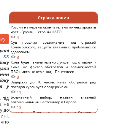
Стрічка новин
Россия намерена окончательно аннексировать
часть Грузии, – страны НАТО
4
аму
Суд продлил содержание под стражей
Коломойского, защита заявила о проблемах со
раві
здоровьем
КК
8
оку
Киев будет значительно лучше подготовлен к
зиме, но фактор обстрелов и возможностей
дала
ПВО никто не отменял, - Пантелеев
ини
8
боку
Задержка до 10 часов: из-за обстрелов ряд
ня у
поездов курсирует с задержками
11
Бюджетный выбор: назван главный
 під
автомобильный бестселлер в Европе
е не
13
у до
Гороскоп на 8 августа: Львам - отдых, Козерогам
ині,
- встреча с родными
ично
12
В уголовном деле рынка "Столичный"
материалами стали сообщения о поддержке