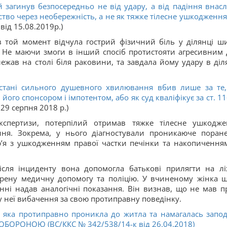
 загинув безпосередньо не від удару, а від падіння внасл
вство через необережність, а не як тяжке тілесне ушкодження
від 15.08.2019р.)
в той момент відчула гострий фізичний біль у ділянці ши
я. Не маючи змоги в інший спосіб протистояти агресивним 
ежав на столі біля раковини, та завдала йому удару в діл
стані сильного душевного хвилювання вбив лише за те
його спонсором і імпотентом, або як суд кваліфікує за ст.
1
29 серпня 2018 р.)
кспертизи, потерпілий отримав тяжке тілесне ушкодже
ння. Зокрема, у нього діагностували проникаюче поран
ер’я з ушкодженням правої частки печінки та накопичення
ісля інциденту вона допомогла батькові прилягти на лі
трену медичну допомогу та поліцію. У вчиненому жінка 
анні надав аналогічні показання. Він визнав, що не мав п
у неї вибачення за свою протиправну поведінку.
 яка протиправно проникла до житла та намагалась запод
ОБОРОНОЮ (ВС/ККС № 342/538/14-к від 26.04.2018)