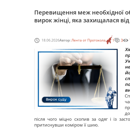
Перевищення меж необхідної об
вирок жінці, яка захищалася від
3
18.06.2026
Автор:
Лента от Протокола
1
Х
п
У
н
й
с
п
ви
Сп
ча
пр
до
після чого міцно схопив за одяг і із зас
притиснувши коміром її шию.