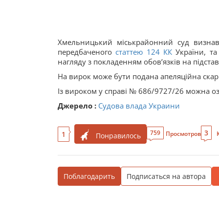
Хмельницький міськрайонний суд визнав
передбаченого
статтею 124
КК
України, та
нагляду з покладенням обов’язків на підставі
На вирок може бути подана апеляційна скар
Із вироком у справі № 686/
9727
/26 можна о
Джерело :
Судова влада Украини
3
759
1
Просмотров
Понравилось
Поблагодарить
Подписаться на автора