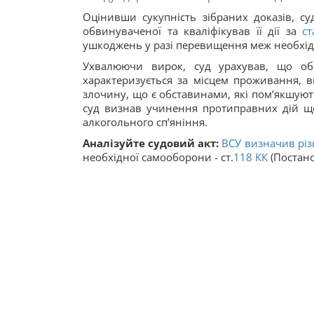
Оцінивши сукупність зібраних доказів, с
обвинуваченої та кваліфікував її дії за
с
ушкоджень у разі перевищення меж необхід
Ухвалюючи вирок, суд урахував, що о
характеризується за місцем проживання, 
злочину, що є обставинами, які пом’якшую
суд визнав учинення протиправних дій щод
алкогольного сп’яніння.
Аналізуйте судовий акт:
ВСУ визначив різ
необхідної самооборони - ст.
118
КК
(Постано