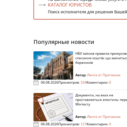
КАТАЛОГ ЮРИСТОВ
Поиск исполнителя для решения Вашей
Популярные новости
НБУ змінив правила примусов
списання коштів: що змінитьс
боржників
Автор:
Лента от Протокола
06.08.2026
Просмотров:
334
Коментарии:
0
Документи, на яких не
проставляється апостиль: пере
Мін’юсту
Автор:
Лента от Протокола
06.08.2026
Просмотров:
121
Коментарии:
0