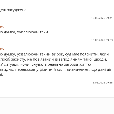
деш засуджена.
19.06.2026 09:41
вич
ю думку, хувалюючи таки
19.06.2026 09:53
вич
 думку, ухвалюючи такий вирок, суд має пояснити, який
осіб захисту, не пов'язаний із заподіянням такої шкоди,
 У ситуації, коли існувала реальна загроза життю
евидно, переважав у фізичній силі, визначення, що дані дії
і.
19.06.2026 09:55