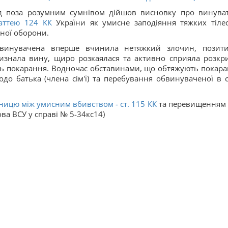
уд поза розумним сумнівом дійшов висновку про винуват
таттею 124
КК
України як умисне заподіяння тяжких тіле
ної оборони.
бвинувачена вперше вчинила нетяжкий злочин, позит
визнала вину, щиро розкаялася та активно сприяла розкр
ть покарання. Водночас обставинами, що обтяжують покара
о батька (члена сім'ї) та перебування обвинуваченої в с
ницю між умисним вбивством - ст.
115
КК
та перевищенням
ва ВСУ у справі № 5-34кс14)