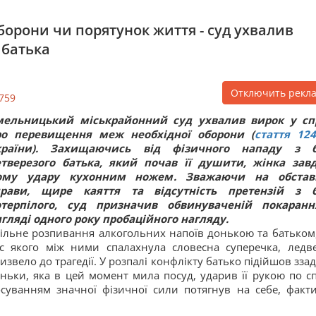
орони чи порятунок життя - суд ухвалив
 батька
Отключить рекл
759
мельницький міськрайонний суд ухвалив вирок у сп
ро перевищення меж необхідної оборони (
стаття 124
країни). Захищаючись від фізичного нападу з б
етверезого батька, який почав її душити, жінка зав
ому удару кухонним ножем. Зважаючи на обстав
прави, щире каяття та відсутність претензій з 
отерпілого, суд призначив обвинуваченій покаран
гляді одного року пробаційного нагляду.
ільне розпивання алкогольних напоїв донькою та батьком,
с якого між ними спалахнула словесна суперечка, ледв
извело до трагедії. У розпалі конфлікту батько підійшов ззад
ньки, яка в цей момент мила посуд, ударив її рукою по сп
тосуванням значної фізичної сили потягнув на себе, факт