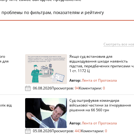
 проблемы по фильтрам, показателям и рейтингу
Смотреть все но
ого
Якщо суд встановив для
я для
відшкодування шкоди наявність
підстав, передбачених приписами ч
1 ст. 1172 Ц
Автор:
Лента от Протокола
06.08.2026
Просмотров:
94
Коментарии:
0
Суд оштрафував командира
лік від
військової частини за ігнорування
рішення на 66 560 грн
Автор:
Лента от Протокола
05.08.2026
Просмотров:
443
Коментарии:
0