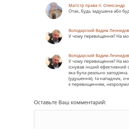
Магістр права п. Олександр
Отак, будь задушена або бу
Володарский Вадим Леонидо
У чому перевищення? На мо
Володарский Вадим Леонидо
У чому перевищення? На мою
існував інший ефективний сп
яка була реально заподіяна.
(удушення), та нападник, оч
є перевищенням, незрозуміл
Оставьте Ваш комментарий: