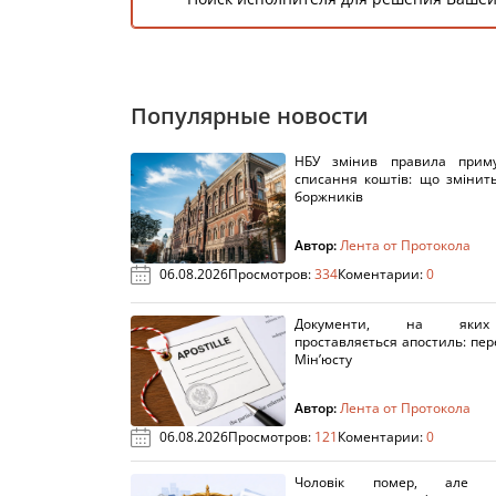
Популярные новости
НБУ змінив правила приму
списання коштів: що змінит
боржників
Автор:
Лента от Протокола
06.08.2026
Просмотров:
334
Коментарии:
0
Документи, на яки
проставляється апостиль: пере
Мін’юсту
Автор:
Лента от Протокола
06.08.2026
Просмотров:
121
Коментарии:
0
Чоловік помер, але п