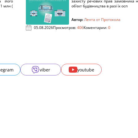
а його
захисту речових прав замовника 
1 млн (
об’єкт будівництва в разі їх осп
Автор:
Лента от Протокола
05.08.2026
Просмотров:
406
Коментарии:
0
legram
viber
youtube