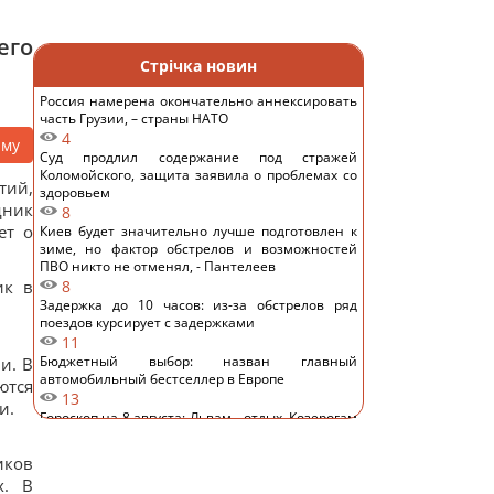
его
Стрічка новин
Россия намерена окончательно аннексировать
часть Грузии, – страны НАТО
4
аму
Суд продлил содержание под стражей
Коломойского, защита заявила о проблемах со
тий,
здоровьем
дник
8
ет о
Киев будет значительно лучше подготовлен к
зиме, но фактор обстрелов и возможностей
ПВО никто не отменял, - Пантелеев
ик в
8
Задержка до 10 часов: из-за обстрелов ряд
поездов курсирует с задержками
11
Бюджетный выбор: назван главный
и. В
автомобильный бестселлер в Европе
ются
13
и.
Гороскоп на 8 августа: Львам - отдых, Козерогам
- встреча с родными
12
иков
В уголовном деле рынка "Столичный"
х. В
материалами стали сообщения о поддержке