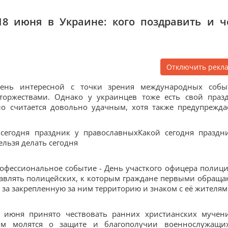
8 июня в Украине: кого поздравить и ч
Отключить рекл
чень интересной с точки зрения международных собы
оржествами. Однако у украинцев тоже есть свой праз
ло считается довольно удачным, хотя также предупрежда
 сегодня праздник у православныхКакой сегодня праздн
ельзя делать сегодня
рофессиональное событие - День участкого офицера полици
равлять полицейских, к которым граждане первыми обраща
 за закрепленную за ним территорию и знаком с её жителям
 июня принято чествовать ранних христианских мучен
им молятся о защите и благополучии военнослужащи