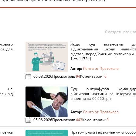
Смотреть все но
сового
Якщо суд встановив дл
ься для
відшкодування шкоди наявніс
підстав, передбачених приписами 
1 ст. 1172 Ц
Автор:
Лента от Протокола
06.08.2026
Просмотров:
94
Коментарии:
0
х не
Суд оштрафував командир
лік від
військової частини за ігноруван
рішення на 66 560 грн
Автор:
Лента от Протокола
05.08.2026
Просмотров:
443
Коментарии:
0
озика
Правомірним і ефективним способ