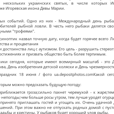
к нескольких украинских святых, в числе которых И
кже Игоревская икона Девы Марии.
ных событий. Одно из них - Международный день рыба
бителей рыбной ловли. В честь него рыбаки делятся св
рдными "трофеями".
 синоптик назвал точную дату, когда будет горячее всего Л
тства и процветания
и достоинства лиц с аутизмом. Его цель - разрушить стерео
достижениях и призвать общество быть более терпимым.
ики сегодня, которые имеют всемирный масштаб - это 
ва, День изобретения детской коляски и День чрезмерност
раздник 18 июня / фото ua.depositphotos.comКакой сег
торым можно предсказать будущую погоду:
приближается гроза;сильно пахнет черемухой - к жаре;те
непогоды;чем больше росы утром, тем лучше уродят огурц
принято приглашать гостей и угощать их. Очень удачной 
шений. При этом важно не отпускать родных домой с пус
вадьбы и крестины. У рыбаков будет хороший улов рыбы.