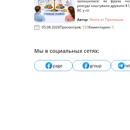
залишилася: як фраза «н
розсуд» коштувала дружині $1,
ВС у сп
Автор:
Лента от Протокола
05.08.2026
Просмотров:
535
Коментарии:
0
Мы в социальных сетях:
page
group
te