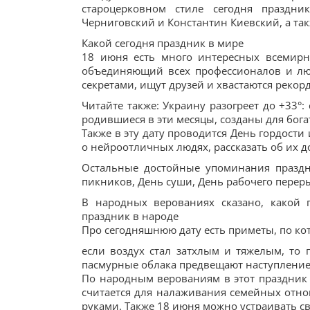
староцерковном стиле сегодня праздни
Черниговский и Константин Киевский, а та
Какой сегодня праздник в мире
18 июня есть много интересных всемир
объединяющий всех профессионалов и лю
секретами, ищут друзей и хвастаются реко
Читайте также: Украину разогреет до +33°:
родившиеся в эти месяцы, созданы для бога
Также в эту дату проводится День гордости 
о нейроотличных людях, рассказать об их 
Остальные достойные упоминания праздн
пикников, День суши, День рабочего переры
В народных верованиях сказано, какой п
праздник в народе
Про сегодняшнюю дату есть приметы, по ко
если воздух стал затхлым и тяжелым, то 
пасмурные облака предвещают наступление 
По народным верованиям в этот праздник 
считается для налаживания семейных отно
руками. Также 18 июня можно устраивать с