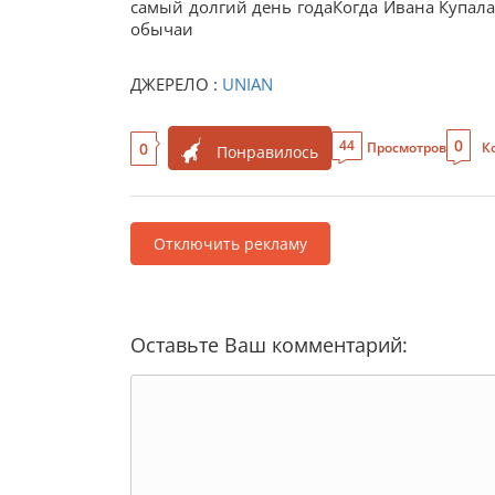
самый долгий день годаКогда Ивана Купала
обычаи
ДЖЕРЕЛО :
UNIAN
0
44
0
Просмотров
К
Понравилось
Отключить рекламу
Оставьте Ваш комментарий: